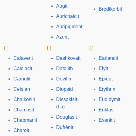
Augit
Brodtkorbit
Aurichalcit
Auripigment
Azurit
C
D
E
Calaverit
Dashkovait
Earlandit
Calclacit
Datolith
Elyit
Carnotit
Devillin
Epidot
Celsian
Diopsid
Erythrin
Chalkosin
Dissakisit-
Eudidymit
(La)
Chamosit
Euklas
Douglasit
Chapmanit
Evenkit
Dufrénit
Charoit