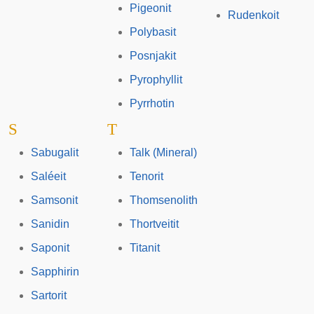
Pigeonit
Rudenkoit
Polybasit
Posnjakit
Pyrophyllit
Pyrrhotin
S
T
Sabugalit
Talk (Mineral)
Saléeit
Tenorit
Samsonit
Thomsenolith
Sanidin
Thortveitit
Saponit
Titanit
Sapphirin
Sartorit