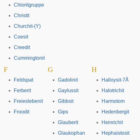
Chloritgruppe
Christit
Churchit-(Y)
Coesit
Creedit
Cummingtonit
F
G
H
Feldspat
Gadolinit
Halloysit-7Å
Ferberit
Gaylussit
Halotrichit
Freieslebenit
Gibbsit
Harmotom
Froodit
Gips
Hedenbergit
Glauberit
Heinrichit
Glaukophan
Hephaistosit