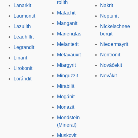
rolith
Lanarkit
Nakrit
Malachit
Laumontit
Neptunit
Manganit
Lazulith
Nickelschnee
Marienglas
bergit
Leadhillit
Melanterit
Niedermayrit
Legrandit
Metavauxit
Nontronit
Linarit
Miargyrit
Nováčekit
Lirokonit
Minguzzit
Novákit
Lorándit
Mirabilit
Mogánit
Monazit
Mondstein
(Mineral)
Muskovit