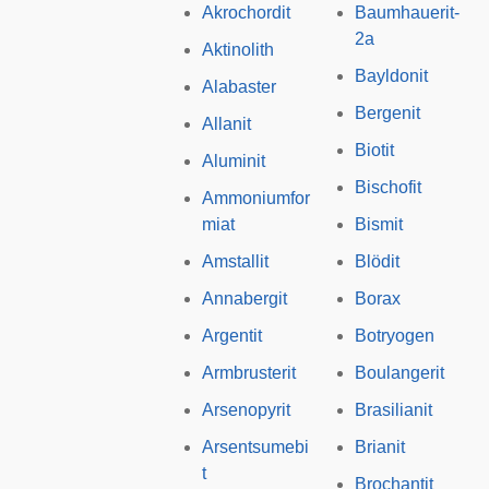
Akrochordit
Baumhauerit-
2a
Aktinolith
Bayldonit
Alabaster
Bergenit
Allanit
Biotit
Aluminit
Bischofit
Ammoniumfor
miat
Bismit
Amstallit
Blödit
Annabergit
Borax
Argentit
Botryogen
Armbrusterit
Boulangerit
Arsenopyrit
Brasilianit
Arsentsumebi
Brianit
t
Brochantit