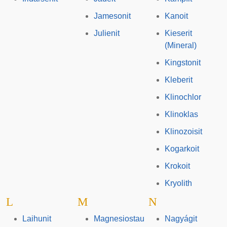
Jamesonit
Kanoit
Julienit
Kieserit
(Mineral)
Kingstonit
Kleberit
Klinochlor
Klinoklas
Klinozoisit
Kogarkoit
Krokoit
Kryolith
L
M
N
Laihunit
Magnesiostau
Nagyágit