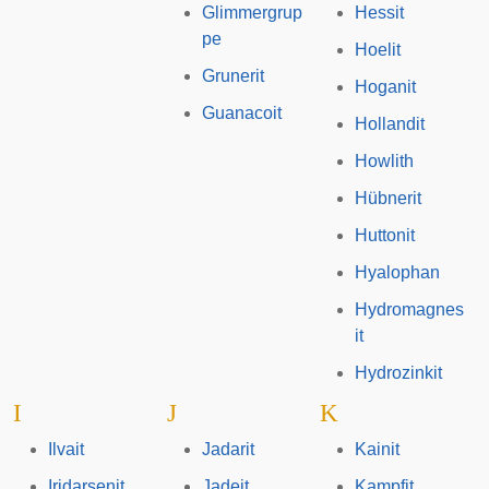
Glimmergrup
Hessit
pe
Hoelit
Grunerit
Hoganit
Guanacoit
Hollandit
Howlith
Hübnerit
Huttonit
Hyalophan
Hydromagnes
it
Hydrozinkit
I
J
K
Ilvait
Jadarit
Kainit
Iridarsenit
Jadeit
Kampfit