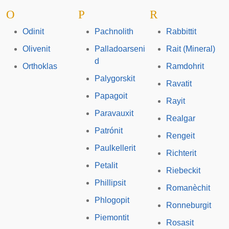
O
P
R
Odinit
Pachnolith
Rabbittit
Olivenit
Palladoarseni
Rait (Mineral)
d
Orthoklas
Ramdohrit
Palygorskit
Ravatit
Papagoit
Rayit
Paravauxit
Realgar
Patrónit
Rengeit
Paulkellerit
Richterit
Petalit
Riebeckit
Phillipsit
Romanèchit
Phlogopit
Ronneburgit
Piemontit
Rosasit