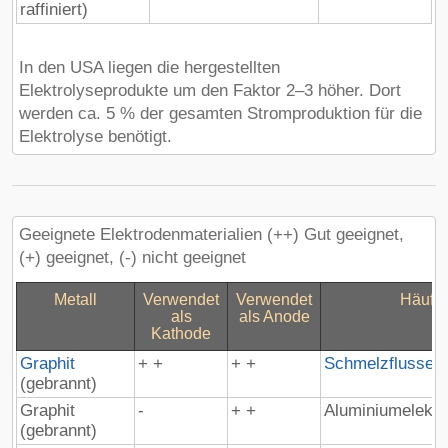
raffiniert)
In den USA liegen die hergestellten
Elektrolyseprodukte um den Faktor 2–3 höher. Dort
werden ca. 5 % der gesamten Stromproduktion für die
Elektrolyse benötigt.
Geeignete Elektrodenmaterialien (++) Gut geeignet,
(+) geeignet, (-) nicht geeignet
Metall
Verwendet
Verwendet
Häufig
als
als Anode
Kathode
Graphit
+ +
+ +
Schmelzflussele
(gebrannt)
Graphit
-
+ +
Aluminiumelektr
(gebrannt)