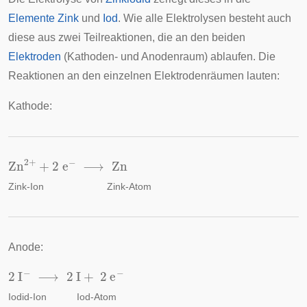
Elemente
Zink
und
Iod
. Wie alle Elektrolysen besteht auch
diese aus zwei Teilreaktionen, die an den beiden
Elektroden
(Kathoden- und Anodenraum) ablaufen. Die
Reaktionen an den einzelnen Elektrodenräumen lauten:
Kathode:
Zn
2
+
+
2
e
−
⟶
Zn
Zink-Ion
Zink-Atom
Anode:
2
I
−
⟶
2
I
+
2
e
−
Iodid-Ion
Iod-Atom