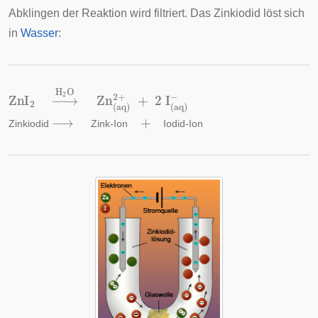
Abklingen der Reaktion wird filtriert. Das Zinkiodid löst sich
in
Wasser
:
ZnI
−
2
→
H
2
O
Zn
(
aq
)
2
+
+
2
I
(
aq
)
⟶
+
Zinkiodid
Zink-Ion
Iodid-Ion