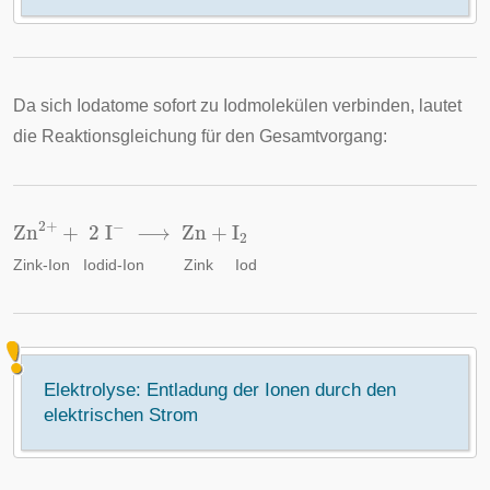
Da sich Iodatome sofort zu Iodmolekülen verbinden, lautet
die Reaktionsgleichung für den Gesamtvorgang:
Zn
2
+
+
2
I
−
⟶
Zn
+
I
2
Zink-Ion
Iodid-Ion
Zink
Iod
Elektrolyse: Entladung der Ionen durch den
elektrischen Strom