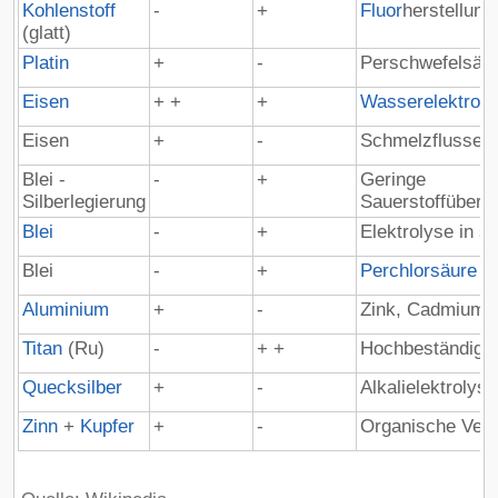
Kohlenstoff
-
+
Fluor
herstellung
(glatt)
Platin
+
-
Perschwefelsäu
Eisen
+ +
+
Wasserelektroly
Eisen
+
-
Schmelzflusselek
Blei -
-
+
Geringe
Silberlegierung
Sauerstoffübers
Blei
-
+
Elektrolyse in 
Blei
-
+
Perchlorsäure
Aluminium
+
-
Zink, Cadmiumel
Titan
(Ru)
-
+ +
Hochbeständig b
Quecksilber
+
-
Alkalielektrolyse
Zinn
+
Kupfer
+
-
Organische Ver