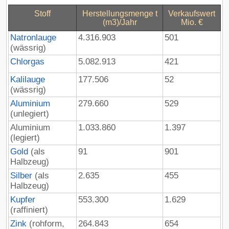
Stoff
Herstellungsmenge t
Verkaufswert
(m3)/Jahr
Mio. €
Natronlauge
4.316.903
501
(wässrig)
Chlorgas
5.082.913
421
Kalilauge
177.506
52
(wässrig)
Aluminium
279.660
529
(unlegiert)
Aluminium
1.033.860
1.397
(legiert)
Gold
(als
91
901
Halbzeug)
Silber
(als
2.635
455
Halbzeug)
Kupfer
553.300
1.629
(raffiniert)
Zink
(rohform,
264.843
654