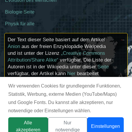
Evolution des Menschen
Biologie Seite
Physik für alle
Der Text dieser Seite basiert auf dem Artikel
Anion
aus der freien Enzyklopädie Wikipedia
und ist unter der Lizenz
„Creative Commons
Attribution/Share Alike“
verfügbar. Die Liste der
Autoren ist in der Wikipedia unter dieser
Seite
verfügbar, der Artikel kann
hier
bearbeitet
werden. Informationen zu den Urhebern und
Wir verwenden Cookies für grundlegende Funktionen,
zum Lizenzstatus eingebundener Mediendateien
(etwa Bilder oder Videos) können im Regelfall
Statistik, Werbung, externe Medien (YouTube/Maps)
durch Anklicken dieser abgerufen werden.
und Google Fonts. Du kannst alle akzeptieren, nur
notwendige oder Einstellungen wählen.
© chemie-schule.de 2026
Alle
Nur
Einstellungen
akzeptieren
notwendige