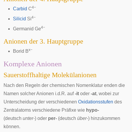
4−
Carbid
C
4−
Silicid
Si
4−
Germanid
Ge
Anionen der 3. Hauptgruppe
x−
Borid
B
Komplexe Anionen
Sauerstoffhaltige Molekülanionen
Nach den Regeln der chemischen Nomenklatur enden die
Namen solcher Anionen i.d.R. auf
-it
oder
-at
, wobei zur
Unterscheidung der verschiedenen
Oxidationsstufen
des
Zentralatoms verschiedene Präfixe wie
hypo-
(
deutsch
unter-
) oder
per-
(
deutsch
über-
) hinzukommen
können.