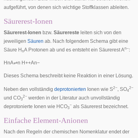
aufgeführt, von denen sich wichtige Stoffklassen ableiten.
Säurerest-Ionen
Säurerest-Ionen
bzw.
Säurereste
leiten sich von den
jeweiligen
Säuren
ab. Nach folgendem Schema gibt eine
n–
Säure H
A Protonen ab und es entsteht ein Säurerest A
:
n
H
n
A
⇌
n
H
+
+
A
n
−
Dieses Schema beschreibt keine Reaktion in einer Lösung.
2−
2−
Neben den vollständig
deprotonierten
Ionen wie S
, SO
4
2−
und CO
werden in der Literatur auch unvollständig
3
−
deprotonierte Ionen wie HCO
als Säurerest bezeichnet.
3
Einfache Element-Anionen
Nach den Regeln der chemischen Nomenklatur endet der