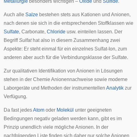
Metallurgie
besonders wichtigen –
Oxide
und
Sulfide
.
Auch alle
Salze
bestehen stets aus Kationen und Anionen,
nach denen sie sich in die entsprechenden Stoffklassen wie
Sulfate
,
Carbonate
,
Chloride
usw. einteilen lassen. Der
Begriff
Sulfat
hat also in diesem Zusammenhang zwei
Aspekte: Er steht einmal für ein einzelnes Sulfat-Ion, zum
anderen aber auch für die Verbindungsklasse der Sulfate.
Zur qualitativen Identifikation von Anionen in Lösungen
stehen in der Chemie
Anionennachweise
sowie moderne
Laborgeräte und Methoden der instrumentellen
Analytik
zur
Verfügung.
Da fast jedes
Atom
oder
Molekül
unter geeigneten
Bedingungen negativ geladen werden kann, gibt es im
Prinzip unendlich viele mögliche Anionen. In der
nachfolgenden Liste finden sich daher nur solche Anionen