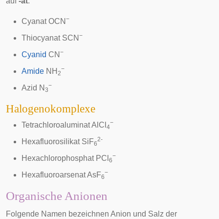
auf
-at
:
−
Cyanat
OCN
−
Thiocyanat
SCN
−
Cyanid
CN
−
Amide
NH
2
−
Azid
N
3
Halogenokomplexe
−
Tetrachloroaluminat
AlCl
4
2-
Hexafluorosilikat
SiF
6
−
Hexachlorophosphat
PCl
6
−
Hexafluoroarsenat
AsF
6
Organische Anionen
Folgende Namen bezeichnen Anion und Salz der