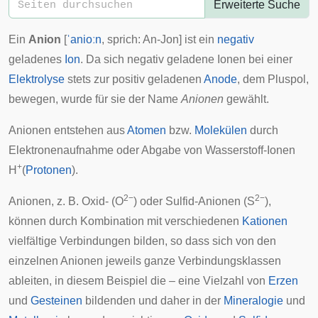
Erweiterte Suche
Ein
Anion
[
ˈanioːn
, sprich: An-Jon] ist ein
negativ
geladenes
Ion
. Da sich negativ geladene Ionen bei einer
Elektrolyse
stets zur positiv geladenen
Anode
, dem Pluspol,
bewegen, wurde für sie der Name
Anionen
gewählt.
Anionen entstehen aus
Atomen
bzw.
Molekülen
durch
Elektronenaufnahme oder Abgabe von Wasserstoff-Ionen
+
H
(
Protonen
).
2−
2−
Anionen, z. B. Oxid- (O
) oder Sulfid-Anionen (S
),
können durch Kombination mit verschiedenen
Kationen
vielfältige Verbindungen bilden, so dass sich von den
einzelnen Anionen jeweils ganze Verbindungsklassen
ableiten, in diesem Beispiel die – eine Vielzahl von
Erzen
und
Gesteinen
bildenden und daher in der
Mineralogie
und