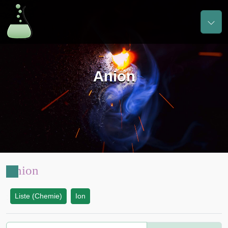
Anion
Anion
Liste (Chemie)
Ion
: