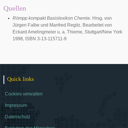
Quellen
Römpp kompakt Basislexikon Chemie
. Hrsg. von
Jürgen Falbe und Manfred Regitz. Bearbeitet von
Eckard Amelingmeier u. a. Thieme, Stuttgart/New York
1998, ISBN 3-13-115711-9
Quick links
Cookies verwalten
Impressum
Datenschutz