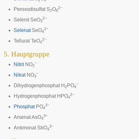
2
6
2−
Peroxodisulfat
S
O
2
8
2−
Selenit SeO
3
2−
Selenat
SeO
4
2−
Tellurat
TeO
4
5. Hauptgruppe
−
Nitrit
NO
2
−
Nitrat
NO
3
−
Dihydrogenphosphat
H
PO
2
4
2−
Hydrogenphosphat
HPO
4
3−
Phosphat
PO
4
3−
Arsenat
AsO
4
3−
Antimonat
SbO
4