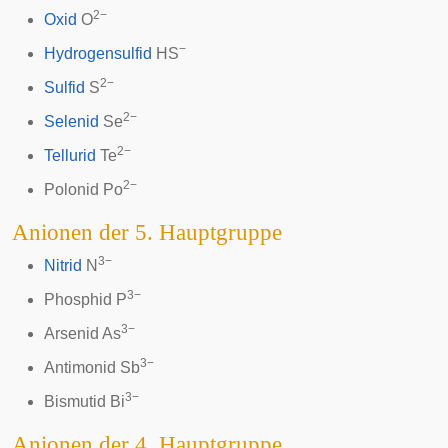
2−
Oxid
O
−
Hydrogensulfid
HS
2−
Sulfid
S
2−
Selenid
Se
2−
Tellurid
Te
2−
Polonid
Po
Anionen der 5. Hauptgruppe
3−
Nitrid
N
3−
Phosphid
P
3−
Arsenid
As
3−
Antimonid
Sb
3−
Bismutid
Bi
Anionen der 4. Hauptgruppe