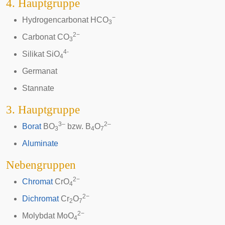
4. Hauptgruppe
−
Hydrogencarbonat
HCO
3
2−
Carbonat
CO
3
4-
Silikat
SiO
4
Germanat
Stannate
3. Hauptgruppe
3–
2–
Borat
BO
bzw. B
O
3
4
7
Aluminate
Nebengruppen
2−
Chromat
CrO
4
2−
Dichromat
Cr
O
2
7
2−
Molybdat
MoO
4