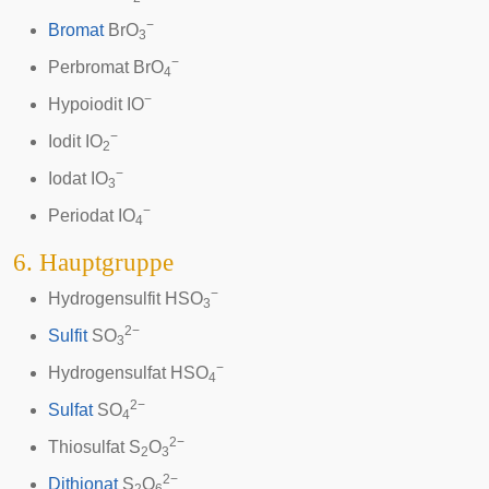
−
Bromat
BrO
3
−
Perbromat
BrO
4
−
Hypoiodit
IO
−
Iodit
IO
2
−
Iodat
IO
3
−
Periodat
IO
4
6. Hauptgruppe
−
Hydrogensulfit
HSO
3
2−
Sulfit
SO
3
−
Hydrogensulfat
HSO
4
2−
Sulfat
SO
4
2−
Thiosulfat
S
O
2
3
2−
Dithionat
S
O