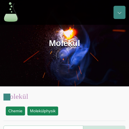
Molekül
Molekül
Chemie
Molekülphysik
: