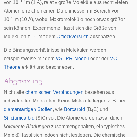
−10
von 10
m (1
Å
), relativ große Moleküle aus recht vielen
Atomen erreichen einen Durchmesser im Bereich von
−9
10
m (10 Å), wobei Makromoleküle noch etwas größer
sein können. Experimentell lässt sich die Größe von
Molekülen z. B. mit dem
Ölfleckversuch
abschätzen.
Die Bindungsverhältnisse in Molekülen werden
beispielsweise mit dem
VSEPR-Modell
oder der
MO-
Theorie
erklärt und beschrieben.
Abgrenzung
Nicht alle
chemischen Verbindungen
bestehen aus
individuellen Molekülen. Keine Moleküle liegen z. B. bei
diamantartigen Stoffen
, wie
Borcarbid
(B
C) und
4
Siliciumcarbid
(SiC) vor. Die Atome werden zwar durch
kovalente Bindungen
zusammengehalten, ein typisches
Molekül lässt sich jedoch nicht festlegen. Die chemische