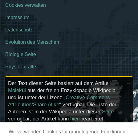
Cookies verwalten
Impressum
Datenschutz
Evolution des Menschen
Biologie Seite
Physik für alle
Der Text dieser Seite basiert auf dem Artikel
Molekül
aus der freien Enzyklopädie Wikipedia
und ist unter der Lizenz
„Creative Commons
Attribution/Share Alike“
verfügbar. Die Liste der
Autoren ist in der Wikipedia unter dieser
Seite
verfügbar, der Artikel kann
hier
bearbeitet
werden. Informationen zu den Urhebern und
Wir verwenden Cookies für grundlegende Funktionen,
zum Lizenzstatus eingebundener Mediendateien