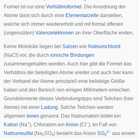
Formel ist nur eine
Verhältnisformel
. Die Anordnung der
Atome lässt sich durch eine
Elementarzelle
darstellen,
welche sich immer wiedererholt und mit formal offenen
(ungenutzten)
Valenzelektronen
an ihrer Oberfläche enden.
Keine Moleküle liegen bei
Salzen
wie
Natriumchlorid
(NaCl) vor, die durch
ionische Bindungen
zusammengehalten werden. Auch hier gibt die Formel das
Verhältnis der beteiligten Atome wieder und auch hier kann
der Verband der Atome prinzipiell eine beliebige Größe
haben und den Bereich von einigen Millimetern erreichen.
Grundelemente dieses Verbindungstyps sind Teilchen (hier
Atome) mit einer
Ladung
. Solche Teilchen werden
allgemein
Ionen
genannt. Das Natriumatom bildet ein
+
−
Kation
(Na
), Chloratom ein
Anion
(Cl
). Im Fall von
2−
Natriumsulfat
(Na
SO
) besteht das Anion
SO
aus einem
2
4
4