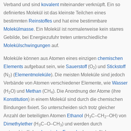
Verband und sind
kovalent
miteinander verknüpft. Ein so
definiertes Molekül ist das kleinste Teilchen eines
bestimmten
Reinstoffes
und hat eine bestimmbare
Molekülmasse
. Ein Molekül ist normalerweise kein starres
Gebilde, bei Energiezufuhr treten unterschiedliche
Molekülschwingungen
auf.
Moleküle können aus Atomen eines einzigen
chemischen
Elements
aufgebaut sein, wie
Sauerstoff
(O
) und
Stickstoff
2
(N
) (
Elementmoleküle
). Die meisten Moleküle sind jedoch
2
Verbände von Atomen verschiedener Elemente, wie
Wasser
(H
O) und
Methan
(CH
). Die Anordnung der Atome (ihre
2
4
Konstitution
) in einem Molekül sind durch die chemischen
Bindungen fixiert. So unterscheiden sich trotz gleicher
Anzahl der beteiligten Atomen
Ethanol
(H
C–CH
–OH) von
3
2
Dimethylether
(H
C–O–CH
) und werden durch
3
3