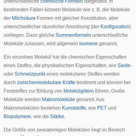
unterschiedliche
chemische Formeln
dargestellt. In
bestimmten Fällen können Moleküle wie z. B. die Moleküle
der
Milchsäure
Formen mit gleicher Konstitution, aber
unterschiedlicher
räumlicher Anordnung
(der
Konfiguration
)
vorliegen. Dass gleiche
Summenformeln
unterschiedliche
Moleküle zulassen, wird allgemein
Isomerie
genannt.
Ein einzelnes Molekül hat die chemischen Eigenschaften
eines Stoffes, die physikalischen Eigenschaften, wie
Siede
-
oder
Schmelzpunkt
eines molekularen Stoffes werden
durch
zwischenmolekulare Kräfte
bestimmt und können bei
Feststoffen zur Bildung von
Molekülgittern
führen. Große
Moleküle werden
Makromoleküle
genannt. Aus
Makromolekülen bestehen
Kunststoffe
, wie
PET
und
Biopolymere
, wie die
Stärke
.
Die Größe von zweiatomigen Molekülen liegt im Bereich