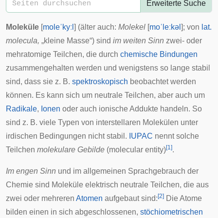
Erweiterte Suche
Moleküle
[
moleˈkyːl
] (älter auch:
Molekel
[
moˈleːkəl
]; von
lat.
molecula,
„kleine Masse“) sind
im weiten Sinn
zwei- oder
mehratomige Teilchen, die durch
chemische Bindungen
zusammengehalten werden und wenigstens so lange stabil
sind, dass sie z. B.
spektroskopisch
beobachtet werden
können. Es kann sich um neutrale Teilchen, aber auch um
Radikale
,
Ionen
oder auch ionische Addukte handeln. So
sind z. B. viele Typen von
interstellaren Molekülen
unter
irdischen Bedingungen nicht stabil.
IUPAC
nennt solche
[
1
]
Teilchen
molekulare Gebilde
(molecular entity)
.
Im engen Sinn
und im allgemeinen Sprachgebrauch der
Chemie sind Moleküle elektrisch neutrale Teilchen, die aus
[
2
]
zwei oder mehreren
Atomen
aufgebaut sind:
Die Atome
bilden einen in sich abgeschlossenen,
stöchiometrischen