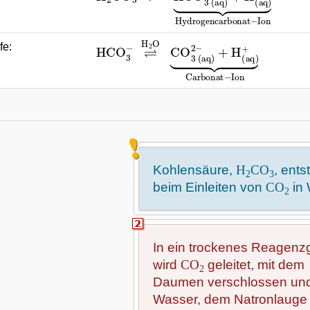
+
HCO
H
(
aq
3
)
−
+
⇌
⏟
Carbonat
H
2
O
CO
3
−
Ion
(
aq
)
2
−
fe:
Kohlensäure,
H
CO
, ents
2
3
beim Einleiten von
CO
in
2
In ein trockenes Reagenz
wird
CO
geleitet, mit dem
2
Daumen verschlossen und
Wasser, dem Natronlauge