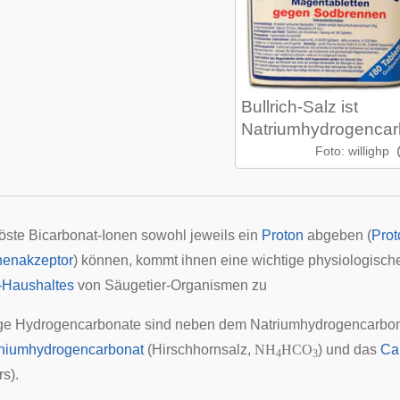
Bullrich-Salz ist
Natriumhydrogencar
Foto: willighp
öste Bicarbonat-Ionen sowohl jeweils ein
Proton
abgeben (
Prot
nenakzeptor
) können, kommt ihnen eine wichtige physiologisc
-Haushaltes
von Säugetier-Organismen zu
ge Hydrogencarbonate sind neben dem Natriumhydrogencarbonat
iumhydrogencarbonat
(Hirschhornsalz,
NH
HCO
) und das
Ca
4
3
s).