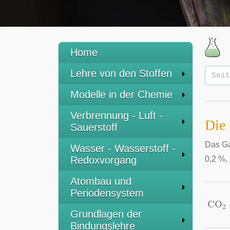
Home
Lehre von den Stoffen
Modelle in der Chemie
Verbrennung - Luft -
Die
Sauerstoff
Das G
Wasser - Wasserstoff -
Redoxvorgang
0,2 %,
Atombau und
Periodensystem
CO
2
Grundlagen der
Bindungslehre