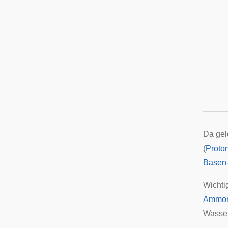
Da gel
(
Proto
Basen
Wichti
Ammon
Wasser