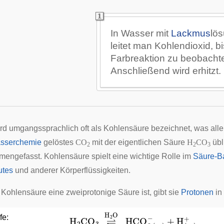
In Wasser mit
Lackmus
lö
leitet man Kohlendioxid, b
Farbreaktion zu beobachte
Anschließend wird erhitzt.
rd umgangssprachlich oft als Kohlensäure bezeichnet, was allerd
sserchemie
gelöstes
CO
mit der eigentlichen Säure
H
CO
übl
2
2
3
engefasst. Kohlensäure spielt eine wichtige Rolle im
Säure-B
utes
und anderer Körperflüssigkeiten.
 Kohlensäure eine zweiprotonige Säure ist, gibt sie
Protonen
in
+
H
H
2
(
CO
aq
)
3
+
⇌
⏟
Hydrogencarbonat
H
2
O
HCO
3
(
aq
)
−
−
Ion
fe: