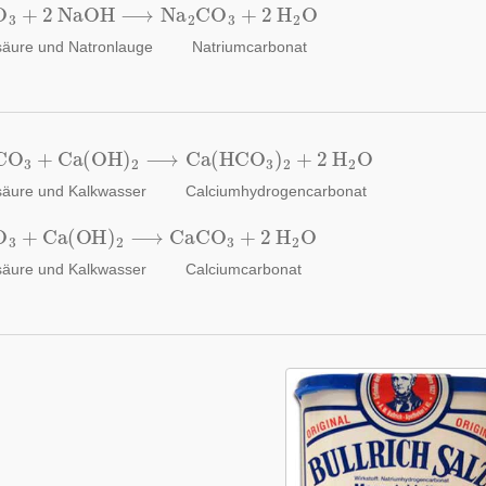
O
3
+
2
NaOH
⟶
Na
2
CO
3
+
2
H
2
O
säure und Natronlauge
Natriumcarbonat
CO
3
+
Ca
(
OH
)
2
⟶
Ca
(
HCO
3
)
2
+
2
H
2
O
säure und Kalkwasser
Calciumhydrogencarbonat
O
3
+
Ca
(
OH
)
2
⟶
CaCO
3
+
2
H
2
O
säure und Kalkwasser
Calciumcarbonat