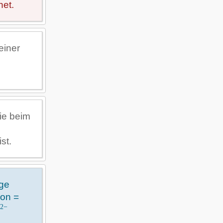
net.
einer
die beim
st.
ige
ion =
2−
3