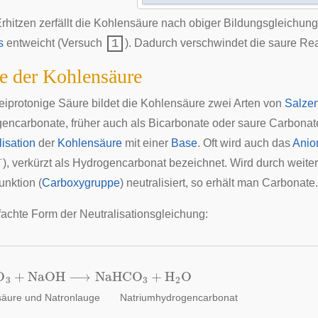
rhitzen zerfällt die Kohlensäure nach obiger Bildungsgleichung
s
entweicht (Versuch
1
). Dadurch verschwindet die saure Re
e der Kohlensäure
eiprotonige Säure bildet die Kohlensäure zwei Arten von
Salze
encarbonate, früher auch als Bicarbonate oder saure Carbonat
lisation
der
Kohlensäure
mit einer
Base
. Oft wird auch das
Anio
−
), verkürzt als Hydrogencarbonat bezeichnet. Wird durch weit
unktion (
Carboxygruppe
) neutralisiert, so erhält man Carbonate.
fachte Form der Neutralisationsgleichung:
O
3
+
NaOH
⟶
NaHCO
3
+
H
2
O
säure und Natronlauge
Natriumhydrogencarbonat