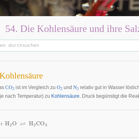
54. Die Kohlensäure und ihre Sal
 Kohlensäure
as
CO
ist im Vergleich zu
O
und
N
relativ gut in Wasser lösli
2
2
2
 je nach Temperatur) zu
Kohlensäure
. Druck begünstigt die Reak
+
H
2
O
⇌
H
2
CO
3