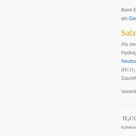
Beim E
als
Ga
Salz
Als zw
Hydrog
Neutra
(
HCO
3
Säuref
Verein
H
2
C
Kohlen