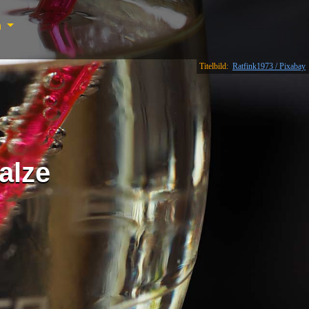
n
Titelbild:
Ratfink1973 / Pixabay
alze