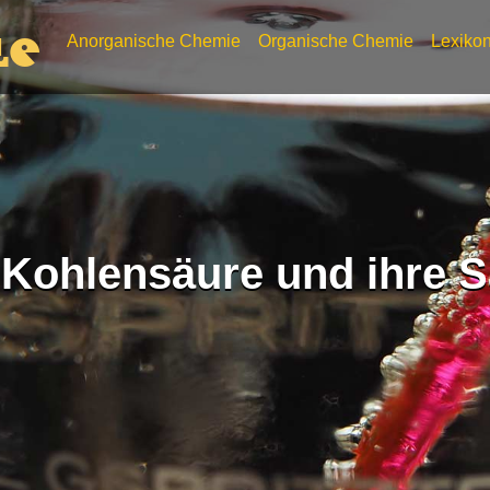
Anorganische Chemie
Organische Chemie
Lexiko
le
 Kohlensäure und ihre S