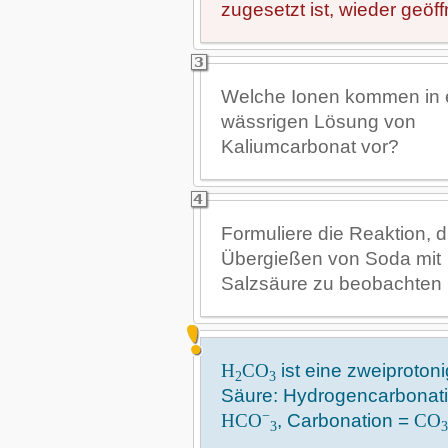
zugesetzt ist, wieder geöff
Welche Ionen kommen in 
wässrigen Lösung von
Kaliumcarbonat vor?
Formuliere die Reaktion, 
Übergießen von Soda mit
Salzsäure zu beobachten i
H
CO
ist eine zweiproton
2
3
Säure: Hydrogencarbonat
−
HCO
, Carbonation =
CO
3