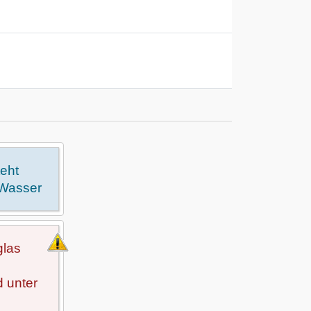
teht
 Wasser
glas
 unter