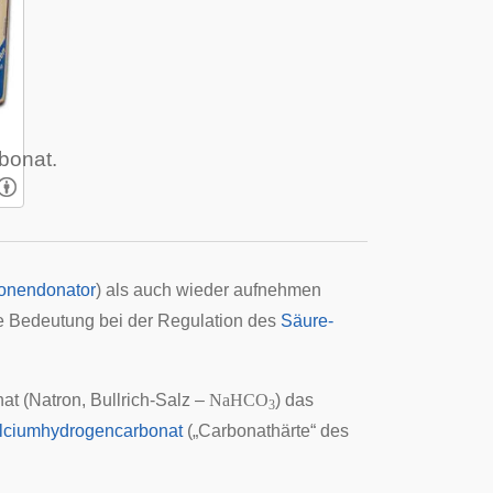
bonat.
onendonator
) als auch wieder aufnehmen
he Bedeutung bei der Regulation des
Säure-
 (Natron, Bullrich-Salz –
NaHCO
) das
3
lciumhydrogencarbonat
(„Carbonathärte“ des