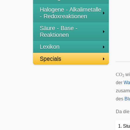
Halogene - Alkalimetalle
- Redoxreaktionen
Säure - Base -
Reaktionen
Lexikon
Specials
CO
wi
2
der
Wa
zusamm
des
Bl
Da die
1. Stu