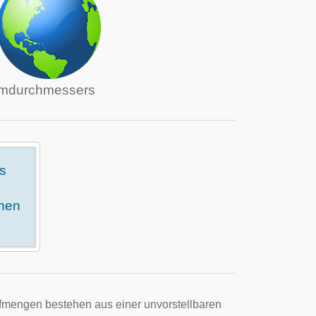
tomdurchmessers
s
enen
ffmengen bestehen aus einer unvorstellbaren