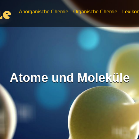
Anorganische Chemie
Organische Chemie
Lexiko
le
Atome und Moleküle