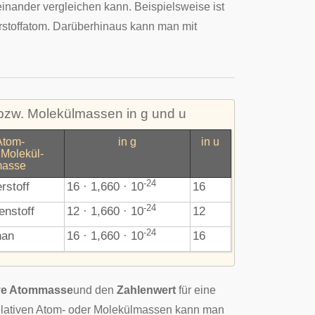
inander vergleichen kann. Beispielsweise ist
rstoffatom. Darüberhinaus kann man mit
bzw. Molekülmassen in g und u
Atom-
in g
in u
 Molekül-
asse
-24
rstoff
16 · 1,660 · 10
16
-24
enstoff
12 · 1,660 · 10
12
-24
han
16 · 1,660 · 10
16
ive Atommasse
und den
Zahlenwert
für eine
 relativen Atom- oder Molekülmassen kann man