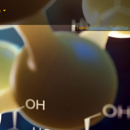
n
Titelbild:
egorovartem / DepositPhots