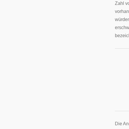
Zahl v
vorha
würden
erschw
bezeic
Die An