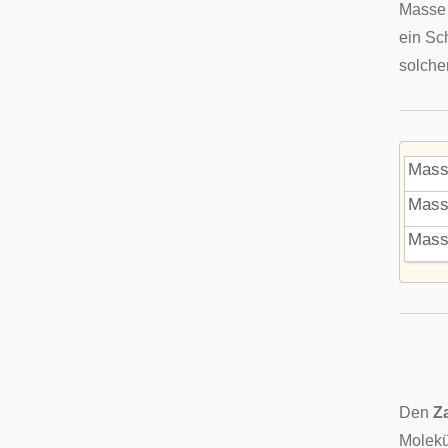
Masse 
ein Sc
solche
Mass
Mass
Mass
Den
Z
Molekü