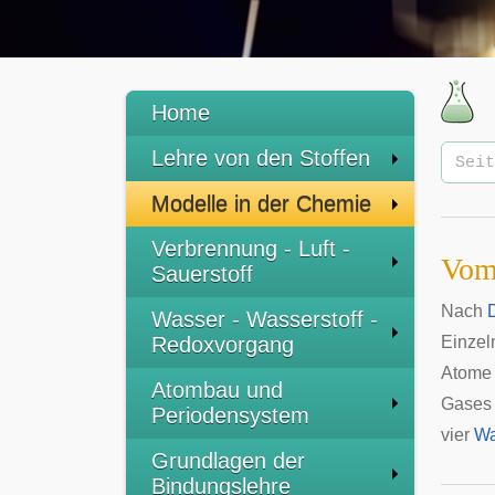
Home
Lehre von den Stoffen
Modelle in der Chemie
Verbrennung - Luft -
Vom
Sauerstoff
Nach
Wasser - Wasserstoff -
Redoxvorgang
Einzel
Atome 
Atombau und
Gase
Periodensystem
vier
Wa
Grundlagen der
Bindungslehre