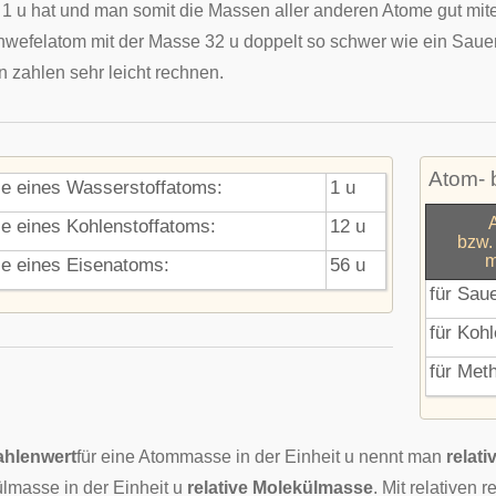
1 u hat und man somit die Massen aller anderen Atome gut mite
hwefelatom mit der Masse 32 u doppelt so schwer wie ein Saue
n zahlen sehr leicht rechnen.
Atom- 
e eines Wasserstoffatoms:
1 u
e eines Kohlenstoffatoms:
12 u
bzw.
m
e eines Eisenatoms:
56 u
für Saue
für Kohl
für Met
ahlenwert
für eine Atommasse in der Einheit u nennt man
relat
lmasse in der Einheit u
relative Molekülmasse
. Mit relativen