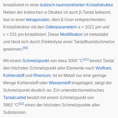
kristallisiert in einer
kubisch-raumzentrierten
Kristallstruktur
.
Neben der kubischen α-Struktur ist auch β-Tantal bekannt,
das in einer
tetragonalen
, dem β-Uran entsprechenden,
Kristallstruktur mit den
Gitterparametern
a = 1021 pm und
c = 531 pm kristallisiert. Diese
Modifikation
ist metastabil
und lässt sich durch Elektrolyse einer Tantalfluoridschmelze
[
30
]
gewinnen.
[
31
]
Mit einem
Schmelzpunkt
von etwa 3000 °C
besitzt Tantal
den höchsten Schmelzpunkt aller Elemente nach
Wolfram
,
Kohlenstoff
und
Rhenium
. Ist im Metall nur eine geringe
Menge Kohlenstoff oder
Wasserstoff
eingelagert, steigt der
Schmelzpunkt deutlich an. Ein unterstöchiometrisches
Tantalcarbid
besitzt mit einem Schmelzpunkt von
[
32
]
3983 °C
einen der höchsten Schmelzpunkte aller
Substanzen.