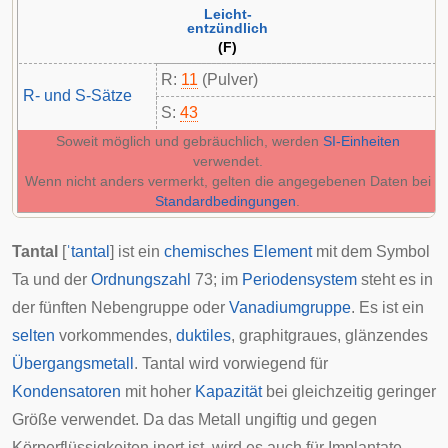
Leicht-
entzündlich
(F)
R:
11
(Pulver)
R- und S-Sätze
S:
43
Soweit möglich und gebräuchlich, werden
SI-Einheiten
verwendet.
Wenn nicht anders vermerkt, gelten die angegebenen Daten bei
Standardbedingungen
.
Tantal
[
ˈtantal
] ist ein
chemisches Element
mit dem Symbol
Ta und der
Ordnungszahl
73; im
Periodensystem
steht es in
der fünften Nebengruppe oder
Vanadiumgruppe
. Es ist ein
selten
vorkommendes,
duktiles
, graphitgraues, glänzendes
Übergangsmetall
. Tantal wird vorwiegend für
Kondensatoren
mit hoher
Kapazität
bei gleichzeitig geringer
Größe verwendet. Da das Metall ungiftig und gegen
Körperflüssigkeiten
inert
ist, wird es auch für
Implantate
,