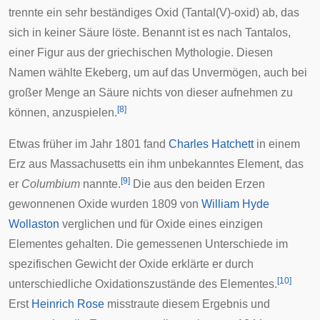
trennte ein sehr beständiges Oxid (Tantal(V)-oxid) ab, das
sich in keiner Säure löste. Benannt ist es nach
Tantalos
,
einer Figur aus der
griechischen Mythologie
. Diesen
Namen wählte Ekeberg, um auf das Unvermögen, auch bei
großer Menge an Säure nichts von dieser aufnehmen zu
[
8
]
können, anzuspielen.
Etwas früher im Jahr 1801 fand
Charles Hatchett
in einem
Erz aus
Massachusetts
ein ihm unbekanntes Element, das
[
9
]
er
Columbium
nannte.
Die aus den beiden Erzen
gewonnenen Oxide wurden 1809 von
William Hyde
Wollaston
verglichen und für Oxide eines einzigen
Elementes gehalten. Die gemessenen Unterschiede im
spezifischen Gewicht der Oxide erklärte er durch
[
10
]
unterschiedliche Oxidationszustände des Elementes.
Erst
Heinrich Rose
misstraute diesem Ergebnis und