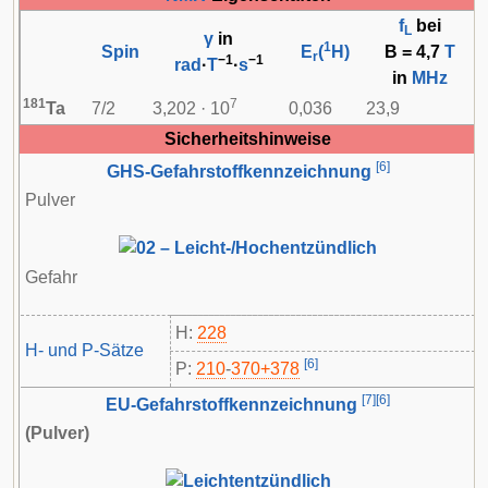
f
bei
L
γ
in
1
Spin
E
(
H)
B = 4,7
T
r
−1
−1
rad
·
T
·
s
in
MHz
181
7
Ta
7/2
3,202 · 10
0,036
23,9
Sicherheitshinweise
[
6
]
GHS-Gefahrstoffkennzeichnung
Pulver
Gefahr
H:
228
H- und P-Sätze
[
6
]
P:
210
-​
370+378
[
7
]
[
6
]
EU-Gefahrstoffkennzeichnung
(Pulver)