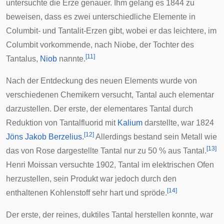
untersuchte die Erze genauer. Ihm gelang es 1844 zu
beweisen, dass es zwei unterschiedliche Elemente in
Columbit- und Tantalit-Erzen gibt, wobei er das leichtere, im
Columbit vorkommende, nach
Niobe
, der Tochter des
[
11
]
Tantalus,
Niob
nannte.
Nach der Entdeckung des neuen Elements wurde von
verschiedenen Chemikern versucht, Tantal auch elementar
darzustellen. Der erste, der elementares Tantal durch
Reduktion von
Tantalfluorid
mit
Kalium
darstellte, war 1824
[
12
]
Jöns Jakob Berzelius
.
Allerdings bestand sein Metall wie
[
13
]
das von Rose dargestellte Tantal nur zu 50 % aus Tantal.
Henri Moissan versuchte 1902, Tantal im elektrischen Ofen
herzustellen, sein Produkt war jedoch durch den
[
14
]
enthaltenen Kohlenstoff sehr hart und spröde.
Der erste, der reines, duktiles Tantal herstellen konnte, war