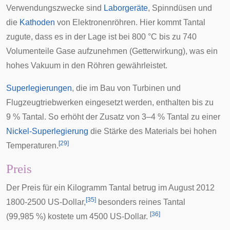
Verwendungszwecke sind
Laborgeräte
,
Spinndüsen
und
die
Kathoden
von
Elektronenröhren
. Hier kommt Tantal
zugute, dass es in der Lage ist bei 800 °C bis zu 740
Volumenteile Gase aufzunehmen (
Getterwirkung
), was ein
hohes Vakuum in den Röhren gewährleistet.
Superlegierungen
, die im Bau von
Turbinen
und
Flugzeugtriebwerken
eingesetzt werden, enthalten bis zu
9 % Tantal. So erhöht der Zusatz von 3–4 % Tantal zu einer
Nickel-Superlegierung
die Stärke des Materials bei hohen
[
29
]
Temperaturen.
Preis
Der Preis für ein Kilogramm Tantal betrug im August 2012
[
35
]
1800-2500 US-Dollar,
besonders reines Tantal
[
36
]
(99,985 %) kostete um 4500 US-Dollar.