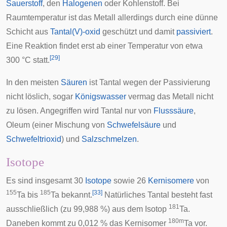
Sauerstoff
, den
Halogenen
oder Kohlenstoff. Bei
Raumtemperatur ist das Metall allerdings durch eine dünne
Schicht aus
Tantal(V)-oxid
geschützt und damit
passiviert
.
Eine Reaktion findet erst ab einer Temperatur von etwa
[
29
]
300 °C statt.
In den meisten
Säuren
ist Tantal wegen der Passivierung
nicht löslich, sogar
Königswasser
vermag das Metall nicht
zu lösen. Angegriffen wird Tantal nur von
Flusssäure
,
Oleum (einer Mischung von
Schwefelsäure
und
Schwefeltrioxid
) und
Salzschmelzen
.
Isotope
Es sind insgesamt 30
Isotope
sowie 26
Kernisomere
von
155
185
[
33
]
Ta bis
Ta bekannt.
Natürliches Tantal besteht fast
181
ausschließlich (zu 99,988 %) aus dem Isotop
Ta.
180m
Daneben kommt zu 0,012 % das Kernisomer
Ta vor.