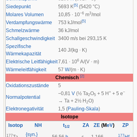
[
5
]
Siedepunkt
5693 K
(5420 °C)
−6
3
Molares Volumen
10,85 · 10
m
/mol
[
5
]
Verdampfungswärme
753 kJ/mol
Schmelzwärme
36 kJ/mol
Schallgeschwindigkeit
3400 m/s bei 293,15 K
Spezifische
140 J/(kg · K)
Wärmekapazität
6
Elektrische Leitfähigkeit
7,61 · 10
A/(V · m)
Wärmeleitfähigkeit
57
W
/(m · K)
[
2
]
Chemisch
Oxidationszustände
5
+
−
−0,81
V
(½ Ta
O
+ 5 H
+ 5 e
2
5
Normalpotential
→ Ta + 2½ H
O)
2
Elektronegativität
1,5 (
Pauling-Skala
)
Isotope
Isotop
NH
t
ZA
ZE
(M
eV
)
ZP
1/2
{syn.}
177
177
Ta
56,56
h
ε
1,166
Hf