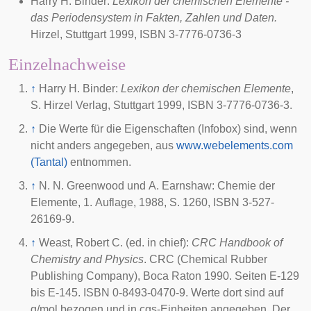
Harry H. Binder:
Lexikon der chemischen Elemente -
das Periodensystem in Fakten, Zahlen und Daten.
Hirzel, Stuttgart 1999, ISBN 3-7776-0736-3
Einzelnachweise
↑
Harry H. Binder:
Lexikon der chemischen Elemente
,
S. Hirzel Verlag, Stuttgart 1999, ISBN 3-7776-0736-3.
↑
Die Werte für die Eigenschaften (Infobox) sind, wenn
nicht anders angegeben, aus
www.webelements.com
(Tantal)
entnommen.
↑
N. N. Greenwood und A. Earnshaw: Chemie der
Elemente, 1. Auflage, 1988, S. 1260, ISBN 3-527-
26169-9.
↑
Weast, Robert C. (ed. in chief):
CRC Handbook of
Chemistry and Physics
. CRC (Chemical Rubber
Publishing Company), Boca Raton 1990. Seiten E-129
bis E-145. ISBN 0-8493-0470-9. Werte dort sind auf
g/mol bezogen und in cgs-Einheiten angegeben. Der