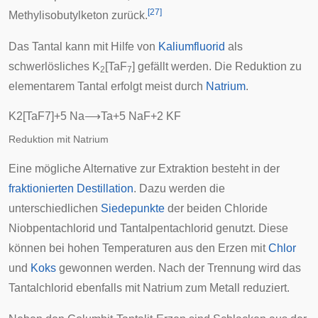
[
27
]
Methylisobutylketon zurück.
Das Tantal kann mit Hilfe von
Kaliumfluorid
als
schwerlösliches K
[TaF
] gefällt werden. Die Reduktion zu
2
7
elementarem Tantal erfolgt meist durch
Natrium
.
K
2
[
T
a
F
7
]
+
5
N
a
⟶
T
a
+
5
N
a
F
+
2
K
F
Reduktion mit Natrium
Eine mögliche Alternative zur Extraktion besteht in der
fraktionierten Destillation
. Dazu werden die
unterschiedlichen
Siedepunkte
der beiden Chloride
Niobpentachlorid
und
Tantalpentachlorid
genutzt. Diese
können bei hohen Temperaturen aus den Erzen mit
Chlor
und
Koks
gewonnen werden. Nach der Trennung wird das
Tantalchlorid ebenfalls mit Natrium zum Metall reduziert.