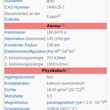
Aussehen
grau
CAS-Nummer
7440-25-7
Massenanteil an der
[
1
]
8 ppm
Erdhülle
[
2
]
Atomar
Atommasse
180,9479
u
Atomradius
(berechnet)
145 (200)
pm
Kovalenter Radius
138 pm
14
3
2
Elektronenkonfiguration
[
Xe
] 4
f
5
d
6
s
1. Ionisierungsenergie
761
kJ
/
mol
2. Ionisierungsenergie
1500 kJ/mol
[
2
]
Physikalisch
Aggregatzustand
fest
Kristallstruktur
kubisch raumzentriert
3
[
3
]
Dichte
16,65 g/cm
(20
°C
)
Mohshärte
6,5
−4
[
4
]
Magnetismus
paramagnetisch
(
χ
m
= 1,8 · 10
)
Schmelzpunkt
3290
K
(3017 °C)