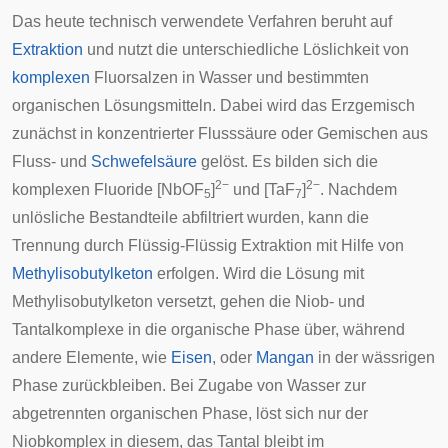
Das heute technisch verwendete Verfahren beruht auf
Extraktion
und nutzt die unterschiedliche Löslichkeit von
komplexen
Fluorsalzen in Wasser und bestimmten
organischen Lösungsmitteln. Dabei wird das Erzgemisch
zunächst in konzentrierter Flusssäure oder Gemischen aus
Fluss- und
Schwefelsäure
gelöst. Es bilden sich die
2−
2−
komplexen Fluoride [NbOF
]
und [TaF
]
. Nachdem
5
7
unlösliche Bestandteile abfiltriert wurden, kann die
Trennung durch
Flüssig-Flüssig Extraktion
mit Hilfe von
Methylisobutylketon
erfolgen. Wird die Lösung mit
Methylisobutylketon versetzt, gehen die Niob- und
Tantalkomplexe in die organische Phase über, während
andere Elemente, wie
Eisen
, oder
Mangan
in der wässrigen
Phase zurückbleiben. Bei Zugabe von Wasser zur
abgetrennten organischen Phase, löst sich nur der
Niobkomplex in diesem, das Tantal bleibt im