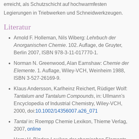
erreicht, als Schutzschicht auf hochwarmfesten
Legierungen in Triebwerken und Schneidwerkzeugen.
Literatur
Arnold F. Holleman, Nils Wiberg:
Lehrbuch der
Anorganischen Chemie
. 102. Auflage, de Gruyter,
Berlin 2007, ISBN 978-3-11-017770-1.
Norman N. Greenwood, Alan Earnshaw:
Chemie der
Elemente
. 1. Auflage, Wiley-VCH, Weinheim 1988,
ISBN 3-527-26169-9.
Klaus Andersson, Karlheinz Reichert, Rüdiger Wolf:
Tantalum and Tantalum Compounds
, in: Ullmann's
Encyclopedia of Industrial Chemistry, Wiley-VCH,
2000,
doi
:
10.1002/14356007.a26_071
Tantal
in: Roempp Chemie Lexikon, Thieme Verlag,
2007,
online