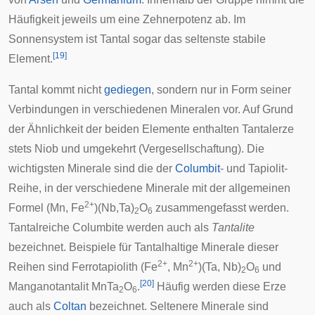
Häufigkeit jeweils um eine Zehnerpotenz ab. Im
Sonnensystem
ist Tantal sogar das seltenste stabile
[
19
]
Element.
Tantal kommt nicht
gediegen
, sondern nur in Form seiner
Verbindungen in verschiedenen Mineralen vor. Auf Grund
der Ähnlichkeit der beiden Elemente enthalten Tantalerze
stets Niob und umgekehrt (
Vergesellschaftung
). Die
wichtigsten Minerale sind die der
Columbit
- und
Tapiolit
-
Reihe, in der verschiedene Minerale mit der allgemeinen
2+
Formel (Mn, Fe
)(Nb,Ta)
O
zusammengefasst werden.
2
6
Tantalreiche Columbite werden auch als
Tantalite
bezeichnet. Beispiele für Tantalhaltige Minerale dieser
2+
2+
Reihen sind
Ferrotapiolith
(Fe
, Mn
)(Ta, Nb)
O
und
2
6
[
20
]
Manganotantalit
MnTa
O
.
Häufig werden diese Erze
2
6
auch als
Coltan
bezeichnet. Seltenere Minerale sind