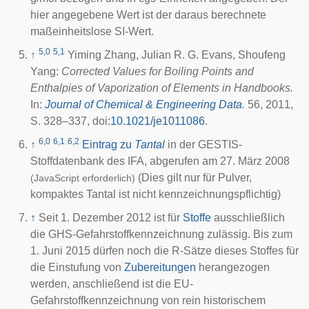
hier angegebene Wert ist der daraus berechnete
maßeinheitslose SI-Wert.
5,0
5,1
↑
Yiming Zhang, Julian R. G. Evans, Shoufeng
Yang:
Corrected Values for Boiling Points and
Enthalpies of Vaporization of Elements in Handbooks.
In:
Journal of Chemical & Engineering Data
.
56, 2011,
S. 328–337,
doi
:
10.1021/je1011086
.
6,0
6,1
6,2
↑
Eintrag zu
Tantal
in der GESTIS-
Stoffdatenbank des
IFA
, abgerufen am 27. März 2008
(Dies gilt nur für Pulver,
(JavaScript erforderlich)
kompaktes Tantal ist nicht kennzeichnungspflichtig)
↑
Seit 1. Dezember 2012 ist für
Stoffe
ausschließlich
die GHS-Gefahrstoffkennzeichnung zulässig. Bis zum
1. Juni 2015 dürfen noch die R-Sätze dieses Stoffes für
die Einstufung von
Zubereitungen
herangezogen
werden, anschließend ist die EU-
Gefahrstoffkennzeichnung von rein historischem