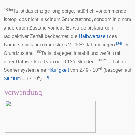
180m
Ta ist das einzige langlebige, natürlich vorkommende
Isotop, das nicht in seinem Grundzustand, sondern in einem
angeregten Zustand vorliegt. Es wurde bislang kein
radioaktiver Zerfall beobachtet, die
Halbwertszeit
des
16
[
34
]
Isomers muss bei mindestens 2 · 10
Jahren liegen.
Der
180
Grundzustand
Ta ist dagegen instabil und zerfällt mit
180m
einer Halbwertszeit von nur 8,125 Stunden.
Ta hat im
−6
Sonnensystem eine
Häufigkeit
von 2,49 · 10
(bezogen auf
6
[
19
]
Silicium
= 1 · 10
).
Verwendung