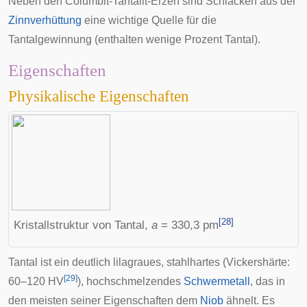
Neben den Columbit-Tantalit-Erzen sind Schlacken aus der
Zinnverhüttung
eine wichtige Quelle für die
Tantalgewinnung (enthalten wenige Prozent Tantal).
Eigenschaften
Physikalische Eigenschaften
[
28
]
Kristallstruktur von Tantal,
a
= 330,3 pm
Tantal ist ein deutlich lilagraues, stahlhartes (
Vickershärte
:
[
29
]
60–120 HV
), hochschmelzendes
Schwermetall
, das in
den meisten seiner Eigenschaften dem
Niob
ähnelt. Es