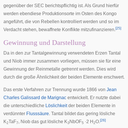
gegenüber der SEC berichtspflichtig ist. Als Grund hierfür
werden ebendiese Produktionsorte im Osten des Kongo
angeführt, die von Rebellen kontrolliert werden und so im
[
25
]
Verdacht stehen, bewaffnete Konflikte mitzufinanzieren.
Gewinnung und Darstellung
Da in den zur Tantalgewinnung verwendeten Erzen Tantal
und Niob immer zusammen vorliegen, müssen sie für eine
Gewinnung der Reinmetalle getrennt werden. Dies wird
durch die große Ähnlichkeit der beiden Elemente erschwert.
Das erste Verfahren zur Trennung wurde 1866 von
Jean
Charles Galissard de Marignac
entwickelt. Er nutzte dabei
die unterschiedliche
Löslichkeit
der beiden Elemente in
verdünnter
Flusssäure
. Tantal bildet das gering lösliche
[
26
]
K
TaF
, Niob das gut lösliche K
NbOF
·2 H
O.
2
7
3
5
2