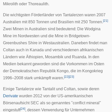
Mikrolith
oder
Thoreaulith
.
Die wichtigsten Förderländer von Tantalerzen waren 2007
[
21
]
Australien
mit 850 Tonnen und
Brasilien
mit 250 Tonnen.
Zwei Minen in Australien sind bedeutend: Die
Wodgina
Mine
im Nordwesten und die Mine in
Bridgetown-
Greenbushes Shire
in Westaustralien. Daneben findet man
Coltan auch in
Kanada
und verschiedenen afrikanischen
Ländern wie
Äthiopien
,
Mosambik
und
Ruanda
. In den
Medien bekannt geworden sind die Vorkommen im Osten
der
Demokratischen Republik Kongo
, die im
Kongokrieg
[
22
]
[
23
]
1996–2008 stark umkämpft waren.
Einige Tantalerze wie Tantalit und Coltan, sowie deren
Derivate
wurden 2012 von der US-amerikanischen
Börsenaufsicht
SEC
als so genanntes "conflict mineral"
[
24
]
eingestuft
, dessen Verwendung für Unternehmen