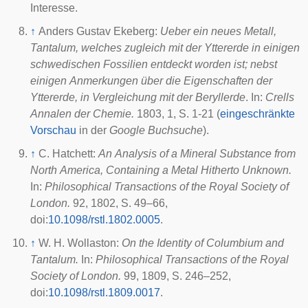
Interesse.
↑
Anders Gustav Ekeberg:
Ueber ein neues Metall,
Tantalum, welches zugleich mit der Yttererde in einigen
schwedischen Fossilien entdeckt worden ist; nebst
einigen Anmerkungen über die Eigenschaften der
Yttererde, in Vergleichung mit der Beryllerde
. In:
Crells
Annalen der Chemie.
1803, 1, S. 1-21 (
eingeschränkte
Vorschau
in der
Google Buchsuche
).
↑
C. Hatchett:
An Analysis of a Mineral Substance from
North America, Containing a Metal Hitherto Unknown.
In:
Philosophical Transactions of the Royal Society of
London.
92, 1802, S. 49–66,
doi
:
10.1098/rstl.1802.0005
.
↑
W. H. Wollaston:
On the Identity of Columbium and
Tantalum.
In:
Philosophical Transactions of the Royal
Society of London.
99, 1809, S. 246–252,
doi
:
10.1098/rstl.1809.0017
.