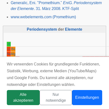
Generalic, Eni. "Promethium."
EniG. Periodensystem
der Elemente
. 31. März 2008. KTF-Split
www.webelements.com (Promethium)
Periodensystem
der
Elemente
H
Li
Be
Na
Mg
K
Ca
Sc
Ti
V
Cr
Mn
Fe
Co
Wir verwenden Cookies für grundlegende Funktionen,
Rb
Sr
Y
Zr
Nb
Mo
Tc
Ru
Rh
Statistik, Werbung, externe Medien (YouTube/Maps)
Cs
Ba
La
Ce
Pr
Nd
Pm
Sm
Eu
Gd
Tb
Dy
Ho
Er
Tm
Yb
Lu
Hf
Ta
W
Re
Os
Ir
und Google Fonts. Du kannst alle akzeptieren, nur
Fr
Ra
Ac
Th
Pa
U
Np
Pu
Am
Cm
Bk
Cf
Es
Fm
Md
No
Lr
Rf
Db
Sg
Bh
Hs
Mt
notwendige oder Einstellungen wählen.
Alkalimetalle
Erdalkalimetalle
Lanthanoide
Actinoide
Übergangsmetalle
Me
Alle
Nur
Einstellungen
akzeptieren
notwendige
Titelbild:
tsunikpavlo@gmail.com / DepositPhotos