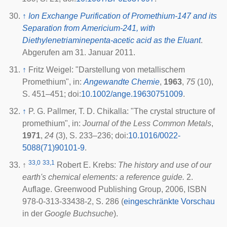
↑
Ion Exchange Purification of Promethium-147 and its
Separation from Americium-241, with
Diethylenetriaminepenta-acetic acid as the Eluant
.
Abgerufen am 31. Januar 2011.
↑
Fritz Weigel: "Darstellung von metallischem
Promethium", in:
Angewandte Chemie
,
1963
,
75
(10),
S. 451–451;
doi
:
10.1002/ange.19630751009
.
↑
P. G. Pallmer, T. D. Chikalla: "The crystal structure of
promethium", in:
Journal of the Less Common Metals
,
1971
,
24
(3), S. 233–236;
doi
:
10.1016/0022-
5088(71)90101-9
.
33,0
33,1
↑
Robert E. Krebs:
The history and use of our
earth's chemical elements: a reference guide.
2.
Auflage. Greenwood Publishing Group, 2006, ISBN
978-0-313-33438-2, S. 286 (
eingeschränkte Vorschau
in der
Google Buchsuche
).