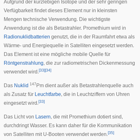
Aufgrund der kurzlebigen Isotope und der sehr geringen
Verfügbarkeit findet dieses Element nur in kleinsten
Mengen technische Verwendung. Die wichtigste
Anwendung ist die als Betastrahler. Promethium wird in
Radionuklidbatterien
genutzt, die in der Raumfahrt etwa als
Wärme- und Energiequelle in
Satelliten
eingesetzt werden.
Das Element ist eine mögliche mobile Quelle für
Röntgenstrahlung
, die zur radiometrischen Dickenmessung
[
33
]
[
34
]
verwendet wird.
147
Das
Nuklid
Pm dient außer als Betastrahlenquelle auch
als Zusatz für
Leuchtfarbe
, die in Leuchtziffern von Uhren
[
33
]
eingesetzt wird.
Das Licht von
Lasern
, die mit Promethium dotiert sind,
durchdringt Wasser. Es kann daher für die Kommunikation
[
35
]
von Satelliten mit
U-Booten
verwendet werden.