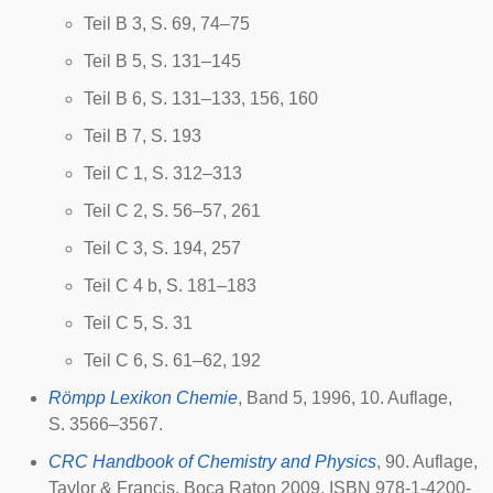
Teil B 3, S. 69, 74–75
Teil B 5, S. 131–145
Teil B 6, S. 131–133, 156, 160
Teil B 7, S. 193
Teil C 1, S. 312–313
Teil C 2, S. 56–57, 261
Teil C 3, S. 194, 257
Teil C 4 b, S. 181–183
Teil C 5, S. 31
Teil C 6, S. 61–62, 192
Römpp Lexikon Chemie
, Band 5, 1996, 10. Auflage,
S. 3566–3567.
CRC Handbook of Chemistry and Physics
, 90. Auflage,
Taylor & Francis, Boca Raton 2009, ISBN 978-1-4200-