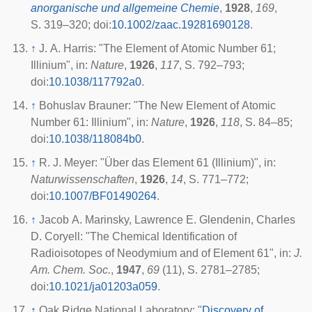
anorganische und allgemeine Chemie
,
1928
,
169
,
S. 319–320;
doi
:
10.1002/zaac.19281690128
.
↑
J. A. Harris: "The Element of Atomic Number 61;
Illinium", in:
Nature
,
1926
,
117
, S. 792–793;
doi
:
10.1038/117792a0
.
↑
Bohuslav Brauner: "The New Element of Atomic
Number 61: Illinium", in:
Nature
,
1926
,
118
, S. 84–85;
doi
:
10.1038/118084b0
.
↑
R. J. Meyer: "Über das Element 61 (Illinium)", in:
Naturwissenschaften
,
1926
,
14
, S. 771–772;
doi
:
10.1007/BF01490264
.
↑
Jacob A. Marinsky, Lawrence E. Glendenin, Charles
D. Coryell: "The Chemical Identification of
Radioisotopes of Neodymium and of Element 61", in:
J.
Am. Chem. Soc.
,
1947
,
69
(11), S. 2781–2785;
doi
:
10.1021/ja01203a059
.
↑
Oak Ridge National Laboratory
: "
Discovery of