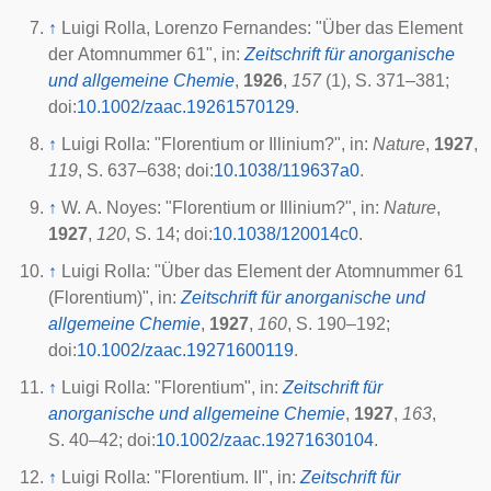
↑
Luigi Rolla, Lorenzo Fernandes: "Über das Element
der Atomnummer 61", in:
Zeitschrift für anorganische
und allgemeine Chemie
,
1926
,
157
(1), S. 371–381;
doi
:
10.1002/zaac.19261570129
.
↑
Luigi Rolla: "Florentium or Illinium?", in:
Nature
,
1927
,
119
, S. 637–638;
doi
:
10.1038/119637a0
.
↑
W. A. Noyes: "Florentium or Illinium?", in:
Nature
,
1927
,
120
, S. 14;
doi
:
10.1038/120014c0
.
↑
Luigi Rolla: "Über das Element der Atomnummer 61
(Florentium)", in:
Zeitschrift für anorganische und
allgemeine Chemie
,
1927
,
160
, S. 190–192;
doi
:
10.1002/zaac.19271600119
.
↑
Luigi Rolla: "Florentium", in:
Zeitschrift für
anorganische und allgemeine Chemie
,
1927
,
163
,
S. 40–42;
doi
:
10.1002/zaac.19271630104
.
↑
Luigi Rolla: "Florentium. II", in:
Zeitschrift für