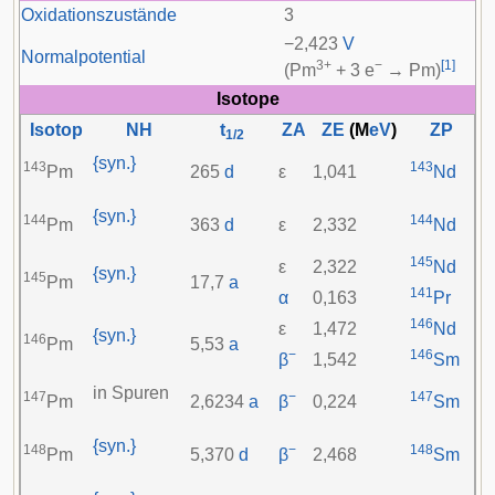
Oxidationszustände
3
−2,423
V
Normalpotential
3+
−
[
1
]
(Pm
+ 3 e
→ Pm)
Isotope
Isotop
NH
t
ZA
ZE
(M
eV
)
ZP
1/2
{syn.}
143
143
Pm
265
d
ε
1,041
Nd
{syn.}
144
144
Pm
363
d
ε
2,332
Nd
145
ε
2,322
Nd
{syn.}
145
Pm
17,7
a
141
α
0,163
Pr
146
ε
1,472
Nd
{syn.}
146
Pm
5,53
a
−
146
β
1,542
Sm
in Spuren
147
−
147
Pm
2,6234
a
β
0,224
Sm
{syn.}
148
−
148
Pm
5,370
d
β
2,468
Sm