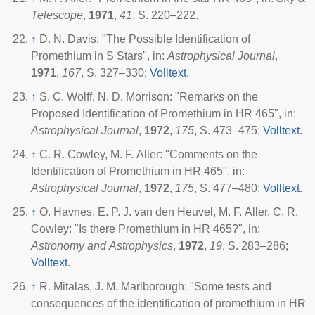
Telescope
,
1971
,
41
, S. 220–222.
↑
D. N. Davis: "The Possible Identification of
Promethium in S Stars", in:
Astrophysical Journal
,
1971
,
167
, S. 327–330;
Volltext
.
↑
S. C. Wolff, N. D. Morrison: "Remarks on the
Proposed Identification of Promethium in HR 465", in:
Astrophysical Journal
,
1972
,
175
, S. 473–475;
Volltext
.
↑
C. R. Cowley, M. F. Aller: "Comments on the
Identification of Promethium in HR 465", in:
Astrophysical Journal
,
1972
,
175
, S. 477–480:
Volltext
.
↑
O. Havnes, E. P. J. van den Heuvel, M. F. Aller, C. R.
Cowley: "Is there Promethium in HR 465?", in:
Astronomy and Astrophysics
,
1972
,
19
, S. 283–286;
Volltext
.
↑
R. Mitalas, J. M. Marlborough: "Some tests and
consequences of the identification of promethium in HR