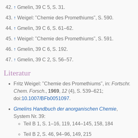
↑
Gmelin, 39 C 5, S. 31.
↑
Weigel: "Chemie des Promethiums", S. 590.
↑
Gmelin, 39 C 6, S. 61–62.
↑
Weigel: "Chemie des Promethiums", S. 591.
↑
Gmelin, 39 C 6, S. 192.
↑
Gmelin, 39 C 2, S. 56–57.
Literatur
Fritz Weigel: "Chemie des Promethiums", in:
Fortschr.
Chem. Forsch.
,
1969
,
12
(4), S. 539–621;
doi
:
10.1007/BFb0051097
.
Gmelins Handbuch der anorganischen Chemie
,
System Nr. 39:
Teil B 1, S. 1–16, 119, 144–145, 158, 184
Teil B 2, S. 46, 94–96, 149, 215