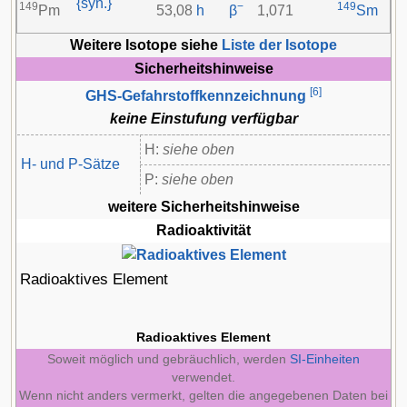
{syn.}
149
−
149
Pm
53,08
h
β
1,071
Sm
Weitere Isotope siehe
Liste der Isotope
Sicherheitshinweise
[
6
]
GHS-Gefahrstoffkennzeichnung
keine Einstufung verfügbar
H:
siehe oben
H- und P-Sätze
P:
siehe oben
weitere Sicherheitshinweise
Radioaktivität
Radioaktives Element
Radioaktives Element
Soweit möglich und gebräuchlich, werden
SI-Einheiten
verwendet.
Wenn nicht anders vermerkt, gelten die angegebenen Daten bei