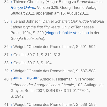
↑
Thieme Chemistry (Hrsg.): Eintrag zu
Promethium
im
Römpp Online
.
Version 3.29. Georg Thieme Verlag,
Stuttgart 2012, abgerufen am 15. August 2011.
↑
Leland Johnson, Daniel Schaffer:
Oak Ridge National
Laboratory: the first fifty years.
Univ. of Tennessee
Press, 1994, S. 229 (
eingeschränkte Vorschau
in der
Google Buchsuche
).
↑
Weigel: "Chemie des Promethiums", S. 591–594.
↑
Gmelin, 39 C 1, S. 312–313.
↑
Gmelin, 39 C 3, S. 194.
↑
Weigel: "Chemie des Promethiums", S. 587–588.
40,0
40,1
40,2
40,3
↑
Arnold F. Holleman, Nils Wiberg:
Lehrbuch der Anorganischen Chemie
, 102. Auflage, de
Gruyter, Berlin 2007, ISBN 978-3-11-017770-1,
S. 1942.
↑
Weigel: "Chemie des Promethiums", S. 588–589.