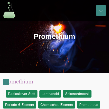
Promethium
Promethium
Radioaktiver Stoff
Lanthanoid
Seltenerdmetall
:
Periode-6-Element
Chemisches Element
Prometheus