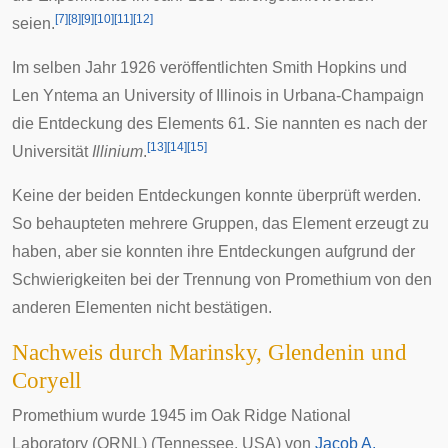
[
7
]
[
8
]
[
9
]
[
10
]
[
11
]
[
12
]
seien.
Im selben Jahr 1926 veröffentlichten
Smith Hopkins
und
Len Yntema
an
University of Illinois in Urbana-Champaign
die Entdeckung des Elements 61. Sie nannten es nach der
[
13
]
[
14
]
[
15
]
Universität
Illinium
.
Keine der beiden Entdeckungen konnte überprüft werden.
So behaupteten mehrere Gruppen, das Element erzeugt zu
haben, aber sie konnten ihre Entdeckungen aufgrund der
Schwierigkeiten bei der Trennung von Promethium von den
anderen Elementen nicht bestätigen.
Nachweis durch Marinsky, Glendenin und
Coryell
Promethium wurde 1945 im
Oak Ridge National
Laboratory
(ORNL) (
Tennessee
,
USA
) von
Jacob A.