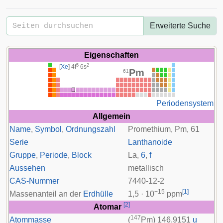
Erweiterte Suche
Eigenschaften
5
2
[
Xe
] 4
f
6
s
Pm
61
Periodensystem
Allgemein
Name
,
Symbol
,
Ordnungszahl
Promethium, Pm, 61
Serie
Lanthanoide
Gruppe
,
Periode
,
Block
La
,
6
,
f
Aussehen
metallisch
CAS-Nummer
7440-12-2
−15
[
1
]
Massenanteil an der
Erdhülle
1,5 · 10
ppm
[
2
]
Atomar
147
Atommasse
(
Pm) 146,9151
u