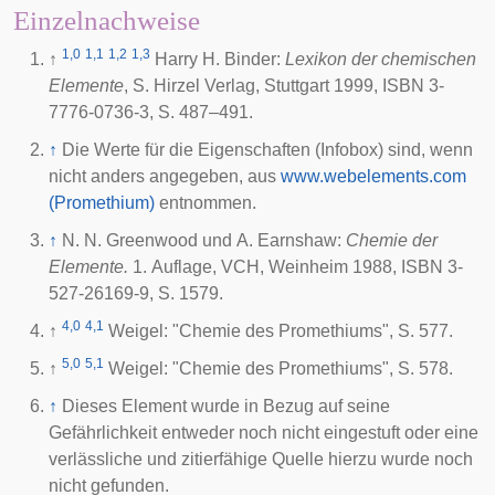
Einzelnachweise
1,0
1,1
1,2
1,3
↑
Harry H. Binder:
Lexikon der chemischen
Elemente
, S. Hirzel Verlag, Stuttgart 1999, ISBN 3-
7776-0736-3, S. 487–491.
↑
Die Werte für die Eigenschaften (Infobox) sind, wenn
nicht anders angegeben, aus
www.webelements.com
(Promethium)
entnommen.
↑
N. N. Greenwood und A. Earnshaw:
Chemie der
Elemente.
1. Auflage, VCH, Weinheim 1988, ISBN 3-
527-26169-9, S. 1579.
4,0
4,1
↑
Weigel: "Chemie des Promethiums", S. 577.
5,0
5,1
↑
Weigel: "Chemie des Promethiums", S. 578.
↑
Dieses Element wurde in Bezug auf seine
Gefährlichkeit entweder noch nicht eingestuft oder eine
verlässliche und zitierfähige Quelle hierzu wurde noch
nicht gefunden.