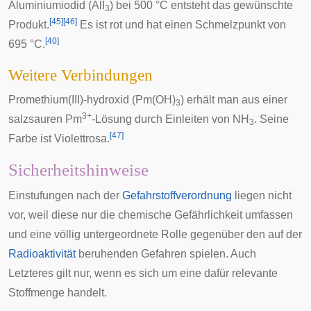
Aluminiumiodid
(AlI
) bei 500 °C entsteht das gewünschte
3
[
45
]
[
46
]
Produkt.
Es ist rot und hat einen Schmelzpunkt von
[
40
]
695 °C.
Weitere Verbindungen
Promethium(III)-hydroxid
(Pm(OH)
) erhält man aus einer
3
3+
salzsauren Pm
-Lösung durch Einleiten von NH
. Seine
3
[
47
]
Farbe ist Violettrosa.
Sicherheitshinweise
Einstufungen nach der
Gefahrstoffverordnung
liegen nicht
vor, weil diese nur die chemische Gefährlichkeit umfassen
und eine völlig untergeordnete Rolle gegenüber den auf der
Radioaktivität
beruhenden Gefahren spielen. Auch
Letzteres gilt nur, wenn es sich um eine dafür relevante
Stoffmenge handelt.