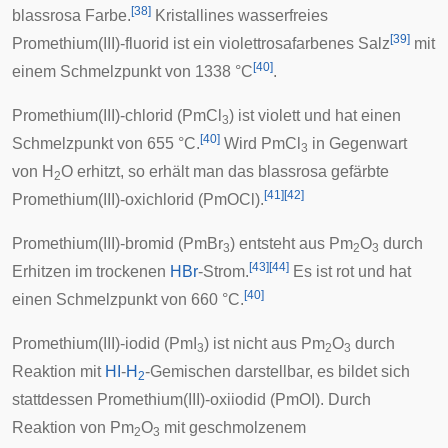
[
38
]
blassrosa Farbe.
Kristallines wasserfreies
[
39
]
Promethium(III)-fluorid ist ein violettrosafarbenes Salz
mit
[
40
]
einem Schmelzpunkt von 1338 °C
.
Promethium(III)-chlorid
(PmCl
) ist violett und hat einen
3
[
40
]
Schmelzpunkt von 655 °C.
Wird PmCl
in Gegenwart
3
von H
O erhitzt, so erhält man das blassrosa gefärbte
2
[
41
]
[
42
]
Promethium(III)-oxichlorid
(PmOCl).
Promethium(III)-bromid
(PmBr
) entsteht aus Pm
O
durch
3
2
3
[
43
]
[
44
]
Erhitzen im trockenen
HBr
-Strom.
Es ist rot und hat
[
40
]
einen Schmelzpunkt von 660 °C.
Promethium(III)-iodid
(PmI
) ist nicht aus Pm
O
durch
3
2
3
Reaktion mit
HI
-
H
-Gemischen darstellbar, es bildet sich
2
stattdessen
Promethium(III)-oxiiodid
(PmOI). Durch
Reaktion von Pm
O
mit geschmolzenem
2
3