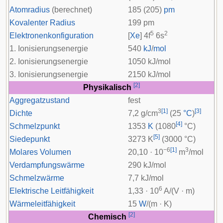
Atomradius
(berechnet)
185 (205)
pm
Kovalenter Radius
199 pm
5
2
Elektronenkonfiguration
[
Xe
] 4
f
6
s
1. Ionisierungsenergie
540
kJ
/
mol
2. Ionisierungsenergie
1050 kJ/mol
3. Ionisierungsenergie
2150 kJ/mol
[
2
]
Physikalisch
Aggregatzustand
fest
3
[
1
]
[
3
]
Dichte
7,2 g/cm
(25
°C
)
[
4
]
Schmelzpunkt
1353
K
(1080
°C)
[
5
]
Siedepunkt
3273 K
(3000 °C)
−6
[
1
]
3
Molares Volumen
20,10 · 10
m
/mol
Verdampfungswärme
290 kJ/mol
Schmelzwärme
7,7 kJ/mol
6
Elektrische Leitfähigkeit
1,33 · 10
A/(V · m)
Wärmeleitfähigkeit
15
W
/(m · K)
[
2
]
Chemisch