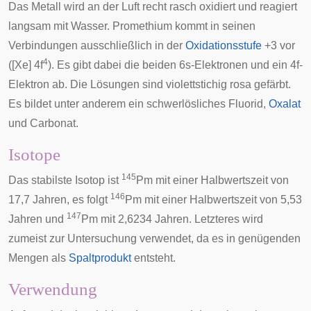
Das Metall wird an der Luft recht rasch oxidiert und reagiert
langsam mit Wasser. Promethium kommt in seinen
Verbindungen ausschließlich in der
Oxidationsstufe
+3 vor
4
([Xe] 4f
). Es gibt dabei die beiden 6s-Elektronen und ein 4f-
Elektron ab. Die Lösungen sind violettstichig rosa gefärbt.
Es bildet unter anderem ein schwerlösliches
Fluorid
,
Oxalat
und
Carbonat
.
Isotope
145
Das stabilste Isotop ist
Pm mit einer Halbwertszeit von
146
17,7 Jahren, es folgt
Pm mit einer Halbwertszeit von 5,53
147
Jahren und
Pm mit 2,6234 Jahren. Letzteres wird
zumeist zur Untersuchung verwendet, da es in genügenden
Mengen als
Spaltprodukt
entsteht.
Verwendung