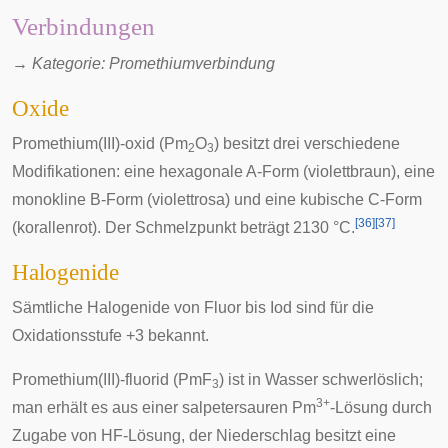
Verbindungen
→ Kategorie:
Promethiumverbindung
Oxide
Promethium(III)-oxid
(Pm
O
) besitzt drei verschiedene
2
3
Modifikationen: eine hexagonale A-Form (violettbraun), eine
monokline B-Form (violettrosa) und eine kubische C-Form
[
36
]
[
37
]
(korallenrot). Der Schmelzpunkt beträgt 2130 °C.
Halogenide
Sämtliche Halogenide von Fluor bis Iod sind für die
Oxidationsstufe +3 bekannt.
Promethium(III)-fluorid
(PmF
) ist in Wasser schwerlöslich;
3
3+
man erhält es aus einer salpetersauren Pm
-Lösung durch
Zugabe von HF-Lösung, der Niederschlag besitzt eine