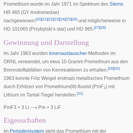
Promethium wurde im Jahr 1971 im Spektrum des
Sterns
HR 465
(GY Andromedae)
[
20
]
[
21
]
[
22
]
[
23
]
[
24
]
[
25
]
[
26
]
nachgewiesen;
und möglicherweise in
[
27
]
[
28
]
HD 101065
(Przybylski's star) und
HD 965
.
Gewinnung und Darstellung
Im Jahr 1963 wurden
Ionenaustauscher
-Methoden im
ORNL verwendet, um etwa 10 Gramm Promethium aus den
[
29
]
[
30
]
Brennstoffabfällen von Kernreaktoren zu erhalten.
1963 konnte
Fritz Weigel
erstmals metallisches Promethium
durch Erhitzen von
Promethium(III)-fluorid
(PmF
) mit
3
[
31
]
Lithium im Tantal-Tiegel herstellen.
P
m
F
3
+
3
L
i
⟶
P
m
+
3
L
i
F
Eigenschaften
Im
Periodensystem
steht das Promethium mit der