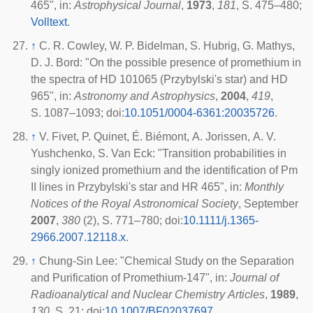
465", in:
Astrophysical Journal
,
1973
,
181
, S. 475–480;
Volltext
.
↑
C. R. Cowley, W. P. Bidelman, S. Hubrig, G. Mathys,
D. J. Bord: "On the possible presence of promethium in
the spectra of HD 101065 (Przybylski's star) and HD
965", in:
Astronomy and Astrophysics
,
2004
,
419
,
S. 1087–1093;
doi
:
10.1051/0004-6361:20035726
.
↑
V. Fivet, P. Quinet, É. Biémont, A. Jorissen, A. V.
Yushchenko, S. Van Eck: "Transition probabilities in
singly ionized promethium and the identification of Pm
II lines in Przybylski's star and HR 465", in:
Monthly
Notices of the Royal Astronomical Society
, September
2007
,
380
(2), S. 771–780;
doi
:
10.1111/j.1365-
2966.2007.12118.x
.
↑
Chung-Sin Lee: "Chemical Study on the Separation
and Purification of Promethium-147", in:
Journal of
Radioanalytical and Nuclear Chemistry Articles
,
1989
,
130
, S. 21;
doi
:
10.1007/BF02037697
.