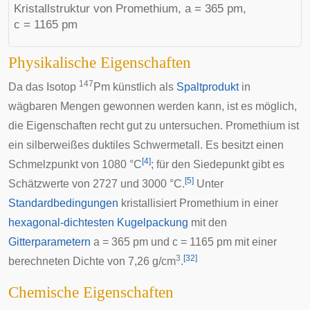
Kristallstruktur von Promethium, a = 365 pm,
c = 1165 pm
Physikalische Eigenschaften
147
Da das Isotop
Pm künstlich als
Spaltprodukt
in
wägbaren Mengen gewonnen werden kann, ist es möglich,
die Eigenschaften recht gut zu untersuchen. Promethium ist
ein silberweißes duktiles Schwermetall. Es besitzt einen
[
4
]
Schmelzpunkt von 1080 °C
; für den Siedepunkt gibt es
[
5
]
Schätzwerte von 2727 und 3000 °C.
Unter
Standardbedingungen
kristallisiert Promethium in einer
hexagonal-dichtesten Kugelpackung
mit den
Gitterparametern
a = 365
pm
und c = 1165 pm mit einer
3
[
32
]
berechneten Dichte von 7,26 g/cm
.
Chemische Eigenschaften