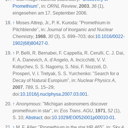
Promethium
", in:
ORNL Review
,
2003
,
36
(1),
eingesehen am 17. September 2006.
↑
Moses Attrep, Jr., P. K. Kuroda: "Promethium in
Pitchblende", in:
Journal of Inorganic and Nuclear
Chemistry
,
1968
,
30
(3), S. 699–703;
doi
:
10.1016/0022-
1902(68)80427-0
.
↑
P. Belli, R. Bernabei, F. Cappella, R. Cerulli, C. J. Dai,
F. A. Danevich, A. d’Angelo, A. Incicchitti, V. V.
Kobychev, S. S. Nagorny, S. Nisi, F. Nozzoli, D.
Prosperi, V. I. Tretyak, S. S. Yurchenko: "Search for α
Decay of Natural Europium", in:
Nuclear Physics A
,
2007
,
789
, S. 15–29;
doi
:
10.1016/j.nuclphysa.2007.03.001
.
↑
Anonymous
: "Michigan astronomers discover
promethium in star", in:
Eos Trans. AGU
,
1971
,
52
(1),
S. 10;
Abstract
;
doi
:
10.1029/EO052i001p00010-01
.
↑
M. F. Aller: "Promethium in the star HR 465", in:
Sky &