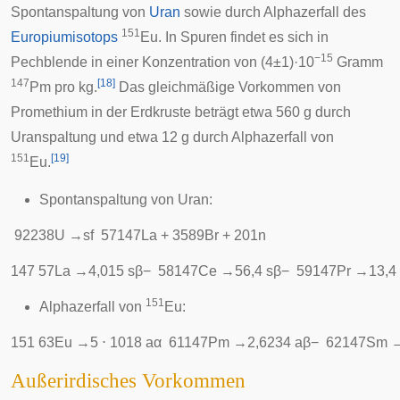
Spontanspaltung
von
Uran
sowie durch
Alphazerfall
des
151
Europiumisotops
Eu. In Spuren findet es sich in
−15
Pechblende
in einer Konzentration von (4±1)·10
Gramm
147
[
18
]
Pm pro kg.
Das gleichmäßige Vorkommen von
Promethium in der Erdkruste beträgt etwa 560 g durch
Uranspaltung und etwa 12 g durch Alphazerfall von
151
[
19
]
Eu.
Spontanspaltung von Uran:
9
2
2
3
8
U
→
s
f
5
7
1
4
7
L
a
+
3
5
8
9
B
r
+
2
0
1
n
1
4
7
5
7
L
a
→
4
,
0
1
5
s
β
−
5
8
1
4
7
C
e
→
5
6
,
4
s
β
−
5
9
1
4
7
P
r
→
1
3
,
4
151
Alphazerfall von
Eu:
1
5
1
6
3
E
u
→
5
⋅
1
0
1
8
a
α
6
1
1
4
7
P
m
→
2
,
6
2
3
4
a
β
−
6
2
1
4
7
S
m
Außerirdisches Vorkommen