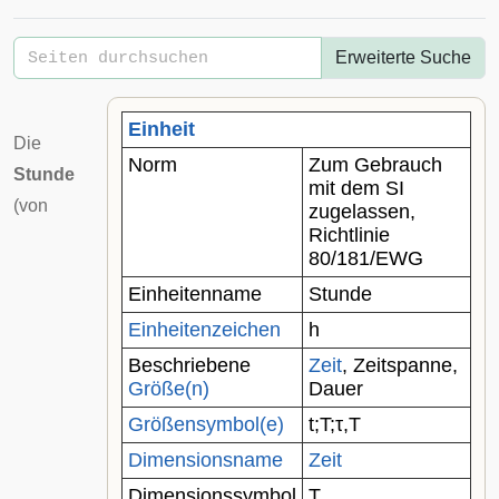
Erweiterte Suche
Einheit
Die
Norm
Zum Gebrauch
Stunde
mit dem SI
(von
zugelassen
,
Richtlinie
80/181/EWG
Einheitenname
Stunde
Einheitenzeichen
h
Beschriebene
Zeit
,
Zeitspanne
,
Größe(n)
Dauer
Größensymbol(e)
t
;
T
;
τ
,
T
Dimensionsname
Zeit
Dimensionssymbol
T