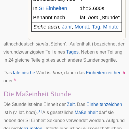
In
SI-Einheiten
1
h
=
3
.
6
0
0
s
Benannt nach
lat.
hora
„Stunde“
Siehe auch:
Jahr
,
Monat
,
Tag
,
Minute
althochdeutsch
stunta
‚Stehen‘, ‚Aufenthalt‘) bezeichnet den
vierundzwanzigsten Teil eines
Tages
. Neben einer Teilung
in 24 gleiche Teile gibt es auch andere Stundenbegriffe.
Das
lateinische
Wort ist
hora
, daher das
Einheitenzeichen
h
h
oder
.
Die Maßeinheit Stunde
Die Stunde ist eine Einheit der
Zeit
. Das
Einheitenzeichen
[
1
]
ist
h
(v. lat.
hora
).
Als gesetzliche
Maßeinheit
darf sie
neben der
SI-Einheit Sekunde
verwendet werden. Aufgrund
der nicht
dezimalen
Unterteilung ist bei wissenschaftlichen