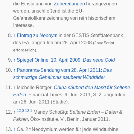
die Einstufung von
Zubereitungen
herangezogen
werden, anschließend ist die EU-
Gefahrstoffkennzeichnung von rein historischem
Interesse.
↑
Eintrag zu
Neodym
in der GESTIS-Stoffdatenbank
des
IFA
, abgerufen am 28. April 2008
(JavaScript
.
erforderlich)
↑
Spiegel Online, 10. April 2009:
Das neue Gold
↑
Panorama-Sendung vom 28. April 2011:
Das
schmutzige Geheimnis sauberer Windräder
↑
Michelle Röttger:
China säubert den Markt für Seltene
Erden
.
Financial Times,
9. Juni 2011
,
S. 2
, abgerufen
am
26. Juni 2011
(Studie).
12,0
12,1
↑
Mandy Schoßig:
Seltene Erden – Daten &
Fakten
, Öko-Institut e. V., Berlin, Januar 2011.
↑
Ca. 2 t Neodymium werden für jede Windturbine