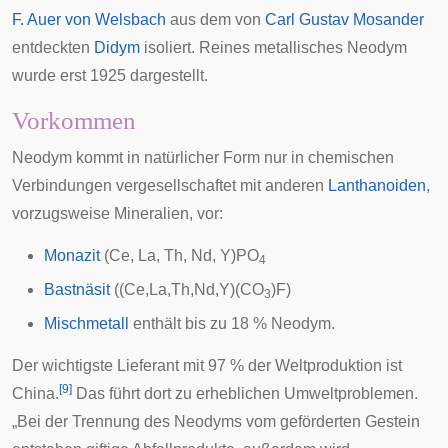
F. Auer von Welsbach
aus dem von
Carl Gustav Mosander
entdeckten
Didym
isoliert. Reines metallisches Neodym
wurde erst 1925 dargestellt.
Vorkommen
Neodym kommt in natürlicher Form nur in chemischen
Verbindungen vergesellschaftet mit anderen
Lanthanoiden
,
vorzugsweise Mineralien, vor:
Monazit
(Ce, La, Th, Nd, Y)PO
4
Bastnäsit
((Ce,La,Th,Nd,Y)(CO
)F)
3
Mischmetall
enthält bis zu 18 % Neodym.
Der wichtigste Lieferant mit 97 % der Weltproduktion ist
[
9
]
China
.
Das führt dort zu erheblichen Umweltproblemen.
„Bei der Trennung des Neodyms vom geförderten Gestein