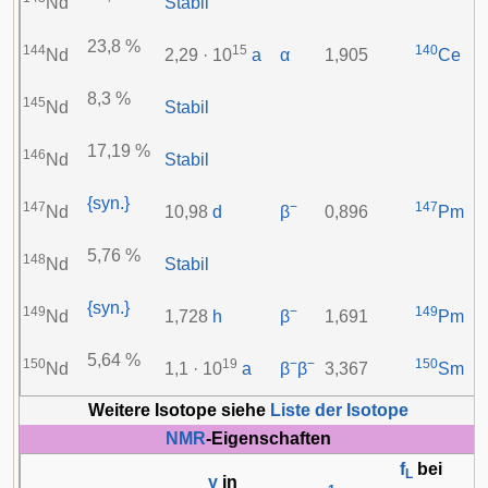
Nd
Stabil
23,8 %
144
15
140
Nd
2,29 · 10
a
α
1,905
Ce
8,3 %
145
Nd
Stabil
17,19 %
146
Nd
Stabil
{syn.}
147
−
147
Nd
10,98
d
β
0,896
Pm
5,76 %
148
Nd
Stabil
{syn.}
149
−
149
Nd
1,728
h
β
1,691
Pm
5,64 %
150
19
−
−
150
Nd
1,1 · 10
a
β
β
3,367
Sm
Weitere Isotope siehe
Liste der Isotope
NMR
-Eigenschaften
f
bei
L
γ
in