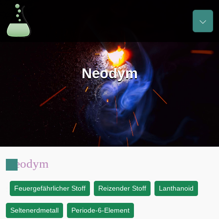
Neodym
Neodym
Feuergefährlicher Stoff
Reizender Stoff
Lanthanoid
:
Seltenerdmetall
Periode-6-Element