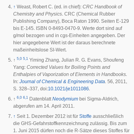
↑
Weast, Robert C. (ed. in chief):
CRC Handbook of
Chemistry and Physics
. CRC (Chemical Rubber
Publishing Company), Boca Raton 1990. Seiten E-129
bis E-145. ISBN 0-8493-0470-9. Werte dort sind auf
g/mol bezogen und in cgs-Einheiten angegeben. Der
hier angegebene Wert ist der daraus berechnete
maßeinheitslose SI-Wert.
5,0
5,1
↑
Yiming Zhang, Julian R. G. Evans, Shoufeng
Yang:
Corrected Values for Boiling Points and
Enthalpies of Vaporization of Elements in Handbooks.
In:
Journal of Chemical & Engineering Data
.
56, 2011,
S. 328–337,
doi
:
10.1021/je1011086
.
6,0
6,1
↑
Datenblatt
Neodymium
bei Sigma-Aldrich,
abgerufen am 14. April 2011.
↑
Seit 1. Dezember 2012 ist für
Stoffe
ausschließlich
die GHS-Gefahrstoffkennzeichnung zulässig. Bis zum
1. Juni 2015 dürfen noch die R-Sätze dieses Stoffes für