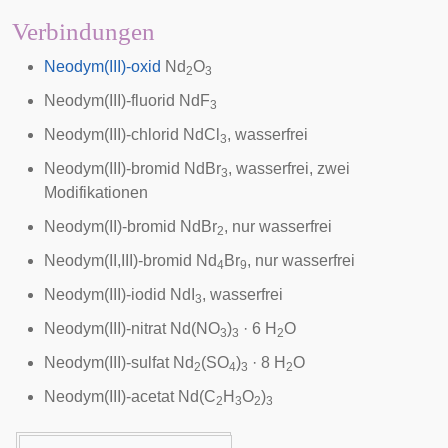
Verbindungen
Neodym(III)-oxid
Nd
O
2
3
Neodym(III)-fluorid
NdF
3
Neodym(III)-chlorid
NdCl
, wasserfrei
3
Neodym(III)-bromid
NdBr
, wasserfrei, zwei
3
Modifikationen
Neodym(II)-bromid
NdBr
, nur wasserfrei
2
Neodym(II,III)-bromid
Nd
Br
, nur wasserfrei
4
9
Neodym(III)-iodid
NdI
, wasserfrei
3
Neodym(III)-nitrat
Nd(NO
)
· 6 H
O
3
3
2
Neodym(III)-sulfat
Nd
(SO
)
· 8 H
O
2
4
3
2
Neodym(III)-acetat
Nd(C
H
O
)
2
3
2
3