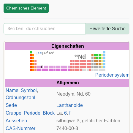
Chemisches Element
Erweiterte Suche
Eigenschaften
4
2
[
Xe
] 4
f
6
s
Nd
60
Periodensystem
Allgemein
Name
,
Symbol
,
Neodym, Nd, 60
Ordnungszahl
Serie
Lanthanoide
Gruppe
,
Periode
,
Block
La
,
6
,
f
Aussehen
silbrigweiß, gelblicher Farbton
CAS-Nummer
7440-00-8