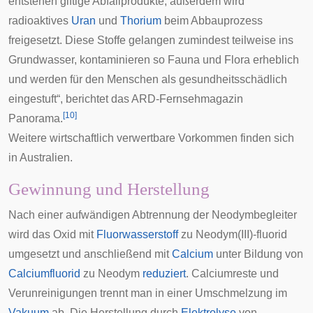
entstehen giftige Abfallprodukte, außerdem wird
radioaktives
Uran
und
Thorium
beim Abbauprozess
freigesetzt. Diese Stoffe gelangen zumindest teilweise ins
Grundwasser, kontaminieren so Fauna und Flora erheblich
und werden für den Menschen als gesundheitsschädlich
eingestuft“, berichtet das ARD-Fernsehmagazin
[
10
]
Panorama
.
Weitere wirtschaftlich verwertbare Vorkommen finden sich
in
Australien
.
Gewinnung und Herstellung
Nach einer aufwändigen Abtrennung der Neodymbegleiter
wird das Oxid mit
Fluorwasserstoff
zu
Neodym(III)-fluorid
umgesetzt und anschließend mit
Calcium
unter Bildung von
Calciumfluorid
zu Neodym
reduziert
. Calciumreste und
Verunreinigungen trennt man in einer Umschmelzung im
Vakuum
ab. Die Herstellung durch
Elektrolyse
von