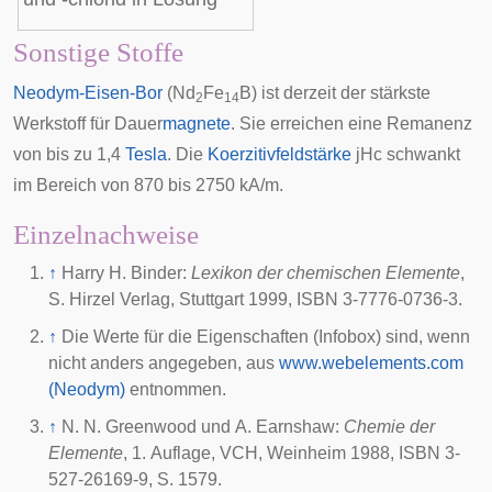
Sonstige Stoffe
Neodym-Eisen-Bor
(Nd
Fe
B) ist derzeit der stärkste
2
14
Werkstoff für Dauer
magnete
. Sie erreichen eine
Remanenz
von bis zu 1,4
Tesla
. Die
Koerzitivfeldstärke
jHc schwankt
im Bereich von 870 bis 2750 kA/m.
Einzelnachweise
↑
Harry H. Binder:
Lexikon der chemischen Elemente
,
S. Hirzel Verlag, Stuttgart 1999, ISBN 3-7776-0736-3.
↑
Die Werte für die Eigenschaften (Infobox) sind, wenn
nicht anders angegeben, aus
www.webelements.com
(Neodym)
entnommen.
↑
N. N. Greenwood und A. Earnshaw:
Chemie der
Elemente
, 1. Auflage, VCH, Weinheim 1988, ISBN 3-
527-26169-9, S. 1579.