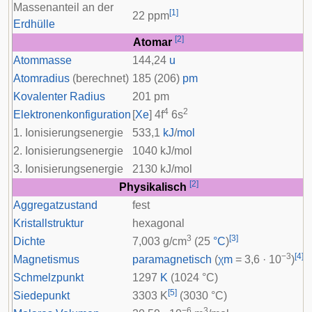
Massenanteil an der
[
1
]
22 ppm
Erdhülle
[
2
]
Atomar
Atommasse
144,24
u
Atomradius
(berechnet)
185 (206)
pm
Kovalenter Radius
201 pm
4
2
Elektronenkonfiguration
[
Xe
] 4
f
6
s
1. Ionisierungsenergie
533,1
kJ
/
mol
2. Ionisierungsenergie
1040 kJ/mol
3. Ionisierungsenergie
2130 kJ/mol
[
2
]
Physikalisch
Aggregatzustand
fest
Kristallstruktur
hexagonal
3
[
3
]
Dichte
7,003 g/cm
(25
°C
)
−3
[
4
]
Magnetismus
paramagnetisch
(
χ
m
= 3,6 · 10
)
Schmelzpunkt
1297
K
(1024 °C)
[
5
]
Siedepunkt
3303 K
(3030 °C)
−6
3