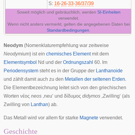
S:
16
-
26
-
33
-
36/37/39
Soweit möglich und gebräuchlich, werden
SI-Einheiten
verwendet.
Wenn nicht anders vermerkt, gelten die angegebenen Daten bei
Standardbedingungen
.
Neodym
(Nomenklaturempfehlung war zeitweise
Neodymium
) ist ein
chemisches Element
mit dem
Elementsymbol
Nd und der
Ordnungszahl
60. Im
Periodensystem
steht es in der Gruppe der
Lanthanoide
und zählt damit auch zu den
Metallen der seltenen Erden
.
Die Elementbezeichnung leitet sich von den griechischen
Worten νέος
neos
‚neu‘ und δίδυμος
didymos
‚Zwilling‘ (als
Zwilling von
Lanthan
) ab.
Das Metall wird vor allem für starke
Magnete
verwendet.
Geschichte