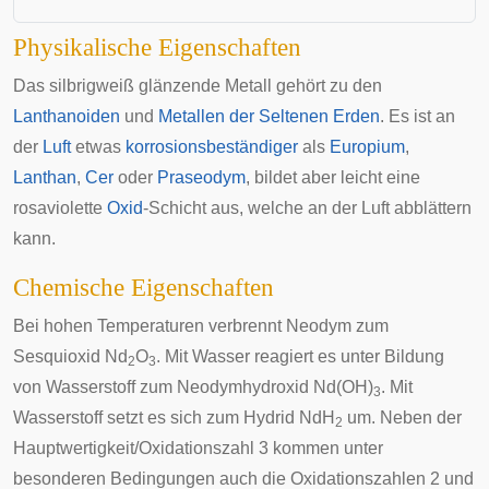
Physikalische Eigenschaften
Das silbrigweiß glänzende Metall gehört zu den
Lanthanoiden
und
Metallen der Seltenen Erden
. Es ist an
der
Luft
etwas
korrosionsbeständiger
als
Europium
,
Lanthan
,
Cer
oder
Praseodym
, bildet aber leicht eine
rosaviolette
Oxid
-Schicht aus, welche an der Luft abblättern
kann.
Chemische Eigenschaften
Bei hohen Temperaturen verbrennt Neodym zum
Sesquioxid
Nd
O
. Mit Wasser reagiert es unter Bildung
2
3
von Wasserstoff zum
Neodymhydroxid
Nd(OH)
. Mit
3
Wasserstoff setzt es sich zum Hydrid NdH
um. Neben der
2
Hauptwertigkeit/Oxidationszahl 3 kommen unter
besonderen Bedingungen auch die Oxidationszahlen 2 und