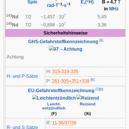
1
Spin
E
(
H)
B = 4,7
T
r
−1
−1
rad
·
T
·
s
in
MHz
143
7
Nd
7/2
−1,457 · 10
5,45
145
7
Nd
7/2
−0,898 · 10
3,36
Sicherheitshinweise
[
6
]
GHS-Gefahrstoffkennzeichnung
Achtung
H:
315
-
319
-
335
H- und P-Sätze
[
6
]
P:
261
-​
305+351+338
[
7
]
[
8
]
EU-Gefahrstoffkennzeichnung
Leicht-
Reizend
entzündlich
(F)
(Xi)
R:
11
-
36/37/38
R- und S-Sätze