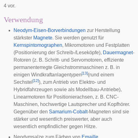
4 vor.
Verwendung
Neodym-Eisen-Borverbindungen
zur Herstellung
stärkster
Magnete
. Sie werden genutzt für
Kernspintomographen
, Mikromotoren und
Festplatten
(Positionierung der Schreib-/Leseköpfe),
Dauermagnet
-
Rotoren (z. B. Schritt- und Servomotoren, effiziente
permanenterregte Gleichstrommaschinen
z. B. in
[
13
]
einigen
Windkraftanlagentypen
(rund einem
[
12
]
Sechstel
), zum Antrieb von Elektro- und
Hybridfahrzeugen sowie als
Modellbau-Antriebe
),
Linearmotoren
für Positionierachsen, z. B. CNC-
Maschinen, hochwertige
Lautsprecher
und
Kopfhörer
.
Gegenüber den
Samarium-Cobalt
-Magneten sind sie
stärker und wesentlich preiswerter, aber auch
wesentlich empfindlicher gegen Hitze.
Neodymsalze zum Färben von
Emaille