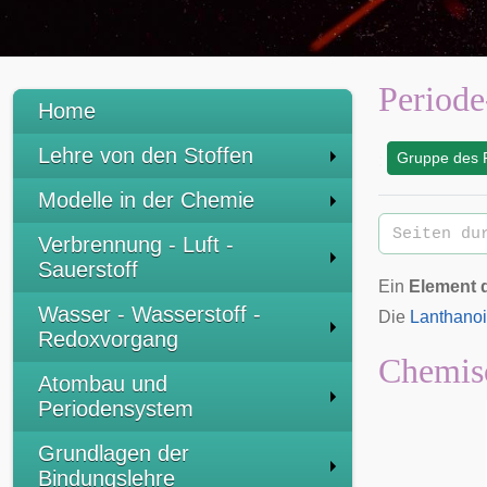
Period
Home
Lehre von den Stoffen
Gruppe des 
:
Modelle in der Chemie
Verbrennung - Luft -
Sauerstoff
Ein
Element d
Wasser - Wasserstoff -
Die
Lanthano
Redoxvorgang
Chemisc
Atombau und
Periodensystem
Grundlagen der
Bindungslehre