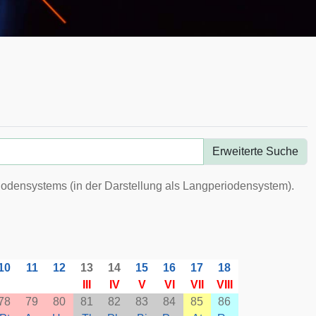
Erweiterte Suche
riodensystems (in der Darstellung als Langperiodensystem).
10
11
12
13
14
15
16
17
18
III
IV
V
VI
VII
VIII
78
79
80
81
82
83
84
85
86