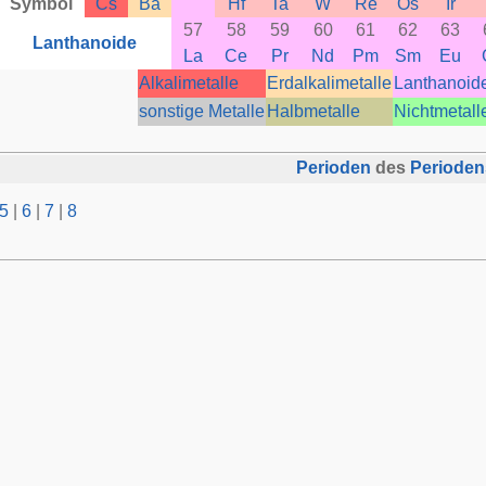
Symbol
Cs
Ba
Hf
Ta
W
Re
Os
Ir
57
58
59
60
61
62
63
Lanthanoide
La
Ce
Pr
Nd
Pm
Sm
Eu
Alkalimetalle
Erdalkalimetalle
Lanthanoid
sonstige Metalle
Halbmetalle
Nichtmetall
Perioden
des
Periode
5
|
6
|
7
|
8