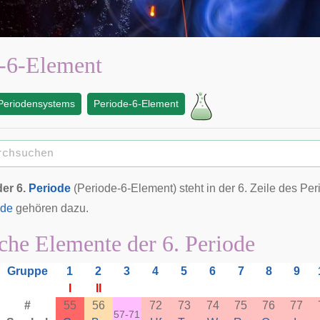
e-6-Element
Periodensystems
Periode-6-Element
er 6.
Periode
(Periode-6-Element) steht in der 6. Zeile des Pe
ide
gehören dazu.
he Elemente der 6. Periode
Gruppe
1
2
3
4
5
6
7
8
9
I
II
#
55
56
72
73
74
75
76
77
57-71