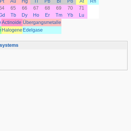
Pt
Au
Hg
Tl
Pb
Bi
Po
At
Rn
64
65
66
67
68
69
70
71
Gd
Tb
Dy
Ho
Er
Tm
Yb
Lu
e
Actinoide
Übergangsmetalle
e
Halogene
Edelgase
nsystems