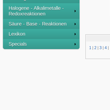
Halogene - Alkalimetalle -
Redoxreaktionen
Säure - Base - Reaktionen
Lexikon
Specials
1
|
2
|
3
|
4
|