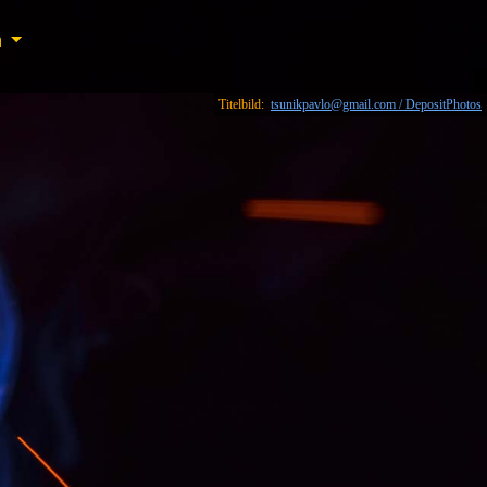
n
n
Titelbild:
tsunikpavlo@gmail.com / DepositPhotos