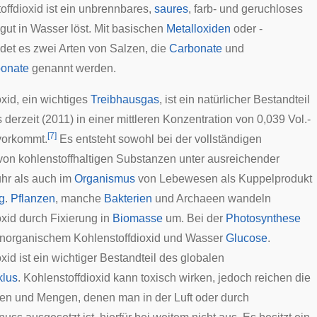
toffdioxid ist ein unbrennbares,
saures
, farb- und geruchloses
gut in Wasser löst. Mit basischen
Metalloxiden
oder -
ldet es zwei Arten von Salzen, die
Carbonate
und
onate
genannt werden.
xid, ein wichtiges
Treibhausgas
, ist ein natürlicher Bestandteil
s derzeit (2011) in einer mittleren Konzentration von 0,039 Vol.-
[
7
]
vorkommt.
Es entsteht sowohl bei der vollständigen
on kohlenstoffhaltigen Substanzen unter ausreichender
uhr als auch im
Organismus
von Lebewesen als Kuppelprodukt
g
.
Pflanzen
, manche
Bakterien
und
Archaeen
wandeln
oxid durch Fixierung in
Biomasse
um. Bei der
Photosynthese
anorganischem Kohlenstoffdioxid und Wasser
Glucose
.
xid ist ein wichtiger Bestandteil des globalen
klus
. Kohlenstoffdioxid kann toxisch wirken, jedoch reichen die
en und Mengen, denen man in der Luft oder durch