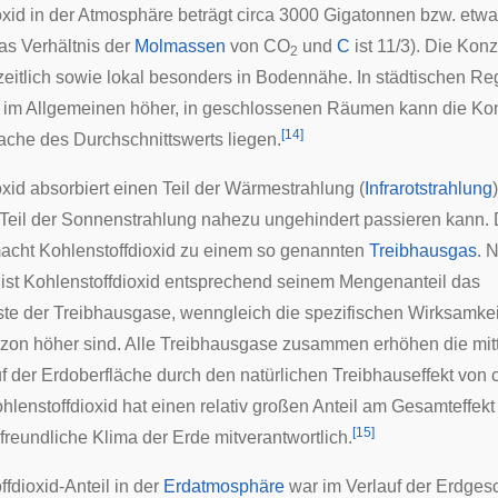
oxid in der Atmosphäre beträgt circa 3000 Gigatonnen bzw. etwa
as Verhältnis der
Molmassen
von CO
und
C
ist 11/3). Die Konz
2
szeitlich sowie lokal besonders in Bodennähe. In städtischen Reg
 im Allgemeinen höher, in geschlossenen Räumen kann die Kon
[
14
]
che des Durchschnittswerts liegen.
xid absorbiert einen Teil der Wärmestrahlung (
Infrarotstrahlung
 Teil der Sonnenstrahlung nahezu ungehindert passieren kann.
acht Kohlenstoffdioxid zu einem so genannten
Treibhausgas
. 
ist Kohlenstoffdioxid entsprechend seinem Mengenanteil das
te der Treibhausgase, wenngleich die spezifischen Wirksamke
on höher sind. Alle Treibhausgase zusammen erhöhen die mitt
f der Erdoberfläche durch den natürlichen Treibhauseffekt von 
hlenstoffdioxid hat einen relativ großen Anteil am Gesamteffekt 
[
15
]
freundliche Klima der Erde mitverantwortlich.
fdioxid-Anteil in der
Erdatmosphäre
war im Verlauf der Erdges