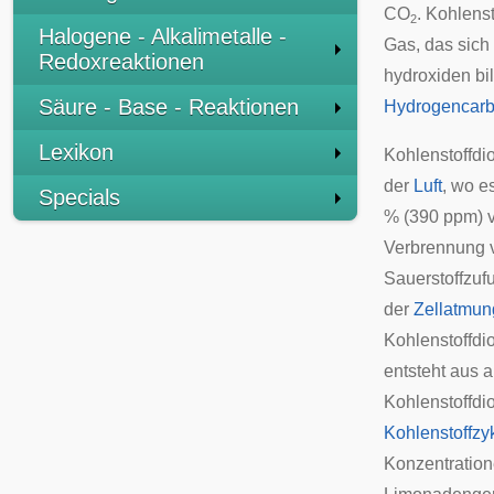
CO
. Kohlens
2
Halogene - Alkalimetalle -
Gas, das sich 
Redoxreaktionen
hydroxiden bi
Säure - Base - Reaktionen
Hydrogencarb
Lexikon
Kohlenstoffdio
der
Luft
, wo e
Specials
% (390 ppm) 
Verbrennung v
Sauerstoffzuf
der
Zellatmun
Kohlenstoffdi
entsteht aus 
Kohlenstoffdio
Kohlenstoffzy
Konzentration