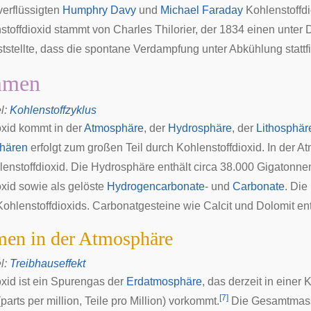
verflüssigten
Humphry Davy
und
Michael Faraday
Kohlenstoffd
stoffdioxid stammt von Charles Thilorier, der 1834 einen unter 
ststellte, dass die spontane Verdampfung unter Abkühlung stattf
mmen
l
:
Kohlenstoffzyklus
oxid kommt in der
Atmosphäre
, der
Hydrosphäre
, der
Lithosphär
hären
erfolgt zum großen Teil durch Kohlenstoffdioxid. In der A
enstoffdioxid. Die Hydrosphäre enthält circa 38.000 Gigatonne
oxid sowie als gelöste
Hydrogencarbonate
- und
Carbonate
. Die
hlenstoffdioxids. Carbonatgesteine wie Calcit und Dolomit en
en in der Atmosphäre
l
:
Treibhauseffekt
xid ist ein
Spurengas
der
Erdatmosphäre
, das derzeit in einer
[
7
]
arts per million, Teile pro Million) vorkommt.
Die Gesamtmas