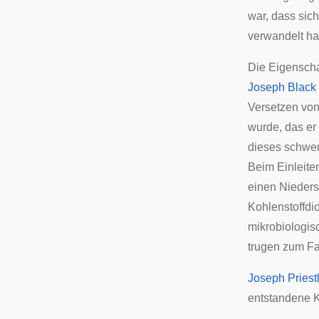
war, dass sic
verwandelt hat
Die Eigenscha
Joseph Black
Versetzen vo
wurde, das er
dieses schwer
Beim Einleite
einen Nieders
Kohlenstoffdi
mikrobiologis
trugen zum Fa
Joseph Priest
entstandene K