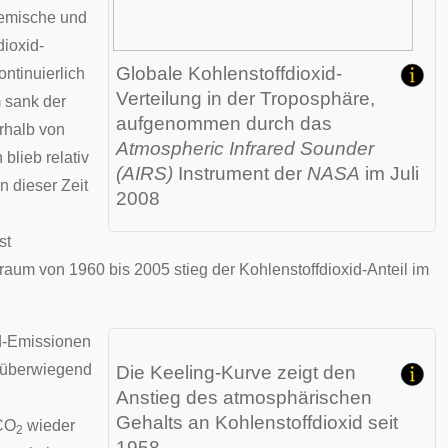
hemische und
dioxid-
Globale Kohlenstoffdioxid-
ntinuierlich
Verteilung in der Troposphäre,
m sank der
aufgenommen durch das
erhalb von
Atmospheric Infrared Sounder
blieb relativ
(AIRS)
Instrument der
NASA
im Juli
n dieser Zeit
2008
st
raum von 1960 bis 2005 stieg der Kohlenstoffdioxid-Anteil im
id-Emissionen
s überwiegend
Die
Keeling-Kurve
zeigt den
Anstieg des atmosphärischen
Gehalts an Kohlenstoffdioxid seit
 CO
wieder
2
1958