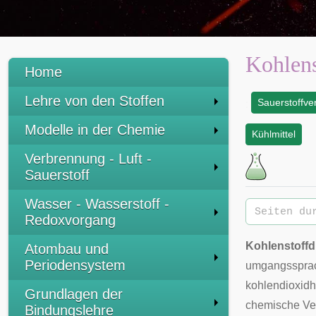
Kohlens
Home
Lehre von den Stoffen
Sauerstoffve
:
Modelle in der Chemie
Kühlmittel
Verbrennung - Luft -
Sauerstoff
Wasser - Wasserstoff -
Redoxvorgang
Kohlenstoffd
Atombau und
Periodensystem
umgangssprac
kohlendioxid
Grundlagen der
chemische Ve
Bindungslehre