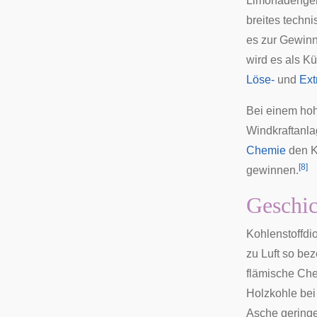
Limonadengenus
breites techn
es zur Gewin
wird es als Kü
Löse-
und
Ext
Bei einem ho
Windkraftanl
Chemie
den Ko
[
8
]
gewinnen.
Geschic
Kohlenstoffdi
zu Luft so be
flämische Ch
Holzkohle bei
Asche geringer