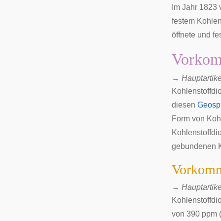
Im Jahr 1823 
festem Kohlen
öffnete und fe
Vorko
→
Hauptartike
Kohlenstoffdi
diesen
Geosp
Form von Kohl
Kohlenstoffdi
gebundenen Ko
Vorkomm
→
Hauptartike
Kohlenstoffdio
von 390 ppm (p