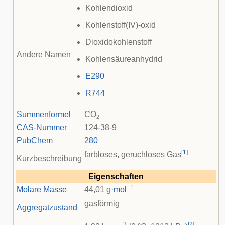
Kohlendioxid
Kohlenstoff(IV)-oxid
Dioxidokohlenstoff
Andere Namen
Kohlensäureanhydrid
E290
R744
Summenformel
CO
2
CAS-Nummer
124-38-9
PubChem
280
[
1
]
farbloses, geruchloses Gas
Kurzbeschreibung
Eigenschaften
−1
Molare Masse
44,01 g·
mol
gasförmig
Aggregatzustand
−3
[
2
]