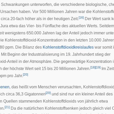
n Schwankungen unterworfen, die verschiedene biologische, c
 Ursachen haben. Vor 500 Millionen Jahren war die Kohlenstoff
[
16
]
circa 20-fach höher als in der heutigen Zeit.
Der Wert sank ko
m
Jura
etwa das Vier- bis Fünffache des aktuellen Werts. Seitde
Seit wenigstens 650.000 Jahren lag der Anteil jedoch immer unt
ie Kohlenstoffdioxid-Konzentration in den letzten 10.000 Jahren 
280 ppm. Die Bilanz des
Kohlenstoffdioxidkreislaufes
war somit i
Mit Beginn der Industrialisierung im 19. Jahrhundert stieg der
oxid-Anteil in der Atmosphäre. Die gegenwärtige Konzentration i
[
18
]
[
19
]
 der höchste Wert seit 15 bis 20 Millionen Jahren.
Im Zeit
[
20
]
ppm pro Jahr.
genen
, das heißt vom Menschen verursachten, Kohlenstoffdiox
[
20
]
lich circa 36,3 Gigatonnen
und sind nur ein kleiner Anteil de
en Quellen stammenden Kohlenstoffdioxids von jährlich etwa
[
21
]
en.
Da die natürlichen
Kohlenstoffsenken
jedoch gleich viel