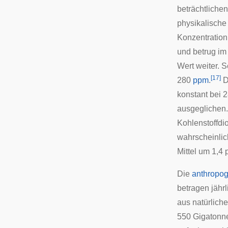
beträchtliche
physikalische
Konzentration 
und betrug i
Wert weiter. 
[
17
]
280
ppm
.
D
konstant bei 
ausgeglichen. 
Kohlenstoffdi
wahrscheinlich
Mittel um 1,4 
Die
anthropo
betragen jähr
aus natürlich
550 Gigatonn