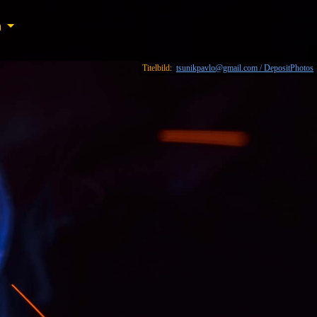
n
n
Titelbild:
tsunikpavlo@gmail.com / DepositPhotos