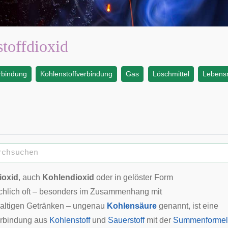
toffdioxid
rbindung
Kohlenstoffverbindung
Gas
Löschmittel
Lebensm
ioxid
, auch
Kohlendioxid
oder in gelöster Form
hlich oft – besonders im Zusammenhang mit
haltigen Getränken – ungenau
Kohlensäure
genannt, ist eine
rbindung aus
Kohlenstoff
und
Sauerstoff
mit der
Summenformel