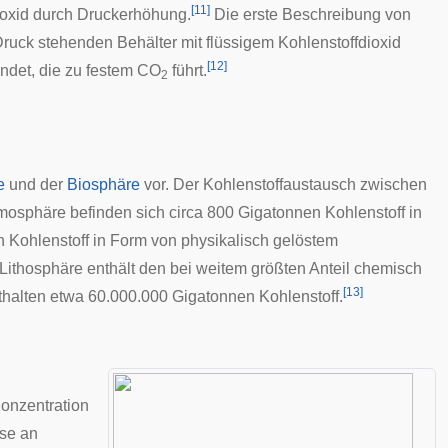
[
11
]
ioxid durch Druckerhöhung.
Die erste Beschreibung von
Druck stehenden Behälter mit flüssigem Kohlenstoffdioxid
[
12
]
indet, die zu festem CO
führt.
2
e
und der
Biosphäre
vor. Der Kohlenstoffaustausch zwischen
tmosphäre befinden sich circa 800 Gigatonnen Kohlenstoff in
n Kohlenstoff in Form von physikalisch gelöstem
 Lithosphäre enthält den bei weitem größten Anteil chemisch
[
13
]
thalten etwa 60.000.000 Gigatonnen Kohlenstoff.
 Konzentration
se an