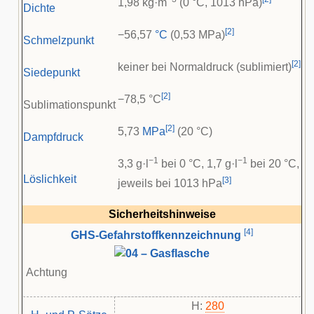
1,98 kg·m
(0 °C, 1013 hPa)
Dichte
[
2
]
−56,57
°C
(0,53 MPa)
Schmelzpunkt
[
2
]
keiner bei Normaldruck (sublimiert)
Siedepunkt
[
2
]
−78,5 °C
Sublimationspunkt
[
2
]
5,73
MPa
(20 °C)
Dampfdruck
−1
−1
3,3 g·l
bei 0 °C, 1,7 g·l
bei 20 °C,
Löslichkeit
[
3
]
jeweils bei 1013 hPa
Sicherheitshinweise
[
4
]
GHS-Gefahrstoffkennzeichnung
Achtung
H:
280