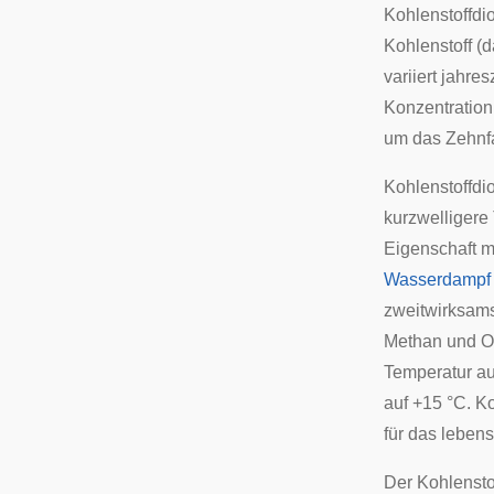
Kohlenstoffdi
Kohlenstoff (d
variiert jahre
Konzentration
um das Zehnfa
Kohlenstoffdio
kurzwelligere
Eigenschaft m
Wasserdampf
zweitwirksams
Methan und Oz
Temperatur au
auf +15 °C. Ko
für das lebens
Der Kohlenstof