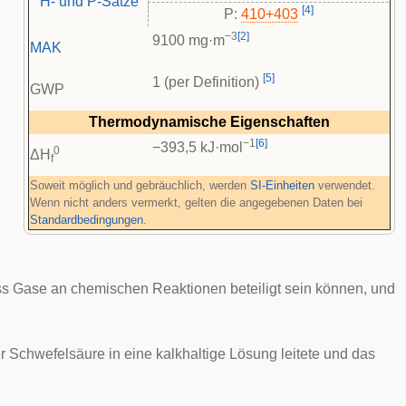
H- und P-Sätze
[
4
]
P:
410+403
−3
[
2
]
9100 mg·m
MAK
[
5
]
1 (per Definition)
GWP
Thermodynamische Eigenschaften
−1
[
6
]
−393,5 kJ·mol
0
ΔH
f
Soweit möglich und gebräuchlich, werden
SI-Einheiten
verwendet.
Wenn nicht anders vermerkt, gelten die angegebenen Daten bei
Standardbedingungen
.
ass Gase an chemischen Reaktionen beteiligt sein können, und
 Schwefelsäure in eine kalkhaltige Lösung leitete und das