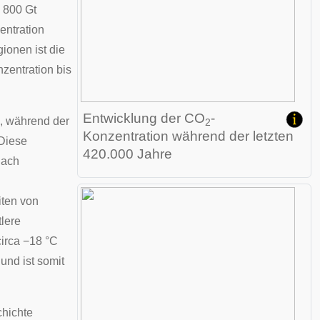
 800 Gt
entration
ionen ist die
zentration bis
Entwicklung der CO
-
), während der
2
Konzentration während der letzten
 Diese
420.000 Jahre
Nach
iten von
lere
circa −18 °C
und ist somit
chichte