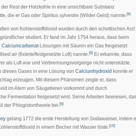
h der Rest der Holzkohle in eine unsichtbare Substanz
[
9
]
te, die er Gas oder Spiritus sylvestre (Wilder Geist) nannte.
ften von Kohlenstoffdioxid wurden durch den schottischen Arzt
gründlicher studiert. Er fand im Jahr 1754 heraus, dass beim
n
Calciumcarbonat
-Lösungen mit Säuren ein Gas freigesetzt
[
9
]
fixed air
(fixierte/festgesetzte Luft) nannte.
Er erkannte, dass
er als Luft war und Verbrennungsvorgänge nicht unterstützte.
n dieses Gases in eine Lösung von
Calciumhydroxid
konnte er
chlag erzeugen. Mit diesem Phänomen zeigte er, dass
oxid im Atem von Säugetieren vorkommt und durch
che Fermentation freigesetzt wird. Seine Arbeiten bewiesen, d
[
9
]
ll der
Phlogistontheorie
bei.
ley
gelang 1772 die erste Herstellung von Sodawasser, indem er
[
10
]
ohlenstoffdioxid in einem Becher mit Wasser löste.