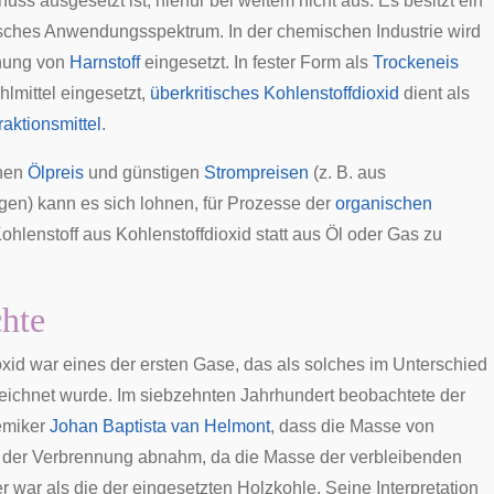
s ausgesetzt ist, hierfür bei weitem nicht aus. Es besitzt ein
isches Anwendungsspektrum. In der chemischen Industrie wird
nung von
Harnstoff
eingesetzt. In fester Form als
Trockeneis
hlmittel eingesetzt,
überkritisches Kohlenstoffdioxid
dient als
raktionsmittel
.
hen
Ölpreis
und günstigen
Strompreisen
(z. B. aus
agen
) kann es sich lohnen, für Prozesse der
organischen
hlenstoff aus Kohlenstoffdioxid statt aus Öl oder Gas zu
hte
oxid war eines der ersten Gase, das als solches im Unterschied
zeichnet wurde. Im siebzehnten Jahrhundert beobachtete der
emiker
Johan Baptista van Helmont
, dass die Masse von
 der Verbrennung abnahm, da die Masse der verbleibenden
 war als die der eingesetzten Holzkohle. Seine Interpretation