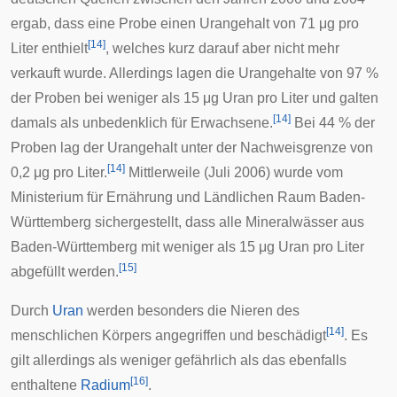
ergab, dass eine Probe einen Urangehalt von 71 μg pro
[
14
]
Liter enthielt
, welches kurz darauf aber nicht mehr
verkauft wurde. Allerdings lagen die Urangehalte von 97 %
der Proben bei weniger als 15 μg Uran pro Liter und galten
[
14
]
damals als unbedenklich für Erwachsene.
Bei 44 % der
Proben lag der Urangehalt unter der Nachweisgrenze von
[
14
]
0,2 μg pro Liter.
Mittlerweile (Juli 2006) wurde vom
Ministerium für Ernährung und Ländlichen Raum Baden-
Württemberg
sichergestellt, dass alle Mineralwässer aus
Baden-Württemberg mit weniger als 15 μg Uran pro Liter
[
15
]
abgefüllt werden.
Durch
Uran
werden besonders die
Nieren
des
[
14
]
menschlichen Körpers angegriffen und beschädigt
. Es
gilt allerdings als weniger gefährlich als das ebenfalls
[
16
]
enthaltene
Radium
.