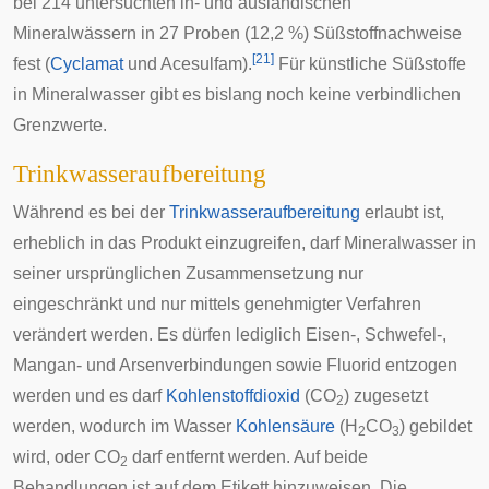
bei 214 untersuchten in- und ausländischen
Mineralwässern in 27 Proben (12,2 %) Süßstoffnachweise
[
21
]
fest (
Cyclamat
und Acesulfam).
Für künstliche Süßstoffe
in Mineralwasser gibt es bislang noch keine verbindlichen
Grenzwerte.
Trinkwasseraufbereitung
Während es bei der
Trinkwasseraufbereitung
erlaubt ist,
erheblich in das Produkt einzugreifen, darf Mineralwasser in
seiner ursprünglichen Zusammensetzung nur
eingeschränkt und nur mittels genehmigter Verfahren
verändert werden. Es dürfen lediglich Eisen-, Schwefel-,
Mangan- und Arsenverbindungen sowie Fluorid entzogen
werden und es darf
Kohlenstoffdioxid
(CO
) zugesetzt
2
werden, wodurch im Wasser
Kohlensäure
(H
CO
) gebildet
2
3
wird, oder CO
darf entfernt werden. Auf beide
2
Behandlungen ist auf dem Etikett hinzuweisen. Die