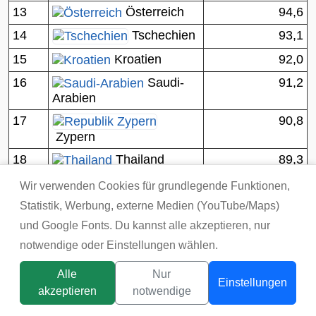
13
Österreich
94,6
14
93,1
Tschechien
15
Kroatien
92,0
16
Saudi-
91,2
Arabien
17
90,8
Zypern
18
Thailand
89,3
19
87,8
Israel
Wir verwenden Cookies für grundlegende Funktionen,
20
Statistik, Werbung, externe Medien (YouTube/Maps)
Portugal
84,8
und Google Fonts. Du kannst alle akzeptieren, nur
notwendige oder Einstellungen wählen.
Pro-Kopf-Verbrauch in Deutschland,
Österreich und der Schweiz
Alle
Nur
Einstellungen
akzeptieren
notwendige
Pro-Kopf-Verbrauch von Mineral- und Heilwasser in Liter
Titelbild:
tsunikpavlo@gmail.com / DepositPhotos
nach Angaben des Verbandes Deutscher Mineralbrunnen,