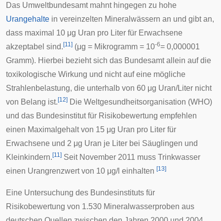
Das
Umweltbundesamt
mahnt hingegen zu hohe
Urangehalte
in vereinzelten Mineralwässern an und gibt an,
dass maximal 10 μg Uran pro Liter für Erwachsene
[
11
]
-6
akzeptabel sind.
(μg = Mikrogramm = 10
= 0,000001
Gramm). Hierbei bezieht sich das Bundesamt allein auf die
toxikologische Wirkung und nicht auf eine mögliche
Strahlenbelastung, die unterhalb von 60 μg Uran/Liter nicht
[
12
]
von Belang ist.
Die
Weltgesundheitsorganisation
(WHO)
und das
Bundesinstitut für Risikobewertung
empfehlen
einen Maximalgehalt von 15 μg Uran pro Liter für
Erwachsene und 2 μg Uran je Liter bei Säuglingen und
[
11
]
Kleinkindern.
Seit November 2011 muss Trinkwasser
[
13
]
einen Urangrenzwert von 10 μg/l einhalten
Eine Untersuchung des Bundesinstituts für
Risikobewertung von 1.530 Mineralwasserproben aus
deutschen Quellen zwischen den Jahren 2000 und 2004