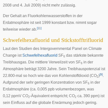
2008 und 4. Juli 2009) nicht mehr zulässig.
Der Gehalt an Fluorkohlenwasserstoffen in der
Erdatmosphäre ist seit 1999 konstant bzw. nimmt sogar
[
11
]
teilweise wieder ab.
Schwefelhexafluorid und Stickstofftrifluorid
Laut den Studien des
Intergovernmental Panel on Climate
Change
ist
Schwefelhexafluorid
SF
das stärkste bekannte
6
Treibhausgas. Die mittlere Verweilzeit von SF
in der
6
Atmosphäre beträgt 3200 Jahre. Sein Treibhauspotenzial ist
[
9
]
22.800-mal so hoch wie das von Kohlenstoffdioxid (CO
)
.
2
Aufgrund der sehr geringen Konzentration von SF
in der
6
Erdatmosphäre (ca. 0,005 ppb volumenbezogen, was
0,12 ppmV CO
-Äquivalent entspricht; CO
ca. 390 ppm) ist
2
2
sein Einfluss auf die globale Erwärmung jedoch gering.