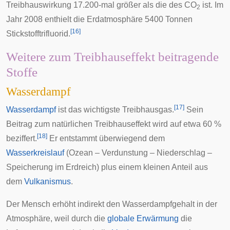
Treibhauswirkung 17.200-mal größer als die des CO
ist. Im
2
Jahr 2008 enthielt die Erdatmosphäre 5400 Tonnen
[
16
]
Stickstofftrifluorid.
Weitere zum Treibhauseffekt beitragende
Stoffe
Wasserdampf
[
17
]
Wasserdampf
ist das wichtigste Treibhausgas.
Sein
Beitrag zum natürlichen Treibhauseffekt wird auf etwa 60 %
[
18
]
beziffert.
Er entstammt überwiegend dem
Wasserkreislauf
(Ozean – Verdunstung – Niederschlag –
Speicherung im Erdreich) plus einem kleinen Anteil aus
dem
Vulkanismus
.
Der Mensch erhöht indirekt den Wasserdampfgehalt in der
Atmosphäre, weil durch die
globale Erwärmung
die