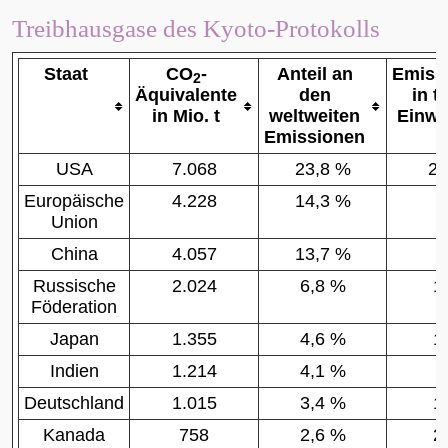
Treibhausgase des Kyoto-Protokolls
Staat
CO
-
Anteil an
Emiss
2
Äquivalente
den
in t
in Mio. t
weltweiten
Einwo
Emissionen
USA
7.068
23,8 %
23
Europäische
4.228
14,3 %
Union
China
4.057
13,7 %
3
Russische
2.024
6,8 %
1
Föderation
Japan
1.355
4,6 %
1
Indien
1.214
4,1 %
1
Deutschland
1.015
3,4 %
1
Kanada
758
2,6 %
2