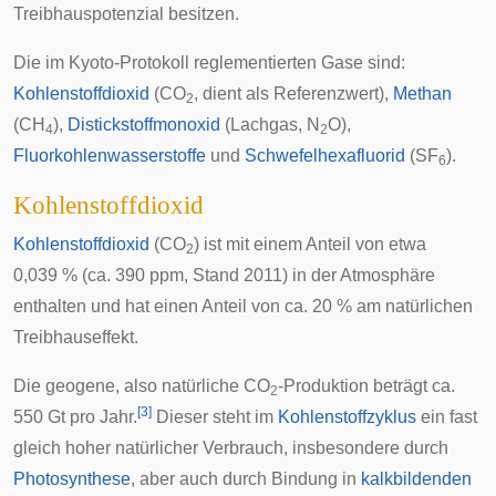
Treibhauspotenzial
besitzen.
Die im
Kyoto-Protokoll
reglementierten Gase sind:
Kohlenstoffdioxid
(CO
, dient als Referenzwert),
Methan
2
(CH
),
Distickstoffmonoxid
(Lachgas, N
O),
4
2
Fluorkohlenwasserstoffe
und
Schwefelhexafluorid
(SF
).
6
Kohlenstoffdioxid
Kohlenstoffdioxid
(CO
) ist mit einem Anteil von etwa
2
0,039 % (ca. 390 ppm, Stand 2011) in der Atmosphäre
enthalten und hat einen Anteil von ca. 20 % am natürlichen
Treibhauseffekt.
Die geogene, also natürliche CO
-Produktion beträgt ca.
2
[
3
]
550 Gt pro Jahr.
Dieser steht im
Kohlenstoffzyklus
ein fast
gleich hoher natürlicher Verbrauch, insbesondere durch
Photosynthese
, aber auch durch Bindung in
kalkbildenden