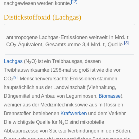
[
12
]
nachgewiesen werden konnte.
Distickstoffoxid (Lachgas)
anthropogene Lachgas-Emissionen weltweit in Mrd. t
[
8
]
CO
-Äquivalent, Gesamtsumme 3,4 Mrd. t, Quelle
2
Lachgas
(N
O) ist ein Treibhausgas, dessen
2
Treibhauswirksamkeit 298-mal so groß ist wie die von
[
9
]
CO
. Menschenverursachte Emissionen stammen
2
hauptsächlich aus der Landwirtschaft (Viehhaltung,
Düngemittel und Anbau von
Leguminosen
,
Biomasse
),
weniger aus der Medizintechnik sowie aus mit fossilen
Brennstoffen betriebenen
Kraftwerken
und dem Verkehr.
Die wichtigste Quelle für N
O sind mikrobielle
2
Abbauprozesse von Stickstoffverbindungen in den Böden.