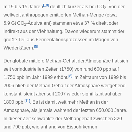
[
10
]
mit 9 bis 15 Jahren
deutlich kürzer als bei CO
. Von der
2
weltweit anthropogen emittierten Methan-Menge (etwa
5,9 Gt CO
-Äquivalent) stammen etwa 37 % direkt oder
2
indirekt aus der Viehhaltung. Davon wiederum stammt der
größte Teil aus Fermentationsprozessen im Magen von
[
8
]
Wiederkäuern
.
Der globale mittlere Methan-Gehalt der Atmosphäre hat sich
seit vorindustriellen Zeiten (1750) von rund 600
ppb
auf
[
8
]
1.750 ppb im Jahr 1999 erhöht.
Im Zeitraum von 1999 bis
2006 blieb der Methan-Gehalt der Atmosphäre weitgehend
konstant, steigt aber seit 2007 wieder signifikant auf über
[
11
]
1800 ppb.
. Es ist damit weit mehr Methan in der
Atmosphäre, als jemals während der letzten 650.000 Jahre.
In dieser Zeit schwankte der Methangehalt zwischen 320
und 790 ppb, wie anhand von Eisbohrkernen