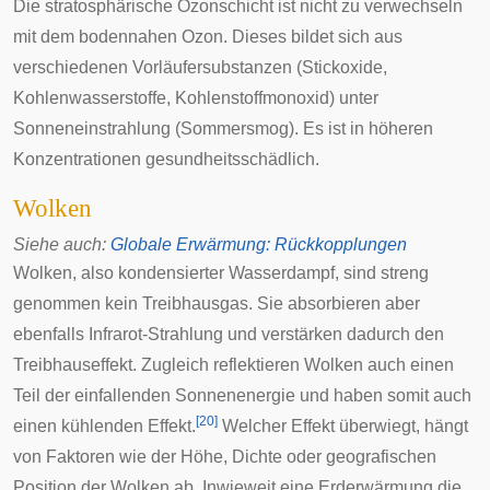
Die stratosphärische Ozonschicht ist nicht zu verwechseln
mit dem bodennahen Ozon. Dieses bildet sich aus
verschiedenen Vorläufersubstanzen (Stickoxide,
Kohlenwasserstoffe, Kohlenstoffmonoxid) unter
Sonneneinstrahlung (Sommersmog). Es ist in höheren
Konzentrationen gesundheitsschädlich.
Wolken
Siehe auch
:
Globale Erwärmung: Rückkopplungen
Wolken
, also kondensierter Wasserdampf, sind streng
genommen kein Treibhausgas. Sie absorbieren aber
ebenfalls Infrarot-Strahlung und verstärken dadurch den
Treibhauseffekt. Zugleich reflektieren Wolken auch einen
Teil der einfallenden Sonnenenergie und haben somit auch
[
20
]
einen kühlenden Effekt.
Welcher Effekt überwiegt, hängt
von Faktoren wie der Höhe, Dichte oder geografischen
Position der Wolken ab. Inwieweit eine Erderwärmung die