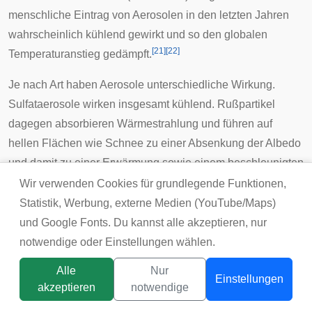
menschliche Eintrag von Aerosolen in den letzten Jahren
wahrscheinlich kühlend gewirkt und so den globalen
[
21
]
[
22
]
Temperaturanstieg gedämpft.
Je nach Art haben Aerosole unterschiedliche Wirkung.
Sulfataerosole wirken insgesamt kühlend. Rußpartikel
dagegen absorbieren Wärmestrahlung und führen auf
hellen Flächen wie Schnee zu einer Absenkung der
Albedo
und damit zu einer Erwärmung sowie einem beschleunigten
[
23
]
Abschmelzen polarer Eisflächen.
Neuere
Wir verwenden Cookies für grundlegende Funktionen,
Untersuchungen deuten darauf hin, dass mehr Ruß emittiert
Statistik, Werbung, externe Medien (YouTube/Maps)
wird und Rußpartikel eine deutlich größere erwärmende
und Google Fonts. Du kannst alle akzeptieren, nur
[
24
]
Wirkung haben als bislang angenommen.
Die
notwendige oder Einstellungen wählen.
Verringerung des Rußeintrags ist eine wichtige und
Alle
Nur
Einstellungen
effektive
Klimaschutzmaßnahme
, die Erderwärmung
akzeptieren
notwendige
kurzfristig zu verzögern (atmosphärische
Titelbild:
tsunikpavlo@gmail.com / DepositPhotos