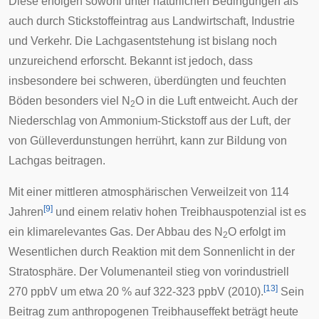
Diese erfolgen sowohl unter natürlichen Bedingungen als
auch durch Stickstoffeintrag aus Landwirtschaft, Industrie
und Verkehr. Die Lachgasentstehung ist bislang noch
unzureichend erforscht. Bekannt ist jedoch, dass
insbesondere bei schweren, überdüngten und feuchten
Böden besonders viel N
O in die Luft entweicht. Auch der
2
Niederschlag von Ammonium-Stickstoff aus der Luft, der
von Gülleverdunstungen herrührt, kann zur Bildung von
Lachgas beitragen.
Mit einer mittleren atmosphärischen Verweilzeit von 114
[
9
]
Jahren
und einem relativ hohen Treibhauspotenzial ist es
ein klimarelevantes Gas. Der Abbau des N
O erfolgt im
2
Wesentlichen durch Reaktion mit dem Sonnenlicht in der
Stratosphäre. Der Volumenanteil stieg von vorindustriell
[
13
]
270 ppbV um etwa 20 % auf 322-323 ppbV (2010).
Sein
Beitrag zum anthropogenen Treibhauseffekt beträgt heute