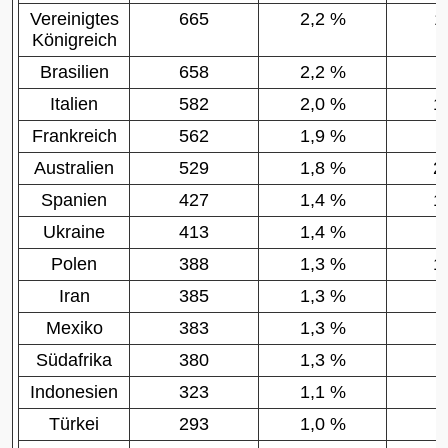
Vereinigtes
665
2,2 %
1
Königreich
Brasilien
658
2,2 %
3
Italien
582
2,0 %
1
Frankreich
562
1,9 %
9
Australien
529
1,8 %
2
Spanien
427
1,4 %
1
Ukraine
413
1,4 %
8
Polen
388
1,3 %
1
Iran
385
1,3 %
5
Mexiko
383
1,3 %
3
Südafrika
380
1,3 %
8
Indonesien
323
1,1 %
1
Türkei
293
1,0 %
4