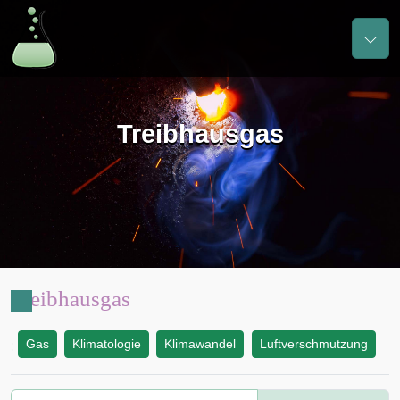
Treibhausgas
Treibhausgas
Gas
Klimatologie
Klimawandel
Luftverschmutzung
: