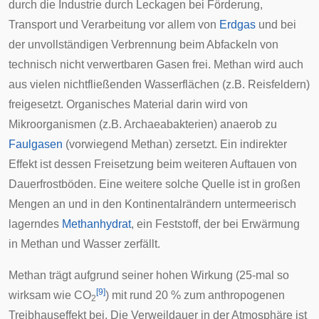
durch die Industrie durch Leckagen bei Förderung,
Transport und Verarbeitung vor allem von
Erdgas
und bei
der unvollständigen Verbrennung beim
Abfackeln
von
technisch nicht verwertbaren Gasen frei. Methan wird auch
aus vielen nichtfließenden Wasserflächen (z.B.
Reisfeldern
)
freigesetzt. Organisches Material darin wird von
Mikroorganismen (z.B.
Archaeabakterien
) anaerob zu
Faulgasen
(vorwiegend Methan) zersetzt. Ein indirekter
Effekt ist dessen Freisetzung beim weiteren Auftauen von
Dauerfrostböden
. Eine weitere solche Quelle ist in großen
Mengen an und in den Kontinentalrändern untermeerisch
lagerndes
Methanhydrat
, ein Feststoff, der bei Erwärmung
in Methan und Wasser zerfällt.
Methan trägt aufgrund seiner hohen Wirkung (25-mal so
[
9
]
wirksam wie CO
) mit rund 20 % zum anthropogenen
2
Treibhauseffekt bei. Die Verweildauer in der Atmosphäre ist