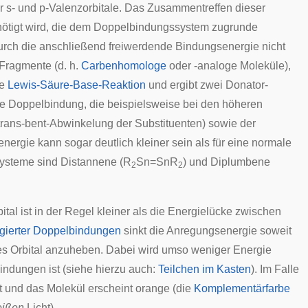
r s- und p-Valenzorbitale. Das Zusammentreffen dieser
enötigt wird, die dem Doppelbindungssystem zugrunde
urch die anschließend freiwerdende Bindungsenergie nicht
Fragmente (d. h.
Carbenhomologe
oder -analoge Moleküle),
te
Lewis-Säure-Base-Reaktion
und ergibt zwei Donator-
che Doppelbindung, die beispielsweise bei den höheren
(trans-bent-Abwinkelung der Substituenten) sowie der
nergie kann sogar deutlich kleiner sein als für eine normale
systeme sind
Distannene
(R
Sn=SnR
) und
Diplumbene
2
2
l ist in der Regel kleiner als die Energielücke zwischen
gierter Doppelbindungen
sinkt die Anregungsenergie soweit
eres Orbital anzuheben. Dabei wird umso weniger Energie
bindungen ist (siehe hierzu auch:
Teilchen im Kasten
). Im Falle
t und das Molekül erscheint orange (die
Komplementärfarbe
ißen
Licht).