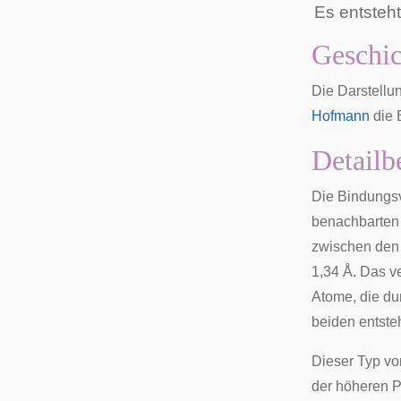
Es entsteh
Geschic
Die Darstellu
Hofmann
die
Detailb
Die Bindungsv
benachbarten 
zwischen den
1,34 Å. Das v
Atome, die du
beiden entsteh
Dieser Typ vo
der höheren P