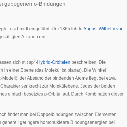
zwei gebogenen σ-Bindungen
eph Loschmidt
eingeführt. Um 1865 führte
August Wilhelm von
esättigten Alkanen ein.
2
assen sich mit sp
-
Hybrid-Orbitalen
beschreiben. Die
ch in einer Ebene (das Molekül ist planar). Die Winkel
R
-Modell), der Abstand der bindenden Atome liegt bei etwa
 p-Charakter senkrecht zur Molekülebene. Jedes der beiden
ches einfach besetztes
p-Orbital
auf. Durch Kombination dieser
, doch findet man bei Doppelbindungen zwischen Elementen
s generell geringere
homonukleare
Bindungsenergien bei