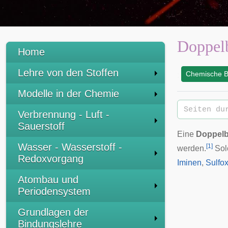
Doppel
Home
Lehre von den Stoffen
Chemische B
:
Modelle in der Chemie
Verbrennung - Luft -
Sauerstoff
Eine
Doppel
Wasser - Wasserstoff -
[
1
]
werden.
Sol
Redoxvorgang
Iminen
,
Sulfo
Atombau und
Periodensystem
Grundlagen der
Bindungslehre