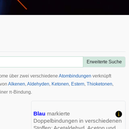
Erweiterte Suche
Atome über zwei verschiedene
Atombindungen
verknüpft
von
Alkenen
,
Aldehyden
,
Ketonen
,
Estern
,
Thioketonen
,
iner π-Bindung.
Blau
markierte
Doppelbindungen in verschiedenen
Stoffen: Acetaldehyd, Aceton und