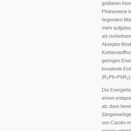
größeren Atom
Phänomene bri
liegenden Mol
mehr aufgebra
als isolierba
Akzeptor-Bin
Kohlenstoffho
geringen Ener
kovalente Ein
(R
Pb=PbR
)
2
2
Die Energielü
einem entspre
ab, dass bere
(längerwellige
von
Carotin
mi
orange
entste