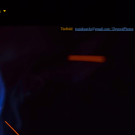
n
n
Titelbild:
tsunikpavlo@gmail.com / DepositPhotos