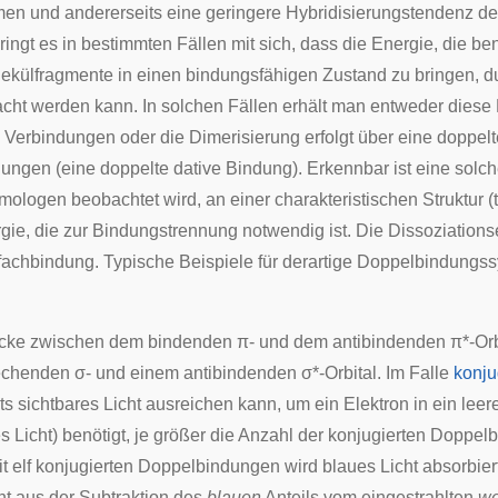
en und andererseits eine geringere Hybridisierungstendenz de
ngt es in bestimmten Fällen mit sich, dass die Energie, die b
ekülfragmente in einen bindungsfähigen Zustand zu bringen, d
cht werden kann. In solchen Fällen erhält man entweder diese 
re Verbindungen oder die Dimerisierung erfolgt über eine doppel
dungen (eine
doppelte dative Bindung
). Erkennbar ist eine sol
mologen beobachtet wird, an einer charakteristischen Struktur 
gie, die zur Bindungstrennung notwendig ist. Die Dissoziationse
fachbindung. Typische Beispiele für derartige Doppelbindungs
.
cke zwischen dem bindenden π- und dem antibindenden π*-Orbita
chenden σ- und einem antibindenden σ*-Orbital. Im Falle
konju
its sichtbares Licht ausreichen kann, um ein Elektron in ein le
s Licht) benötigt, je größer die Anzahl der konjugierten Doppel
t elf konjugierten Doppelbindungen wird blaues Licht absorbier
ht aus der Subtraktion des
blauen
Anteils vom eingestrahlten
we