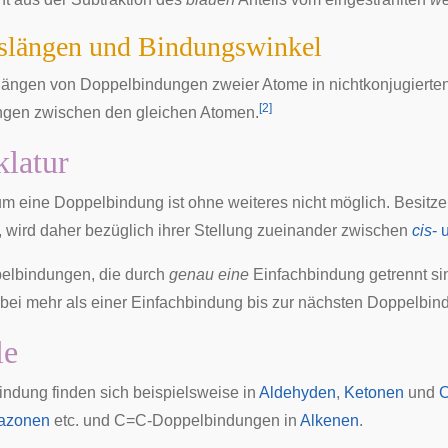
slängen und Bindungswinkel
ängen von Doppelbindungen zweier Atome in nichtkonjugierten
[
2
]
ngen zwischen den gleichen Atomen.
latur
um eine Doppelbindung ist ohne weiteres nicht möglich. Besitz
, wird daher bezüglich ihrer Stellung zueinander zwischen
cis
- 
elbindungen, die durch
genau eine
Einfachbindung
getrennt si
bei mehr als einer Einfachbindung bis zur nächsten Doppelbin
le
dung finden sich beispielsweise in
Aldehyden
,
Ketonen
und
C
azonen
etc. und C=C-Doppelbindungen in
Alkenen
.