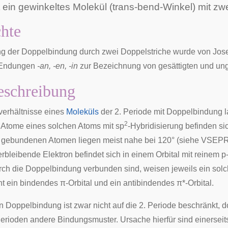
t ein gewinkeltes Molekül (trans-bend-Winkel) mit 
hte
ng der Doppelbindung durch zwei Doppelstriche wurde von
Jos
 Endungen
-an, -en,
-in
zur Bezeichnung von gesättigten und ung
eschreibung
erhältnisse eines
Moleküls
der 2. Periode mit Doppelbindung l
2
Atome eines solchen Atoms mit sp
-Hybridisierung befinden si
 gebundenen Atomen liegen meist nahe bei 120° (siehe
VSEP
erbleibende Elektron befindet sich in einem Orbital mit reinem
rch die Doppelbindung verbunden sind, weisen jeweils ein sol
t ein bindendes π-Orbital und ein antibindendes π*-Orbital.
n Doppelbindung ist zwar nicht auf die 2. Periode beschränkt
erioden andere Bindungsmuster. Ursache hierfür sind einerseit