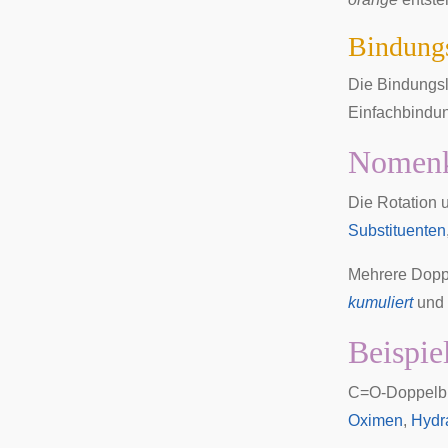
Bindung
Die Bindungsl
Einfachbindu
Nomenk
Die Rotation 
Substituenten
Mehrere Dopp
kumuliert
und 
Beispie
C=O-Doppelbin
Oximen
,
Hydr