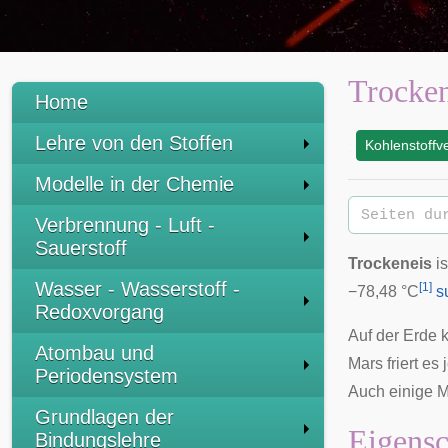
Trocken
Home
Lehre von den Stoffen
Kohlenstoffv
:
Modelle in der Chemie
Verbrennung - Luft -
Sauerstoff
Trockeneis
is
Wasser - Wasserstoff -
[
1
]
−78,48 °C
s
Redoxvorgang
Auf der Erde k
Atombau und
Mars
friert es
Periodensystem
Auch einige
M
Grundlagen der
Eigensc
Bindungslehre