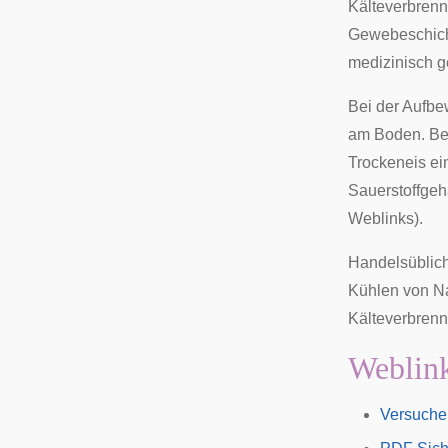
Kälteverbren
Gewebeschicht
medizinisch g
Bei der Aufbe
am Boden. Bei
Trockeneis ei
Sauerstoffgeh
Weblinks).
Handelsüblich
Kühlen von Na
Kälteverbrenn
Weblin
Versuche