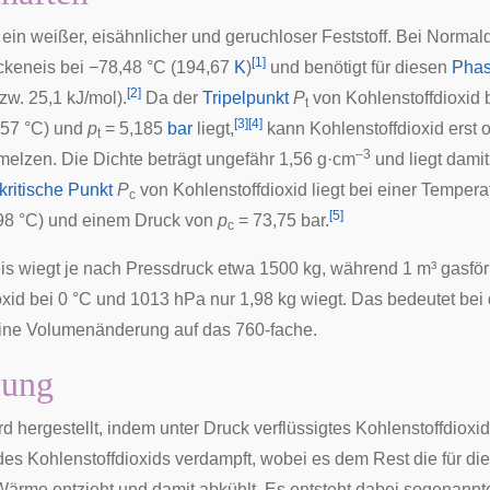
 ein weißer, eisähnlicher und geruchloser Feststoff. Bei
Normald
[
1
]
ockeneis bei −78,48
°C
(194,67
K
)
und benötigt für diesen
Pha
[
2
]
zw. 25,1 kJ/mol).
Da der
Tripelpunkt
P
von Kohlenstoffdioxid 
t
[
3
]
[
4
]
,57 °C) und
p
= 5,185
bar
liegt,
kann Kohlenstoffdioxid erst 
t
–3
melzen. Die Dichte beträgt ungefähr 1,56 g·cm
und liegt damit
kritische Punkt
P
von Kohlenstoffdioxid liegt bei einer Temper
c
[
5
]
98 °C) und einem Druck von
p
= 73,75 bar.
c
is wiegt je nach Pressdruck etwa 1500 kg, während 1 m³ gasfö
oxid bei 0 °C und 1013 hPa nur 1,98 kg wiegt. Das bedeutet bei 
ine Volumenänderung auf das 760-fache.
lung
d hergestellt, indem unter Druck verflüssigtes Kohlenstoffdioxi
l des Kohlenstoffdioxids verdampft, wobei es dem Rest die für d
 Wärme entzieht und damit abkühlt. Es entsteht dabei sogenannt