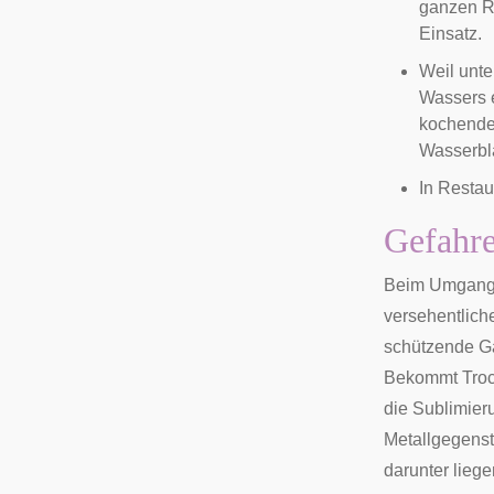
ganzen Ra
Einsatz.
Weil unte
Wassers e
kochende
Wasserbl
In
Restau
Gefahr
Beim Umgang m
versehentlich
schützende Ga
Bekommt Trock
die Sublimieru
Metallgegenst
darunter lieg