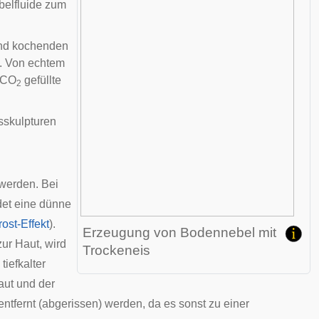
elfluide
zum
lnd kochenden
t. Von echtem
 CO
gefüllte
2
sskulpturen
werden. Bei
det eine dünne
rost-Effekt
).
Erzeugung von Bodennebel mit
ur Haut, wird
Trockeneis
iefkalter
aut und der
tfernt (abgerissen) werden, da es sonst zu einer