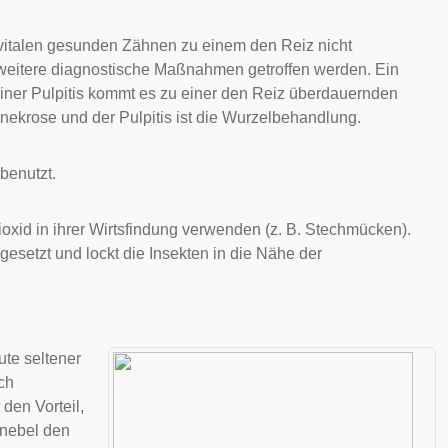
vitalen
gesunden Zähnen zu einem den Reiz nicht
itere diagnostische Maßnahmen getroffen werden. Ein
einer
Pulpitis
kommt es zu einer den Reiz überdauernden
krose und der Pulpitis ist die
Wurzelbehandlung
.
benutzt.
ioxid in ihrer Wirtsfindung verwenden (z. B.
Stechmücken
).
igesetzt und lockt die Insekten in die Nähe der
te seltener
ch
den Vorteil,
dnebel den