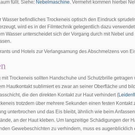
um füllt. Siehe:
Nebelmaschine
. Vermehrt kommen hierbei
Neb
r Wasser befindliches Trockeneis optisch den Eindruck sprude
rzeugt, wird es in der Filmtechnik gelegentlich dazu verwende
m Wasser unterscheidet sich der Vorgang durch mit Nebel und
asen.
rants
und
Hotels
zur Verlangsamung des Abschmelzens von
Ei
en
it Trockeneis sollten Handschuhe und Schutzbrille getragen 
em Hautkontakt sublimiert es zwar an seiner Oberfläche und bil
sschicht, die den direkten Kontakt zur Haut verhindert (
Leidenf
eneis trotzdem über mehrere Sekunden einen festen Kontakt z
ng unterbrochen und das Eis bleibt, ähnlich wie beim Anfassen t
ände, an der Haut kleben. Um langzeitige Schädigungen der H
enden Gewebeschichten zu verhindern, muss es augenblicklich en