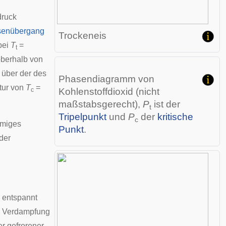
ruck
senübergang
Trockeneis
bei
T
=
t
oberhalb von
 über der des
Phasendiagramm von
atur von
T
=
c
Kohlenstoffdioxid (nicht
maßstabsgerecht),
P
ist der
t
Tripelpunkt
und
P
der
kritische
c
rmiges
Punkt
.
der
d entspannt
ie Verdampfung
er gefrorener