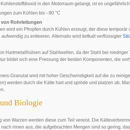
Kohlenstoffdioxid in den Motorraum gelangt, ist es ungefährlich
hungen zum Kühlen bis –90 °C
 von Rohrleitungen
gen wird ein Pfropfen durch Kühlen erzeugt, der diese temporär
aufwendig zu entleeren. Alternativ wird tiefkalt verflüssigter
Sti
n Hartmetallhülsen auf Stahlwellen, da der Stahl bei niedriger 
r bildet sich eine Pressung der beiden Komponenten, die vorher
neis-
Granulat
wird mit hoher Geschwindigkeit auf die zu reinig
n) werden durch die Kälte hart und spröde und platzen ab. Man
en
.
und Biologie
ng von
Warzen
werden diese zum Teil vereist. Die
Kälteverbren
l nach innen aus, die aufgebrachten Mengen sind so gering, das