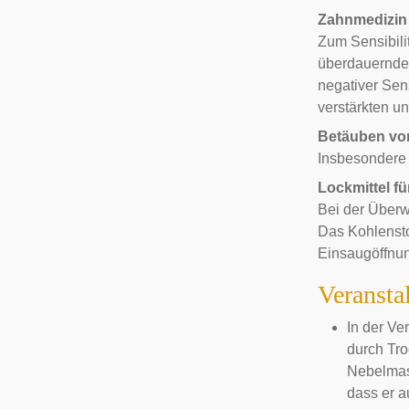
Zahnmedizin
Zum Sensibili
überdauernde
negativer Sens
verstärkten u
Betäuben vo
Insbesondere
Lockmittel f
Bei der Über
Das Kohlenstof
Einsaugöffnun
Veransta
In der Ve
durch Tro
Nebelmasc
dass er a