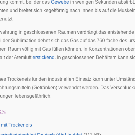
nung
kommt, bei der das
Gewebe
in wenigen Sekunden
abstirbt
en und breitet sich kegelförmig nach innen bis auf die
Muskel
enutzt.
wahrung in geschlossenen Räumen verdrängt das entstehende Ko
 der Sublimation dehnt sich das Gas auf das 760-fache des 
nen Raum völlig mit Gas füllen können. In Konzentrationen obe
alt der Atemluft
erstickend
. In geschlossenen Behältern kann si
es Trockeneis für den industriellen Einsatz kann unter Umstän
hrungsmitteln (Getränken) verwendet werden. Das Verschlucke
ungen lebensgefährlich.
ks
 mit Trockeneis