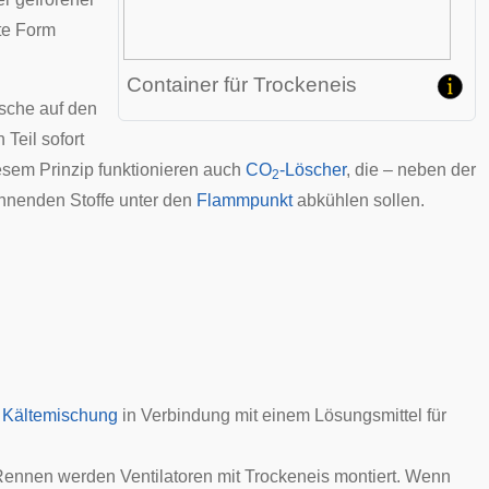
te Form
Container
für Trockeneis
sche auf den
Teil sofort
esem Prinzip funktionieren auch
CO
-Löscher
, die – neben der
2
nnenden Stoffe unter den
Flammpunkt
abkühlen sollen.
s
Kältemischung
in Verbindung mit einem Lösungsmittel für
m Rennen werden
Ventilatoren
mit Trockeneis montiert. Wenn