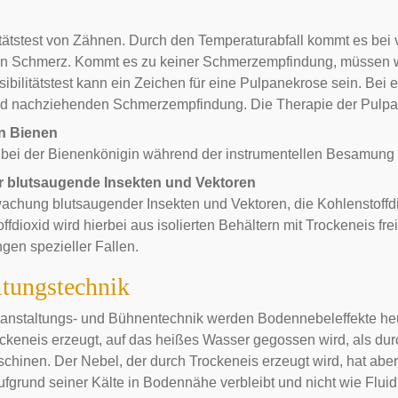
tätstest von Zähnen. Durch den Temperaturabfall kommt es bei
n Schmerz. Kommt es zu keiner Schmerzempfindung, müssen we
ibilitätstest kann ein Zeichen für eine Pulpanekrose sein. Bei 
nd nachziehenden Schmerzempfindung. Die Therapie der Pulpane
n Bienen
 bei der
Bienenkönigin
während der instrumentellen
Besamung
ür blutsaugende Insekten und Vektoren
wachung blutsaugender
Insekten
und
Vektoren
, die Kohlenstoffd
fdioxid wird hierbei aus isolierten Behältern mit Trockeneis fre
gen spezieller Fallen.
ltungstechnik
ranstaltungs- und
Bühnentechnik
werden Bodennebeleffekte heu
ckeneis erzeugt, auf das heißes Wasser gegossen wird, als dur
hinen. Der Nebel, der durch Trockeneis erzeugt wird, hat aber 
ufgrund seiner Kälte in Bodennähe verbleibt und nicht wie Flui