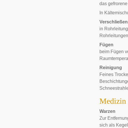
das gefrorene 
In Kältemisc
Verschließen
in Rohrleitun
Rohrleitungen 
Fügen
beim
Fügen
vo
Raumtemperatu
Reinigung
Feines Trocke
Beschichtunge
Schneestrahl
Medizin 
Warzen
Zur Entfernu
sich als Kege