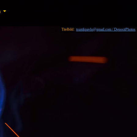
n
n
Titelbild:
tsunikpavlo@gmail.com / DepositPhotos