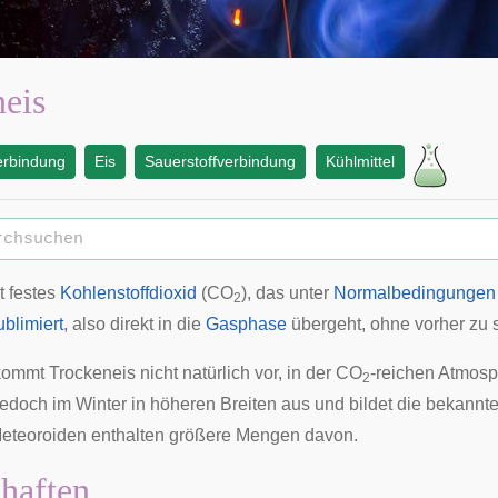
eis
erbindung
Eis
Sauerstoffverbindung
Kühlmittel
t festes
Kohlenstoffdioxid
(CO
), das unter
Normalbedingungen
2
ublimiert
, also direkt in die
Gasphase
übergeht, ohne vorher zu 
ommt Trockeneis nicht natürlich vor, in der CO
-reichen Atmos
2
 jedoch im Winter in höheren Breiten aus und bildet die bekann
eteoroiden
enthalten größere Mengen davon.
haften