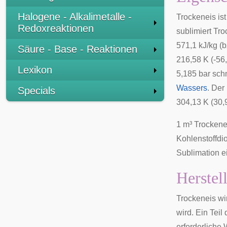
Halogene - Alkalimetalle -
Trockeneis ist
Redoxreaktionen
sublimiert Tr
571,1 kJ/kg (b
Säure - Base - Reaktionen
216,58 K (-56
Lexikon
5,185 bar sch
Wassers
. Der
Specials
304,13 K (30,
1 m³ Trockene
Kohlenstoffdi
Sublimation e
Herstel
Trockeneis wir
wird. Ein Tei
erforderliche