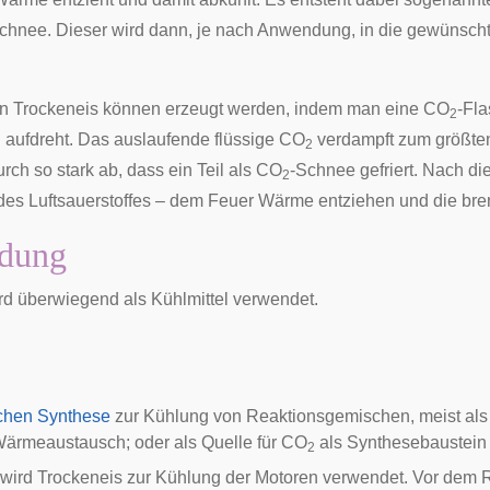
hnee. Dieser wird dann, je nach Anwendung, in die gewünsch
n Trockeneis können erzeugt werden, indem man eine CO
-Fla
2
nd aufdreht. Das auslaufende flüssige CO
verdampft zum größten 
2
rch so stark ab, dass ein Teil als CO
-Schnee gefriert. Nach di
2
es Luftsauerstoffes – dem Feuer Wärme entziehen und die bre
dung
rd überwiegend als Kühlmittel verwendet.
chen Synthese
zur Kühlung von Reaktionsgemischen, meist al
 Wärmeaustausch; oder als Quelle für CO
als Synthesebaustein
2
wird Trockeneis zur Kühlung der Motoren verwendet. Vor de