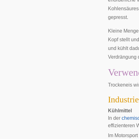
Kohlensäuresc
gepresst.
Kleine Menge
Kopf stellt u
und kühlt dadu
Verdrängung d
Verwen
Trockeneis wi
Industrie
Kühlmittel
In der
chemis
effizienteren
Im
Motorsport