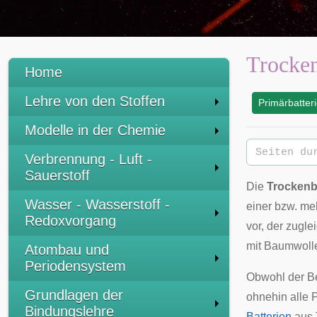
Trocken
Home
Lehre von den Stoffen
Primärbatter
:
Modelle in der Chemie
Verbrennung - Luft -
Sauerstoff
Die
Trockenb
Wasser - Wasserstoff -
einer bzw. me
Redoxvorgang
vor, der zugle
mit Baumwoll
Atombau und
Periodensystem
Obwohl der Beg
Grundlagen der
ohnehin alle 
Bindungslehre
Batterien
aus T