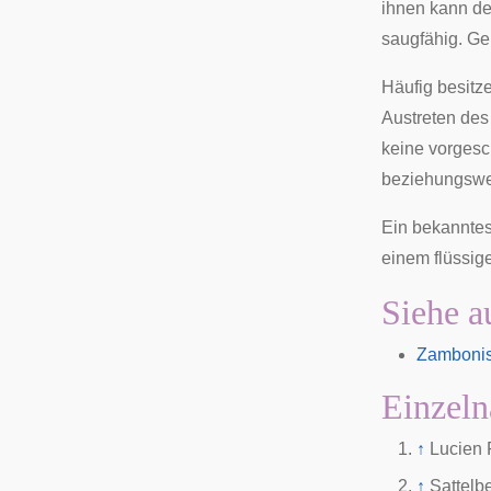
ihnen kann de
saugfähig. Ge
Häufig besitz
Austreten des 
keine vorgesc
beziehungswei
Ein bekanntes
einem flüssig
Siehe a
Zambonis
Einzeln
↑
Lucien 
↑
Sattelb