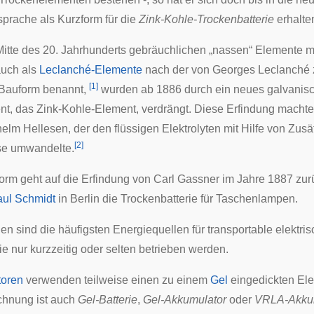
rache als Kurzform für die
Zink-Kohle-Trockenbatterie
erhalte
Mitte des 20. Jahrhunderts gebräuchlichen „nassen“ Elemente m
auch als
Leclanché-Elemente
nach der von Georges Leclanché 
[
1
]
Bauform benannt,
wurden ab 1886 durch ein neues galvanis
t, das Zink-Kohle-Element, verdrängt. Diese Erfindung machte
helm Hellesen
, der den flüssigen Elektrolyten mit Hilfe von Zus
[
2
]
e umwandelte.
Form geht auf die Erfindung von
Carl Gassner
im Jahre 1887 zu
ul Schmidt
in Berlin die Trockenbatterie für
Taschenlampen
.
en sind die häufigsten Energiequellen für transportable elektri
ie nur kurzzeitig oder selten betrieben werden.
toren
verwenden teilweise einen zu einem
Gel
eingedickten Elek
chnung ist auch
Gel-Batterie
,
Gel-Akkumulator
oder
VRLA-Akku