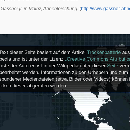
l Gassner jr. in Mainz, Ahnenforschung
. (
http://www.gassner-ahn
Text dieser Seite basiert auf dem Artikel
Trockenbatterie
aus 
pedia und ist unter der Lizenz
„Creative Commons Attributio
Liste der Autoren ist in der Wikipedia unter dieser
Seite
verfü
bearbeitet werden. Informationen zu den Urhebern und zum 
ebundener Mediendateien (etwa Bilder oder Videos) können i
icken dieser abgerufen werden.