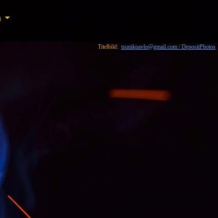
n
n
Titelbild:
tsunikpavlo@gmail.com / DepositPhotos