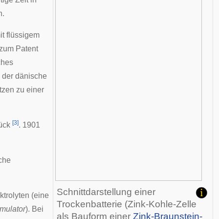
n.
it flüssigem
zum Patent
ches
 der dänische
ätzen zu einer
[
3
]
rück
. 1901
sche
Schnittdarstellung einer
trolyten (eine
Trockenbatterie (
Zink-Kohle-Zelle
mulator
). Bei
als Bauform einer
Zink-Braunstein-