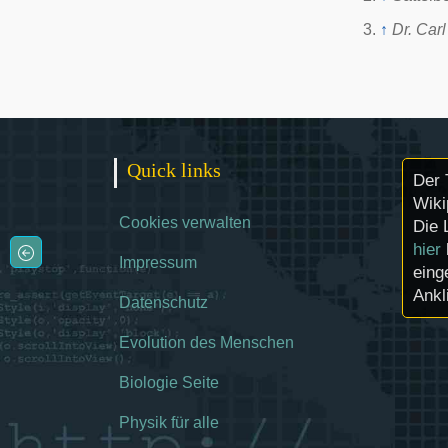
↑
Dr. Car
Quick links
Der 
Wiki
Cookies verwalten
Die 
hier
Impressum
eing
Ankl
Datenschutz
Evolution des Menschen
Biologie Seite
Physik für alle