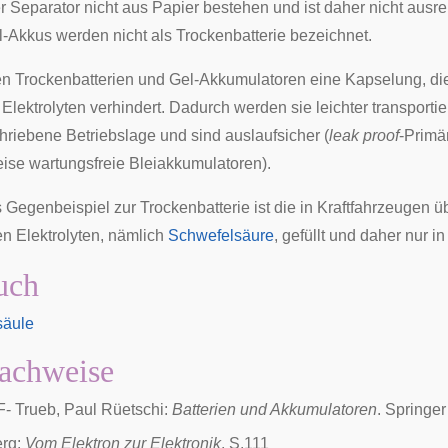
r Separator nicht aus Papier bestehen und ist daher nicht ausr
l-Akkus werden nicht als Trockenbatterie bezeichnet.
en Trockenbatterien und Gel-Akkumulatoren eine Kapselung, die
Elektrolyten verhindert. Dadurch werden sie leichter transportie
hriebene Betriebslage und sind auslaufsicher (
leak proof
-Primä
se wartungsfreie Bleiakkumulatoren).
 Gegenbeispiel zur Trockenbatterie ist die in
Kraftfahrzeugen
üb
en Elektrolyten, nämlich
Schwefelsäure
, gefüllt und daher nur in
uch
äule
achweise
F- Trueb, Paul Rüetschi:
Batterien und Akkumulatoren
. Springer
erg:
Vom Elektron zur Elektronik
, S.111