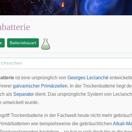
batterie
ie
Batteriebauart
atterie
ist eine ursprünglich von
Georges Leclanché
entwickelt
hrerer
galvanischer
Primärzellen
. In der Trockenbatterie liegt d
ich als
Separator
dient. Das ursprüngliche System von Leclanch
e umwickelt wurde.
riff Trockenbatterie in der Fachwelt heute nicht mehr gebräuchl
Primärbatterien wie beispielsweise die gebräuchlichen
Alkali-M
rockenelementen bestehen -, so hat er sich doch bis in die heut