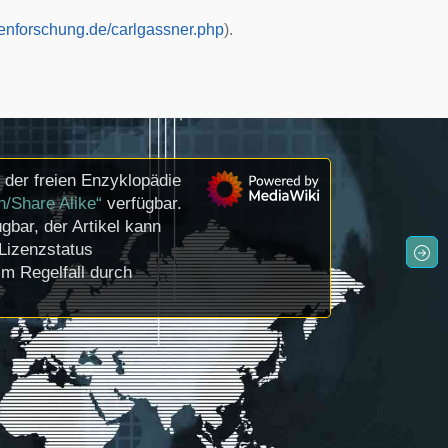
enforschung.de/carlgassner.php
).
der freien Enzyklopädie
n/Share Alike“
verfügbar.
gbar, der Artikel kann
Lizenzstatus
m Regelfall durch