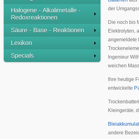
der Umgangssp
Halogene - Alkalimetalle -
Redoxreaktionen
Die noch bis 
Säure - Base - Reaktionen
Elektrolyten, 
angemeldete 
Lexikon
Trockenelemen
Specials
Ingenieur
Wil
weichen Mass
Ihre heutige 
entwickelte
Pa
Trockenbatteri
Kleingeräte, d
Bleiakkumula
andere Bezei