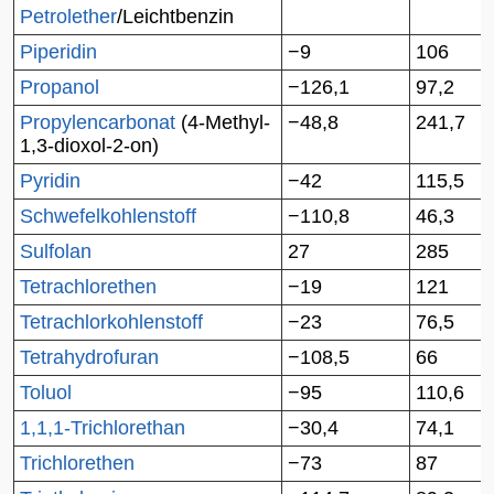
Petrolether
/Leichtbenzin
Piperidin
−9
106
Propanol
−126,1
97,2
Propylencarbonat
(4-Methyl-
−48,8
241,7
1,3-dioxol-2-on)
Pyridin
−42
115,5
Schwefelkohlenstoff
−110,8
46,3
Sulfolan
27
285
Tetrachlorethen
−19
121
Tetrachlorkohlenstoff
−23
76,5
Tetrahydrofuran
−108,5
66
Toluol
−95
110,6
1,1,1-Trichlorethan
−30,4
74,1
Trichlorethen
−73
87