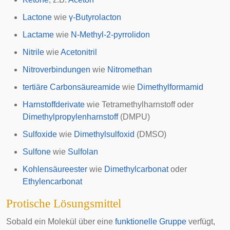
Lactone
wie
γ-Butyrolacton
Lactame
wie
N-Methyl-2-pyrrolidon
Nitrile
wie
Acetonitril
Nitroverbindungen
wie
Nitromethan
tertiäre
Carbonsäureamide
wie
Dimethylformamid
Harnstoff
derivate
wie Tetramethylharnstoff oder
Dimethylpropylenharnstoff
(DMPU)
Sulfoxide
wie
Dimethylsulfoxid
(DMSO)
Sulfone
wie
Sulfolan
Kohlensäureester
wie
Dimethylcarbonat
oder
Ethylencarbonat
Protische Lösungsmittel
Sobald ein Molekül über eine
funktionelle Gruppe
verfügt,