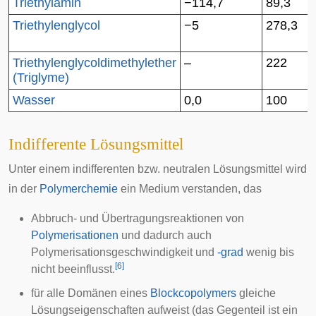
Triethylamin
−114,7
89,3
Triethylenglycol
−5
278,3
Triethylenglycoldimethylether
–
222
(Triglyme)
Wasser
0,0
100
Indifferente Lösungsmittel
Unter einem indifferenten bzw. neutralen Lösungsmittel wird
in der
Polymerchemie
ein Medium verstanden, das
Abbruch- und Übertragungsreaktionen von
Polymerisationen
und dadurch auch
Polymerisationsgeschwindigkeit
und
-grad
wenig bis
[
6
]
nicht beeinflusst.
für alle Domänen eines
Blockcopolymers
gleiche
Lösungseigenschaften aufweist (das Gegenteil ist ein