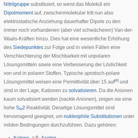
Nitrilgruppe
substituiert, so weist das Molekül ein
Dipolmoment
auf, zwischenmolekular tritt nun also
elektrostatische Anziehung
dauerhafter Dipole zu den
immer noch vorhandenen (aber viel schwächeren) Van-der-
Waals-Kräften hinzu. Dies hat eine wesentliche Erhöhung
des
Siedepunktes
zur Folge und in vielen Fällen eine
Verschlechterung der Mischbarkeit mit unpolaren
Lösungsmitteln sowie eine Verbesserung der Löslichkeit
von und in polaren Stoffen. Typische aprotisch-polare
[
4
]
Lösungsmittel weisen eine Permittivität über 15 auf
und
sind in der Lage, Kationen zu
solvatisieren
. Da die Anionen
kaum solvatisiert werden (
nackte Anionen
), zeigen sie eine
hohe
S
2
-Reaktivität. Derartige Lösungsmittel sind
N
hervorragend geeignet, um
nukleophile Substitutionen
unter
milden Bedingungen durchzuführen. Dazu gehören:
Ketone
, z.B.
Aceton