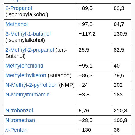
2-Propanol
−89,5
82,3
(Isopropylalkohol)
Methanol
−97,8
64,7
3-Methyl-1-butanol
−117,2
130,5
(Isoamylalkohol)
2-Methyl-2-propanol
(tert-
25,5
82,5
Butanol)
Methylenchlorid
−95,1
40
Methylethylketon
(Butanon)
−86,3
79,6
N-Methyl-2-pyrrolidon
(NMP)
−24
202
N-Methylformamid
−3,8
183
Nitrobenzol
5,76
210,8
Nitromethan
−28,5
100,8
n
-Pentan
−130
36