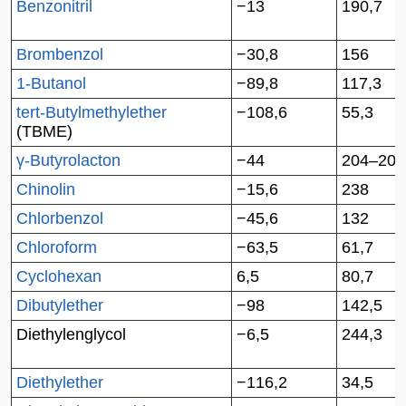
Benzonitril
−13
190,7
Brombenzol
−30,8
156
1-Butanol
−89,8
117,3
tert-Butylmethylether
−108,6
55,3
(TBME)
γ-Butyrolacton
−44
204–206
Chinolin
−15,6
238
Chlorbenzol
−45,6
132
Chloroform
−63,5
61,7
Cyclohexan
6,5
80,7
Dibutylether
−98
142,5
Diethylenglycol
−6,5
244,3
Diethylether
−116,2
34,5