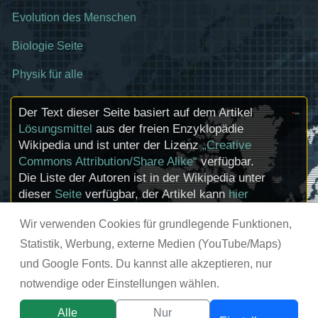
Evolution des Menschen
Biologie Seite
Physik für alle
Der Text dieser Seite basiert auf dem Artikel
Lösungsmittel
aus der freien Enzyklopädie
Wikipedia und ist unter der Lizenz
„Creative
Commons Attribution/Share Alike“
verfügbar.
Die Liste der Autoren ist in der Wikipedia unter
dieser
Seite
verfügbar, der Artikel kann
hier
bearbeitet werden. Informationen zu den
Wir verwenden Cookies für grundlegende Funktionen,
Urhebern und zum Lizenzstatus eingebundener
Mediendateien (etwa Bilder oder Videos) können
Statistik, Werbung, externe Medien (YouTube/Maps)
im Regelfall durch Anklicken dieser abgerufen
und Google Fonts. Du kannst alle akzeptieren, nur
werden.
notwendige oder Einstellungen wählen.
© chemie-schule.de 2026
Alle
Nur