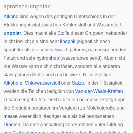
aprotisch-unpolar
Alkane
sind wegen des geringen Unterschieds in der
Elektronegativität zwischen Kohlenstoff und Wasserstoff
unpolar
. Dies macht alle Stoffe dieser Gruppen ineinander
leicht löslich; sie sind sehr
lipophil
(eigentlich noch
lipophiler als die sehr schwach polaren, namensgebenden
Fette) und sehr
hydrophob
(wasserabweisend). Aber nicht
nur Wasser kann sich nicht lösen, sondern alle anderen
stark polaren Stoffe auch nicht, wie z. B. kurzkettige
Alkohole
,
Chlorwasserstoff
oder
Salze
. In der Flüssigkeit
werden die Teilchen lediglich von
Van-der-Waals-Kräften
zusammengehalten. Deshalb fallen bei dieser Stoffgruppe
die Siedetemperaturen im Vergleich zu Molekülgröße und
-
masse
wesentlich niedriger aus als bei permanenten
Dipolen
. Da eine Abspaltung von Protonen unter Bildung
von
Carbanionen
nur mit extrem starken Basen möglich ist,