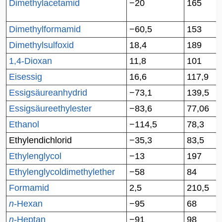
Dimethylacetamid
−20
165
Dimethylformamid
−60,5
153
Dimethylsulfoxid
18,4
189
1,4-Dioxan
11,8
101
Eisessig
16,6
117,9
Essigsäureanhydrid
−73,1
139,5
Essigsäureethylester
−83,6
77,06
Ethanol
−114,5
78,3
Ethylendichlorid
−35,3
83,5
Ethylenglycol
−13
197
Ethylenglycoldimethylether
−58
84
Formamid
2,5
210,5
n
-Hexan
−95
68
n
-Heptan
−91
98