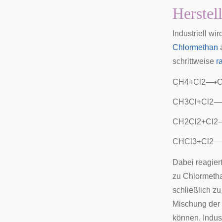
Herstel
Industriell wi
Chlormethan
a
schrittweise
r
C
H
4
+
C
l
2
⟶
C
H
3
C
l
+
C
l
2
C
H
2
C
l
2
+
C
l
2
C
H
C
l
3
+
C
l
2
Dabei reagier
zu Chlormetha
schließlich z
Mischung der 
können. Indust