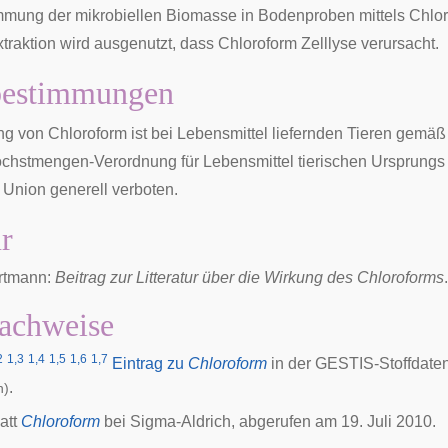
mmung der mikrobiellen Biomasse in Bodenproben mittels
Chlor
traktion
wird ausgenutzt, dass Chloroform
Zelllyse
verursacht.
bestimmungen
 von Chloroform ist bei Lebensmittel liefernden Tieren gemäß
hstmengen-Verordnung für Lebensmittel tierischen Ursprungs
Union generell verboten.
ur
rtmann:
Beitrag zur Litteratur über die Wirkung des Chloroforms
achweise
2
1,3
1,4
1,5
1,6
1,7
Eintrag zu
Chloroform
in der GESTIS-Stoffdat
.
h)
att
Chloroform
bei Sigma-Aldrich, abgerufen am 19. Juli 2010.