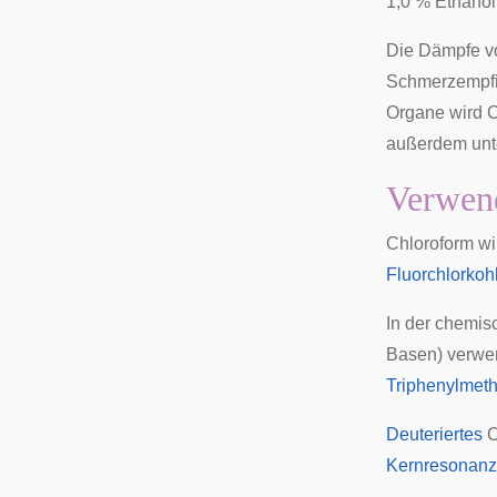
1,0 % Ethanol
Die Dämpfe v
Schmerzempf
Organe
wird C
außerdem unt
Verwen
Chloroform wir
Fluorchlorkoh
In der chemis
Basen) verwe
Triphenylmet
Deuteriertes
C
Kernresonanz