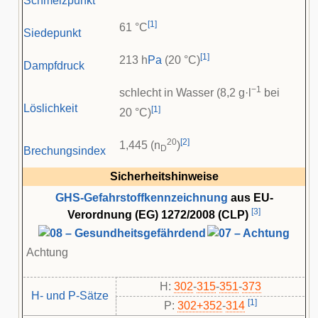
Schmelzpunkt
[
1
]
61 °C
Siedepunkt
[
1
]
213 h
Pa
(20 °C)
Dampfdruck
−1
schlecht in Wasser (8,2 g·l
bei
Löslichkeit
[
1
]
20 °C)
20
[
2
]
1,445 (n
)
D
Brechungsindex
Sicherheitshinweise
GHS-Gefahrstoffkennzeichnung
aus EU-
[
3
]
Verordnung (EG) 1272/2008 (CLP)
Achtung
H:
302
-
315
-
351
-
373
H- und P-Sätze
[
1
]
P:
302+352
-​
314