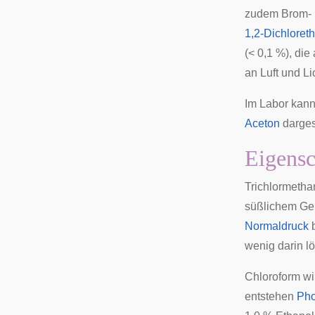
zudem Brom- u
1,2-Dichloret
(< 0,1 %), die
an Luft und L
Im Labor kann
Aceton
darges
Eigensc
Trichlormethan
süßlichem Ge
Normaldruck
b
wenig darin lö
Chloroform wir
entstehen
Ph