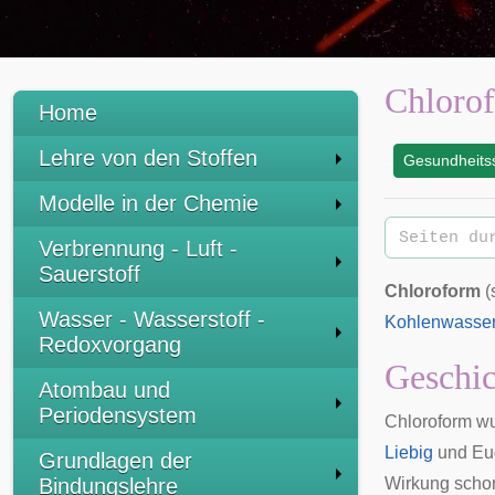
Chloro
Home
Lehre von den Stoffen
Gesundheitss
:
Modelle in der Chemie
Verbrennung - Luft -
Sauerstoff
Chloroform
(
Wasser - Wasserstoff -
Kohlenwasser
Redoxvorgang
Geschic
Atombau und
Periodensystem
Chloroform w
Liebig
und
Eu
Grundlagen der
Bindungslehre
Wirkung scho