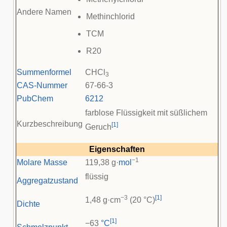
Andere Namen
Methinchlorid
TCM
R20
Summenformel
CHCl
3
CAS-Nummer
67-66-3
PubChem
6212
farblose Flüssigkeit mit süßlichem
Kurzbeschreibung
[
1
]
Geruch
Eigenschaften
−1
Molare Masse
119,38 g·
mol
flüssig
Aggregatzustand
−3
[
1
]
1,48 g·cm
(20 °C)
Dichte
[
1
]
−63
°C