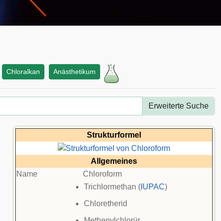
Chloralkan
Anästhetikum
Erweiterte Suche
Strukturformel
Allgemeines
Name
Chloroform
Trichlormethan (
IUPAC
)
Chloretherid
Methenylchlorür