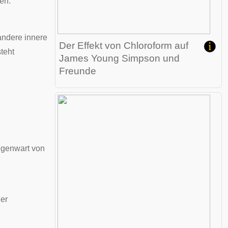
en.
ndere innere
Der Effekt von Chloroform auf
teht
James Young Simpson und
Freunde
egenwart von
der