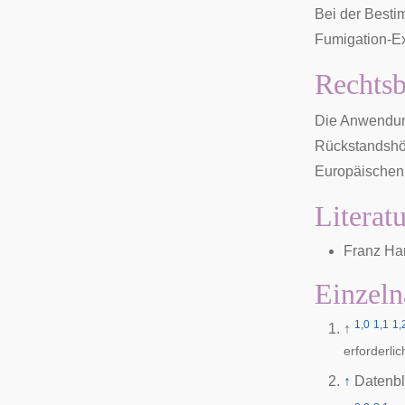
Bei der Besti
Fumigation-Ex
Rechts
Die Anwendung
Rückstandshöc
Europäischen 
Literat
Franz Ha
Einzeln
1,0
1,1
1,
↑
erforderlic
↑
Datenbl