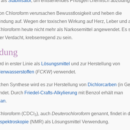
 als
Stabilisator
, um entstehendes Phosgen chemisch abzufang
on Chloroform verursachen
Bewusstlosigkeit
und heben die
indung
auf. Wegen der
toxischen
Wirkung auf
Herz
,
Leber
und a
hloroform heute nicht mehr als
Narkosemittel
angewendet. Es s
er Verdacht,
krebserregend
zu sein.
dung
d in erster Linie als
Lösungsmittel
und zur Herstellung von
lenwasserstoffen
(
FCKW
) verwendet.
chen Synthese wird es zur Herstellung von
Dichlorcarben
(in G
ndet. Durch
Friedel-Crafts-Alkylierung
mit Benzol erhält man
han
.
hloroform (CDCl
), auch
Deuterochloroform
genannt, findet in 
3
spektroskopie
(NMR) als Lösungsmittel Verwendung.