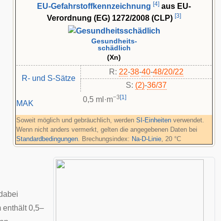
[
4
]
EU-Gefahrstoffkennzeichnung
aus EU-
[
3
]
Verordnung (EG) 1272/2008 (CLP)
Gesundheits-
schädlich
(Xn)
R:
22
-
38
-
40
-
48/20/22
R- und S-Sätze
S:
(2)
-
36/37
−3
[
1
]
0,5 ml·m
MAK
Soweit möglich und gebräuchlich, werden
SI-Einheiten
verwendet.
Wenn nicht anders vermerkt, gelten die angegebenen Daten bei
Standardbedingungen
. Brechungsindex:
Na-D-Linie
, 20 °C
 dabei
 enthält 0,5–