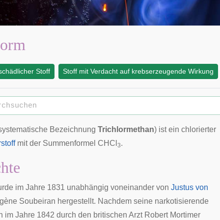
form
chädlicher Stoff
Stoff mit Verdacht auf krebserzeugende Wirkung
systematische Bezeichnung
Trichlormethan
) ist ein chlorierter
stoff
mit der Summenformel CHCl
.
3
hte
urde im Jahre 1831 unabhängig voneinander von
Justus von
gène Soubeiran
hergestellt. Nachdem seine narkotisierende
n im Jahre 1842 durch den
britischen
Arzt
Robert Mortimer