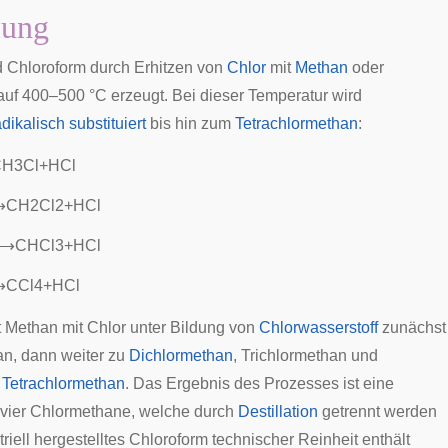
lung
rd Chloroform durch Erhitzen von
Chlor
mit
Methan
oder
uf 400–500 °C erzeugt. Bei dieser Temperatur wird
adikalisch substituiert
bis hin zum
Tetrachlormethan
:
C
H
3
C
l
+
H
C
l
⟶
C
H
2
C
l
2
+
H
C
l
⟶
C
H
C
l
3
+
H
C
l
⟶
C
C
l
4
+
H
C
l
t Methan mit Chlor unter Bildung von
Chlorwasserstoff
zunächst
n, dann weiter zu
Dichlormethan
, Trichlormethan und
u
Tetrachlormethan
. Das Ergebnis des Prozesses ist eine
vier Chlormethane, welche durch
Destillation
getrennt werden
riell hergestelltes Chloroform technischer Reinheit enthält