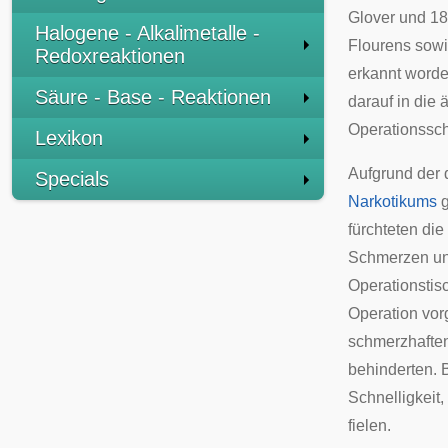
Glover
und 18
Halogene - Alkalimetalle -
Flourens
sowi
Redoxreaktionen
erkannt worde
Säure - Base - Reaktionen
darauf in die 
Operationssc
Lexikon
Aufgrund der 
Specials
Narkotikums
g
fürchteten di
Schmerzen und
Operationstis
Operation vor
schmerzhaften
behinderten. B
Schnelligkeit,
fielen.