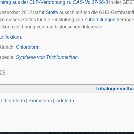
intrag aus der CLP-Verordnung zu
CAS-Nr. 67-66-3
in der GEST
 Dezember 2012 ist für
Stoffe
ausschließlich die GHS-Gefahrstoff
ze dieses Stoffes für die Einstufung von
Zubereitungen
herangez
ffkennzeichnung von rein historischem Interesse.
offlexikon
.
ldrich:
Chloroform
.
pedia:
Synthese von Trichlormethan.
ks
Trihalogenmeth
|
Chloroform
|
Bromoform
|
Iodoform