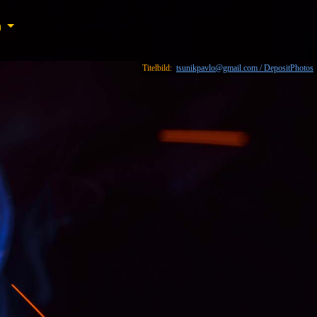
n
n
Titelbild:
tsunikpavlo@gmail.com / DepositPhotos