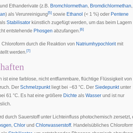
nd Ethanderivate (z.B.
Bromchlormethan
,
Bromdichlormethan
,
[
5
]
han
) als Verunreinigung
sowie
Ethanol
(< 1 %) oder
Pentene
 als
Stabilisator
künstlich zugefügt werden, um das beim Lagern
[
6
]
icht entstehende
Phosgen
abzufangen.
 Chloroform durch die Reaktion von
Natriumhypochlorit
mit
[
7
]
tellt werden.
haften
 ist eine farblose, nicht entflammbare, flüchtige Flüssigkeit von
ruch. Der
Schmelzpunkt
liegt bei −63 °C. Der
Siedepunkt
unter
ei 61 °C. Es hat eine größere
Dichte
als
Wasser
und ist nur
slich.
d durch Sauerstoff unter Lichteinfluss photochemisch zersetzt,
osgen
,
Chlor
und
Chlorwasserstoff
. Handelsübliches Chloroform