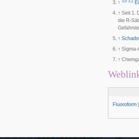
3,0
3,1
↑
E
↑
Seit 1.
die R-Sät
Gefahrsto
↑
Schadst
↑
Sigma-A
↑
Chemga
Weblin
Fluoroform