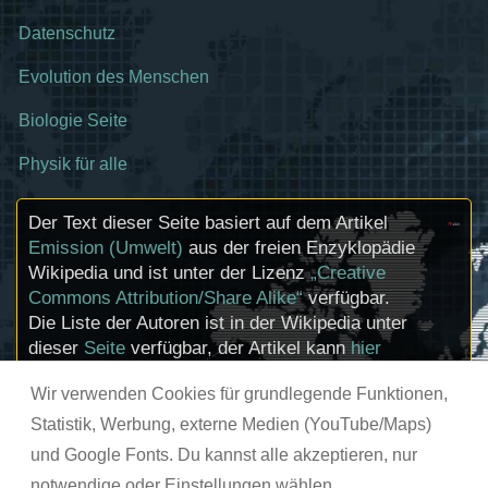
Datenschutz
Evolution des Menschen
Biologie Seite
Physik für alle
Der Text dieser Seite basiert auf dem Artikel
Emission (Umwelt)
aus der freien Enzyklopädie
Wikipedia und ist unter der Lizenz
„Creative
Commons Attribution/Share Alike“
verfügbar.
Die Liste der Autoren ist in der Wikipedia unter
dieser
Seite
verfügbar, der Artikel kann
hier
bearbeitet werden. Informationen zu den
Wir verwenden Cookies für grundlegende Funktionen,
Urhebern und zum Lizenzstatus eingebundener
Mediendateien (etwa Bilder oder Videos) können
Statistik, Werbung, externe Medien (YouTube/Maps)
im Regelfall durch Anklicken dieser abgerufen
und Google Fonts. Du kannst alle akzeptieren, nur
werden.
notwendige oder Einstellungen wählen.