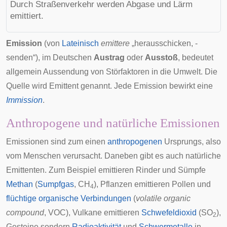
Durch Straßenverkehr werden Abgase und Lärm
emittiert.
Emission
(von
Lateinisch
emittere
„herausschicken, -
senden“), im Deutschen
Austrag
oder
Ausstoß
, bedeutet
allgemein Aussendung von Störfaktoren in die
Umwelt
. Die
Quelle wird
Emittent
genannt. Jede Emission bewirkt eine
Immission
.
Anthropogene und natürliche Emissionen
Emissionen sind zum einen
anthropogenen
Ursprungs, also
vom Menschen verursacht. Daneben gibt es auch natürliche
Emittenten. Zum Beispiel emittieren Rinder und Sümpfe
Methan
(
Sumpfgas
, CH
), Pflanzen emittieren
Pollen
und
4
flüchtige organische Verbindungen
(
volatile organic
compound
, VOC),
Vulkane
emittieren
Schwefeldioxid
(SO
),
2
Gesteine sondern
Radioaktivität
und
Schwermetalle
in