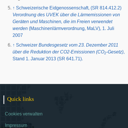
↑
Schweizerische Eidgenossenschaft, (SR 814.412.2)
Verordnung des UVEK über die Lärmemissionen von
Geräten und Maschinen, die im Freien verwendet
werden
(Maschinenlärmverordnung, MaLV), 1. Juli
2007
↑
Schweizer
Bundesgesetz vom 23. Dezember 2011
über die Reduktion der CO2-Emissionen (CO
-Gesetz)
,
2
Stand 1. Januar 2013 (SR 641.71).
Quick links
Cookies verwalten
Impressum