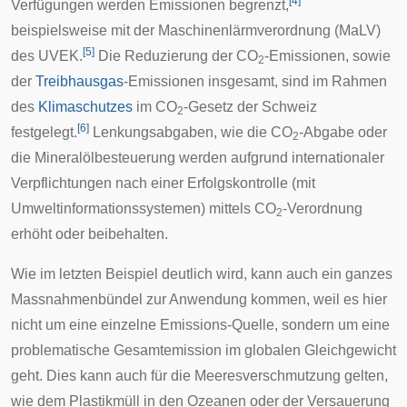
[
4
]
Verfügungen werden Emissionen begrenzt,
beispielsweise mit der
Maschinenlärmverordnung
(MaLV)
[
5
]
des
UVEK
.
Die Reduzierung der
CO
-Emissionen
, sowie
2
der
Treibhausgas
-Emissionen insgesamt, sind im Rahmen
des
Klimaschutzes
im CO
-Gesetz der Schweiz
2
[
6
]
festgelegt.
Lenkungsabgaben
, wie die
CO
-Abgabe
oder
2
die
Mineralölbesteuerung
werden aufgrund internationaler
Verpflichtungen nach einer Erfolgskontrolle (mit
Umweltinformationssystemen
) mittels CO
-Verordnung
2
erhöht oder beibehalten.
Wie im letzten Beispiel deutlich wird, kann auch ein ganzes
Massnahmenbündel zur Anwendung kommen, weil es hier
nicht um eine einzelne Emissions-Quelle, sondern um eine
problematische Gesamtemission im globalen Gleichgewicht
geht. Dies kann auch für die Meeresverschmutzung gelten,
wie dem
Plastikmüll in den Ozeanen
oder der
Versauerung