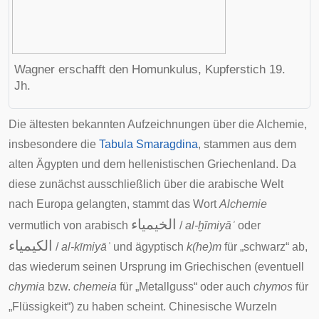
Wagner erschafft den
Homunkulus
, Kupferstich 19.
Jh.
Die ältesten bekannten Aufzeichnungen über die Alchemie,
insbesondere die
Tabula Smaragdina
, stammen aus dem
alten
Ägypten
und dem
hellenistischen
Griechenland
. Da
diese zunächst ausschließlich über die arabische Welt
nach Europa gelangten, stammt das Wort
Alchemie
الخيمياء
‎ /
al-ḫīmiyāʾ
oder
الكيمياء
‎ /
al-kīmiyāʾ
und ägyptisch
k(he)m
für „schwarz“ ab,
das wiederum seinen Ursprung im Griechischen (eventuell
chymia
bzw.
chemeia
für „Metallguss“ oder auch
chymos
für
„Flüssigkeit“) zu haben scheint. Chinesische Wurzeln