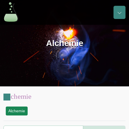
Alchemie
Alchemie
Alchemie
: