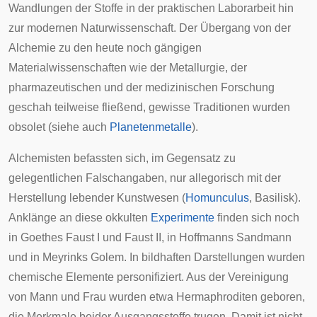
Wandlungen der Stoffe in der praktischen Laborarbeit hin
zur modernen Naturwissenschaft. Der Übergang von der
Alchemie zu den heute noch gängigen
Materialwissenschaften wie der Metallurgie, der
pharmazeutischen und der medizinischen Forschung
geschah teilweise fließend, gewisse Traditionen wurden
obsolet (siehe auch
Planetenmetalle
).
Alchemisten befassten sich, im Gegensatz zu
gelegentlichen Falschangaben, nur allegorisch mit der
Herstellung lebender Kunstwesen (
Homunculus
,
Basilisk
).
Anklänge an diese
okkulten
Experimente
finden sich noch
in
Goethes
Faust I
und
Faust II
, in
Hoffmanns
Sandmann
und in
Meyrinks
Golem
. In bildhaften Darstellungen wurden
chemische Elemente personifiziert. Aus der Vereinigung
von Mann und Frau wurden etwa
Hermaphroditen
geboren,
die Merkmale beider Ausgangsstoffe trugen. Damit ist nicht