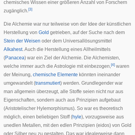
chemisches Wissen einer größeren Anzahl von Forschern
[
3
]
zugänglich.
Die Alchemie war nur teilweise von der Idee der künstlichen
Herstellung von
Gold
getrieben, auf der Suche nach dem
Stein der Weisen
oder dem Universallösungsmittel
Alkahest
. Auch die Herstellung eines Allheilmittels
(
Panacea
) war ein Ziel der Alchemie. Die Alchemisten,
[
4
]
welche immer auch die Astrologie mit einbezogen,
waren
der Meinung,
chemische Elemente
könnten ineinander
umgewandelt (
transmutiert
) werden. Grundlegender war
man allgemein überzeugt, alle Stoffe seien nicht nur aus
Eigenschaften, sondern auch aus Prinzipien aufgebaut
(
Aristotelischer Hylemorphismus
). So war es theoretisch
möglich, einen beliebigen Stoff (
hyle
), vorzugsweise aus
unedlen Metallen, mit den edlen Prinzipien (
eidos
) von Gold
oder Silber neu zu gestalten. Das war idealerweise dann