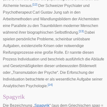
[
12
]
Alchemie heraus.
Der Schweizer
Psychiater
und
Psychotherapeut
Carl Gustav Jung
sah in den
Arbeitsmethoden und Wandlungsbildern der Alchemisten
eine Parallele zu den Traumbildern moderner Menschen
[
13
]
während ihrer biographischen Selbstfindung.
Dabei
spielen persönliche Probleme, scheinbar unlösbare
Aufgaben, existenzielle Krisen oder notwendige
Reifungsprozesse eine große Rolle. Er nannte diesen
Prozess
Individuation
und beschrieb ausführlich die Abläufe
und Gesetzmäßigkeiten dieser unbewussten Bilderwelt
oder „Transmutation der Psyche“. Die Erforschung der
Individuation betrachtete er als wesentliche Aufgabe seiner
[
14
]
Analytischen Psychologie
.
Spagyrik
Die Bezeichnung „
Spagyrik
“ (aus dem
Griechischen
spao
=