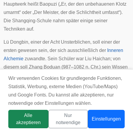
Hauptwerk heißt Baopuzi („Er, der den unbehauenen Klotz
umarmt“ oder „Der Meister, der die Schlichtheit umfasst“).
Die
Shangqing
-Schule nahm später einige seiner
Techniken auf.
Lü Dongbin
, einer der
Acht Unsterblichen
, soll einer der
ersten gewesen sein, der sich ausschließlich der
Inneren
Alchemie
zuwandte. Sein Schüler war Liu Haichan; von
diesem soll
Zhang Boduan
(987–1082 n. Chr.) sein Wissen
erhalten haben. Er schrieb das
Wuzhen pian
(„Über das
Wir verwenden Cookies für grundlegende Funktionen,
Begreifen der Wirklichkeit“), welches die Ausdrucksweise
Statistik, Werbung, externe Medien (YouTube/Maps)
der äußeren Alchemie auf die inneren Wandlungen
und Google Fonts. Du kannst alle akzeptieren, nur
überträgt. Ziel sei die Erschaffung des
shengtai
(„geistiger
notwendige oder Einstellungen wählen.
Embryo“ der Unsterblichkeit). Es begründeten sich nach
Alle
Nur
seinem Tod viele Schulen des
Neidan
. Seine Schüler
Einstellungen
akzeptieren
notwendige
begründeten etwa den südlichen Zweig der „
Schule der
Titelbild:
tsunikpavlo@gmail.com / DepositPhotos