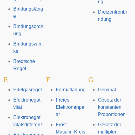
ng
Bindungsläng
Dreizentrenbi
e
ndung
Bindungsordn
ung
Bindungswin
kel
Bredtsche
Regel
E
F
G
Edelgasregel
Formalladung
Geminal
Elektronegati
Freies
Gesetz der
vität
Elektronenpa
konstanten
ar
Proportionen
Elektronegati
vitätsdifferenz
Frost-
Gesetz der
Musulin-Kreis
multiplen
Elektronenma