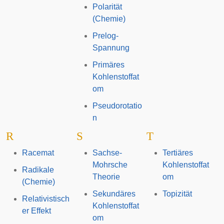
Polarität
(Chemie)
Prelog-
Spannung
Primäres
Kohlenstoffat
om
Pseudorotatio
n
R
S
T
Racemat
Sachse-
Tertiäres
Mohrsche
Kohlenstoffat
Radikale
Theorie
om
(Chemie)
Sekundäres
Topizität
Relativistisch
Kohlenstoffat
er Effekt
om