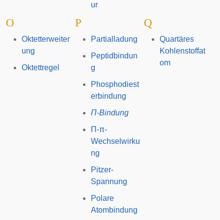
ur
O
P
Q
Oktetterweiter
Partialladung
Quartäres
ung
Kohlenstoffat
Peptidbindun
om
Oktettregel
g
Phosphodiest
erbindung
Π-Bindung
Π-π-
Wechselwirku
ng
Pitzer-
Spannung
Polare
Atombindung