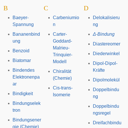
B
C
D
Baeyer-
Carbeniumio
Delokalisieru
Spannung
n
ng
Bananenbind
Carter-
Δ-Bindung
ung
Goddard-
Diastereomer
Malrieu-
Benzoid
Diederwinkel
Trinquier-
Biatomar
Modell
Dipol-Dipol-
Bindendes
Kräfte
Chiralität
Elektronenpa
(Chemie)
Dipolmolekül
ar
Cis-trans-
Doppelbindu
Bindigkeit
Isomerie
ng
Bindungselek
Doppelbindu
tron
ngsregel
Bindungsener
Dreifachbindu
gie (Chemie)