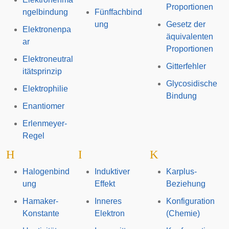
Proportionen
ngelbindung
Fünffachbind
ung
Gesetz der
Elektronenpa
äquivalenten
ar
Proportionen
Elektroneutral
Gitterfehler
itätsprinzip
Glycosidische
Elektrophilie
Bindung
Enantiomer
Erlenmeyer-
Regel
H
I
K
Halogenbind
Induktiver
Karplus-
ung
Effekt
Beziehung
Hamaker-
Inneres
Konfiguration
Konstante
Elektron
(Chemie)