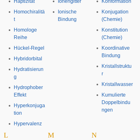
Haptizität
Ionengitter
Konformation
Homochiralitä
Ionische
Konjugation
t
Bindung
(Chemie)
Homologe
Konstitution
Reihe
(Chemie)
Hückel-Regel
Koordinative
Bindung
Hybridorbital
Kristallstruktu
Hydratisierun
r
g
Kristallwasser
Hydrophober
Effekt
Kumulierte
Doppelbindu
Hyperkonjuga
ngen
tion
Hypervalenz
L
M
N