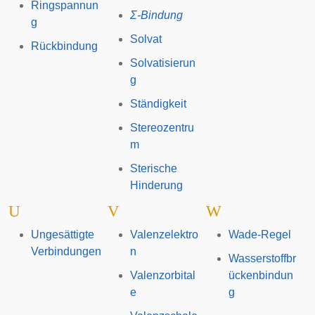
Ringspannun
Σ-Bindung
g
Solvat
Rückbindung
Solvatisierun
g
Ständigkeit
Stereozentru
m
Sterische
Hinderung
U
V
W
Ungesättigte
Valenzelektro
Wade-Regel
Verbindungen
n
Wasserstoffbr
Valenzorbital
ückenbindun
e
g