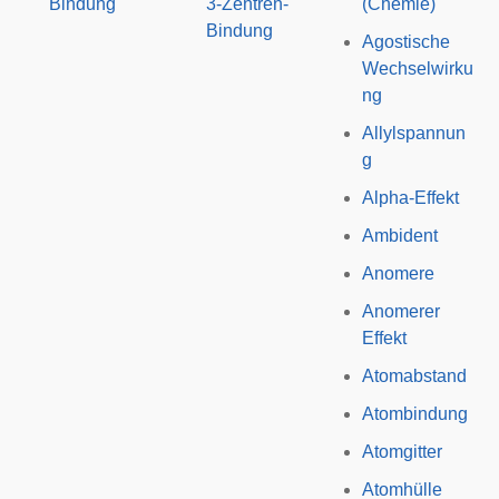
Bindung
3-Zentren-
(Chemie)
Bindung
Agostische
Wechselwirku
ng
Allylspannun
g
Alpha-Effekt
Ambident
Anomere
Anomerer
Effekt
Atomabstand
Atombindung
Atomgitter
Atomhülle