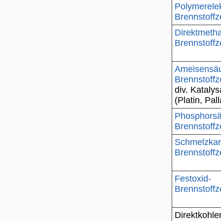
Polymerelek
Brennstoffz
Direktmetha
Brennstoffz
Ameisensäu
Brennstoffz
div. Kataly
(Platin, Pa
Phosphorsä
Brennstoffz
Schmelzkar
Brennstoffz
Festoxid-
Brennstoffz
Direktkohle