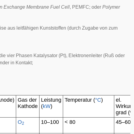
on Exchange Membrane Fuel Cell
, PEMFC; oder
Polymer
weise aus leitfähigen Kunststoffen (durch Zugabe von zum
ie vier Phasen Katalysator (Pt), Elektronenleiter (Ruß oder
nder in Kontakt;
.
Anode)
Gas der
Leistung
Temperatur (
°C
)
el.
Kathode
(
kW
)
Wirkun
grad (%
O
10–100
< 80
45–60
2