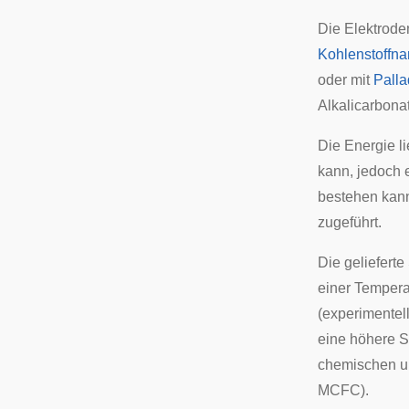
Die Elektrode
Kohlenstoffn
oder mit
Pall
Alkalicarbon
Die Energie l
kann, jedoch 
bestehen kann
zugeführt.
Die gelieferte
einer Tempera
(experimentel
eine höhere S
chemischen un
MCFC).