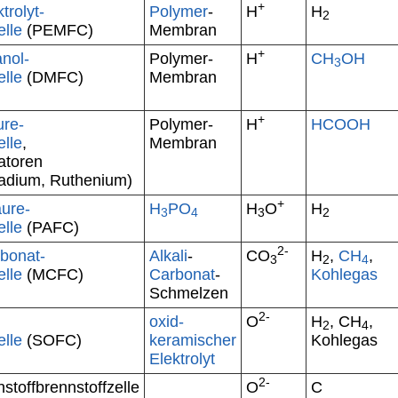
+
trolyt-
Polymer
-
H
H
2
elle
(PEMFC)
Membran
+
nol-
Polymer-
H
CH
OH
3
elle
(DMFC)
Membran
+
re-
Polymer-
H
HCOOH
elle
,
Membran
satoren
lladium, Ruthenium)
+
ure-
H
PO
H
O
H
3
4
3
2
elle
(PAFC)
2-
bonat-
Alkali
-
CO
H
,
CH
,
3
2
4
elle
(MCFC)
Carbonat
-
Kohlegas
Schmelzen
2-
oxid-
O
H
, CH
,
2
4
elle
(SOFC)
keramischer
Kohlegas
Elektrolyt
2-
nstoffbrennstoffzelle
O
C