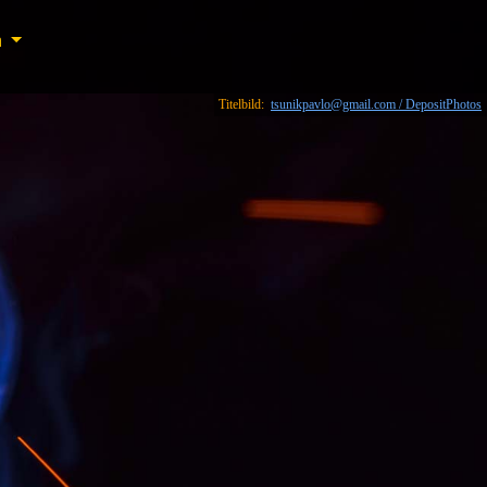
n
n
Titelbild:
tsunikpavlo@gmail.com / DepositPhotos