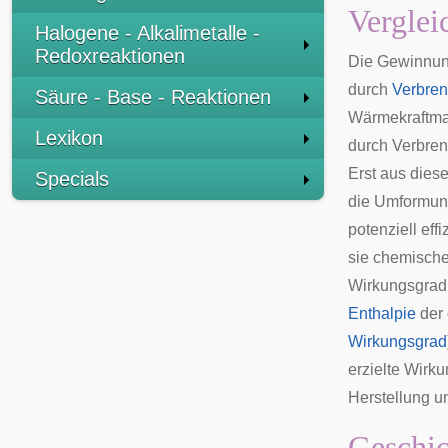
Verglei
Halogene - Alkalimetalle -
Redoxreaktionen
Die Gewinnu
durch
Verbre
Säure - Base - Reaktionen
Wärmekraftma
Lexikon
durch Verbre
Erst aus diese
Specials
die Umformung
potenziell eff
sie chemische
Wirkungsgrad 
Enthalpie
der 
Wirkungsgrad
erzielte Wirk
Herstellung un
Geschic