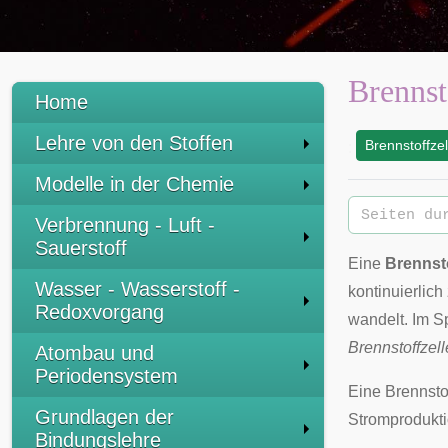
Brennst
Home
Lehre von den Stoffen
Brennstoffzel
:
Modelle in der Chemie
Verbrennung - Luft -
Sauerstoff
Eine
Brennsto
Wasser - Wasserstoff -
kontinuierlic
Redoxvorgang
wandelt. Im S
Brennstoffzell
Atombau und
Periodensystem
Eine Brennstof
Grundlagen der
Stromprodukti
Bindungslehre