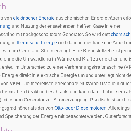
ch
ng von
elektrischer Energie
aus chemischen Energieträgern erfo
nnung
und Nutzung der entstehenden heißen Gase in einer
schine
mit nachgeschaltetem
Generator
. So wird erst
chemisch
nnung in
thermische Energie
und dann in
mechanische Arbeit
um
r wird im Generator Strom erzeugt. Eine Brennstoffzelle ist jedo
 ohne die Umwandlung in Wärme und Kraft zu erreichen und i
izienter. Im Unterschied zu einer
Verbrennungskraftmaschine
(VK
 Energie direkt in elektrische Energie um und unterliegt nicht 
von VKM. Die theoretisch erreichbare Nutzarbeit ist allein durc
chemischen Reaktion beschränkt und kann damit höher sein al
) mit einem Generator zur Stromerzeugung. Praktisch ist auch d
ungsgrad höher als der von
Otto- oder Dieselmotoren
. Allerdings
d Speicherung der Energie mit betrachtet werden. Gut erforscht 
hte