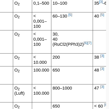
[
3
]
O
0,1–500
10–100
35
-6
2
[
5
]
[
5
]
O
<
60–130
40
2
0,001–
100
O
<
30,
2
0,001–
40
[
6
]
[
7
]
100
(RuCl2(PPh3)2)
[
3
]
O
<
200
38
2
10.000
[
3
]
O
100.000
650
48
2
[
3
]
O
<
800–1000
47
2
(Luft)
100.000
[
8
]
O
650
< 60
2