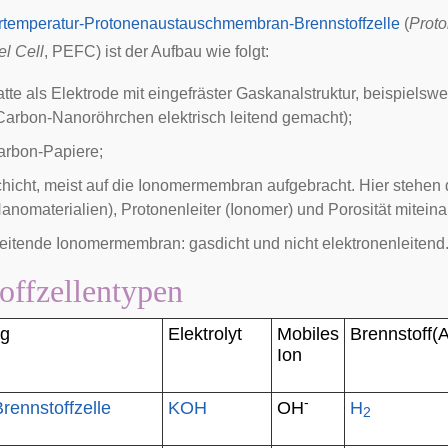
rtemperatur-Protonenaustauschmembran-Brennstoffzelle
(
Prot
el Cell
, PEFC) ist der Aufbau wie folgt:
atte als Elektrode mit eingefräster Gaskanalstruktur, beispiels
Carbon-Nanoröhrchen elektrisch leitend gemacht);
arbon-Papiere;
hicht, meist auf die Ionomermembran aufgebracht. Hier stehen d
nomaterialien), Protonenleiter (Ionomer) und Porosität miteina
eitende Ionomermembran: gasdicht und nicht elektronenleitend
offzellentypen
ng
Elektrolyt
Mobiles
Brennstoff(
Ion
-
Brennstoffzelle
KOH
OH
H
2