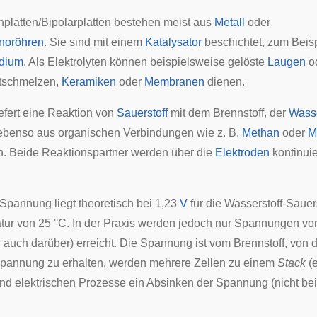
nplatten/Bipolarplatten bestehen meist aus
Metall
oder
anoröhren
. Sie sind mit einem
Katalysator
beschichtet, zum Beisp
adium
. Als Elektrolyten können beispielsweise gelöste
Laugen
o
atschmelzen
,
Keramiken
oder
Membranen
dienen.
iefert eine Reaktion von
Sauerstoff
mit dem Brennstoff, der
Wasse
ebenso aus organischen Verbindungen wie z. B.
Methan
oder
M
. Beide Reaktionspartner werden über die
Elektroden
kontinuie
 Spannung liegt theoretisch bei 1,23
V
für die Wasserstoff-Sauers
tur von 25 °C. In der Praxis werden jedoch nur Spannungen vo
l auch darüber) erreicht. Die Spannung ist vom Brennstoff, von 
pannung zu erhalten, werden mehrere Zellen zu einem
Stack
(e
d elektrischen Prozesse ein Absinken der Spannung (nicht bei