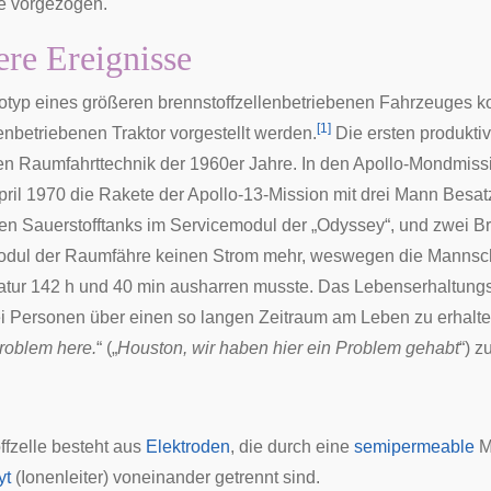
le vorgezogen.
re Ereignisse
totyp eines größeren brennstoffzellenbetriebenen Fahrzeuges 
[
1
]
enbetriebenen Traktor vorgestellt werden.
Die ersten produktiv
en
Raumfahrttechnik
der 1960er Jahre. In den
Apollo
-Mondmissio
pril 1970 die Rakete der
Apollo-13
-Mission mit drei Mann Besat
den Sauerstofftanks im Servicemodul der „Odyssey“, und zwei Br
odul der Raumfähre keinen Strom mehr, weswegen die Mannsc
tur 142 h und 40 min ausharren musste. Das Lebenserhaltun
ei Personen über einen so langen Zeitraum am Leben zu erhalte
roblem here.
“ („
Houston, wir haben hier ein Problem gehabt
“) z
ffzelle besteht aus
Elektroden
, die durch eine
semipermeable
M
yt
(Ionenleiter) voneinander getrennt sind.