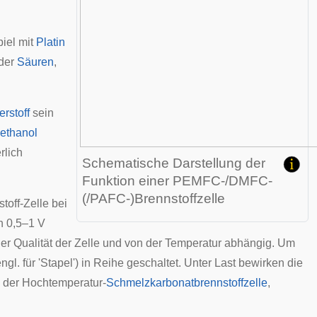
iel mit
Platin
der
Säuren
,
rstoff
sein
ethanol
rlich
Schematische Darstellung der
Funktion einer PEMFC-/DMFC-
(/PAFC-)Brennstoffzelle
toff-Zelle bei
n 0,5–1 V
der Qualität der Zelle und von der Temperatur abhängig. Um
ngl. für 'Stapel') in Reihe geschaltet. Unter Last bewirken die
 der Hochtemperatur-
Schmelzkarbonatbrennstoffzelle
,