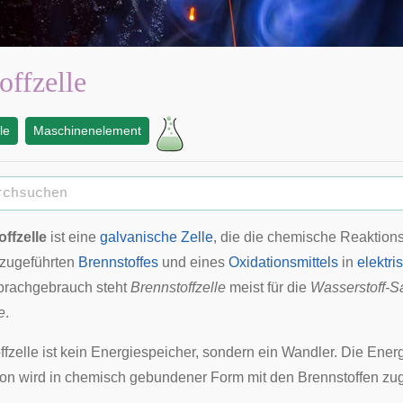
offzelle
le
Maschinenelement
ffzelle
ist eine
galvanische Zelle
, die die chemische Reaktion
h zugeführten
Brennstoffes
und eines
Oxidationsmittels
in
elektri
prachgebrauch steht
Brennstoffzelle
meist für die
Wasserstoff-Sa
e
.
fzelle ist kein
Energiespeicher
, sondern ein Wandler. Die Energ
on wird in chemisch gebundener Form mit den Brennstoffen zug