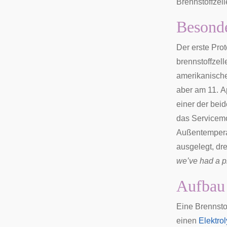
Brennstoffzel
Besonde
Der erste Pro
brennstoffzell
amerikanisch
aber am 11. A
einer der bei
das Servicem
Außentempera
ausgelegt, dr
we’ve had a p
Aufbau
Eine Brennsto
einen
Elektrol