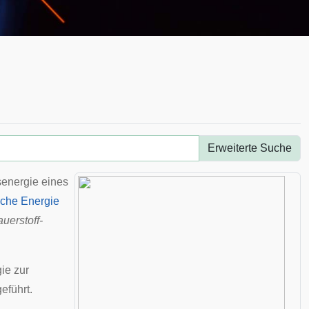
Erweiterte Suche
senergie eines
sche Energie
uerstoff-
ie zur
eführt.