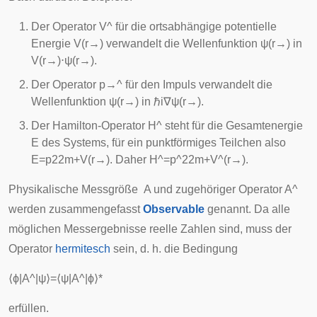
Der Operator
V
^
für die ortsabhängige potentielle
Energie
V
(
r
→
)
verwandelt die Wellenfunktion
ψ
(
r
→
)
in
V
(
r
→
)
⋅
ψ
(
r
→
)
.
Der Operator
p
→
^
für den Impuls verwandelt die
Wellenfunktion
ψ
(
r
→
)
in
ℏ
i
∇
ψ
(
r
→
)
.
Der Hamilton-Operator
H
^
steht für die Gesamtenergie
E
des Systems, für ein punktförmiges Teilchen also
E
=
p
2
2
m
+
V
(
r
→
)
. Daher
H
^
=
p
^
2
2
m
+
V
^
(
r
→
)
.
Physikalische Messgröße
A
und zugehöriger Operator
A
^
werden zusammengefasst
Observable
genannt. Da alle
möglichen Messergebnisse reelle Zahlen sind, muss der
Operator
hermitesch
sein, d. h. die Bedingung
⟨
ϕ
|
A
^
|
ψ
⟩
=
⟨
ψ
|
A
^
|
ϕ
⟩
*
erfüllen.