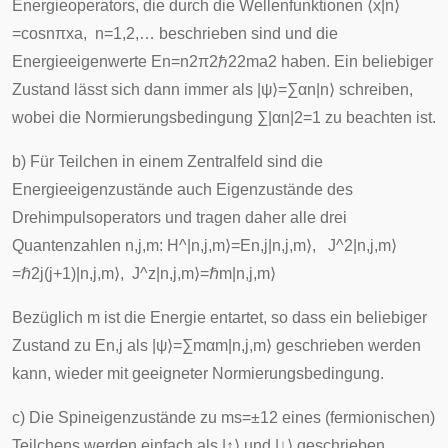
Energieoperators, die durch die Wellenfunktionen
⟨
x
|
n
⟩
=
cos
n
π
x
a
,
n
=
1
,
2
,
…
beschrieben sind und die
Energieeigenwerte
E
n
=
n
2
π
2
ℏ
2
2
m
a
2
haben. Ein beliebiger
Zustand lässt sich dann immer als
|
ψ
⟩
=
∑
α
n
|
n
⟩
schreiben,
wobei die Normierungsbedingung
∑
|
α
n
|
2
=
1
zu beachten ist.
b) Für Teilchen in einem Zentralfeld sind die
Energieeigenzustände auch Eigenzustände des
Drehimpulsoperators und tragen daher alle drei
Quantenzahlen
n
,
j
,
m
:
H
^
|
n
,
j
,
m
⟩
=
E
n
,
j
|
n
,
j
,
m
⟩
,
J
^
2
|
n
,
j
,
m
⟩
=
ℏ
2
j
(
j
+
1
)
|
n
,
j
,
m
⟩
,
J
^
z
|
n
,
j
,
m
⟩
=
ℏ
m
|
n
,
j
,
m
⟩
Bezüglich
m
ist die Energie entartet, so dass ein beliebiger
Zustand zu
E
n
,
j
als
|
ψ
⟩
=
∑
m
α
m
|
n
,
j
,
m
⟩
geschrieben werden
kann, wieder mit geeigneter Normierungsbedingung.
c) Die Spineigenzustände zu
m
s
=
±
1
2
eines (fermionischen)
Teilchens werden einfach als
|
↑
⟩
und
|
↓
⟩
geschrieben.