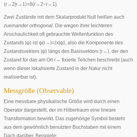
⟨
r
→
2
|
r
→
1
⟩
=
δ
(
r
→
2
−
r
→
1
)
.
Zwei Zustände mit dem Skalarprodukt Null heißen auch
zueinander orthogonal
. Die wegen ihrer leichteren
Anschaulichkeit oft gebrauchte Wellenfunktion des
Zustands
|
ψ
⟩
ist
ψ
(
r
→
)
=
⟨
x
|
ψ
⟩
, also die Komponente des
Zustandsvektors
|
ψ
⟩
längs des Basisvektors
|
r
→
⟩
, der den
Zustand für das am Ort
r
→
fixierte Teilchen beschreibt (auch
wenn dieser lokalisierte Zustand in der Natur nicht
realisierbar ist).
Messgröße (Observable)
Eine messbare physikalische Größe wird durch einen
Operator
dargestellt, der im Hilbertraum eine lineare
Transformation bewirkt. Das zugehörige Symbol besteht
aus dem gewöhnlich benutzten Buchstaben mit einem
Dach darüber. Beispiele: