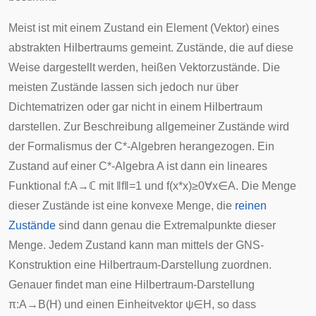
Meist ist mit einem Zustand ein Element (Vektor) eines
abstrakten Hilbertraums gemeint. Zustände, die auf diese
Weise dargestellt werden, heißen Vektorzustände. Die
meisten Zustände lassen sich jedoch nur über
Dichtematrizen oder gar nicht in einem Hilbertraum
darstellen. Zur Beschreibung allgemeiner Zustände wird
der Formalismus der
C*-Algebren
herangezogen. Ein
Zustand auf einer C*-Algebra
A
ist dann ein
lineares
Funktional
f
:
A
→
ℂ
mit
‖
f
‖
=
1
und
f
(
x
*
x
)
≥
0
∀
x
∈
A
. Die Menge
dieser Zustände ist eine
konvexe Menge
, die
reinen
Zustände
sind dann genau die
Extremalpunkte
dieser
Menge. Jedem Zustand kann man mittels der
GNS-
Konstruktion
eine
Hilbertraum-Darstellung
zuordnen.
Genauer findet man eine Hilbertraum-Darstellung
π
:
A
→
B
(
H
)
und einen Einheitvektor
ψ
∈
H
, so dass