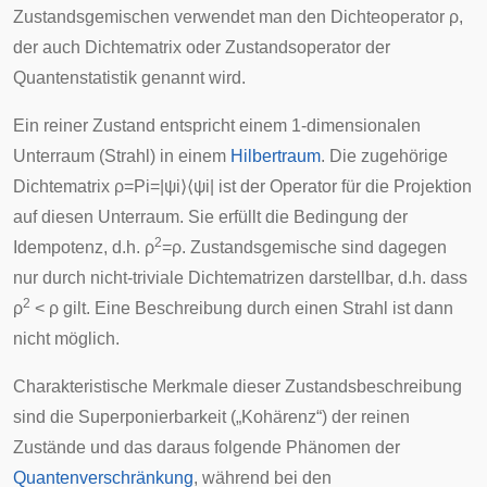
Zustandsgemischen verwendet man den
Dichteoperator
ρ,
der auch Dichtematrix oder Zustandsoperator der
Quantenstatistik genannt wird.
Ein reiner Zustand entspricht einem 1-dimensionalen
Unterraum (Strahl) in einem
Hilbertraum
. Die zugehörige
Dichtematrix
ρ
=
P
i
=
|
ψ
i
⟩
⟨
ψ
i
|
ist der Operator für die
Projektion
auf diesen Unterraum. Sie erfüllt die Bedingung der
2
Idempotenz
, d.h. ρ
=ρ. Zustandsgemische sind dagegen
nur durch nicht-triviale Dichtematrizen darstellbar, d.h. dass
2
ρ
< ρ gilt. Eine Beschreibung durch einen Strahl ist dann
nicht möglich.
Charakteristische Merkmale dieser Zustandsbeschreibung
sind die
Superponierbarkeit
(„Kohärenz“) der reinen
Zustände und das daraus folgende Phänomen der
Quantenverschränkung
, während bei den