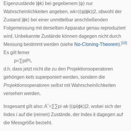
Eigenzustände
|
ϕ
k
⟩
bei gegebenem
|
ψ
⟩
nur
Wahrscheinlichkeiten angeben,
w
k
=
|
⟨
ψ
|
ϕ
k
⟩
|
2
,
obwohl der
Zustand
|
ϕ
k
⟩
bei einer unmittelbar anschließenden
Folgemessung mit derselben Apparatur genau reproduziert
wird. Unbekannte Zustände können dagegen nicht durch
[
10
]
Messung bestimmt werden (siehe
No-Cloning-Theorem
).
Es gilt ferner
ρ
=
∑
p
i
P
i
,
d.h. dass jetzt nicht die zu den Projektionsoperatoren
gehörigen
kets
superponiert werden, sondern die
Projektionsoperatoren selbst
mit Wahrscheinlichkeiten
versehen werden.
Insgesamt gilt also:
A
‾
=
∑
∑
p
i
⋅
a
k
⋅
|
⟨
ψ
i
|
ϕ
k
⟩
|
2
, wobei sich der
Index
i
auf die (reinen) Zustände, der Index
k
dagegen auf
die Messgröße bezieht.