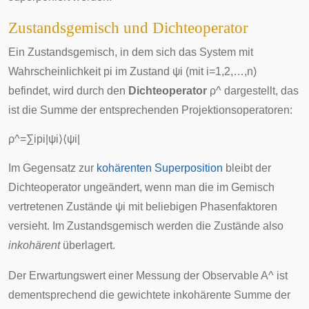
Zustandsgemisch und Dichteoperator
Ein Zustandsgemisch, in dem sich das System mit
Wahrscheinlichkeit
p
i
im Zustand
ψ
i
(mit
i
=
1
,
2
,
…
,
n
)
befindet, wird durch den
Dichteoperator
ρ
^
dargestellt, das
ist die Summe der entsprechenden Projektionsoperatoren:
ρ
^
=
∑
i
p
i
|
ψ
i
⟩
⟨
ψ
i
|
Im Gegensatz zur
kohärenten Superposition
bleibt der
Dichteoperator ungeändert, wenn man die im Gemisch
vertretenen Zustände
ψ
i
mit beliebigen Phasenfaktoren
versieht. Im Zustandsgemisch werden die Zustände also
inkohärent
überlagert.
Der Erwartungswert einer Messung der Observable
A
^
ist
dementsprechend die gewichtete inkohärente Summe der