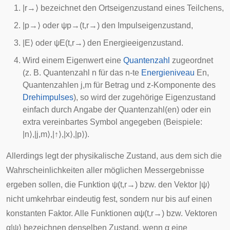
|
r
→
⟩
bezeichnet den Ortseigenzustand eines Teilchens,
|
p
→
⟩
oder
ψ
p
→
(
t
,
r
→
)
den Impulseigenzustand,
|
E
⟩
oder
ψ
E
(
t
,
r
→
)
den Energieeigenzustand.
Wird einem Eigenwert eine
Quantenzahl
zugeordnet
(z. B. Quantenzahl
n
für das
n
-te
Energieniveau
E
n
,
Quantenzahlen
j
,
m
für Betrag und z-Komponente des
Drehimpulses
), so wird der zugehörige Eigenzustand
einfach durch Angabe der Quantenzahl(en) oder ein
extra vereinbartes Symbol angegeben (Beispiele:
|
n
⟩
,
|
j
,
m
⟩
,
|
↑
⟩
,
|
x
⟩
,
|
p
⟩
).
Allerdings legt der physikalische Zustand, aus dem sich die
Wahrscheinlichkeiten aller möglichen Messergebnisse
ergeben sollen, die Funktion
ψ
(
t
,
r
→
)
bzw. den Vektor
|
ψ
⟩
nicht umkehrbar eindeutig fest, sondern nur bis auf einen
konstanten Faktor. Alle Funktionen
α
ψ
(
t
,
r
→
)
bzw. Vektoren
α
|
ψ
⟩
bezeichnen denselben Zustand, wenn
α
eine