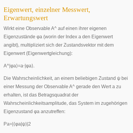
Eigenwert, einzelner Messwert,
Erwartungswert
Wirkt eine Observable
A
^
auf einen ihrer eigenen
Eigenzustände
φ
a
(worin der Index
a
den Eigenwert
angibt), multipliziert sich der Zustandsvektor mit dem
Eigenwert (
Eigenwertgleichung
):
A
^
|
φ
a
⟩
=
a
⋅
|
φ
a
⟩
.
Die Wahrscheinlichkeit, an einem beliebigen Zustand
ψ
bei
einer Messung der Observable
A
^
gerade den Wert
a
zu
erhalten, ist das Betragsquadrat der
Wahrscheinlichkeitsamplitude, das System im zugehörigen
Eigenzustand
φ
a
anzutreffen:
P
a
=
|
⟨
φ
a
|
ψ
⟩
|
2