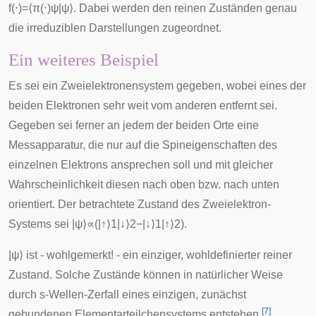
f
(
⋅
)
=
⟨
π
(
⋅
)
ψ
|
ψ
⟩
. Dabei werden den reinen Zuständen genau
die
irreduziblen Darstellungen
zugeordnet.
Ein weiteres Beispiel
Es sei ein Zweielektronensystem gegeben, wobei eines der
beiden Elektronen sehr weit vom anderen entfernt sei.
Gegeben sei ferner an jedem der beiden Orte eine
Messapparatur, die nur auf die Spineigenschaften des
einzelnen Elektrons ansprechen soll und mit gleicher
Wahrscheinlichkeit diesen nach oben bzw. nach unten
orientiert. Der betrachtete Zustand des Zweielektron-
Systems sei
|
ψ
⟩
∝
(
|
↑
⟩
1
|
↓
⟩
2
−
|
↓
⟩
1
|
↑
⟩
2
)
.
|
ψ
⟩
ist - wohlgemerkt! - ein einziger, wohldefinierter reiner
Zustand. Solche Zustände können in natürlicher Weise
durch s-Wellen-Zerfall eines einzigen, zunächst
[
7
]
gebundenen Elementarteilchensystems entstehen.