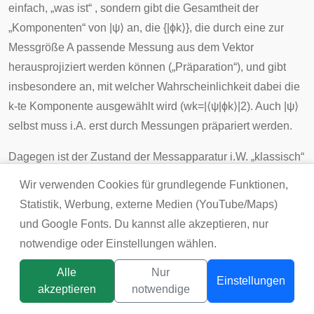
einfach, „was ist“ , sondern gibt die Gesamtheit der
„Komponenten“ von
|
ψ
⟩
an, die
{
|
ϕ
k
⟩
}
,
die durch eine zur
Messgröße
A
passende Messung aus dem Vektor
herausprojiziert werden können („Präparation“), und gibt
insbesondere an, mit welcher Wahrscheinlichkeit dabei die
k-te Komponente ausgewählt wird
(
w
k
=
|
⟨
ψ
|
ϕ
k
⟩
|
2
)
.
Auch
|
ψ
⟩
selbst muss i.A. erst durch Messungen präpariert werden.
Dagegen ist der Zustand der Messapparatur i.W. „klassisch“
(obwohl sie auch von der quantenmechanischen
Wir verwenden Cookies für grundlegende Funktionen,
Messgröße
A
abhängt). Trotzdem ist ein wesentlicher
Statistik, Werbung, externe Medien (YouTube/Maps)
Aspekt der Messapparatur deshalb „klassisch“, weil die
und Google Fonts. Du kannst alle akzeptieren, nur
Apparatur analog zu einer hinreichend großen Uhr
notwendige oder Einstellungen wählen.
eindeutig (z. B. durch Zeigerstellung) feststellt, welcher
Alle
Nur
Eigenwert a
bei der Messung herausgekommen ist
k
Einstellungen
akzeptieren
notwendige
(„Registrierung“). Der neu präparierte Zustand, jetzt
|
ϕ
k
⟩
,
Titelbild:
tsunikpavlo@gmail.com / DepositPhotos
gehorcht trotzdem bis zur nächsten Messung nicht der