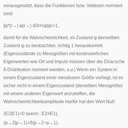
vorausgesetzt, dass die Funktionen bzw. Vektoren normiert
sind:
∫
ψ
*
(
r
→
)
ψ
(
r
→
)
d
3
r
≡
⟨
ψ
|
ψ
⟩
=
1
,
damit für die Wahrscheinlichkeit, im Zustand
ψ
denselben
Zustand
ψ
zu beobachten, richtig 1 herauskommt.
(Eigenzustände zu Messgrößen mit kontinuierlichen
Eigenwerten wie Ort und Impuls müssen über die Diracsche
δ-Distribution
normiert werden, s.u.) Wenn ein System in
einem Eigenzustand einer messbaren Größe vorliegt, ist es
sicher nicht in einem Eigenzustand (derselben Messgröße)
mit einem anderen Eigenwert anzutreffen, die
Wahrscheinlichkeitsamplitude hierfür hat den Wert Null:
⟨
E
2
|
E
1
⟩
=
0
(wenn :
E
2
≠
E
1
),
⟨
p
→
2
|
p
→
1
⟩
=
δ
(
p
→
2
−
p
→
1
)
,