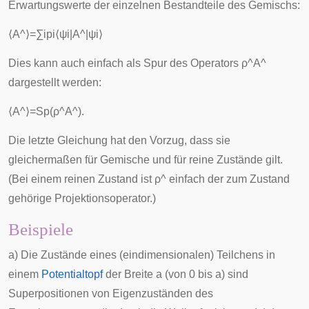
Erwartungswerte der einzelnen Bestandteile des Gemischs:
⟨
A
^
⟩
=
∑
i
p
i
⟨
ψ
i
|
A
^
|
ψ
i
⟩
Dies kann auch einfach als Spur des Operators
ρ
^
A
^
dargestellt werden:
⟨
A
^
⟩
=
S
p
(
ρ
^
A
^
)
.
Die letzte Gleichung hat den Vorzug, dass sie
gleichermaßen für Gemische und für reine Zustände gilt.
(Bei einem reinen Zustand ist
ρ
^
einfach der zum Zustand
gehörige Projektionsoperator.)
Beispiele
a) Die Zustände eines (eindimensionalen) Teilchens in
einem
Potentialtopf
der Breite
a
(von 0 bis
a
) sind
Superpositionen von Eigenzuständen des