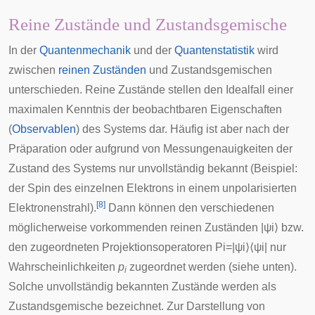
Reine Zustände und Zustandsgemische
In der
Quantenmechanik
und der
Quantenstatistik
wird
zwischen
reinen Zuständen
und Zustandsgemischen
unterschieden. Reine Zustände stellen den Idealfall einer
maximalen Kenntnis der beobachtbaren Eigenschaften
(
Observablen
) des Systems dar. Häufig ist aber nach der
Präparation oder aufgrund von Messungenauigkeiten der
Zustand des Systems nur unvollständig bekannt (Beispiel:
der Spin des einzelnen Elektrons in einem unpolarisierten
[
8
]
Elektronenstrahl).
Dann können den verschiedenen
möglicherweise vorkommenden reinen Zuständen
|
ψ
i
⟩
bzw.
den zugeordneten Projektionsoperatoren
P
i
=
|
ψ
i
⟩
⟨
ψ
i
|
nur
Wahrscheinlichkeiten
p
zugeordnet werden (siehe unten).
i
Solche unvollständig bekannten Zustände werden als
Zustandsgemische bezeichnet. Zur Darstellung von