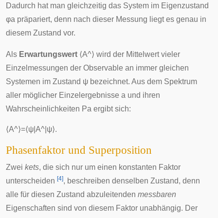
Dadurch hat man gleichzeitig das System im Eigenzustand
φ
a
präpariert, denn nach dieser Messung liegt es genau in
diesem Zustand vor.
Als
Erwartungswert
⟨
A
^
⟩
wird der Mittelwert vieler
Einzelmessungen der Observable an immer gleichen
Systemen im Zustand
ψ
bezeichnet. Aus dem Spektrum
aller möglicher Einzelergebnisse
a
und ihren
Wahrscheinlichkeiten
P
a
ergibt sich:
⟨
A
^
⟩
=
⟨
ψ
|
A
^
|
ψ
⟩
.
Phasenfaktor und Superposition
Zwei
kets
, die sich nur um einen konstanten Faktor
[
4
]
unterscheiden
, beschreiben denselben Zustand, denn
alle für diesen Zustand abzuleitenden
messbaren
Eigenschaften sind von diesem Faktor unabhängig. Der