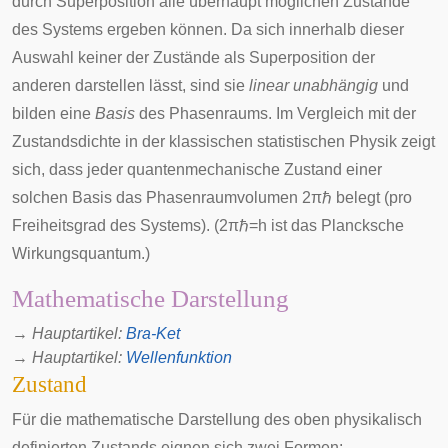
durch Superposition alle überhaupt möglichen Zustände
des Systems ergeben können. Da sich innerhalb dieser
Auswahl keiner der Zustände als Superposition der
anderen darstellen lässt, sind sie
linear unabhängig
und
bilden eine
Basis
des Phasenraums. Im Vergleich mit der
Zustandsdichte in der klassischen statistischen Physik zeigt
sich, dass jeder quantenmechanische Zustand einer
solchen Basis das Phasenraumvolumen
2
π
ℏ
belegt (pro
Freiheitsgrad des Systems). (
2
π
ℏ
=
h
ist das Plancksche
Wirkungsquantum
.)
Mathematische Darstellung
→
Hauptartikel
:
Bra-Ket
→
Hauptartikel
:
Wellenfunktion
Zustand
Für die mathematische Darstellung des oben physikalisch
definierten Zustands eignen sich zwei Formen: