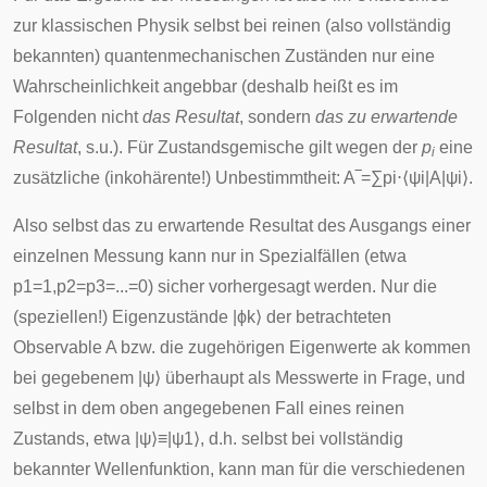
zur klassischen Physik selbst bei reinen (also vollständig
bekannten) quantenmechanischen Zuständen nur eine
Wahrscheinlichkeit angebbar (deshalb heißt es im
Folgenden nicht
das Resultat
, sondern
das zu erwartende
Resultat
, s.u.). Für Zustandsgemische gilt wegen der
p
eine
i
zusätzliche (inkohärente!) Unbestimmtheit:
A
‾
=
∑
p
i
⋅
⟨
ψ
i
|
A
|
ψ
i
⟩
.
Also selbst das zu erwartende Resultat des Ausgangs einer
einzelnen Messung kann nur in Spezialfällen (etwa
p
1
=
1
,
p
2
=
p
3
=
.
.
.
=
0
) sicher vorhergesagt werden. Nur die
(speziellen!) Eigenzustände
|
ϕ
k
⟩
der betrachteten
Observable
A
bzw. die zugehörigen Eigenwerte
a
k
kommen
bei gegebenem
|
ψ
⟩
überhaupt als Messwerte in Frage, und
selbst in dem oben angegebenen Fall eines reinen
Zustands, etwa
|
ψ
⟩
≡
|
ψ
1
⟩
, d.h. selbst bei vollständig
bekannter Wellenfunktion, kann man für die verschiedenen