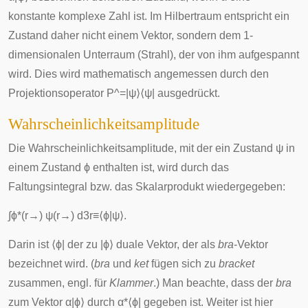
konstante komplexe Zahl ist. Im Hilbertraum entspricht ein
Zustand daher nicht einem Vektor, sondern dem 1-
dimensionalen Unterraum (Strahl), der von ihm aufgespannt
wird. Dies wird mathematisch angemessen durch den
Projektionsoperator
P
^
=
|
ψ
⟩
⟨
ψ
|
ausgedrückt.
Wahrscheinlichkeitsamplitude
Die Wahrscheinlichkeitsamplitude, mit der ein Zustand
ψ
in
einem Zustand
ϕ
enthalten ist, wird durch das
Faltungsintegral
bzw. das
Skalarprodukt
wiedergegeben:
∫
ϕ
*
(
r
→
)
ψ
(
r
→
)
d
3
r
≡
⟨
ϕ
|
ψ
⟩
.
Darin ist
⟨
ϕ
|
der zu
|
ϕ
⟩
duale Vektor, der als
bra
-Vektor
bezeichnet wird. (
bra
und
ket
fügen sich zu
bracket
zusammen, engl. für
Klammer
.) Man beachte, dass der
bra
zum Vektor
α
|
ϕ
⟩
durch
α
*
⟨
ϕ
|
gegeben ist. Weiter ist hier