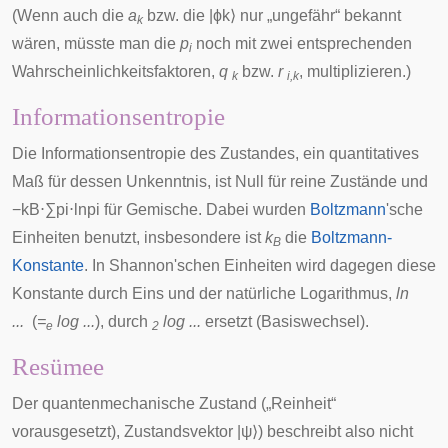
(Wenn auch die
a
bzw. die
|
ϕ
k
⟩
nur „ungefähr“ bekannt
k
wären, müsste man die
p
noch mit zwei entsprechenden
i
Wahrscheinlichkeitsfaktoren,
q
bzw.
r
, multiplizieren.)
k
i,k
Informationsentropie
Die
Informationsentropie
des Zustandes, ein quantitatives
Maß für dessen Unkenntnis, ist Null für reine Zustände und
−
k
B
⋅
∑
p
i
⋅
ln
p
i
für Gemische. Dabei wurden
Boltzmann
'sche
Einheiten benutzt, insbesondere ist
k
die
Boltzmann-
B
Konstante
. In
Shannon
'schen Einheiten wird dagegen diese
Konstante durch Eins und der
natürliche Logarithmus
,
ln
...
(
=
log ...
), durch
log ...
ersetzt (Basiswechsel).
e
2
Resümee
Der quantenmechanische Zustand („Reinheit“
vorausgesetzt), Zustandsvektor
|
ψ
⟩
) beschreibt also nicht