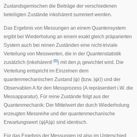
Zustandsgemischen die Beiträge der verschiedenen
beteiligten Zustände inkohärent summiert werden.
Das Ergebnis von Messungen an einem Quantensystem
ergibt bei Wiederholung an einem exakt gleich präparierten
System auch bei reinen Zuständen eine nicht-triviale
Verteilung von Messwerten, die in der Quantenstatistik
[
9
]
zusätzlich (inkohärent!
) mit den
p
gewichtet wird. Die
i
Verteilung entspricht im Einzelnen dem
quantenmechanischen Zustand
|
ψ
⟩
(bzw.
|
ψ
i
⟩
) und der
Observablen
A
für den Messprozess (
A
repräsentiert i.W. die
Messapparatur). Für reine Zustände folgt aus der
Quantenmechanik: Der Mittelwert der durch Wiederholung
erzeugten Messreihe und der quantenmechanische
Erwartungswert
⟨
ψ
|
A
|
ψ
⟩
sind identisch.
Für das Ergebnis der Messungen ist also im Unterschied