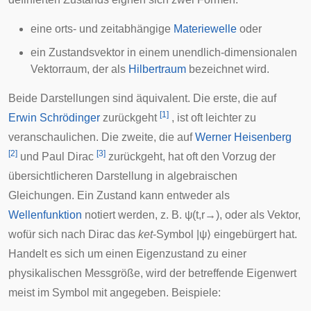
eine orts- und zeitabhängige
Materiewelle
oder
ein Zustandsvektor in einem unendlich-dimensionalen
Vektorraum
, der als
Hilbertraum
bezeichnet wird.
Beide Darstellungen sind äquivalent. Die erste, die auf
[
1
]
Erwin Schrödinger
zurückgeht
, ist oft leichter zu
veranschaulichen. Die zweite, die auf
Werner Heisenberg
[
2
]
[
3
]
und
Paul Dirac
zurückgeht, hat oft den Vorzug der
übersichtlicheren Darstellung in algebraischen
Gleichungen. Ein Zustand kann entweder als
Wellenfunktion
notiert werden, z. B.
ψ
(
t
,
r
→
)
, oder als Vektor,
wofür sich nach Dirac das
ket
-Symbol
|
ψ
⟩
eingebürgert hat.
Handelt es sich um einen Eigenzustand zu einer
physikalischen Messgröße, wird der betreffende Eigenwert
meist im Symbol mit angegeben. Beispiele: