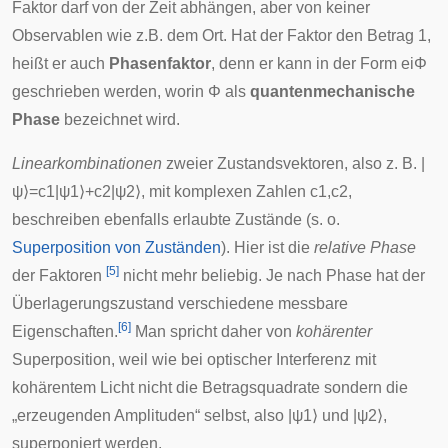
Faktor darf von der Zeit abhängen, aber von keiner
Observablen wie z.B. dem Ort. Hat der Faktor den Betrag 1,
heißt er auch
Phasenfaktor
, denn er kann in der Form
e
i
Φ
geschrieben werden, worin
Φ
als
quantenmechanische
Phase
bezeichnet wird.
Linearkombinationen
zweier Zustandsvektoren, also z. B.
|
ψ
⟩
=
c
1
|
ψ
1
⟩
+
c
2
|
ψ
2
⟩
, mit komplexen Zahlen
c
1
,
c
2
,
beschreiben ebenfalls erlaubte Zustände (s. o.
Superposition von Zuständen
). Hier ist die
relative Phase
[
5
]
der Faktoren
nicht mehr beliebig. Je nach Phase hat der
Überlagerungszustand verschiedene messbare
[
6
]
Eigenschaften.
Man spricht daher von
kohärenter
Superposition, weil wie bei optischer Interferenz mit
kohärentem Licht nicht die Betragsquadrate sondern die
„erzeugenden Amplituden“ selbst, also
|
ψ
1
⟩
und
|
ψ
2
⟩
,
superponiert werden.