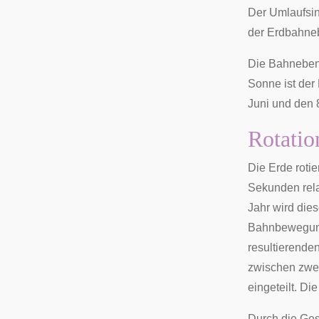
Der Umlaufsin
der Erdbahne
Die Bahneben
Sonne ist der
Juni und den 
Rotatio
Die Erde rotie
Sekunden rela
Jahr wird die
Bahnbewegung 
resultierende
zwischen zwei 
eingeteilt. Di
Durch die Ges