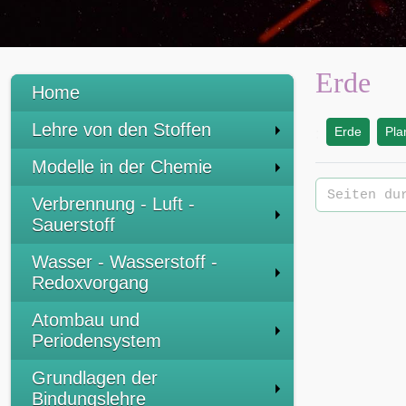
Erde
Home
Lehre von den Stoffen
Erde
Pla
:
Modelle in der Chemie
Verbrennung - Luft -
Sauerstoff
Wasser - Wasserstoff -
Redoxvorgang
Atombau und
Periodensystem
Grundlagen der
Bindungslehre