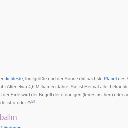
der
dichteste
, fünftgrößte und der
Sonne
drittnächste
Planet
des
ihr Alter etwa 4,6 Milliarden Jahre. Sie ist Heimat aller bekann
 der Erde wird der Begriff der erdartigen (terrestrischen) oder 
[
3
]
de ist
♁
oder
⊕
.
bahn
l
:
Erdbahn