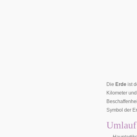
Die
Erde
ist 
Kilometer und 
Beschaffenheit
Symbol
der Er
Umlauf
→
Hauptartike