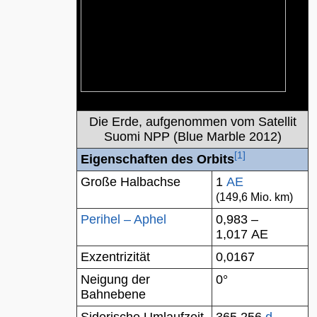
Die Erde, aufgenommen vom Satellit
Suomi NPP (
Blue Marble
2012)
[
1
]
Eigenschaften
des
Orbits
Große Halbachse
1
AE
(149,6 Mio. km)
Perihel – Aphel
0,983 –
1,017 AE
Exzentrizität
0,0167
Neigung der
0
°
Bahnebene