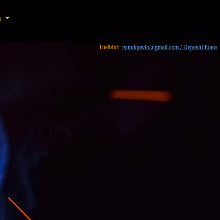
n
n
Titelbild:
tsunikpavlo@gmail.com / DepositPhotos