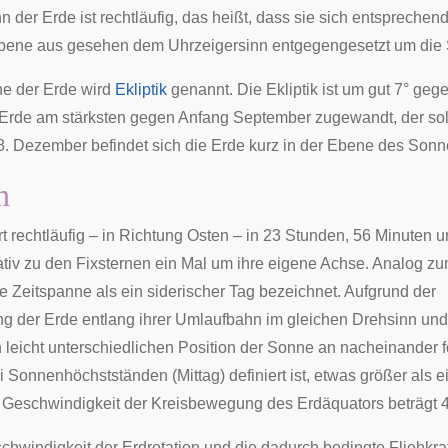
n der Erde ist
rechtläufig
, das heißt, dass sie sich entsprechen
bene aus gesehen dem Uhrzeigersinn entgegengesetzt um die
e der Erde wird
Ekliptik
genannt. Die Ekliptik ist um gut 7° ge
 Erde am stärksten gegen Anfang September zugewandt, der so
8. Dezember befindet sich die Erde kurz in der Ebene des Son
n
rt
rechtläufig
– in Richtung
Osten
– in 23 Stunden, 56 Minuten u
tiv zu den
Fixsternen
ein Mal um ihre eigene Achse. Analog zu
se Zeitspanne als ein
siderischer Tag
bezeichnet. Aufgrund der
der Erde entlang ihrer Umlaufbahn im gleichen Drehsinn und
n leicht unterschiedlichen Position der Sonne an nacheinander 
Sonnenhöchstständen (Mittag) definiert ist, etwas größer als e
e
Geschwindigkeit der Kreisbewegung
des Erdäquators beträgt 4
chwindigkeit der
Erdrotation
und die dadurch bedingte
Fliehkra