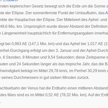
rsten keplerschen Gesetz
bewegt sich die Erde um die Sonne a
te der Ellipse. Der sonnenfernste Punkt der Umlaufbahn, das
A
nkte der
Hauptachse
der Ellipse. Der Mittelwert des Aphel- un
149,6 Mio. km. Ursprünglich wurde dieser Abstand der Definition
 Längeneinheit hauptsächlich für Entfernungsangaben innerh
iegt bei 0,983 AE (147,1 Mio. km) und das Aphel bei 1,017 AE (
erihel-Durchgang erfolgt um den 3. Januar und der Aphel-Durch
, 6 Stunden, 9 Minuten und 9,54 Sekunden; diese Zeitspanne 
inuten und 24 Sekunden länger als das
tropische Jahr
, das die 
indigkeit beträgt im Mittel 29,78 km/s, im Perihel 30,29 km/s 
 seines Durchmessers in gut sieben Minuten zurück.
achbarbahn der Venus hat die Erdbahn einen mittleren Abstand
es Mars sind es im Mittel 0,52 AE (78,32 Mio. km). Auf der Er
n
.