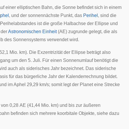
uf einer
elliptischen
Bahn, die Sonne befindet sich in einem
phel
, und der sonnennächste Punkt, das
Perihel
, sind die
d Perihelabstandes ist die große Halbachse der Ellipse und
 der
Astronomischen Einheit
(AE) zugrunde gelegt, die als
alb des Sonnensystems verwendet wird.
152,1 Mio. km). Die
Exzentrizität
der Ellipse beträgt also
gang um den 5. Juli. Für einen Sonnenumlauf benötigt die
wird auch als
siderisches Jahr
bezeichnet. Das siderische
Basis für das bürgerliche Jahr der Kalenderrechnung bildet.
und im Aphel 29,29 km/s; somit legt der Planet eine Strecke
 von 0,28 AE (41,44 Mio. km) und bis zur äußeren
dbahn befinden sich mehrere
koorbitale Objekte
, siehe dazu