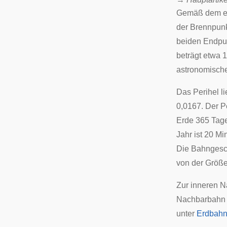
Gemäß dem
e
der Brennpunk
beiden Endpu
beträgt etwa 
astronomische
Das Perihel l
0,0167. Der P
Erde 365 Tage
Jahr ist 20 M
Die Bahngeschw
von der Größe
Zur inneren N
Nachbarbahn d
unter
Erdbah