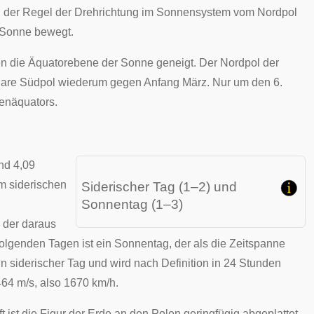
d der Regel der
Drehrichtung
im Sonnensystem vom Nordpol
 Sonne bewegt.
gen die Äquatorebene der Sonne geneigt. Der Nordpol der
lare Südpol wiederum gegen Anfang März. Nur um den 6.
nenäquators.
nd 4,09
m siderischen
Siderischer Tag (1–2) und
Sonnentag (1–3)
 der daraus
folgenden Tagen ist ein
Sonnentag
, der als die Zeitspanne
in siderischer Tag und wird nach Definition in 24 Stunden
64 m/s, also 1670 km/h.
ft
ist die
Figur der Erde
an den
Polen
geringfügig
abgeplattet