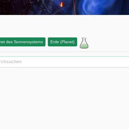
net des Sonnensystems
Erde (Planet)