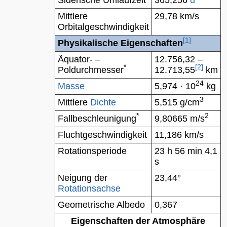
Siderische Umlaufzeit
365,256
d
Mittlere
29,78 km/s
Orbitalgeschwindigkeit
[
1
]
Physikalische Eigenschaften
Äquator- –
12.756,32 –
*
[
2
]
Poldurchmesser
12.713,55
km
24
Masse
5,974 · 10
kg
3
Mittlere
Dichte
5,515 g/cm
*
2
Fallbeschleunigung
9,80665 m/s
Fluchtgeschwindigkeit
11,186 km/s
Rotationsperiode
23 h 56 min 4,1
s
Neigung der
23,44°
Rotationsachse
Geometrische
Albedo
0,367
Eigenschaften der
Atmosphäre