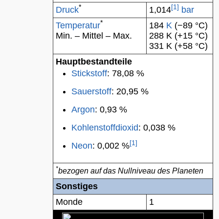
*
[
1
]
Druck
1,014
bar
*
Temperatur
184
K
(−89
°C
)
Min. – Mittel – Max.
288 K (+15 °C)
331 K (+58 °C)
Hauptbestandteile
Stickstoff
: 78,08 %
Sauerstoff
: 20,95 %
Argon
: 0,93 %
Kohlenstoffdioxid
: 0,038 %
[
1
]
Neon
: 0,002 %
*
bezogen auf das
Nullniveau
des Planeten
Sonstiges
Monde
1