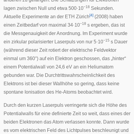
−18
lagen zwischen Null und etwa 500·10
Sekunden.
[
4
]
Aktuelle Experimente an der ETH Zürich
(2008) haben
−18
einen Zeitbedarf von maximal 34·10
s ergeben, das ist
die Messgenauigkeit der Anordnung. Im Experiment wurde
−15
ein zirkular polarisierter Laserpuls von nur 5·10
s Dauer
(während dieser Zeit rotiert der elektrische Feldvektor
einmal um 360°) auf ein Elektron geschossen, das „hinter“
einem Potentialwall von 24,6 eV an ein Heliumatom
gebunden war. Die Durchtrittswahrscheinlichkeit des
Elektrons ist bei dieser Wallhöhe so gering, dass keine
spontane Ionisation des He-Atoms beobachtet wird.
Durch den kurzen Laserpuls verringerte sich die Höhe des
Potentialwalls für eine definierte Zeit so weit, dass eines der
beiden Elektronen das Atom verlassen konnte. Dann wurde
es vom elektrischen Feld des Lichtpulses beschleunigt und