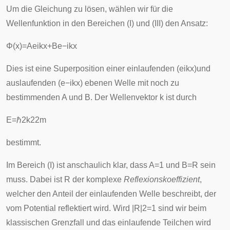
Um die Gleichung zu lösen, wählen wir für die
Wellenfunktion in den Bereichen (I) und (III) den
Ansatz
:
Φ
(
x
)
=
A
e
i
k
x
+
B
e
−
i
k
x
Dies ist eine Superposition einer einlaufenden (
e
i
k
x
)und
auslaufenden (
e
−
i
k
x
) ebenen Welle mit noch zu
bestimmenden A und B. Der Wellenvektor k ist durch
E
=
ℏ
2
k
2
2
m
bestimmt.
Im Bereich (I) ist anschaulich klar, dass A=1 und B=R sein
muss. Dabei ist R der
komplexe
Reflexionskoeffizient
,
welcher den Anteil der einlaufenden Welle beschreibt, der
vom Potential reflektiert wird. Wird
|
R
|
2
=
1
sind wir beim
klassischen Grenzfall und das einlaufende Teilchen wird