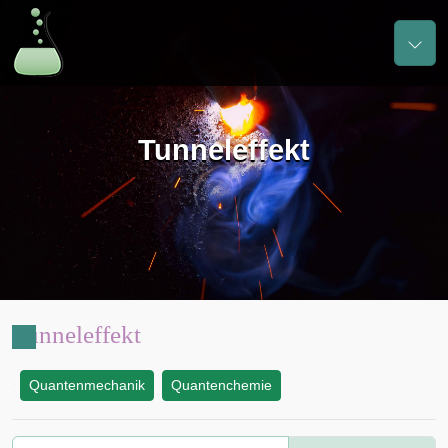
Tunneleffekt
Tunneleffekt
Quantenmechanik
Quantenchemie
: