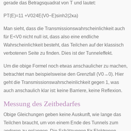
gerade das Betragsquadrat von T und lautet:
P
T
(
E
)
=
1
1
+
V
0
2
4
E
(
V
0
−
E
)
sinh
2
(
2
κ
a
)
Man sieht, dass die Transmissionswahrscheinlichkeit auch
für
E
<
V
0
nicht null ist, dass also eine endliche
Wahrscheinlichkeit besteht, das Teilchen auf der klassisch
verbotenen Seite zu finden. Dies ist der Tunneleffekt.
Um die obige Formel noch etwas anschaulicher zu machen,
betrachtet man beispielsweise den Grenzfall (
V
0
→
0
). Hier
geht die Transmissionswahrscheinlichkeit gegen 1, was
auch anschaulich klar ist: keine Barriere, keine Reflexion.
Messung des Zeitbedarfes
Obige Gleichungen geben keine Auskunft, wie lange das
Teilchen braucht, um von einem Ende des Tunnels zum
anderen zu gelangen. Die Schätzungen für Elektronen