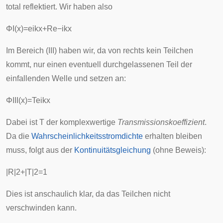
total reflektiert. Wir haben also
Φ
I
(
x
)
=
e
i
k
x
+
R
e
−
i
k
x
Im Bereich (III) haben wir, da von rechts kein Teilchen
kommt, nur einen eventuell durchgelassenen Teil der
einfallenden Welle und setzen an:
Φ
III
(
x
)
=
T
e
i
k
x
Dabei ist T der komplexwertige
Transmissionskoeffizient
.
Da die
Wahrscheinlichkeitsstromdichte
erhalten bleiben
muss, folgt aus der
Kontinuitätsgleichung
(ohne Beweis):
|
R
|
2
+
|
T
|
2
=
1
Dies ist anschaulich klar, da das Teilchen nicht
verschwinden kann.