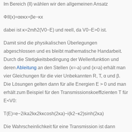
Im Bereich (II) wählen wir den allgemeinen Ansatz
Φ
II
(
x
)
=
α
e
κ
x
+
β
e
−
κ
x
dabei ist
κ
=
2
m
ℏ
2
(
V
0
−
E
)
und reell, da
V
0
−
E
>
0
ist.
Damit sind die physikalischen Überlegungen
abgeschlossen und es bleibt mathematische Handarbeit.
Durch die
Stetigkeitsbedingung
der Wellenfunktion und
deren
Ableitung
an den Stellen (x=-a) und (x=a) erhält man
vier Gleichungen für die vier Unbekannten R, T,
α
und
β
.
Die Lösungen gelten dann für alle Energien E > 0 und man
erhält zum Beispiel für den Transmissionskoeffizienten T für
E
<
V
0
:
T
(
E
)
=
e
−
2
i
k
a
2
k
κ
2
k
κ
cosh
(
2
κ
a
)
−
i
(
k
2
−
κ
2
)
sinh
(
2
κ
a
)
Die Wahrscheinlichkeit für eine Transmission ist dann