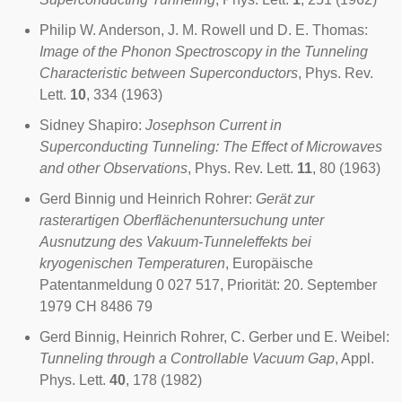
Philip W. Anderson
, J. M. Rowell und D. E. Thomas:
Image of the Phonon Spectroscopy in the Tunneling
Characteristic between Superconductors
, Phys. Rev.
Lett.
10
, 334 (1963)
Sidney Shapiro:
Josephson Current in
Superconducting Tunneling: The Effect of Microwaves
and other Observations
, Phys. Rev. Lett.
11
, 80 (1963)
Gerd Binnig
und
Heinrich Rohrer
:
Gerät zur
rasterartigen Oberflächenuntersuchung unter
Ausnutzung des Vakuum-Tunneleffekts bei
kryogenischen Temperaturen
, Europäische
Patentanmeldung 0 027 517, Priorität: 20. September
1979 CH 8486 79
Gerd Binnig
,
Heinrich Rohrer
, C. Gerber und E. Weibel:
Tunneling through a Controllable Vacuum Gap
, Appl.
Phys. Lett.
40
, 178 (1982)