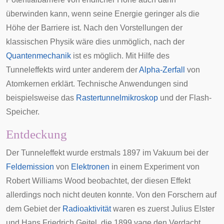
überwinden kann, wenn seine Energie geringer als die
Höhe der Barriere ist. Nach den Vorstellungen der
klassischen Physik
wäre dies unmöglich, nach der
Quantenmechanik
ist es möglich. Mit Hilfe des
Tunneleffekts wird unter anderem der
Alpha-Zerfall
von
Atomkernen erklärt. Technische Anwendungen sind
beispielsweise das
Rastertunnelmikroskop
und der
Flash-
Speicher
.
Entdeckung
Der Tunneleffekt wurde erstmals 1897 im Vakuum bei der
Feldemission
von
Elektronen
in einem Experiment von
Robert Williams Wood
beobachtet, der diesen Effekt
allerdings noch nicht deuten konnte. Von den Forschern auf
dem Gebiet der
Radioaktivität
waren es zuerst
Julius Elster
und
Hans Friedrich Geitel
, die 1899 vage den Verdacht