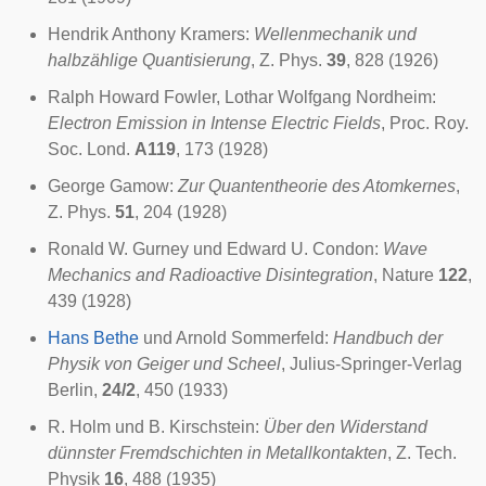
Hendrik Anthony Kramers
:
Wellenmechanik und
halbzählige Quantisierung
, Z. Phys.
39
, 828 (1926)
Ralph Howard Fowler
,
Lothar Wolfgang Nordheim
:
Electron Emission in Intense Electric Fields
, Proc. Roy.
Soc. Lond.
A119
, 173 (1928)
George Gamow
:
Zur Quantentheorie des Atomkernes
,
Z. Phys.
51
, 204 (1928)
Ronald W. Gurney
und
Edward U. Condon
:
Wave
Mechanics and Radioactive Disintegration
,
Nature
122
,
439 (1928)
Hans Bethe
und
Arnold Sommerfeld
:
Handbuch der
Physik von Geiger und Scheel
, Julius-Springer-Verlag
Berlin,
24/2
, 450 (1933)
R. Holm und B. Kirschstein:
Über den Widerstand
dünnster Fremdschichten in Metallkontakten
, Z. Tech.
Physik
16
, 488 (1935)