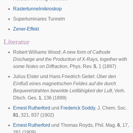
Rastertunnelmikroskop
Superluminares Tunneln
Zener-Effekt
Literatur
Robert Williams Wood
:
A new form of Cathode
Discharge and the Production of X-Rays, together with
some Notes on Diffraction
,
Phys. Rev.
5
, 1 (1897)
Julius Elster
und
Hans Friedrich Geitel
:
Über den
Einfluß eines magnetischen Feldes auf die durch
Bequerelstrahlen bewirkte Leitfähigkeit der Luft
, Verh.
Dtsch. Ges.
1
, 136 (1899)
Ernest Rutherford
und
Frederick Soddy
,
J. Chem. Soc.
81
, 321, 837 (1902)
Ernest Rutherford
und
Thomas Royds
, Phil. Mag.
6
, 17,
281 (1909)