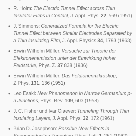
R. Holm:
The Electric Tunnel Effect across Thin
Insulator Films in Contact
, J. Appl. Phys.
22
, 569 (1951)
J. Simmons:
Generalized Formula for the Electric
Tunnel Effect between Similar Electrodes Separated by
a Thin Insulating Film
, J. Appl. Physics
34
, 1793 (1963)
Erwin Wilhelm Müller
:
Versuche zur Theorie der
Elektronenemission unter der Einwirkung hoher
Feldstärke
, Phys. Z.
37
838 (1936)
Erwin Wilhelm Müller
:
Das Feldionenmikroskop
,
Z.Phys.
131
, 136 (1951)
Leo Esaki
:
New Phenomenon in Narrow Germanium p-
n Junctions
, Phys. Rev.
109
, 603 (1958)
J. C. Fisher und
Ivar Giaever
:
Tunneling Through Thin
Insulating Layers
, J. Appl. Phys.
32
, 172 (1961)
Brian D. Josephson
:
Possible New Effects in
Superconducting Tunneling
, Phys. Lett.
1
, 251 (1962)