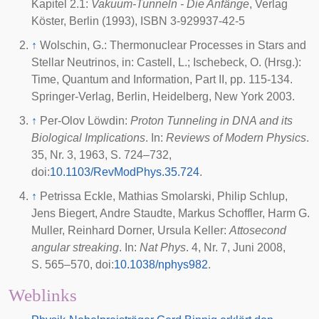
Kapitel 2.1:
Vakuum-Tunneln - Die Anfänge
, Verlag
Köster, Berlin (1993), ISBN 3-929937-42-5
↑
Wolschin, G.: Thermonuclear Processes in Stars and
Stellar Neutrinos, in: Castell, L.; Ischebeck, O. (Hrsg.):
Time, Quantum and Information, Part II, pp. 115-134.
Springer-Verlag, Berlin, Heidelberg, New York 2003.
↑
Per-Olov Löwdin:
Proton Tunneling in DNA and its
Biological Implications
. In:
Reviews of Modern Physics
.
35, Nr. 3,
1963
, S. 724–732,
doi
:
10.1103/RevModPhys.35.724
.
↑
Petrissa Eckle, Mathias Smolarski, Philip Schlup,
Jens Biegert, Andre Staudte, Markus Schoffler, Harm G.
Muller, Reinhard Dorner, Ursula Keller:
Attosecond
angular streaking
. In:
Nat Phys
. 4, Nr. 7,
Juni 2008
,
S. 565–570,
doi
:
10.1038/nphys982
.
Weblinks