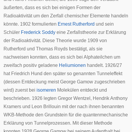
äußerten, dass es sich bei einigen Formen der
Radioaktivität um den Zerfall chemischer Elemente handeln
könnte. 1902 formulierten
Ernest Rutherford
und sein
Schüler
Frederick Soddy
eine Zerfallstheorie zur Erklärung
der Radioaktivität. Diese Theorie wurde 1909 von
Rutherford und
Thomas Royds
bestätigt, als sie
nachweisen konnten, dass es sich bei
Alphateilchen
um
zweifach positiv geladene
Heliumionen
handelt. 1926/27
hat
Friedrich Hund
den später so genannten Tunneleffekt
(dessen Entdeckung meist George Gamow zugeschrieben
wird) zuerst bei
isomeren
Molekülen entdeckt und
beschrieben. 1926 legten
Gregor Wentzel
,
Hendrik Anthony
Kramers
und
Leon Brillouin
mit der nach ihnen benannten
WKB-Methode
den Grundstein für die quantenmechanische
Erklärung von Tunnelprozessen. Mit dieser Methode
konnten 1928
George Gamow
bei seinem Aufenthalt bei