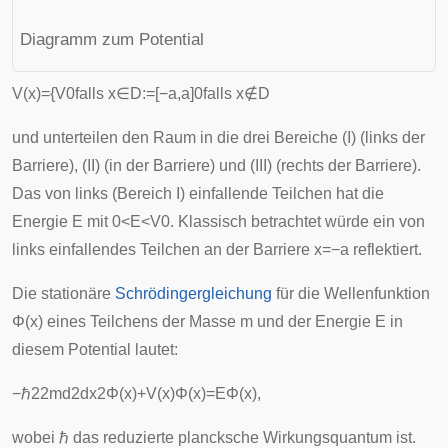
Diagramm zum Potential
V
(
x
)
=
{
V
0
falls
x
∈
D
:
=
[
−
a
,
a
]
0
falls
x
∉
D
und unterteilen den Raum in die drei Bereiche (I) (links der
Barriere), (II) (in der Barriere) und (III) (rechts der Barriere).
Das von links (Bereich I) einfallende Teilchen hat die
Energie E mit
0
<
E
<
V
0
. Klassisch betrachtet würde ein von
links einfallendes Teilchen an der Barriere
x
=
−
a
reflektiert.
Die stationäre
Schrödingergleichung
für die Wellenfunktion
Φ
(
x
)
eines Teilchens der Masse
m
und der Energie
E
in
diesem Potential lautet:
−
ℏ
2
2
m
d
2
d
x
2
Φ
(
x
)
+
V
(
x
)
Φ
(
x
)
=
E
Φ
(
x
)
,
wobei
ℏ
das
reduzierte plancksche Wirkungsquantum
ist.