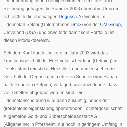
Umbenennung in den heutigen Namen „Umicore“ auch
Rechnung getragen. Im Sommer 2003 übernahm Umicore
schließlich die ehemaligen
Degussa
-Aktivitäten im
Edelmetall
-Sektor (Unternehmen
Dmc²
) von der
OM Group
,
Cleveland
(
USA
) und erweiterte damit sein Portfolio um
diesen Produktbereich.
Seit dem Kauf durch Umicore im Jahr 2003 wird das
Traditionsgeschäft der Edelmetallscheidung (Refining) in
Deutschland (einst das Herzstück und namensgebende
Geschäft der Degussa) in mehreren Schritten von
Hanau
nach
Hoboken
(Belgien) verlagert, was dazu führte, dass
viele Stellen abgebaut worden sind. Die
Edelmetallscheidung wird dann zukünftig, neben der
größtenteils eigenständig operierenden Tochtergesellschaft
Allgemeine Gold- und Silberscheideanstalt AG
(Allgemeine) in
Pforzheim
, nur noch in geringem Umfang in