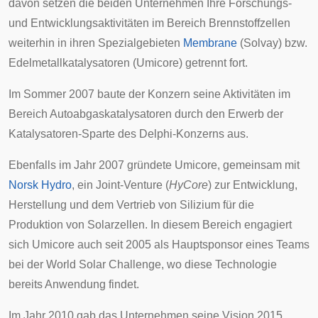
davon setzen die beiden Unternehmen Ihre Forschungs-
und Entwicklungsaktivitäten im Bereich Brennstoffzellen
weiterhin in ihren Spezialgebieten
Membrane
(Solvay) bzw.
Edelmetallkatalysatoren (Umicore) getrennt fort.
Im Sommer 2007 baute der Konzern seine Aktivitäten im
Bereich Autoabgaskatalysatoren durch den Erwerb der
Katalysatoren-Sparte des
Delphi
-Konzerns aus.
Ebenfalls im Jahr 2007 gründete Umicore, gemeinsam mit
Norsk Hydro
, ein Joint-Venture (
HyCore
) zur Entwicklung,
Herstellung und dem Vertrieb von Silizium für die
Produktion von Solarzellen. In diesem Bereich engagiert
sich Umicore auch seit 2005 als Hauptsponsor eines Teams
bei der
World Solar Challenge
, wo diese Technologie
bereits Anwendung findet.
Im Jahr 2010 gab das Unternehmen seine Vision 2015