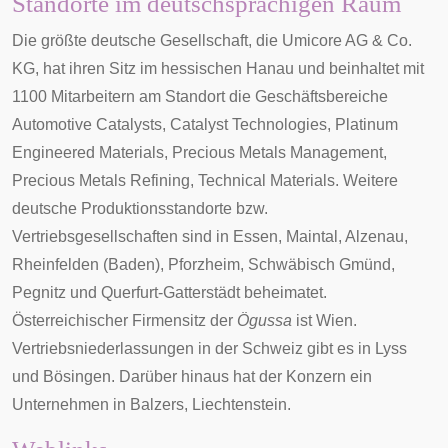
Standorte im deutschsprachigen Raum
Die größte deutsche Gesellschaft, die Umicore AG & Co.
KG, hat ihren Sitz im
hessischen
Hanau
und beinhaltet mit
1100 Mitarbeitern am Standort die Geschäftsbereiche
Automotive Catalysts, Catalyst Technologies, Platinum
Engineered Materials, Precious Metals Management,
Precious Metals Refining, Technical Materials. Weitere
deutsche Produktionsstandorte bzw.
Vertriebsgesellschaften sind in
Essen
,
Maintal
,
Alzenau
,
Rheinfelden (Baden)
,
Pforzheim
,
Schwäbisch Gmünd
,
Pegnitz
und
Querfurt
-Gatterstädt beheimatet.
Österreichischer Firmensitz der
Ögussa
ist
Wien
.
Vertriebsniederlassungen in der Schweiz gibt es in
Lyss
und
Bösingen
. Darüber hinaus hat der Konzern ein
Unternehmen in
Balzers
,
Liechtenstein
.