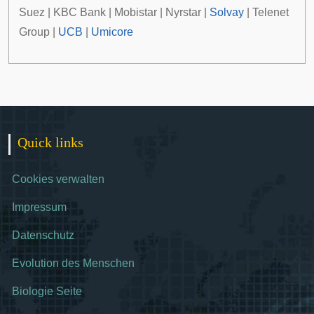
Suez
|
KBC Bank
|
Mobistar
|
Nyrstar
|
Solvay
|
Telenet
Group
|
UCB
|
Umicore
Quick links
Cookies verwalten
Impressum
Datenschutz
Evolution des Menschen
Biologie Seite