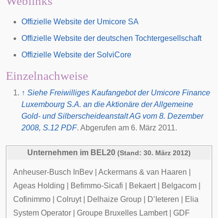
Weblinks
Offizielle Website der Umicore SA
Offizielle Website der deutschen Tochtergesellschaft
Offizielle Website der SolviCore
Einzelnachweise
↑
Siehe Freiwilliges Kaufangebot der Umicore Finance
Luxembourg S.A. an die Aktionäre der Allgemeine
Gold- und Silberscheideanstalt AG vom 8. Dezember
2008, S.12 PDF
. Abgerufen am 6. März 2011.
Unternehmen im
BEL20
(Stand: 30. März 2012)
Anheuser-Busch InBev
|
Ackermans & van Haaren
|
Ageas Holding
|
Befimmo-Sicafi
|
Bekaert
|
Belgacom
|
Cofinimmo
|
Colruyt
|
Delhaize Group
|
D’Ieteren
|
Elia
System Operator
|
Groupe Bruxelles Lambert
|
GDF