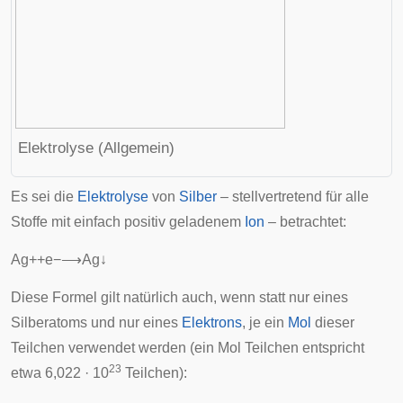
Elektrolyse (Allgemein)
Es sei die
Elektrolyse
von
Silber
– stellvertretend für alle
Stoffe mit einfach positiv geladenem
Ion
– betrachtet:
A
g
+
+
e
−
⟶
A
g
↓
Diese Formel gilt natürlich auch, wenn statt nur eines
Silberatoms und nur eines
Elektrons
, je ein
Mol
dieser
Teilchen verwendet werden (ein Mol Teilchen entspricht
23
etwa 6,022 · 10
Teilchen):