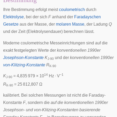
Ihre Bestimmung erfolgt meist
coulometrisch
durch
Elektrolyse
, bei der sich
F
anhand der
Faradayschen
Gesetze
aus der Masse, der
molaren Masse
, der Ladung
Q
und der Zeit (Elektrolysendauer) berechnen lässt.
Moderne coulometrische Messeinrichtungen sind auf die
exakt festgelegten Werte der
konventionellen 1990er
Josephson-Konstante
K
und der
konventionellen 1990er
J-90
von-Klitzing-Konstante
R
K-90
14
−1
K
= 4,835 979 × 10
Hz · V
J-90
R
= 25 812,807 Ω
K-90
kalibriert. Bei solchen Messungen ist nicht die Faraday-
Konstante
F
, sondern die
auf die konventionellen 1990er
Josephson- und von-Klitzing-Konstanten basierende