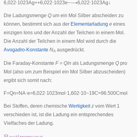
6
,
0
2
2
⋅
1
0
2
3
A
g
+
+
6
,
0
2
2
⋅
1
0
2
3
e
−
⟶
6
,
0
2
2
⋅
1
0
2
3
A
g
↓
Die Ladungsmenge
Q
um ein Mol Silber abscheiden zu
können, bestimmt sich aus der
Elementarladung
e
eines
einzigen Ions und der Anzahl der Teilchen in einem Mol.
Die Anzahl der Teilchen in einem Mol wird durch die
Avogadro-Konstante
N
ausgedrückt.
A
Die Faraday-Konstante
F
=
Q
/
n
als Ladungsmenge
Q
pro
Mol (also um zum Beispiel ein Mol Silber abzuscheiden)
ergibt sich somit nach:
F
=
Q
n
=
N
A
⋅
e
=
6
,
0
2
2
⋅
1
0
2
3
m
o
l
⋅
1
,
6
0
2
⋅
1
0
−
1
9
C
≈
9
6
.
5
0
0
C
m
o
l
Bei Stoffen, deren chemische
Wertigkeit
z
vom Wert 1
verschieden ist, ist die Ladung ein entsprechendes
Vielfaches der Ladung.
Bestimmung