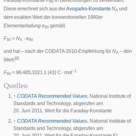
Faraday-Konstante
F
in Berechnungen zu verwenden.
90
Diese errechnet sich aus der
Avogadro-Konstante
N
und
A
dem exakten Wert der
konventionellen 1990er
Elementarladung
e
gemäß
90
F
=
N
·
e
90
A
90
und hat – nach der CODATA 2010-Empfehlung für
N
– den
A
[
2
]
Wert:
−1
F
= 96 485,3321 1 (43) C · mol
90
Quellen
↑
CODATA Recommended Values
.
National Institute of
Standards and Technology, abgerufen am
20. Juni 2011
.
Wert für die Faraday-Konstante
↑
CODATA Recommended Values
.
National Institute of
Standards and Technology, abgerufen am
20. Juni 2011
.
Wert für die Faraday-Konstante
F
*