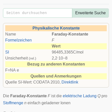
Erweiterte Suche
Physikalische Konstante
Name
Faraday-Konstante
Formelzeichen
F
Wert
SI
9
6
4
8
5
,
3
3
6
5
C
/
m
o
l
Unsicherheit
2
,
2
⋅
1
0
−
8
(rel.)
Bezug zu anderen Konstanten
F
=
N
A
e
Quellen und Anmerkungen
Quelle SI-Wert:
CODATA
2010,
Direktlink
Die
Faraday-Konstante
F
ist die
elektrische Ladung
Q
pro
Stoffmenge
n
einfach geladener Ionen