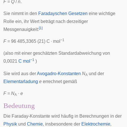
F
=
Q
/
n
.
Sie nimmt in den
Faradayschen Gesetzen
eine wichtige
Rolle ein, ihr Wert beträgt nach derzeitiger
[
1
]
Messgenauigkeit:
−1
F
= 96 485,3365 (21) C · mol
(also mit einer geschätzten
Standardabweichung
von
−1
0,0021
C
mol
)
Sie wird aus der
Avogadro-Konstanten
N
und der
A
Elementarladung
e
errechnet gemäß
F
=
N
·
e
A
Bedeutung
Die Faraday-Konstante wird häufig in Berechnungen in der
Physik
und
Chemie
, insbesondere der
Elektrochemie
,