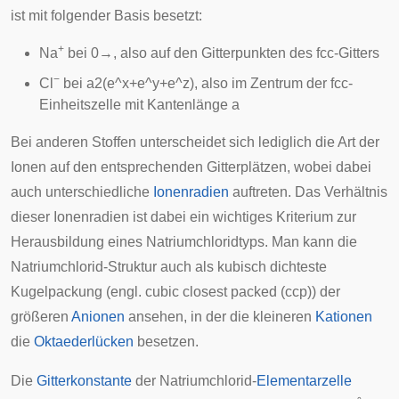
ist mit folgender Basis besetzt:
+
Na
bei
0
→
, also auf den Gitterpunkten des fcc-Gitters
−
Cl
bei
a
2
(
e
^
x
+
e
^
y
+
e
^
z
)
, also im Zentrum der fcc-
Einheitszelle
mit Kantenlänge
a
Bei anderen Stoffen unterscheidet sich lediglich die Art der
Ionen auf den entsprechenden Gitterplätzen, wobei dabei
auch unterschiedliche
Ionenradien
auftreten. Das Verhältnis
dieser Ionenradien ist dabei ein wichtiges Kriterium zur
Herausbildung eines Natriumchloridtyps. Man kann die
Natriumchlorid-Struktur auch als
kubisch dichteste
Kugelpackung
(engl. cubic closest packed (ccp)) der
größeren
Anionen
ansehen, in der die kleineren
Kationen
die
Oktaederlücken
besetzen.
Die
Gitterkonstante
der Natriumchlorid-
Elementarzelle