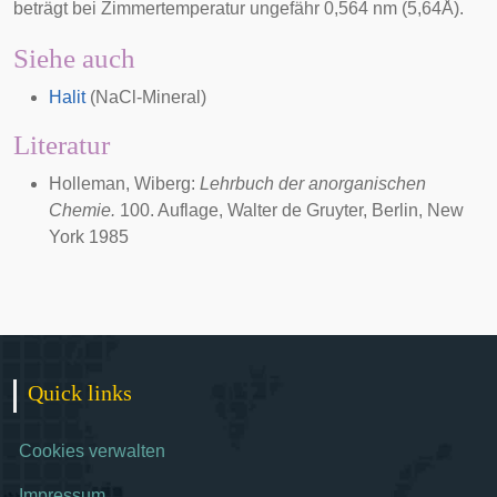
beträgt bei Zimmertemperatur ungefähr 0,564 nm (5,64
Å
).
Siehe auch
Halit
(NaCl-Mineral)
Literatur
Holleman, Wiberg:
Lehrbuch der anorganischen
Chemie.
100. Auflage, Walter de Gruyter, Berlin, New
York 1985
Quick links
Cookies verwalten
Impressum