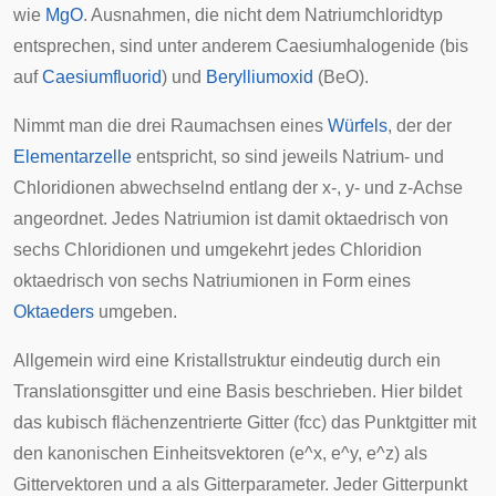
wie
MgO
. Ausnahmen, die nicht dem Natriumchloridtyp
entsprechen, sind unter anderem
Caesiumhalogenide
(bis
auf
Caesiumfluorid
) und
Berylliumoxid
(BeO).
Nimmt man die drei
Raumachsen
eines
Würfels
, der der
Elementarzelle
entspricht, so sind jeweils Natrium- und
Chloridionen abwechselnd entlang der x-, y- und z-Achse
angeordnet. Jedes Natriumion ist damit oktaedrisch von
sechs Chloridionen und umgekehrt jedes Chloridion
oktaedrisch von sechs Natriumionen in Form eines
Oktaeders
umgeben.
Allgemein wird eine Kristallstruktur eindeutig durch ein
Translationsgitter
und eine Basis beschrieben. Hier bildet
das
kubisch flächenzentrierte Gitter
(fcc) das Punktgitter mit
den kanonischen Einheitsvektoren (
e
^
x
,
e
^
y
,
e
^
z
) als
Gittervektoren und
a
als Gitterparameter. Jeder Gitterpunkt