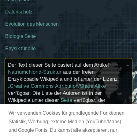
Datenschutz
Evolution des Menschen
Biologie Seite
Physik für alle
Der Text dieser Seite basiert auf dem Artikel
Natriumchlorid-Struktur
aus der freien
Enzyklopädie Wikipedia und ist unter der Lizenz
„Creative Commons Attribution/Share Alike“
verfügbar. Die Liste der Autoren ist in der
Wikipedia unter dieser
Seite
verfügbar, der
Artikel kann
hier
bearbeitet werden.
Wir verwenden Cookies für grundlegende Funktionen,
Informationen zu den Urhebern und zum
Lizenzstatus eingebundener Mediendateien
Statistik, Werbung, externe Medien (YouTube/Maps)
(etwa Bilder oder Videos) können im Regelfall
und Google Fonts. Du kannst alle akzeptieren, nur
durch Anklicken dieser abgerufen werden.