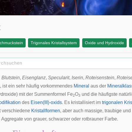
t
chmuckstein
Trigonales Kristallsystem
Oxide und Hydroxide
h
Blutstein
,
Eisenglanz
,
Specularit
,
Iserin
,
Roteisenstein
,
Roteis
 ist ein sehr häufig vorkommendes
Mineral
aus der
Mineralklas
droxide) mit der Summenformel Fe
O
und die häufigste natürl
2
3
difikation
des
Eisen(III)-oxids
. Es kristallisiert im
trigonalen Kri
t verschiedene
Kristallformen
, aber auch massige, traubige und
e
Aggregate
von grauer, schwarzer oder rotbrauner Farbe.