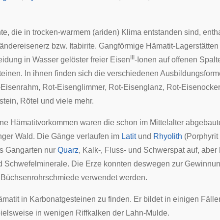
e, die in trocken-warmem (ariden) Klima entstanden sind, enth
ändereisenerz
bzw. Itabirite. Gangförmige Hämatit-Lagerstätte
III
idung in Wasser gelöster freier Eisen
-Ionen auf offenen Spalt
teinen. In ihnen finden sich die verschiedenen Ausbildungsfor
-Eisenrahm, Rot-Eisenglimmer, Rot-Eisenglanz, Rot-Eisenocker
stein, Rötel und viele mehr.
ne Hämatitvorkommen waren die schon im Mittelalter abgebau
nger Wald
. Die Gänge verlaufen im
Latit
und
Rhyolith
(Porphyrit
ls Gangarten nur
Quarz
, Kalk-, Fluss- und Schwerspat auf, aber
d Schwefelminerale. Die Erze konnten deswegen zur Gewinnu
e Büchsenrohrschmiede verwendet werden.
ämatit in Karbonatgesteinen zu finden. Er bildet in einigen Fäll
pielsweise in wenigen
Riffkalken
der
Lahn-Mulde
.