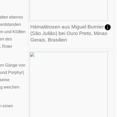
alten ebenso
n entstanden
Hämatitrosen aus Miguel Burnier
en und Klüften
(São Julião) bei
Ouro Preto
, Minas
men des
Gerais, Brasilien
, Roter
ten Gänge von
 und Porphyr)
 keine
ng weichen
en einen