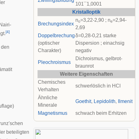
Zwillingsbildung
der
1
0
1
¯
1
,
0
0
0
1
Kristalloptik
n
=3,22-2,90 ; n
=2,94-
o
e
Brechungsindex
Nairi
-
2,69
[
4
]
gt.
Doppelbrechung
δ=0,28-0,21 starke
(optischer
Dispersion ; einachsig
 den
Charakter)
negativ
Dichroismus, gelbrot-
Pleochroismus
braunrot
ämatit
Weitere Eigenschaften
Chemisches
schwerlöslich in HCl
Verhalten
Ähnliche
Goethit
,
Lepidolith
,
Ilmenit
Minerale
uflage)
Magnetismus
schwach beim Erhitzen
runz'schen
er beteiligten