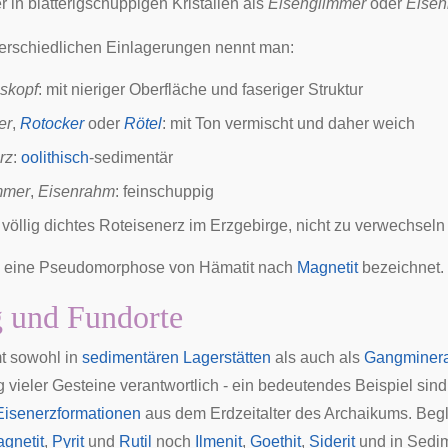
er in blätterigschuppigen Kristallen als
Eisenglimmer
oder
Eise
terschiedlichen Einlagerungen nennt man:
askopf
: mit nieriger Oberfläche und faseriger Struktur
er
,
Rotocker
oder
Rötel
: mit Ton vermischt und daher weich
rz
:
oolithisch
-sedimentär
mmer
,
Eisenrahm
: feinschuppig
: völlig dichtes Roteisenerz im Erzgebirge, nicht zu verwechseln
 eine
Pseudomorphose
von Hämatit nach
Magnetit
bezeichnet.
 und Fundorte
t sowohl in
sedimentären
Lagerstätten
als auch als
Gangminera
 vieler Gesteine verantwortlich - ein bedeutendes Beispiel sind
Eisenerzformationen
aus dem Erdzeitalter des
Archaikums
.
Begl
gnetit
,
Pyrit
und
Rutil
noch
Ilmenit
,
Goethit
,
Siderit
und in Sedi