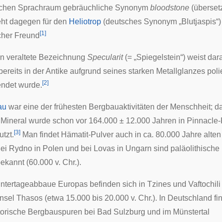
schen Sprachraum gebräuchliche Synonym
bloodstone
(überset
teht dagegen für den
Heliotrop
(deutsches Synonym „Blutjaspis“) 
[
1
]
cher Freund
n veraltete Bezeichnung
Specularit
(= „Spiegelstein“) weist dara
ereits in der
Antike
aufgrund seines starken Metallglanzes polie
[
2
]
endet wurde.
au
war eine der frühesten
Bergbauaktivitäten
der Menschheit; d
 Mineral wurde schon vor 164.000 ± 12.000 Jahren in
Pinnacle-
[
3
]
tzt.
Man findet Hämatit-Pulver auch in ca. 80.000 Jahre alten
Bei
Rydno
in
Polen
und bei
Lovas
in
Ungarn
sind
paläolithische
kannt (60.000 v. Chr.).
Untertageabbaue Europas befinden sich in
Tzines
und
Vaftochili
Insel
Thasos
(etwa 15.000 bis 20.000 v. Chr.). In Deutschland f
torische Bergbauspuren bei
Bad Sulzburg
und im Münstertal