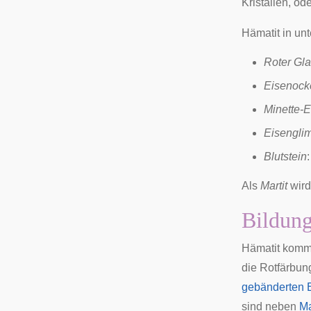
Kristallen, od
Hämatit in un
Roter Gl
Eisenock
Minette-E
Eisengli
Blutstein
Als
Martit
wird
Bildung
Hämatit komm
die Rotfärbung
gebänderten 
sind neben
Ma