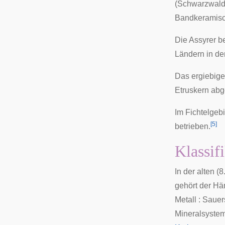
(Schwarzwald)
Bandkeramisc
Die Assyrer b
Ländern in de
Das ergiebig
Etruskern
abg
Im Fichtelgeb
[
5
]
betrieben.
Klassif
In der
alten (8
gehört der Hä
Metall : Sauers
Mineralsystema