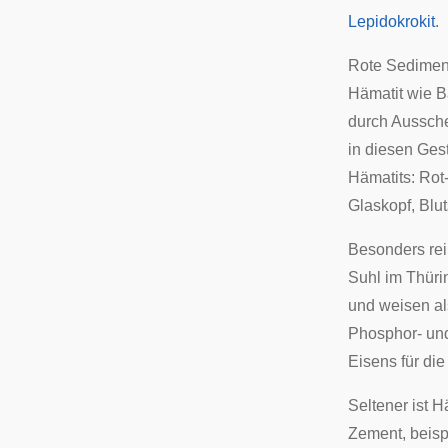
Lepidokrokit
.
Rote Sediment
Hämatit wie
B
durch Aussche
in diesen Ges
Hämatits: Rot
Glaskopf, Blut
Besonders rei
Suhl
im
Thüri
und weisen a
Phosphor- un
Eisens für di
Seltener ist H
Zement
, beis