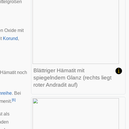
ittelgroßen
n Oxide mit
it
Korund
,
Blättriger Hämatit mit
n Hämatit noch
spiegelndem Glanz (rechts liegt
roter
Andradit
auf)
hreihe
. Bei
[
6
]
menit.
t als
enden