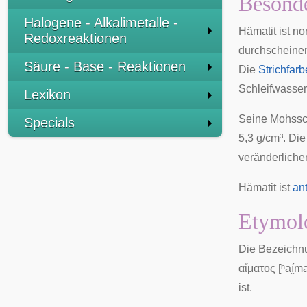
Besonde
Halogene - Alkalimetalle -
Hämatit ist no
Redoxreaktionen
durchscheinend
Säure - Base - Reaktionen
Die
Strichfarb
Schleifwasser
Lexikon
Seine
Mohssc
Specials
5,3 g/cm³. Di
veränderlich
Hämatit ist
an
Etymolo
Die Bezeichnu
αἵματος
[ʰaí̯m
ist.