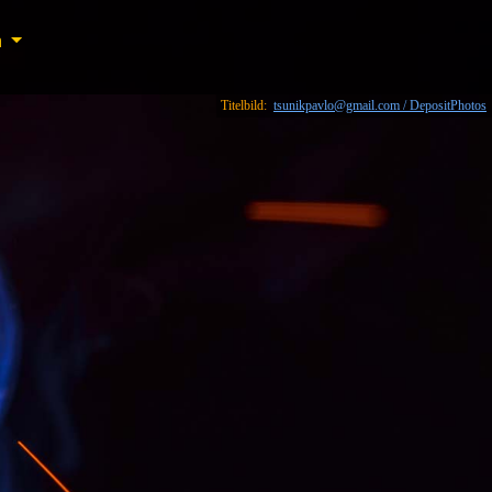
n
n
Titelbild:
tsunikpavlo@gmail.com / DepositPhotos