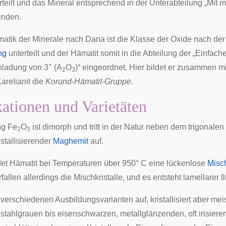
teilt und das Mineral entsprechend in der Unterabteilung „Mit m
inden.
matik der Minerale nach Dana
ist die Klasse der Oxide nach der
ng
unterteilt und der Hämatit somit in die Abteilung der „
Einfache
+
nladung von 3
(A
O
)
“ eingeordnet. Hier bildet er zusammen m
2
3
arelianit
die
Korund-Hämatit-Gruppe
.
ationen und Varietäten
ng Fe
O
ist
dimorph
und tritt in der Natur neben dem trigonale
2
3
istallisierender
Maghemit
auf.
det Hämatit bei Temperaturen über 950° C eine lückenlose
Misc
allen allerdings die Mischkristalle, und es entsteht lamellarer Il
in verschiedenen Ausbildungsvarianten auf, kristallisiert aber meis
 stahlgrauen bis eisenschwarzen, metallglänzenden, oft irisier