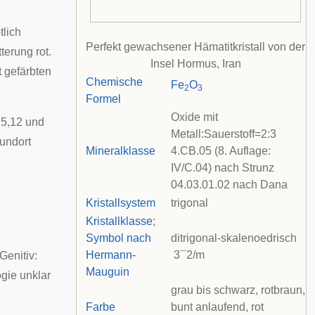
tlich
Perfekt gewachsener Hämatitkristall von der
terung rot.
Insel Hormus
, Iran
t gefärbten
Chemische
Fe
O
2
3
Formel
Oxide mit
5,12 und
Metall:Sauerstoff=2:3
undort
Mineralklasse
4.CB.05 (8. Auflage:
IV/C.04) nach
Strunz
04.03.01.02 nach
Dana
Kristallsystem
trigonal
Kristallklasse
;
Symbol nach
ditrigonal-skalenoedrisch
Hermann-
3
¯
2
/
m
(Genitiv:
Mauguin
ogie unklar
grau bis schwarz, rotbraun,
Farbe
bunt anlaufend, rot