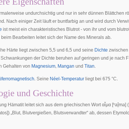
re Eigenschaften
rmalerweise undurchsichtig und nur in sehr dünnen Blättchen rö
. Nach einiger Zeit läuft er buntfarbig an und wird durch Verwit
e
ist meist ein charakteristisches Blutrot - von ihr und vom blutro
beim Bearbeiten leitet sich der Name des Minerals ab.
he Härte
liegt zwischen 5,5 und 6,5 und seine
Dichte
zwischen 
e Schwankungen der Dichte beruhen auf geringen und je nach F
en Gehalten von
Magnesium
,
Mangan
und
Titan
.
tiferromagnetisch
. Seine
Néel-Temperatur
liegt bei 675 °C.
gie und Geschichte
ng Hämatit leitet sich aus dem
griechischen
Wort
αἷμα
[ʰaî̯ma] 
atos]) „Blut, Blutvergießen, Blutsverwandter“ ab, dessen Etymol