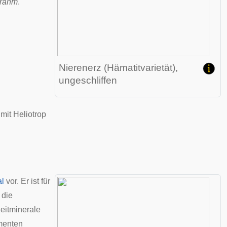
nrahm
.
Nierenerz (Hämatitvarietät),
ungeschliffen
 mit Heliotrop
l
vor. Er ist für
 die
eitminerale
menten