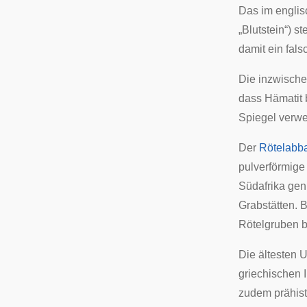
Das im engli
„Blutstein“) s
damit ein
fals
Die inzwische
dass Hämatit b
Spiegel verw
Der
Rötelabb
pulverförmige
Südafrika
genu
Grabstätten. 
Rötelgruben be
Die ältesten 
griechischen 
zudem prähis