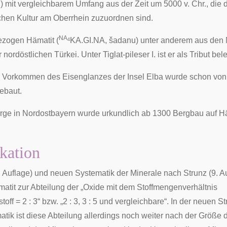
 mit vergleichbarem Umfang aus der Zeit um 5000 v. Chr., die 
hen Kultur
am Oberrhein zuzuordnen sind.
NA
ezogen Hämatit (
KA.GI.NA, šadanu) unter anderem aus den
4
r nordöstlichen Türkei. Unter
Tiglat-pileser I.
ist er als Tribut bele
e Vorkommen des Eisenglanzes der Insel
Elba
wurde schon von
ebaut.
irge in Nordostbayern wurde urkundlich ab 1300 Bergbau auf H
ikation
. Auflage)
und
neuen Systematik der Minerale nach Strunz (9. A
matit zur Abteilung der „Oxide mit dem Stoffmengenverhältnis
toff = 2 : 3“ bzw. „2 : 3, 3 : 5 und vergleichbare“. In der neuen
St
tik ist diese Abteilung allerdings noch weiter nach der Größe d