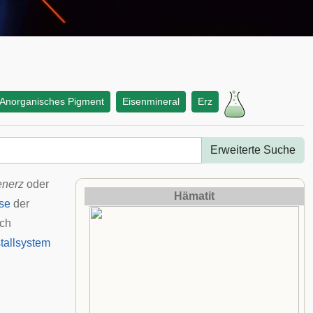
Anorganisches Pigment
Eisenmineral
Erz
Erweiterte Suche
enerz
oder
Hämatit
se
der
ich
stallsystem