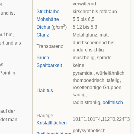
verwitternd
zt
Strichfarbe
kirschrot bis rotbraun
und ist
Mohshärte
5,5 bis 6,5
3
Dichte
(g/cm
)
5,12 bis 5,3
uf hin,
Glanz
Metallglanz, matt
durchscheinend bis
rt und als
Transparenz
undurchsichtig
Bruch
muschelig, spröde
as
Spaltbarkeit
keine
Point
in
pyramidal, würfelähnlich,
rhomboedrisch, tafelig,
rosettenartige Gruppen,
Habitus
säulig,
radialstrahlig,
oolithisch
auf der
Häufige
1
0
1
¯
1
,
1
0
1
¯
4
,
1
1
2
¯
0
,
2
2
4
¯
3
indet man
Kristallflächen
polysynthetisch