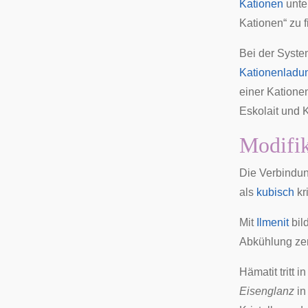
Kationen
unter
Kationen“ zu f
Bei der
Syste
Kationenladu
einer Katione
Eskolait
und
K
Modifik
Die Verbindu
als
kubisch
kr
Mit
Ilmenit
bil
Abkühlung zerf
Hämatit tritt 
Eisenglanz
in