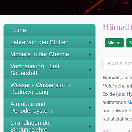
Hämati
Home
Lehre von den Stoffen
Mineral
S
:
Modelle in der Chemie
Verbrennung - Luft -
Sauerstoff
Hämatit
, auc
Wasser - Wasserstoff -
Rötel
genannt,
Redoxvorgang
Oxide
(und Hy
auftretende
Mo
Atombau und
Periodensystem
und entwickel
radialstrahlig
Grundlagen der
Bindungslehre