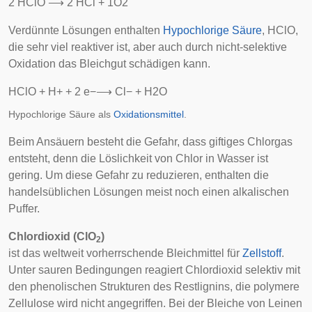
2
H
C
l
O
⟶
2
H
C
l
+
1
O
2
Verdünnte Lösungen enthalten
Hypochlorige Säure
, HClO,
die sehr viel reaktiver ist, aber auch durch nicht-selektive
Oxidation das Bleichgut schädigen kann.
H
C
l
O
+
H
+
+
2
e
−
⟶
C
l
−
+
H
2
O
Hypochlorige Säure als
Oxidationsmittel
.
Beim Ansäuern besteht die Gefahr, dass giftiges Chlorgas
entsteht, denn die Löslichkeit von Chlor in Wasser ist
gering. Um diese Gefahr zu reduzieren, enthalten die
handelsüblichen Lösungen meist noch einen alkalischen
Puffer.
Chlordioxid (ClO
)
2
ist das weltweit vorherrschende Bleichmittel für
Zellstoff
.
Unter sauren Bedingungen reagiert Chlordioxid selektiv mit
den phenolischen Strukturen des Restlignins, die polymere
Zellulose wird nicht angegriffen. Bei der Bleiche von Leinen