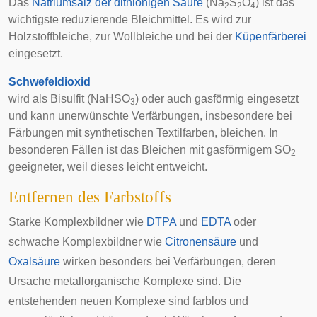
Das
Natriumsalz der dithionigen Säure
(Na
S
O
) ist das
2
2
4
wichtigste reduzierende Bleichmittel. Es wird zur
Holzstoffbleiche, zur Wollbleiche und bei der
Küpenfärberei
eingesetzt.
Schwefeldioxid
wird als
Bisulfit
(NaHSO
) oder auch gasförmig eingesetzt
3
und kann unerwünschte Verfärbungen, insbesondere bei
Färbungen mit synthetischen Textilfarben, bleichen. In
besonderen Fällen ist das Bleichen mit gasförmigem SO
2
geeigneter, weil dieses leicht entweicht.
Entfernen des Farbstoffs
Starke
Komplexbildner
wie
DTPA
und
EDTA
oder
schwache Komplexbildner wie
Citronensäure
und
Oxalsäure
wirken besonders bei Verfärbungen, deren
Ursache metallorganische Komplexe sind. Die
entstehenden neuen Komplexe sind farblos und