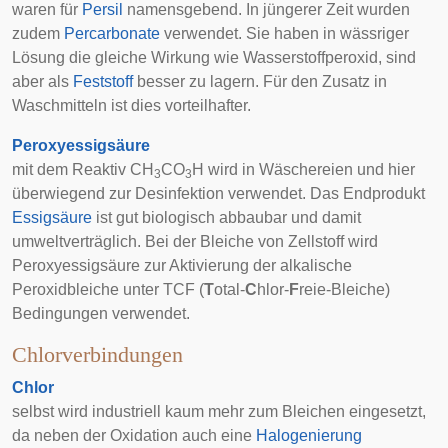
waren für
Persil
namensgebend. In jüngerer Zeit wurden
zudem
Percarbonate
verwendet. Sie haben in wässriger
Lösung die gleiche Wirkung wie Wasserstoffperoxid, sind
aber als
Feststoff
besser zu lagern. Für den Zusatz in
Waschmitteln ist dies vorteilhafter.
Peroxyessigsäure
mit dem Reaktiv CH
CO
H wird in Wäschereien und hier
3
3
überwiegend zur Desinfektion verwendet. Das Endprodukt
Essigsäure
ist gut biologisch abbaubar und damit
umweltverträglich. Bei der Bleiche von Zellstoff wird
Peroxyessigsäure zur Aktivierung der alkalische
Peroxidbleiche unter TCF (
T
otal-
C
hlor-
F
reie-Bleiche)
Bedingungen verwendet.
Chlorverbindungen
Chlor
selbst wird industriell kaum mehr zum Bleichen eingesetzt,
da neben der Oxidation auch eine
Halogenierung