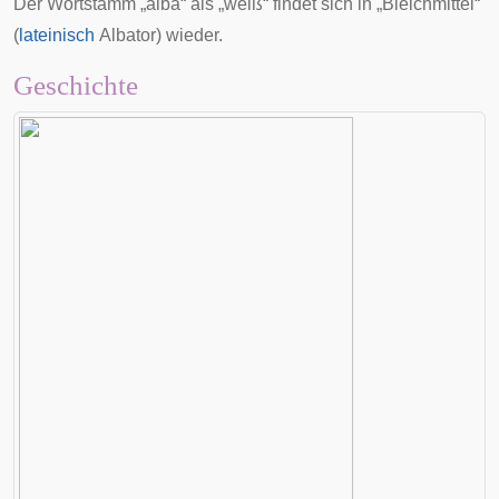
Der Wortstamm „alba“ als „weiß“ findet sich in „Bleichmittel“
(
lateinisch
Albator
) wieder.
Geschichte