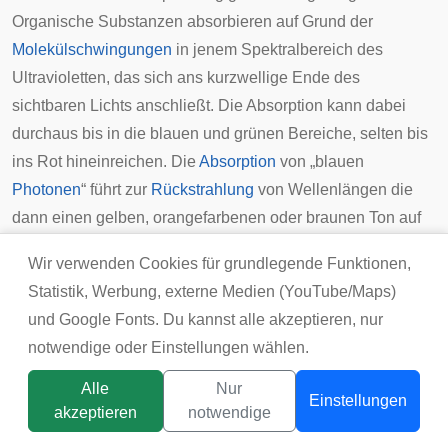
Organische Substanzen absorbieren auf Grund der
Molekülschwingungen
in jenem Spektralbereich des
Ultravioletten, das sich ans kurzwellige Ende des
sichtbaren Lichts anschließt. Die Absorption kann dabei
durchaus bis in die blauen und grünen Bereiche, selten bis
ins Rot hineinreichen. Die
Absorption
von „blauen
Photonen
“ führt zur
Rückstrahlung
von Wellenlängen die
dann einen gelben, orangefarbenen oder braunen Ton auf
weißen Flächen geben. Der
braungelbe
Gilb, also die
Wir verwenden Cookies für grundlegende Funktionen,
Vergilbung oder allgemeiner die unerwünschte Verfärbung,
Statistik, Werbung, externe Medien (YouTube/Maps)
kann durch Aufbringen der
Komplementärfarbe
Blau optisch
und Google Fonts. Du kannst alle akzeptieren, nur
neutralisiert werden. Im Fall des Wäscheblau eigentlich mit
notwendige oder Einstellungen wählen.
einem gewissen Verlust an „Weiße“ verbunden, erscheint
dieses helle Neutralgrau dennoch akzeptabler als der gelbe
Alle
Nur
Einstellungen
akzeptieren
notwendige
Farbstich. Eine bessere Wirkung verursachen
optische
Titelbild:
tsunikpavlo@gmail.com / DepositPhotos
Aufheller
, die mit zusätzlichem Blau den Gelbton