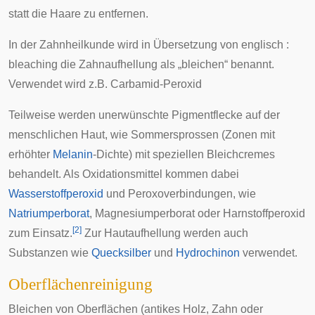
statt die Haare zu entfernen.
In der
Zahnheilkunde
wird in Übersetzung von
englisch
:
bleaching
die
Zahnaufhellung
als „bleichen“ benannt.
Verwendet wird z.B.
Carbamid
-
Peroxid
Teilweise werden unerwünschte Pigmentflecke auf der
menschlichen Haut, wie Sommersprossen (Zonen mit
erhöhter
Melanin
-Dichte) mit speziellen Bleichcremes
behandelt. Als Oxidationsmittel kommen dabei
Wasserstoffperoxid
und Peroxoverbindungen, wie
Natriumperborat
, Magnesiumperborat oder Harnstoffperoxid
[
2
]
zum Einsatz.
Zur
Hautaufhellung
werden auch
Substanzen wie
Quecksilber
und
Hydrochinon
verwendet.
Oberflächenreinigung
Bleichen von Oberflächen (antikes Holz, Zahn oder