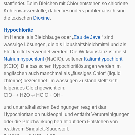
stattfindet. Beim Bleichen mit Chlor entstehen so chlorierte
Kohlenwasserstoffe, dabei besonders problematisch sind
die toxischen
Dioxine
.
Hypochlorite
im Handel als Bleichlauge oder „
Eau de Javel
“ sind
wässrige Lösungen, die als Haushaltsbleichmittel und als
Fleckmittel verwendet werden. Die Wirksubstanz ist meist
Natriumhypochlorit
(NaClO), seltener
Kaliumhypochlorit
(KClO). Die basischen Hypochloritlösungen werden im
englischen auch manchmal als „flüssiges Chlor“ (liquid
chlorine) bezeichnet. Im wässrigen Zustand stellt sich
folgendes Gleichgewicht ein:
C
l
O
−
+
H
2
O
⇌
H
C
l
O
+
O
H
−
und unter alkalischen Bedingungen reagiert das
Hypochloritanion nukleophil und entfärbt Verunreinigungen
oder die Bleichwirkung beruht auf dem Entstehen von
reaktivem Singulett-Sauerstoff.