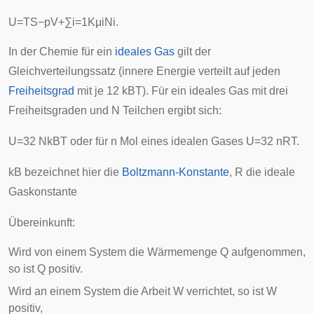
U
=
T
S
−
p
V
+
∑
i
=
1
K
μ
i
N
i
.
In der Chemie für ein
ideales Gas
gilt der
Gleichverteilungssatz
(innere Energie verteilt auf jeden
Freiheitsgrad
mit je
1
2
k
B
T
). Für ein ideales Gas mit drei
Freiheitsgraden und
N
Teilchen ergibt sich:
U
=
3
2
N
k
B
T
oder für
n
Mol eines idealen Gases
U
=
3
2
n
R
T
.
k
B
bezeichnet hier die
Boltzmann-Konstante
,
R
die
ideale
Gaskonstante
Übereinkunft:
Wird von einem System die Wärmemenge
Q
aufgenommen,
so ist
Q
positiv.
Wird an einem System die Arbeit
W
verrichtet, so ist
W
positiv,