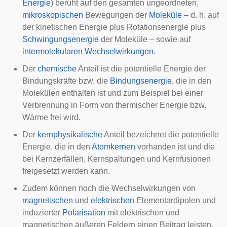
Energie
) beruht auf den gesamten
ungeordneten
,
mikroskopischen
Bewegungen der
Moleküle
– d. h. auf
der
kinetischen Energie
plus
Rotationsenergie
plus
Schwingungsenergie
der Moleküle – sowie auf
intermolekularen Wechselwirkungen
.
Der
chemische
Anteil ist die potentielle Energie der
Bindungskräfte bzw. die
Bindungsenergie
, die in den
Molekülen enthalten ist und zum Beispiel bei einer
Verbrennung in Form von thermischer Energie bzw.
Wärme frei wird.
Der
kernphysikalische
Anteil bezeichnet die potentielle
Energie, die in den
Atomkernen
vorhanden ist und die
bei Kernzerfällen, Kernspaltungen und Kernfusionen
freigesetzt werden kann.
Zudem können noch die Wechselwirkungen von
magnetischen
und
elektrischen
Elementardipolen und
induzierter
Polarisation
mit elektrischen und
magnetischen äußeren Feldern einen Beitrag leisten.