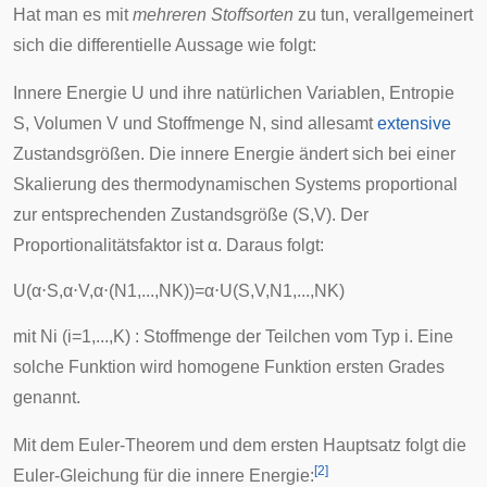
Hat man es mit
mehreren Stoffsorten
zu tun, verallgemeinert
sich die differentielle Aussage wie folgt:
Innere Energie
U
und ihre natürlichen Variablen, Entropie
S
, Volumen
V
und Stoffmenge
N
, sind allesamt
extensive
Zustandsgrößen. Die innere Energie ändert sich bei einer
Skalierung des thermodynamischen Systems proportional
zur entsprechenden Zustandsgröße (S,V). Der
Proportionalitätsfaktor ist
α
. Daraus folgt:
U
(
α
⋅
S
,
α
⋅
V
,
α
⋅
(
N
1
,
.
.
.
,
N
K
)
)
=
α
⋅
U
(
S
,
V
,
N
1
,
.
.
.
,
N
K
)
mit
N
i
(
i
=
1
,
.
.
.
,
K
) : Stoffmenge der Teilchen vom Typ
i
. Eine
solche Funktion wird homogene Funktion ersten Grades
genannt.
Mit dem
Euler-Theorem
und dem ersten Hauptsatz folgt die
[
2
]
Euler-Gleichung für die innere Energie: