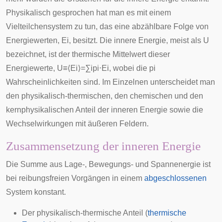
Physikalisch gesprochen hat man es mit einem
Vielteilchensystem zu tun, das eine abzählbare Folge von
Energiewerten,
E
i
, besitzt. Die innere Energie, meist als
U
bezeichnet, ist der thermische Mittelwert dieser
Energiewerte,
U
≡
⟨
E
i
⟩
=
∑
i
p
i
⋅
E
i
, wobei die
p
i
Wahrscheinlichkeiten sind. Im Einzelnen unterscheidet man
den physikalisch-thermischen, den chemischen und den
kernphysikalischen Anteil der inneren Energie sowie die
Wechselwirkungen mit äußeren Feldern.
Zusammensetzung der inneren Energie
Die Summe aus Lage-, Bewegungs- und Spannenergie ist
bei reibungsfreien Vorgängen in einem
abgeschlossenen
System konstant.
Der physikalisch-thermische Anteil (
thermische