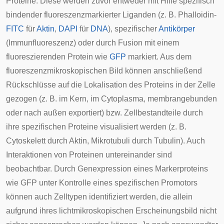
Proteine. Diese werden zuvor entweder mit Hilfe spezifisch
bindender fluoreszenzmarkierter Liganden (z. B.
Phalloidin
-
FITC
für
Aktin
,
DAPI
für
DNA
), spezifischer
Antikörper
(Immunfluoreszenz) oder durch Fusion mit einem
fluoreszierenden Protein wie
GFP
markiert. Aus dem
fluoreszenzmikroskopischen Bild können anschließend
Rückschlüsse auf die Lokalisation des Proteins in der Zelle
gezogen (z. B. im Kern, im Cytoplasma, membrangebunden
oder nach außen exportiert) bzw. Zellbestandteile durch
ihre spezifischen Proteine visualisiert werden (z. B.
Cytoskelett durch Aktin, Mikrotubuli durch Tubulin). Auch
Interaktionen von Proteinen untereinander sind
beobachtbar. Durch
Genexpression
eines Markerproteins
wie GFP unter Kontrolle eines spezifischen
Promotors
können auch
Zelltypen
identifiziert werden, die allein
aufgrund ihres lichtmikroskopischen Erscheinungsbild nicht