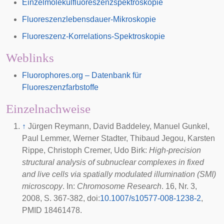
Einzelmolekülfluoreszenzspektroskopie
Fluoreszenzlebensdauer-Mikroskopie
Fluoreszenz-Korrelations-Spektroskopie
Weblinks
Fluorophores.org – Datenbank für
Fluoreszenzfarbstoffe
Einzelnachweise
↑
Jürgen Reymann, David Baddeley, Manuel Gunkel,
Paul Lemmer, Werner Stadter, Thibaud Jegou, Karsten
Rippe, Christoph Cremer, Udo Birk:
High-precision
structural analysis of subnuclear complexes in fixed
and live cells via spatially modulated illumination (SMI)
microscopy
. In:
Chromosome Research
. 16, Nr. 3,
2008
, S. 367-382,
doi
:
10.1007/s10577-008-1238-2
,
PMID 18461478.