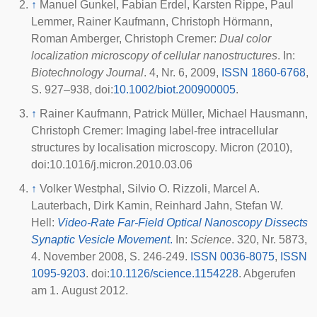
↑
Manuel Gunkel, Fabian Erdel, Karsten Rippe, Paul
Lemmer, Rainer Kaufmann, Christoph Hörmann,
Roman Amberger, Christoph Cremer:
Dual color
localization microscopy of cellular nanostructures
. In:
Biotechnology Journal
. 4, Nr. 6,
2009
,
ISSN 1860-6768
,
S. 927–938,
doi
:
10.1002/biot.200900005
.
↑
Rainer Kaufmann, Patrick Müller, Michael Hausmann,
Christoph Cremer: Imaging label-free intracellular
structures by localisation microscopy. Micron (2010),
doi:10.1016/j.micron.2010.03.06
↑
Volker Westphal, Silvio O. Rizzoli, Marcel A.
Lauterbach, Dirk Kamin, Reinhard Jahn, Stefan W.
Hell:
Video-Rate Far-Field Optical Nanoscopy Dissects
Synaptic Vesicle Movement
.
In:
Science
. 320, Nr. 5873,
4. November 2008, S. 246-249.
ISSN 0036-8075
,
ISSN
1095-9203
.
doi
:
10.1126/science.1154228
. Abgerufen
am 1. August 2012.