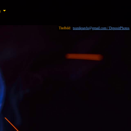
n
n
Titelbild:
tsunikpavlo@gmail.com / DepositPhotos