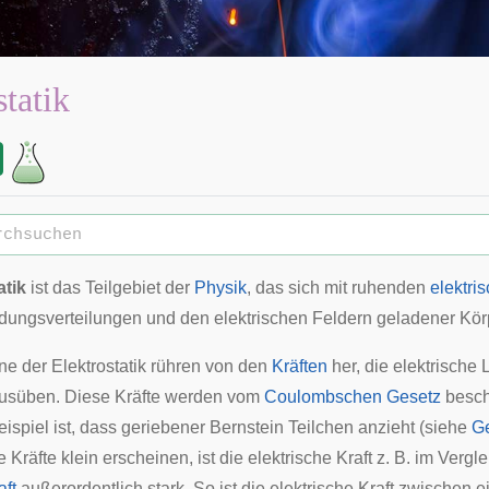
statik
atik
ist das Teilgebiet der
Physik
, das sich mit ruhenden
elektri
adungsverteilungen und den elektrischen Feldern geladener Körp
 der Elektrostatik rühren von den
Kräften
her, die elektrische
ausüben. Diese Kräfte werden vom
Coulombschen Gesetz
besch
ispiel ist, dass geriebener Bernstein Teilchen anzieht (siehe
Ge
Kräfte klein erscheinen, ist die elektrische Kraft z. B. im Vergle
aft
außerordentlich stark. So ist die elektrische Kraft zwischen