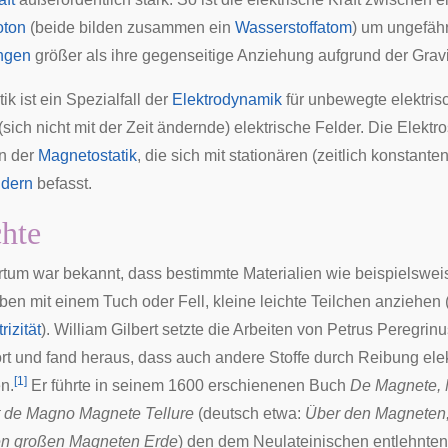
oton
(beide bilden zusammen ein
Wasserstoffatom
) um ungefäh
ngen
größer als ihre gegenseitige Anziehung aufgrund der Gravit
ik ist ein Spezialfall der
Elektrodynamik
für unbewegte elektri
(sich nicht mit der Zeit ändernde) elektrische Felder. Die Elektros
n der
Magnetostatik
, die sich mit stationären (zeitlich konstant
ldern
befasst.
hte
rtum
war bekannt, dass bestimmte Materialien wie beispielswei
en mit einem Tuch oder Fell, kleine leichte Teilchen anziehen 
izität
).
William Gilbert
setzte die Arbeiten von
Petrus Peregrinu
rt und fand heraus, dass auch andere Stoffe durch Reibung elekt
[
1
]
n.
Er führte in seinem 1600 erschienenen Buch
De Magnete, 
t de Magno Magnete Tellure
(deutsch etwa:
Über den Magneten
en großen Magneten Erde
) den dem
Neulateinischen
entlehnten 