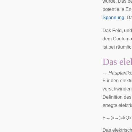
wurde. Das be
potentielle En
Spannung
. D
Das Feld, und
dem Coulombsc
ist bei räuml
Das ele
→
Hauptartike
Für den elektr
verschwinde
Definition de
erregte elektr
E
→
(
x
→
)
=
k
Q
x
Das elektrisch