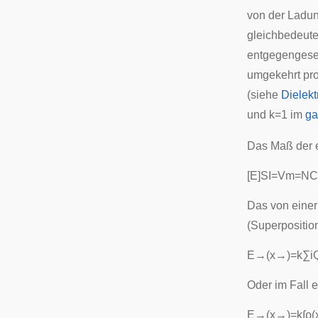
von der Ladun
gleichbedeute
entgegengeset
umgekehrt pr
(siehe
Dielekt
und
k
=
1
im
ga
Das Maß der 
[
E
]
S
I
=
V
m
=
N
C
Das von eine
(
Superpositio
E
→
(
x
→
)
=
k
∑
i
Oder im Fall 
E
→
(
x
→
)
=
k
∫
ρ
(