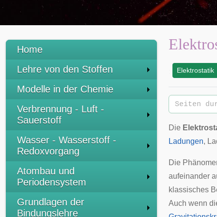
Elektro
Home
Lehre von den Stoffen
Elektrostatik
:
Modelle in der Chemie
Verbrennung - Luft -
Sauerstoff
Die
Elektrost
Wasser - Wasserstoff -
Ladungen
, L
Redoxvorgang
Die Phänomene
Atombau und
aufeinander 
Periodensystem
klassisches Be
Grundlagen der
Auch wenn die 
Bindungslehre
Gravitationskr