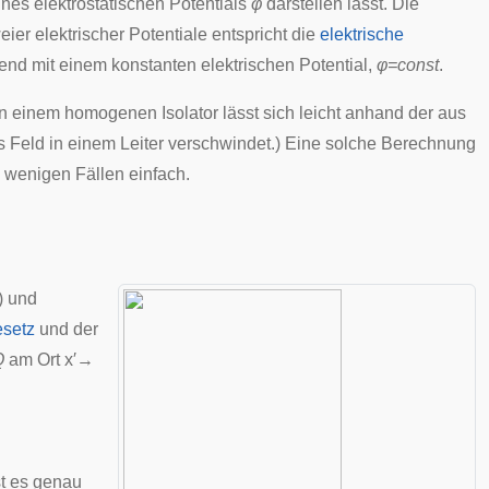
nes elektrostatischen Potentials
φ
darstellen lässt. Die
eier elektrischer Potentiale entspricht die
elektrische
tend mit einem konstanten elektrischen Potential,
φ=const
.
in einem homogenen Isolator lässt sich leicht anhand der aus
Feld in einem Leiter verschwindet.) Eine solche Berechnung
n wenigen Fällen einfach.
) und
setz
und der
Q
am Ort
x
′
→
t es genau