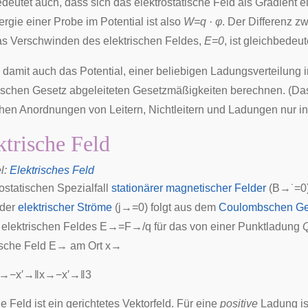
deutet auch, dass sich das elektrostatische Feld als
Gradient
ei
ergie einer Probe im Potential ist also
W=q · φ
. Der Differenz zw
as Verschwinden des elektrischen Feldes,
E=0
, ist gleichbedeu
 damit auch das Potential, einer beliebigen Ladungsverteilung 
hen Gesetz abgeleiteten Gesetzmäßigkeiten berechnen. (Das 
ichen Anordnungen von Leitern, Nichtleitern und Ladungen nur i
ktrische Feld
l
:
Elektrisches Feld
ostatischen Spezialfall
stationärer magnetischer Felder
(
B
→
˙
=
0
nder
elektrischer Ströme
(
j
→
=
0
) folgt aus dem
Coulombschen Ge
s elektrischen Feldes
E
→
=
F
→
/
q
für das von einer Punktladung
ische Feld
E
→
am Ort
x
→
→
−
x
′
→
‖
x
→
−
x
′
→
‖
3
e Feld ist ein gerichtetes
Vektorfeld
. Für eine
positive
Ladung is