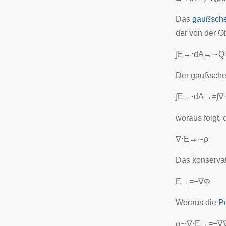
Das
gaußsche
der von der 
∫
E
→
⋅
d
A
→
∼
Q
Der
gaußsche 
∫
E
→
⋅
d
A
→
=
∫
∇
woraus folgt,
∇
⋅
E
→
∼
ρ
Das konservat
E
→
=
−
∇
Φ
Woraus die
P
ρ
∼
∇
⋅
E
→
=
−
∇