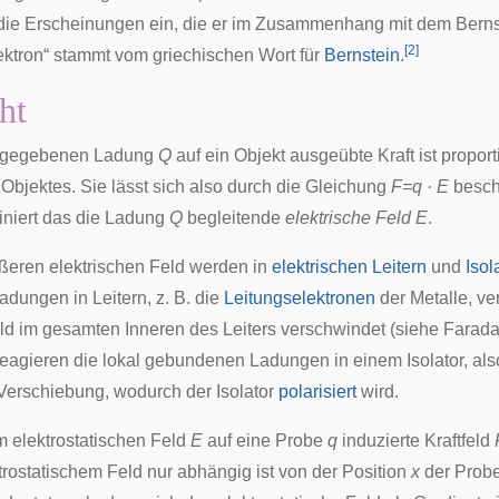
ür die Erscheinungen ein, die er im Zusammenhang mit dem Berns
[
2
]
lektron“ stammt vom griechischen Wort für
Bernstein
.
ht
r gegebenen Ladung
Q
auf ein Objekt ausgeübte Kraft ist
proport
Objektes. Sie lässt sich also durch die Gleichung
F=q · E
besch
iniert das die Ladung
Q
begleitende
elektrische Feld E
.
eren elektrischen Feld werden in
elektrischen Leitern
und
Isol
adungen in Leitern, z. B. die
Leitungselektronen
der Metalle, ve
eld im gesamten Inneren des Leiters verschwindet (siehe
Farada
reagieren die lokal gebundenen Ladungen in einem Isolator, als
Verschiebung, wodurch der Isolator
polarisiert
wird.
 elektrostatischen Feld
E
auf eine Probe
q
induzierte Kraftfeld
trostatischem Feld nur abhängig ist von der Position
x
der Probe