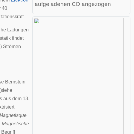
aufgeladenen CD angezogen
r 40
ationskraft.
sche Ladungen
tatik findet
en) Strömen
se Bernstein,
(siehe
s
aus dem 13.
risiert
Magnetisque
, Magnetische
Begriff