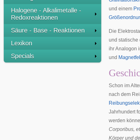
und einem
Pr
Halogene - Alkalimetalle -
Redoxreaktionen
Größenordnu
Säure - Base - Reaktionen
Die Elektrostat
und statische 
Lexikon
ihr
Analogon
i
Specials
und
Magnetfe
Geschic
Schon im
Alte
nach dem Reib
Reibungselektr
Jahrhundert fo
werden könne
Corporibus, e
Körper und d