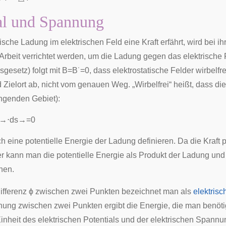
al und Spannung
ische Ladung im elektrischen Feld eine Kraft erfährt, wird bei i
Arbeit verrichtet werden, um die Ladung gegen das elektrisch
nsgesetz
) folgt mit
B
=
B
˙
=
0
, dass elektrostatische Felder
wirbelfre
 Zielort ab, nicht vom genauen Weg. „Wirbelfrei“ heißt, dass di
genden Gebiet):
→
⋅
d
s
→
=
0
ch eine potentielle Energie der Ladung definieren. Da die Kraft pr
r kann man die potentielle Energie als Produkt der Ladung und 
nen.
ifferenz
ϕ
zwischen zwei Punkten bezeichnet man als
elektris
ung zwischen zwei Punkten ergibt die Energie, die man benöt
Einheit des elektrischen Potentials und der elektrischen Spannu