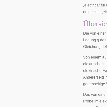
„electrica“ f
entdeckte, „e
Übersic
Die von eine
Ladung
q
des 
Gleichung def
Von einem äuß
elektrischen L
elektrische F
Andererseits 
gegenseitige 
Das von einem
Probe im elek