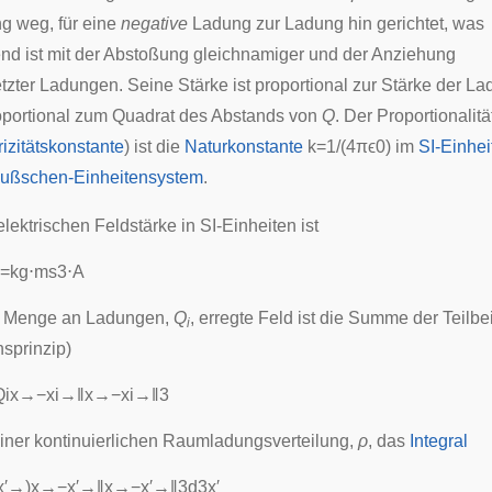
g weg, für eine
negative
Ladung zur Ladung hin gerichtet, was
nd ist mit der Abstoßung gleichnamiger und der Anziehung
zter Ladungen. Seine Stärke ist proportional zur Stärke der L
oportional zum Quadrat des Abstands von
Q
. Der Proportionalitä
rizitätskonstante
) ist die
Naturkonstante
k
=
1
/
(
4
π
ϵ
0
)
im
SI-Einhe
ußschen-Einheitensystem
.
elektrischen
Feldstärke
in SI-Einheiten ist
=
k
g
⋅
m
s
3
⋅
A
r Menge an Ladungen,
Q
, erregte Feld ist die Summe der Teilbe
i
nsprinzip
)
Q
i
x
→
−
x
i
→
‖
x
→
−
x
i
→
‖
3
einer kontinuierlichen Raumladungsverteilung,
ρ
, das
Integral
x
′
→
)
x
→
−
x
′
→
‖
x
→
−
x
′
→
‖
3
d
3
x
′