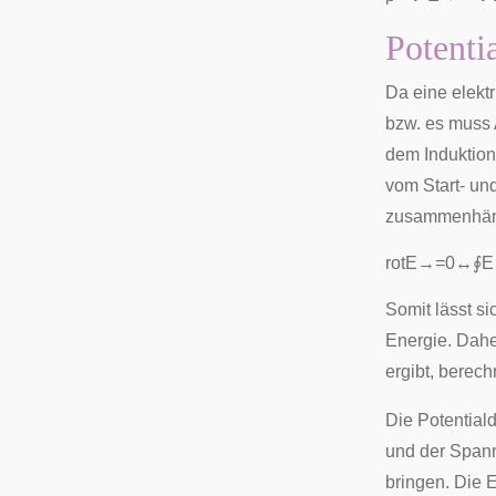
Potenti
Da eine elektr
bzw. es muss 
dem
Induktio
vom Start- und
zusammenhän
r
o
t
E
→
=
0
↔
∮
E
Somit lässt si
Energie. Dahe
ergibt, berech
Die Potentiald
und der Spann
bringen. Die 