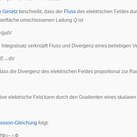
 Gesetz
beschreibt, dass der
Fluss
des elektrischen Feldes du
Oberfläche umschlossenen Ladung
Q
ist
=
∫
ρ
d
V
Integralsatz
verknüpft Fluss und
Divergenz
eines beliebigen Ve
⋅
E
→
d
V
 dass die Divergenz des elektrischen Feldes proportional zur Ra
ive elektrische Feld kann durch den
Gradienten
eines skalare
oisson-Gleichung
folgt:
∇
Φ
=
−
△
Φ