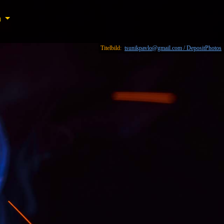
n
n
Titelbild:
tsunikpavlo@gmail.com / DepositPhotos