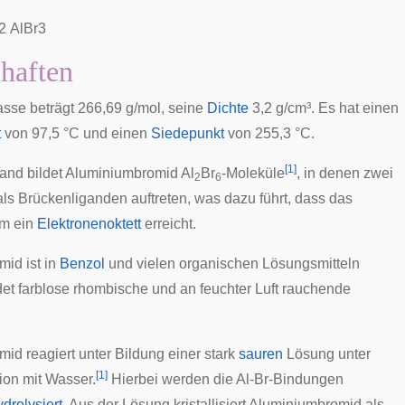
2
A
l
B
r
3
haften
sse beträgt 266,69 g/mol, seine
Dichte
3,2 g/cm³. Es hat einen
t
von 97,5 °C und einen
Siedepunkt
von 255,3 °C.
[
1
]
tand bildet Aluminiumbromid Al
Br
-Moleküle
, in denen zwei
2
6
als
Brückenliganden
auftreten, was dazu führt, dass das
m ein
Elektronenoktett
erreicht.
id ist in
Benzol
und vielen organischen Lösungsmitteln
ldet farblose rhombische und an feuchter Luft rauchende
id reagiert unter Bildung einer stark
sauren
Lösung unter
[
1
]
ion mit Wasser.
Hierbei werden die Al-Br-Bindungen
ydrolysiert
. Aus der Lösung kristallisiert Aluminiumbromid als