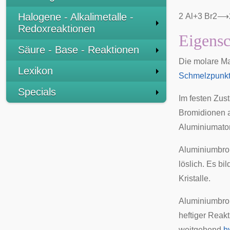
Halogene - Alkalimetalle -
2
A
l
+
3
B
r
2
⟶
Redoxreaktionen
Eigensc
Säure - Base - Reaktionen
Die molare Ma
Lexikon
Schmelzpunk
Specials
Im festen Zus
Bromidionen
Aluminiumato
Aluminiumbrom
löslich. Es bi
Kristalle.
Aluminiumbrom
heftiger Reakt
weitgehend
h