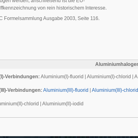
ogen werden, anschließend ist die EU-
ffkennzeichnung von rein historischem Interesse.
 Formelsammlung Ausgabe 2003, Seite 116.
Aluminiumhaloge
I)-Verbindungen:
Aluminium(I)-fluorid
|
Aluminium(I)-chlorid
|
A
III)-Verbindungen:
Aluminium(III)-fluorid
|
Aluminium(III)-chlori
minium(II)-chlorid
|
Aluminium(II)-iodid