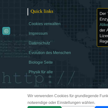
Quick links
Der 
Enzy
Cookies verwalten
Alik
der 
Impressum
Lize
Rege
Datenschutz
Evolution des Menschen
Biologie Seite
Physik für alle
Wir verwenden Cookies für grundlegende Funkt
notwendige oder Einstellungen wählen.