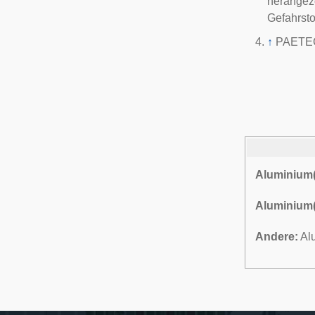
herangez
Gefahrsto
↑
PAETEC
Aluminium(
Aluminium(
Andere:
Alu