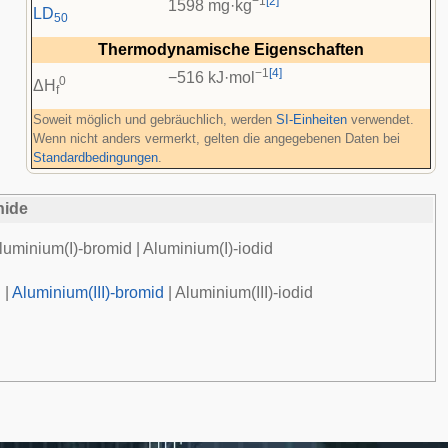
−1
[
2
]
1598 mg·kg
LD
50
Thermodynamische Eigenschaften
−1
[
4
]
−516 kJ·mol
0
ΔH
f
Soweit möglich und gebräuchlich, werden
SI-Einheiten
verwendet.
Wenn nicht anders vermerkt, gelten die angegebenen Daten bei
Standardbedingungen
.
nide
luminium(I)-bromid
|
Aluminium(I)-iodid
d
|
Aluminium(III)-bromid
|
Aluminium(III)-iodid