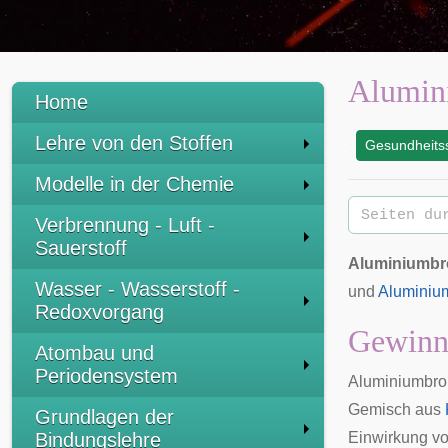
Alumin
Home
Lehre von den Stoffen
Gesundheitss
:
Modelle in der Chemie
Verbrennung - Luft -
Sauerstoff
Aluminiumbr
Wasser - Wasserstoff -
und
Aluminiu
Redoxvorgang
Gewinn
Atombau und
Periodensystem
Aluminiumbro
Gemisch aus
Grundlagen der
Bindungslehre
Einwirkung vo