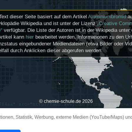
Text dieser Seite basiert auf dem Artikel
Aluminiumbromid
au
klopädie Wikipedia und ist unter der Lizenz
„Creative Comm
e“
verfügbar. Die Liste der Autoren ist in der Wikipedia unter
Artikel kann
hier
bearbeitet werden. Informationen zu den U
nzstatus eingebundener Mediendateien (etwa Bilder oder Vi
lfall durch Anklicken dieser abgerufen werden.
© chemie-schule.de 2026
ionen, Statistik, Werbung, externe Medien (YouTube/Maps) und 