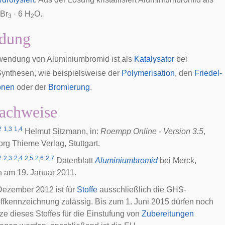
Br
· 6 H
O.
3
2
dung
wendung von Aluminiumbromid ist als
Katalysator
bei
ynthesen, wie beispielsweise der
Polymerisation
, den
Friedel-
onen
oder der
Bromierung
.
achweise
2
1,3
1,4
Helmut Sitzmann, in:
Roempp Online - Version 3.5
,
org Thieme Verlag, Stuttgart.
2
2,3
2,4
2,5
2,6
2,7
Datenblatt
Aluminiumbromid
bei Merck,
n am 19. Januar 2011.
 Dezember 2012 ist für
Stoffe
ausschließlich die GHS-
ffkennzeichnung zulässig. Bis zum 1. Juni 2015 dürfen noch
ze dieses Stoffes für die Einstufung von
Zubereitungen