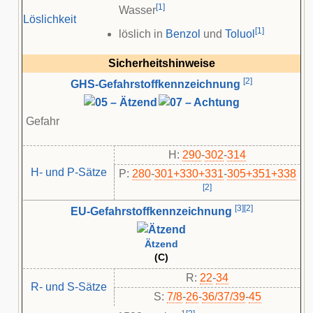
[
1
]
Wasser
Löslichkeit
[
1
]
löslich in
Benzol
und
Toluol
Sicherheitshinweise
[
2
]
GHS-Gefahrstoffkennzeichnung
Gefahr
H:
290
-
302
-
314
H- und P-Sätze
P:
280
-​
301+330+331
-​
305+351+338
[
2
]
[
3
]
[
2
]
EU-Gefahrstoffkennzeichnung
Ätzend
(C)
R:
22
-
34
R- und S-Sätze
S:
7/8
-
26
-
36/37/39
-
45