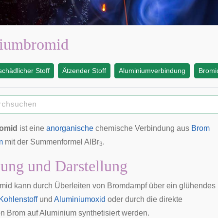
iumbromid
chädlicher Stoff
Ätzender Stoff
Aluminiumverbindung
Bromi
omid
ist eine
anorganische
chemische Verbindung aus
Brom
m
mit der Summenformel AlBr
.
3
ung und Darstellung
mid kann durch Überleiten von Bromdampf über ein glühendes
Kohlenstoff
und
Aluminiumoxid
oder durch die direkte
n Brom auf Aluminium synthetisiert werden.