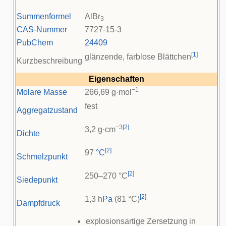
Summenformel
AlBr
3
CAS-Nummer
7727-15-3
PubChem
24409
[
1
]
glänzende, farblose Blättchen
Kurzbeschreibung
Eigenschaften
−1
Molare Masse
266,69 g·mol
fest
Aggregatzustand
−3
[
2
]
3,2 g·cm
Dichte
[
2
]
97
°C
Schmelzpunkt
[
2
]
250–270 °C
Siedepunkt
[
2
]
1,3 h
Pa
(81 °C)
Dampfdruck
explosionsartige Zersetzung in