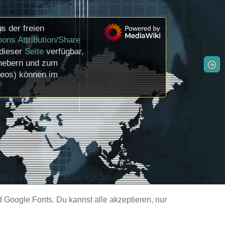
s der freien
ons Attribution/Share
 dieser
Seite
verfügbar,
rhebern und zum
deos) können im
Google Fonts. Du kannst alle akzeptieren, nur