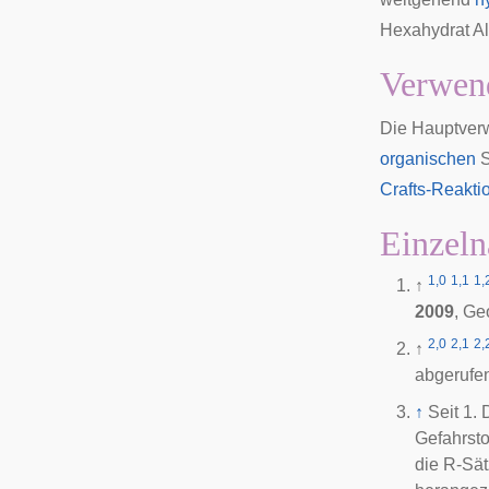
Hexahydrat
Al
Verwen
Die Hauptver
organischen
S
Crafts-Reakti
Einzeln
1,0
1,1
1,
↑
2009
, Ge
2,0
2,1
2,
↑
abgerufe
↑
Seit 1.
Gefahrsto
die R-Sät