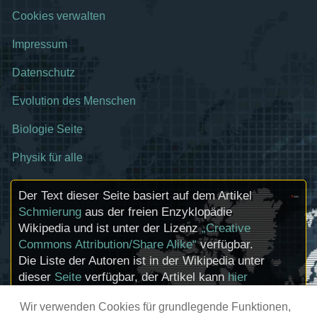
Cookies verwalten
Impressum
Datenschutz
Evolution des Menschen
Biologie Seite
Physik für alle
Der Text dieser Seite basiert auf dem Artikel
Schmierung
aus der freien Enzyklopädie
Wikipedia und ist unter der Lizenz
„Creative
Commons Attribution/Share Alike“
verfügbar.
Die Liste der Autoren ist in der Wikipedia unter
dieser
Seite
verfügbar, der Artikel kann
hier
bearbeitet werden. Informationen zu den
Wir verwenden Cookies für grundlegende Funktionen,
Urhebern und zum Lizenzstatus eingebundener