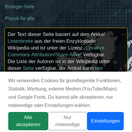
Biologie Seite
Physik für alle
Der Text dieser Seite basiert auf dem Artikel
Linienbreite
aus der freien Enzyklopädie
Wikipedia und ist unter der Lizenz
„Creative
Commons Attribution/Share Alike“
verfügbar.
Die Liste der Autoren ist in der Wikipedia unter
dieser
Seite
verfügbar, der Artikel kann
hier
bearbeitet werden. Informationen zu den
Wir verwenden Cookies für grundlegende Funktionen,
Urhebern und zum Lizenzstatus eingebundener
Mediendateien (etwa Bilder oder Videos) können
Statistik, Werbung, externe Medien (YouTube/Maps)
im Regelfall durch Anklicken dieser abgerufen
und Google Fonts. Du kannst alle akzeptieren, nur
werden.
notwendige oder Einstellungen wählen.
© chemie-schule.de 2026
Alle
Nur
Einstellungen
akzeptieren
notwendige
Titelbild:
tsunikpavlo@gmail.com / DepositPhotos