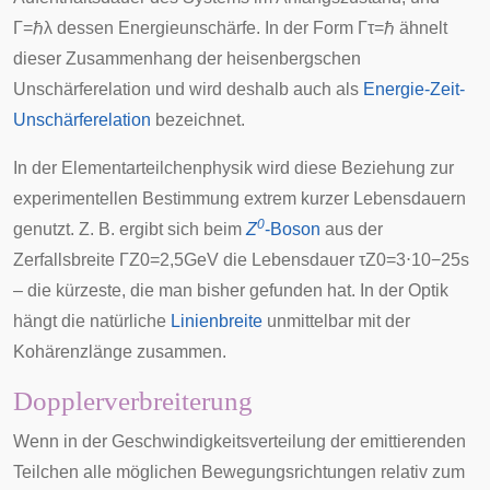
Γ
=
ℏ
λ
dessen Energieunschärfe. In der Form
Γ
τ
=
ℏ
ähnelt
dieser Zusammenhang der heisenbergschen
Unschärferelation und wird deshalb auch als
Energie-Zeit-
Unschärferelation
bezeichnet.
In der Elementarteilchenphysik wird diese Beziehung zur
experimentellen Bestimmung extrem kurzer Lebensdauern
0
genutzt. Z. B. ergibt sich beim
Z
-Boson
aus der
Zerfallsbreite
Γ
Z
0
=
2
,
5
G
e
V
die Lebensdauer
τ
Z
0
=
3
⋅
1
0
−
2
5
s
– die kürzeste, die man bisher gefunden hat. In der Optik
hängt die natürliche
Linienbreite
unmittelbar mit der
Kohärenzlänge
zusammen.
Dopplerverbreiterung
Wenn in der Geschwindigkeitsverteilung der emittierenden
Teilchen alle möglichen Bewegungsrichtungen relativ zum