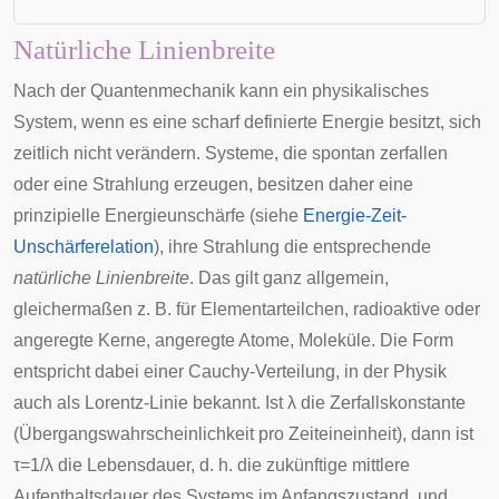
Natürliche Linienbreite
Nach der Quantenmechanik kann ein
physikalisches
System
, wenn es eine scharf definierte Energie besitzt, sich
zeitlich nicht verändern. Systeme, die spontan zerfallen
oder eine Strahlung erzeugen, besitzen daher eine
prinzipielle Energieunschärfe (siehe
Energie-Zeit-
Unschärferelation
), ihre Strahlung die entsprechende
natürliche Linienbreite
. Das gilt ganz allgemein,
gleichermaßen z. B. für Elementarteilchen, radioaktive oder
angeregte Kerne, angeregte Atome, Moleküle. Die Form
entspricht dabei einer
Cauchy-Verteilung
, in der Physik
auch als Lorentz-Linie bekannt. Ist
λ
die Zerfallskonstante
(Übergangswahrscheinlichkeit pro Zeiteineinheit), dann ist
τ
=
1
/
λ
die Lebensdauer, d. h. die zukünftige mittlere
Aufenthaltsdauer des Systems im Anfangszustand, und