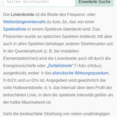
Erweiterte Suche
Die
Linienbreite
ist die Breite des
Frequenz
- oder
Wellenlängenintervalls
Δ
ν
bzw.
Δ
λ
, das von einer
Spektrallinie
in einem Spektrum überdeckt wird. Das
Phänomen wurde an optischen Spektren entdeckt, tritt aber
auch in allen Spektren beliebiger anderer Strahlenarten auf.
In der Quantenphysik (z. B. bei instabilen
Elementarteilchen) wird die Linienbreite auch oft durch die
Energieunschärfe oder „
Zerfallsbreite
“
Γ
=
h
Δ
ν
(
≡
ℏ
Δ
ω
)
ausgedrückt, wobei
h
das
plancksche Wirkungsquantum
,
ℏ
=
h
/
2
π
und
ω
=
2
π
ν
ist. Angegeben wird gewöhnlich die
volle Halbwertsbreite, d. h. das Intervall über dem Profil der
betrachteten Linie, in dem die spektrale Intensität größer als
der halbe Maximalwert ist.
Geht die beobachtete Strahlung von vielen unabhängigen