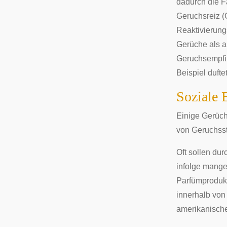
dadurch die F
Geruchsreiz (
Reaktivierung
Gerüche als an
Geruchsempfi
Beispiel dufte
Soziale 
Einige Gerüch
von Geruchsst
Oft sollen du
infolge mange
Parfümprodukt
innerhalb von
amerikanische