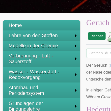
Geruch
Home
Lehre von den Stoffen
Riechen
:
Modelle in der Chemie
Verbrennung - Luft -
Sauerstoff
Der
Geruch
(
Wasser - Wasserstoff -
der Nase oder
Redoxvorgang
unterscheiden
Atombau und
In einigen Ge
Periodensystem
Wörtern
Gust
Grundlagen der
Bedeutu
Bindungslehre