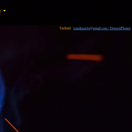
n
n
Titelbild:
tsunikpavlo@gmail.com / DepositPhotos