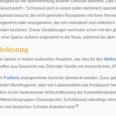
ähigkeit für die Wahrnehmung anderer Gerüche abnimmt. Dies ist
Geruchsstoff = Schlüssel) wird in einem (oder mehreren) speziel
sphase braucht; die nicht gereizten Rezeptoren mit ihren Nerv
genehm oder unangenehm, die rein individuell und willkürlich is
nden beziehen. Diese Vorstellungen wechseln schon mit den 
t eine
Speise
äußerst angenehm in die Nase, während bei dem Ge
Bedeutung
e stehen in hohem kulturellen Ansehen, wie dies für den
Weihr
offen aus Gewürzen wie Zimt oder Vanille mit menschlichen „P
rch
Parfüms
unangenehme Gerüche überdeckt werden. Dazu gehö
lnder Mundhygiene, oder von Lebensmitteln wie Knoblauch herr
ion ist ein bedeutsamer Wirtschaftszweig der Kosmetikindustri
 Menschengruppen (Gesangschor, Schulklasse) allerdings erheb
[
3
]
n und deutschen Schulen diskutiert wird.