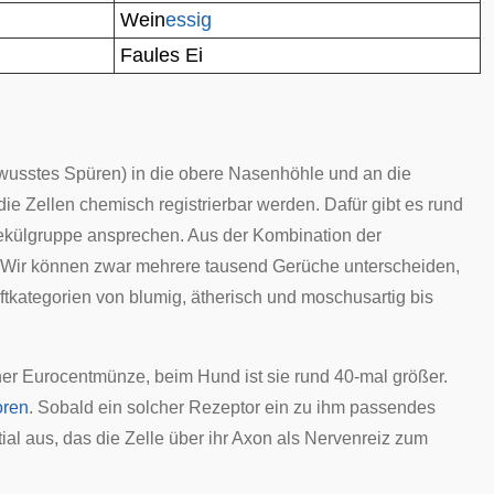
Wein
essig
Faules Ei
usstes Spüren) in die obere Nasenhöhle und an die
ie Zellen chemisch registrierbar werden. Dafür gibt es rund
lekülgruppe ansprechen. Aus der Kombination der
 Wir können zwar mehrere tausend Gerüche unterscheiden,
ftkategorien von blumig, ätherisch und moschusartig bis
ner
Eurocentmünze
, beim Hund ist sie rund 40-mal größer.
oren
. Sobald ein solcher Rezeptor ein zu ihm passendes
ial
aus, das die Zelle über ihr
Axon
als Nervenreiz zum