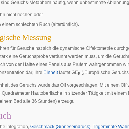
 sind Geruchs-Metaphern häufig, wenn unbestimmte Ablehnung
ihn nicht riechen oder
in einem schlechten Ruch (altertümlich).
ogische Messung
hren für Gerüche hat sich die dynamische
Olfaktometrie
durchge
e stark eine Geruchsprobe verdünnt werden muss, um die
Geruch
ch von der Hälfte eines Panels aus Prüfern wahrgenommen wird
onzentration dar; ihre
Einheit
lautet GE
(„Europäische Geruchse
E
inheit des Geruchs wurde das
Olf
vorgeschlagen. Mit einem Olf 
8 Quadratmeter Hautoberfläche in sitzender Tätigkeit mit einem
einem Bad alle 36 Stunden) erzeugt.
uch
he Integration
,
Geschmack (Sinneseindruck)
,
Trigeminale Wah