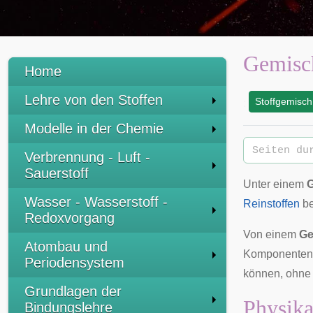
Gemisc
Home
Lehre von den Stoffen
Stoffgemisch
:
Modelle in der Chemie
Verbrennung - Luft -
Sauerstoff
Unter einem
Wasser - Wasserstoff -
Reinstoffen
be
Redoxvorgang
Von einem
G
Atombau und
Komponenten 
Periodensystem
können, ohne 
Grundlagen der
Physika
Bindungslehre