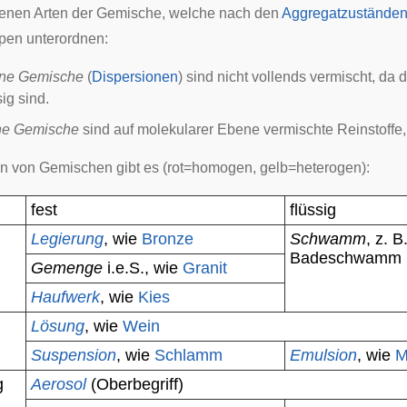
denen Arten der Gemische, welche nach den
Aggregatzustände
pen unterordnen:
ne
Gemische
(
Dispersionen
) sind nicht vollends vermischt, da 
ig
sind.
ne
Gemische
sind auf molekularer Ebene vermischte Reinstoffe
n von Gemischen gibt es (rot=homogen, gelb=heterogen):
fest
flüssig
Legierung
, wie
Bronze
Schwamm
, z. 
Badeschwamm
Gemenge
i.e.S., wie
Granit
Haufwerk
, wie
Kies
Lösung
, wie
Wein
Suspension
, wie
Schlamm
Emulsion
, wie
M
g
Aerosol
(Oberbegriff)