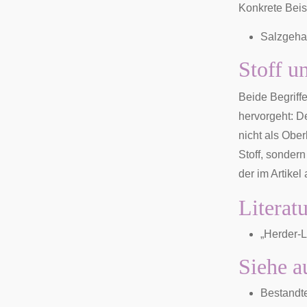
Konkrete Beis
Salzgeha
Stoff u
Beide Begriff
hervorgeht: De
nicht als Ober
Stoff, sondern
der im Artikel
Literat
„Herder-L
Siehe a
Bestandte