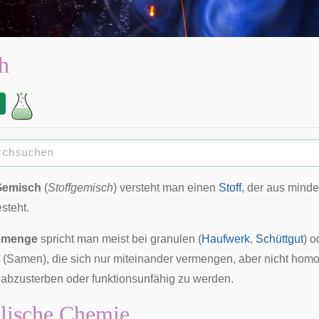
h
Gemisch
(
Stoffgemisch
) versteht man einen
Stoff
, der aus mind
steht.
emenge
spricht man meist bei
granulen
(
Haufwerk
,
Schüttgut
) 
(Samen), die sich nur miteinander vermengen, aber nicht hom
abzusterben oder funktionsunfähig zu werden.
lische Chemie