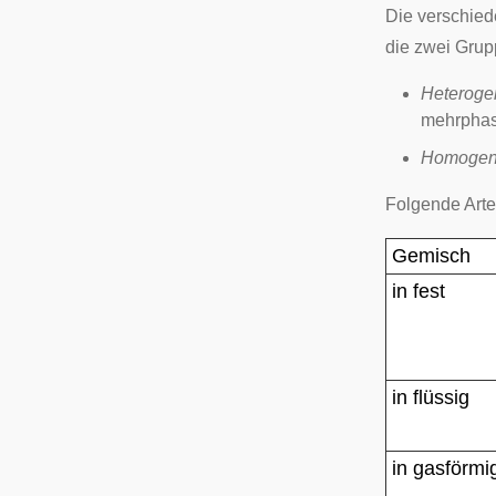
Die verschie
die zwei Grup
Heteroge
mehrphas
Homoge
Folgende Arte
Gemisch
in fest
in flüssig
in gasförmi