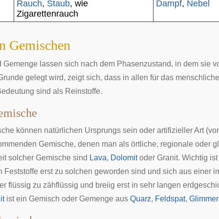
Rauch
,
Staub
, wie
Dampf
,
Nebel
Zigarettenrauch
on Gemischen
Gemenge lassen sich nach dem Phasenzustand, in dem sie vorl
Grunde gelegt wird, zeigt sich, dass in allen für das menschl
Bedeutung sind als Reinstoffe.
gemische
che können natürlichen Ursprungs sein oder artifizieller Art (v
kommenden Gemische, denen man als örtliche, regionale oder gl
keit solcher Gemische sind
Lava
,
Dolomit
oder Granit. Wichtig is
 Feststoffe erst zu solchen geworden sind und sich aus einer
r flüssig zu zähflüssig und breiig erst in sehr langen erdgesch
it
ist ein Gemisch oder Gemenge aus
Quarz
,
Feldspat
,
Glimmer