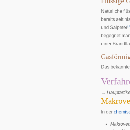
Flüssige 
Natürliche fl
bereits seit h
[
und
Salpeter
begegnet man 
einer Brandfl
Gasförmi
Das bekanntes
Verfahr
→
Hauptartike
Makrove
In der
chemisc
Makrover