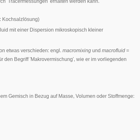
durch 'Tracermessungen' erhalten werden kann.
l: Kochsalzlösung)
luid mit einer Dispersion mikroskopisch kleiner
ion etwas verschieden: engl.
macromixing
und
macrofluid
=
r den Begriff 'Makrovermischung', wie er im vorliegenden
n einem Gemisch in Bezug auf Masse, Volumen oder Stoffmenge: