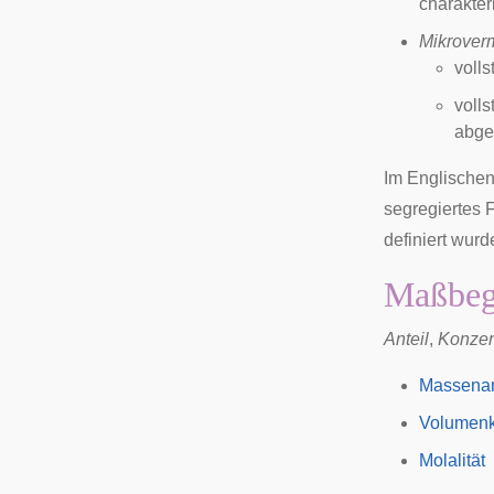
charakter
Mikrover
voll
volls
abge
Im Englischen
segregiertes F
definiert wurd
Maßbeg
Anteil
,
Konzen
Massenan
Volumenk
Molalität