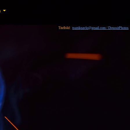
n
n
Titelbild:
tsunikpavlo@gmail.com / DepositPhotos