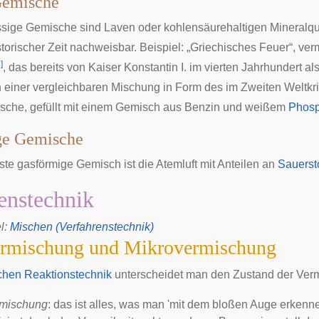
Gemische
üssige Gemische sind Laven oder kohlensäurehaltigen Mineralqu
istorischer Zeit nachweisbar. Beispiel: „Griechisches Feuer“, v
1
]
, das bereits von
Kaiser Konstantin I.
im vierten Jahrhundert al
einer vergleichbaren Mischung in Form des im Zweiten Weltkr
asche, gefüllt mit einem Gemisch aus Benzin und weißem
Phosp
ge Gemische
te gasförmige Gemisch ist die
Atemluft
mit Anteilen an
Sauersto
enstechnik
l
:
Mischen (Verfahrenstechnik)
rmischung und Mikrovermischung
hen Reaktionstechnik
unterscheidet man den Zustand der Ver
mischung
: das ist alles, was man 'mit dem bloßen Auge erkenn