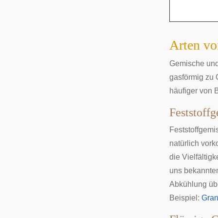
Arten v
Gemische und 
gasförmig zu 
häufiger von 
Feststoff
Feststoffgemis
natürlich vor
die Vielfältig
uns bekannten
Abkühlung übe
Beispiel:
Gran