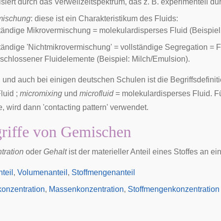
isiert durch das Verweilzeitspektrum, das z. B. experimentell 
mischung
: diese ist ein Charakteristikum des Fluids:
ständige Mikrovermischung = molekulardisperses Fluid (Beispie
tändige 'Nichtmikrovermischung' = vollständige Segregation = F
schlossener Fluidelemente (Beispiel: Milch/Emulsion).
 und auch bei einigen deutschen Schulen ist die Begriffsdefinit
luid ;
micromixing
und
microfluid
= molekulardisperses Fluid. Fü
e, wird dann 'contacting pattern' verwendet.
riffe von Gemischen
tration
oder
Gehalt
ist der materieller Anteil eines Stoffes a
teil
,
Volumenanteil
,
Stoffmengenanteil
onzentration
,
Massenkonzentration
,
Stoffmengenkonzentration