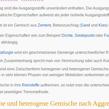
ng sind die Ausgangsstoffe unverändert enthalten. Die Ausgangs
lische Eigenschaften aufweist als jeder isolierte Ausgangsstoff
n
ist ein Gemisch aus
Zement
,
Betonzuschlag
(
Sand
und
Kies
)
hen Eigenschaften wie zum Beispiel
Dichte
,
Siedepunkt
oder
Fa
abhängig.
allurgie
wird ein geschmolzenes Gemenge unterschiedlicher Re
em Zusammenhang spricht man von
Vermischung
oder auch
Ko
ind eine Zwischenform homogener und heterogener Gemische. In
gs in sehr kleinen Phasen von wenigen Molekülen vorkommen un
sche in ihre
Reinstoffe
auftrennen, so nutzt man die unterschie
er jeweiligen
Trennmethode
.
e und heterogene Gemische nach Aggre