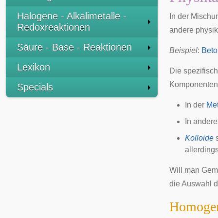
Halogene - Alkalimetalle -
In der Mischu
Redoxreaktionen
andere physika
Säure - Base - Reaktionen
Beispiel
:
Beto
Lexikon
Die spezifisc
Komponenten 
Specials
In der
Met
In ander
Kolloide
s
allerdin
Will man Gemi
die Auswahl d
Homogen