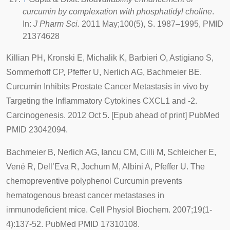
curcumin by complexation with phosphatidyl choline
.
In:
J Pharm Sci.
2011 May;100(5), S. 1987–1995, PMID
21374628
Killian PH, Kronski E, Michalik K, Barbieri O, Astigiano S,
Sommerhoff CP, Pfeffer U, Nerlich AG, Bachmeier BE.
Curcumin Inhibits Prostate Cancer Metastasis in vivo by
Targeting the Inflammatory Cytokines CXCL1 and -2.
Carcinogenesis. 2012 Oct 5. [Epub ahead of print] PubMed
PMID 23042094.
Bachmeier B, Nerlich AG, Iancu CM, Cilli M, Schleicher E,
Vené R, Dell’Eva R, Jochum M, Albini A, Pfeffer U. The
chemopreventive polyphenol Curcumin prevents
hematogenous breast cancer metastases in
immunodeficient mice. Cell Physiol Biochem. 2007;19(1-
4):137-52. PubMed PMID 17310108.