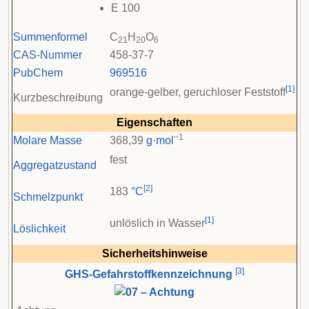
E
100
Summenformel
C
H
O
21
20
6
CAS-Nummer
458-37-7
PubChem
969516
[
1
]
orange-gelber, geruchloser Feststoff
Kurzbeschreibung
Eigenschaften
−1
Molare Masse
368,39
g
·
mol
fest
Aggregatzustand
[
2
]
183
°C
Schmelzpunkt
[
1
]
unlöslich in Wasser
Löslichkeit
Sicherheitshinweise
[
3
]
GHS-Gefahrstoffkennzeichnung