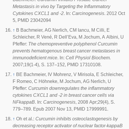
Metastasis in vivo by Targeting the Inflammatory
Cytokines CXCL1 and -2
. In:
Carcinogenesis
. 2012 Oct
5, PMID 23042094
↑
B Bachmeier, AG Nerlich, CM Iancu, M Cilli, E
Schleicher, R Vené, R Dell’Eva, M Jochum, A Albini, U
Pfeffer:
The chemopreventive polyphenol Curcumin
prevents hematogenous breast cancer metastases in
immunodeficient mice
. In:
Cell Physiol Biochem.
2007;19(1-4), S. 137–152, PMID 17310108.
↑
BE Bachmeier, IV Mohrenz, V Mirisola, E Schleicher,
F Romeo, C Höhneke, M Jochum, AG Nerlich, U
Pfeffer:
Curcumin downregulates the inflammatory
cytokines CXCL1 and -2 in breast cancer cells via
NFkappaB
. In:
Carcinogenesis
, 2008 Apr;29(4), S.
779–789. Epub 2007 Nov 13, PMID 17999991.
↑
Oh et al.:
Curcumin inhibits osteoclastogenesis by
decreasing receptor activator of nuclear factor-kappaB