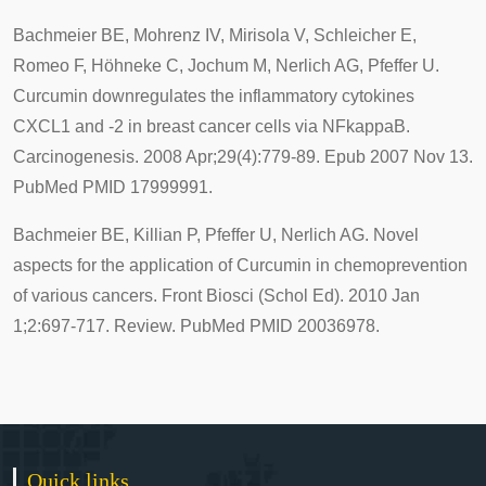
Bachmeier BE, Mohrenz IV, Mirisola V, Schleicher E,
Romeo F, Höhneke C, Jochum M, Nerlich AG, Pfeffer U.
Curcumin downregulates the inflammatory cytokines
CXCL1 and -2 in breast cancer cells via NFkappaB.
Carcinogenesis. 2008 Apr;29(4):779-89. Epub 2007 Nov 13.
PubMed PMID 17999991.
Bachmeier BE, Killian P, Pfeffer U, Nerlich AG. Novel
aspects for the application of Curcumin in chemoprevention
of various cancers. Front Biosci (Schol Ed). 2010 Jan
1;2:697-717. Review. PubMed PMID 20036978.
Quick links