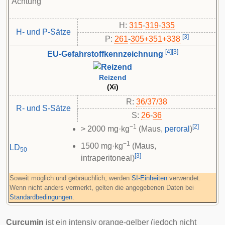
Achtung
H:
315
-
319
-
335
H- und P-Sätze
[
3
]
P:
261
-​
305+351+338
[
4
]
[
3
]
EU-Gefahrstoffkennzeichnung
Reizend
(Xi)
R:
36/37/38
R- und S-Sätze
S:
26
-
36
−1
[
2
]
> 2000 mg·kg
(Maus,
peroral
)
−1
1500 mg·kg
(Maus,
LD
50
[
3
]
intraperitoneal)
Soweit möglich und gebräuchlich, werden
SI-Einheiten
verwendet.
Wenn nicht anders vermerkt, gelten die angegebenen Daten bei
Standardbedingungen
.
Curcumin
ist ein intensiv orange-gelber (jedoch nicht