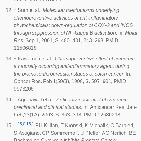
↑
Surh et al.:
Molecular mechanisms underlying
chemopreventive activities of anti-inflammatory
phytochemicals: down-regulation of COX-2 and iNOS
through suppression of NF-kappa B activation
. In:
Mutat
Res.
Sep 1, 2001, S. 480–481, 243–268, PMID
11506818
↑
Kawamori et al.:
Chemopreventive effect of curcumin,
a naturally occurring anti-inflammatory agent, during
the promotion/progression stages of colon cancer
. In:
Cancer Res
. Feb 1;59(3), 1999, S. 597–601, PMID
9973206
↑
Aggarawal et al.:
Anticancer potential of curcumin:
preclinical and clinical studies
. In: Anticancer Res. Jan-
Feb;23(1A), 2003, S. 363–398, PMID 12680238
15,0
15,1
↑
PH Killian, E Kronski, K Michalik, O Barbieri,
S Astigiano, CP Sommerhoff, U Pfeffer, AG Nerlich, BE
Bachmeier:
Curcumin Inhibits Prostate Cancer