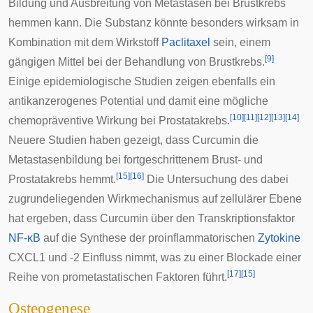
Bildung und Ausbreitung von
Metastasen
bei
Brustkrebs
hemmen kann. Die Substanz könnte besonders wirksam in
Kombination mit dem Wirkstoff
Paclitaxel
sein, einem
[
9
]
gängigen Mittel bei der Behandlung von Brustkrebs.
Einige epidemiologische Studien zeigen ebenfalls ein
antikanzerogenes Potential und damit eine mögliche
[
10
]
[
11
]
[
12
]
[
13
]
[
14
]
chemopräventive Wirkung bei
Prostatakrebs
.
Neuere Studien haben gezeigt, dass Curcumin die
Metastasenbildung bei fortgeschrittenem
Brust-
und
[
15
]
[
16
]
Prostatakrebs
hemmt.
Die Untersuchung des dabei
zugrundeliegenden Wirkmechanismus auf zellulärer Ebene
hat ergeben, dass Curcumin über den Transkriptionsfaktor
NF-κB
auf die Synthese der proinflammatorischen
Zytokine
CXCL1
und
-2
Einfluss nimmt, was zu einer Blockade einer
[
17
]
[
15
]
Reihe von prometastatischen Faktoren führt.
Osteogenese