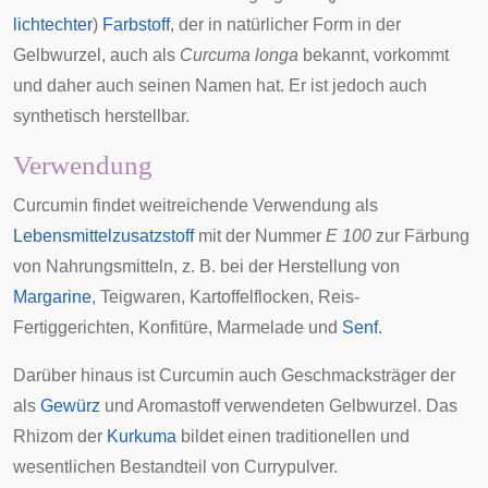
lichtechter
)
Farbstoff
, der in natürlicher Form in der
Gelbwurzel
, auch als
Curcuma longa
bekannt, vorkommt
und daher auch seinen Namen hat. Er ist jedoch auch
synthetisch herstellbar.
Verwendung
Curcumin findet weitreichende Verwendung als
Lebensmittelzusatzstoff
mit der Nummer
E 100
zur Färbung
von Nahrungsmitteln, z. B. bei der Herstellung von
Margarine
,
Teigwaren
,
Kartoffelflocken
,
Reis
-
Fertiggerichten,
Konfitüre
,
Marmelade
und
Senf
.
Darüber hinaus ist Curcumin auch Geschmacksträger der
als
Gewürz
und
Aromastoff
verwendeten Gelbwurzel. Das
Rhizom
der
Kurkuma
bildet einen traditionellen und
wesentlichen Bestandteil von
Currypulver
.