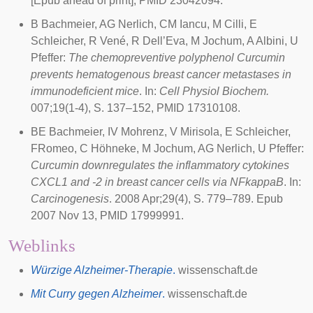
[Epub ahead of print], PMID 23042094.
B Bachmeier, AG Nerlich, CM Iancu, M Cilli, E
Schleicher, R Vené, R Dell’Eva, M Jochum, A Albini, U
Pfeffer:
The chemopreventive polyphenol Curcumin
prevents hematogenous breast cancer metastases in
immunodeficient mice
. In:
Cell Physiol Biochem.
007;19(1-4), S. 137–152, PMID 17310108.
BE Bachmeier, IV Mohrenz, V Mirisola, E Schleicher,
FRomeo, C Höhneke, M Jochum, AG Nerlich, U Pfeffer:
Curcumin downregulates the inflammatory cytokines
CXCL1 and -2 in breast cancer cells via NFkappaB
. In:
Carcinogenesis
. 2008 Apr;29(4), S. 779–789. Epub
2007 Nov 13, PMID 17999991.
Weblinks
Würzige Alzheimer-Therapie
.
wissenschaft.de
Mit Curry gegen Alzheimer
.
wissenschaft.de