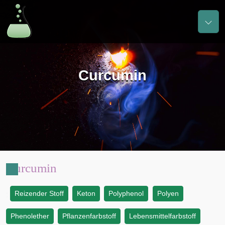
Curcumin
Curcumin
Reizender Stoff
Keton
Polyphenol
Polyen
:
Phenolether
Pflanzenfarbstoff
Lebensmittelfarbstoff