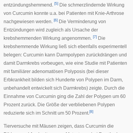
[
5
]
entzündungshemmend.
Die schmerzlindernde Wirkung
von Curcumin konnte u.a. bei Patienten mit
Knie-Arthrose
[
6
]
nachgewiesen werden.
Die Verminderung von
Entzündungen wird zugleich als Ursache der
[
7
]
krebshemmenden Wirkung angenommen.
Die
krebshemmende Wirkung ließ sich ebenfalls experimentell
belegen: Curcumin kann
Darmpolypen
zurückdrängen und
damit
Darmkrebs
vorbeugen, wie eine Studie mit Patienten
mit
familiärer adenomatösen Polyposis
(bei dieser
Erbkrankheit bilden sich Hunderte von Polypen im Darm,
unbehandelt entwickelt sich Darmkrebs) zeigte. Durch die
Einnahme von Curcumin ging die Zahl der Polypen um 60
Prozent zurück. Die Größe der verbliebenen Polypen
[
8
]
reduzierte sich im Schnitt um 50 Prozent.
Tierversuche mit Mäusen zeigen, dass Curcumin die