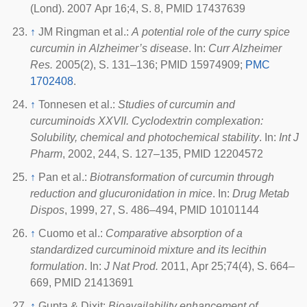
(Lond). 2007 Apr 16;4, S. 8, PMID 17437639
↑
JM Ringman et al.:
A potential role of the curry spice
curcumin in Alzheimer’s disease
. In:
Curr Alzheimer
Res.
2005(2), S. 131–136; PMID 15974909;
PMC
1702408
.
↑
Tonnesen et al.:
Studies of curcumin and
curcuminoids XXVII. Cyclodextrin complexation:
Solubility, chemical and photochemical stability
. In:
Int J
Pharm
, 2002, 244, S. 127–135, PMID 12204572
↑
Pan et al.:
Biotransformation of curcumin through
reduction and glucuronidation in mice
. In:
Drug Metab
Dispos
, 1999, 27, S. 486–494, PMID 10101144
↑
Cuomo et al.:
Comparative absorption of a
standardized curcuminoid mixture and its lecithin
formulation
. In:
J Nat Prod.
2011, Apr 25;74(4), S. 664–
669, PMID 21413691
↑
Gupta & Dixit:
Bioavailability enhancement of