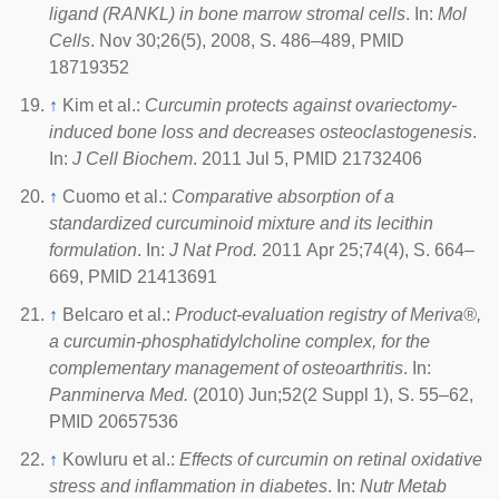
ligand (RANKL) in bone marrow stromal cells
. In:
Mol
Cells
. Nov 30;26(5), 2008, S. 486–489, PMID
18719352
↑
Kim et al.:
Curcumin protects against ovariectomy-
induced bone loss and decreases osteoclastogenesis
.
In:
J Cell Biochem
. 2011 Jul 5, PMID 21732406
↑
Cuomo et al.:
Comparative absorption of a
standardized curcuminoid mixture and its lecithin
formulation
. In:
J Nat Prod.
2011 Apr 25;74(4), S. 664–
669, PMID 21413691
↑
Belcaro et al.:
Product-evaluation registry of Meriva®,
a curcumin-phosphatidylcholine complex, for the
complementary management of osteoarthritis
. In:
Panminerva Med.
(2010) Jun;52(2 Suppl 1), S. 55–62,
PMID 20657536
↑
Kowluru et al.:
Effects of curcumin on retinal oxidative
stress and inflammation in diabetes
. In:
Nutr Metab