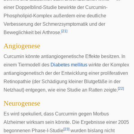
einer
Doppelblind-Studie
bewirkte der Curcumin-
Phospholipid-Komplex außerdem eine deutliche
Verbesserung der Schmerzsymptomatik und der
[
21
]
Beweglichkeit bei
Arthrose
.
Angiogenese
Curcumin könnte
antiangiogenetische
Effekte besitzen. In
einem Tiermodell des
Diabetes mellitus
wirkte der Komplex
antiangiogenetisch der der Entwicklung einer
proliferativen
Retinopathie
(der Schädigung kleiner Blutgefäße in der
[
22
]
Netzhaut
) entgegen, wie eine Studie an Ratten zeigte.
Neurogenese
Es wird spekuliert, dass Curcurmin gegen
Morbus
Alzheimer
wirksam sein könnte. Die Ergebnisse einer 2005
[
23
]
begonnenen Phase-I-Studie
wurden bislang nicht