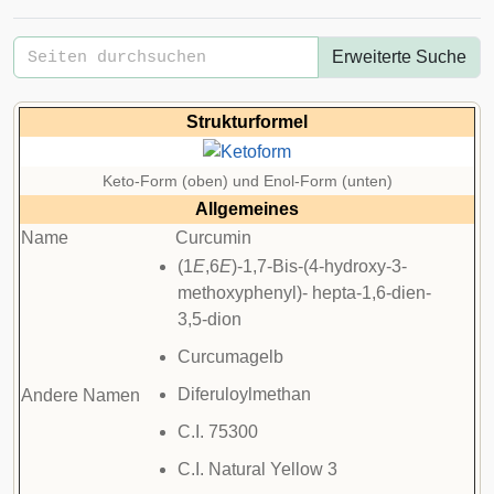
Erweiterte Suche
Strukturformel
Keto-Form (oben) und Enol-Form (unten)
Allgemeines
Name
Curcumin
(1
E
,6
E
)-1,7-Bis-(4-hydroxy-3-
methoxyphenyl)- hepta-1,6-dien-
3,5-dion
Curcumagelb
Diferuloylmethan
Andere Namen
C.I.
75300
C.I. Natural Yellow 3