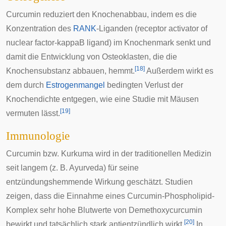
Curcumin reduziert den Knochenabbau, indem es die
Konzentration des
RANK
-Liganden (receptor activator of
nuclear factor-kappaB ligand) im Knochenmark senkt und
damit die Entwicklung von
Osteoklasten
, die die
[
18
]
Knochensubstanz abbauen, hemmt.
Außerdem wirkt es
dem durch
Estrogenmangel
bedingten Verlust der
Knochendichte entgegen, wie eine Studie mit Mäusen
[
19
]
vermuten lässt.
Immunologie
Curcumin bzw. Kurkuma wird in der traditionellen Medizin
seit langem (z. B.
Ayurveda
) für seine
entzündungshemmende Wirkung geschätzt. Studien
zeigen, dass die Einnahme eines Curcumin-Phospholipid-
Komplex sehr hohe Blutwerte von Demethoxycurcumin
[
20
]
bewirkt und tatsächlich stark antientzündlich wirkt.
In