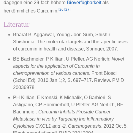
dagegen eine 29-fach höhere
Bioverfügbarkeit
als
[
26
]
[
27
]
herkömmliches Curcumin.
Literatur
Bharat B. Aggarwal, Young-Joon Surh, Shishir
Shishodia: The molecular targets and therapeutic uses
of curcumin in health and disease, Springer, 2007.
BE Bachmeier, P Killian, U Pfeffer, AG Nerlich:
Novel
aspects for the application of Curcumin in
chemoprevention of various cancers
. Front Biosci
(Schol Ed). 2010 Jan 1;2, S. 697–717. Review. PMID
20036978.
PH Killian, E Kronski, K Michalik, O Barbieri, S
Astigiano, CP Sommerhoff, U Pfeffer, AG Nerlich, BE
Bachmeier:
Curcumin Inhibits Prostate Cancer
Metastasis in vivo by Targeting the Inflammatory
Cytokines CXCL1 and -2.
Carcinogenesis
. 2012 Oct 5.