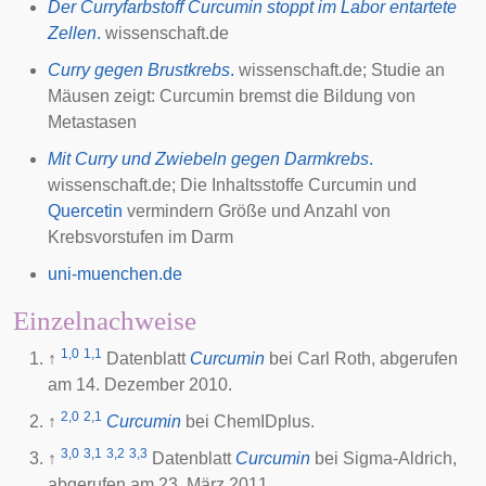
Der Curryfarbstoff Curcumin stoppt im Labor entartete
Zellen
.
wissenschaft.de
Curry gegen Brustkrebs
.
wissenschaft.de; Studie an
Mäusen zeigt: Curcumin bremst die Bildung von
Metastasen
Mit Curry und Zwiebeln gegen Darmkrebs
.
wissenschaft.de; Die Inhaltsstoffe Curcumin und
Quercetin
vermindern Größe und Anzahl von
Krebsvorstufen im Darm
uni-muenchen.de
Einzelnachweise
1,0
1,1
↑
Datenblatt
Curcumin
bei Carl Roth, abgerufen
am 14. Dezember 2010.
2,0
2,1
↑
Curcumin
bei
ChemIDplus
.
3,0
3,1
3,2
3,3
↑
Datenblatt
Curcumin
bei Sigma-Aldrich,
abgerufen am 23. März 2011.