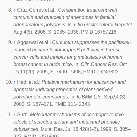
↑
Cruz-Corres et al.:
Combination treatment with
curcumin and quercetin of adenomas in familial
adenomatous polyposis
. In:
Clin Gastroenterol Hepatol
.
Aug;4(8), 2006, S. 1035–1038, PMID 16757216
↑
Aggarwal et al.:
Curcumin suppresses the paclitaxel-
induced nuclear factor-kappaB pathway in breast
cancer cells and inhibits lung metastasis of human
breast cancer in nude mice
. In:
Clin Cancer Res.
Oct
15;11(20), 2005, S. 7490–7498, PMID 16243823
↑
Hadi et al.:
Putative mechanism for anticancer and
apoptosis-inducing properties of plant-derived
polyphenolic compounds
. In:
IUBMB Life
. Sep;50(3),
2000, S. 167–171, PMID 11142343
↑
Surh:
Molecular mechanisms of chemopreventive
effects of selected dietary and medicinal phenolic
substances
, Mutat Res. Jul 16;428(1-2), 1999, S. 305–
327, PMID 10518003