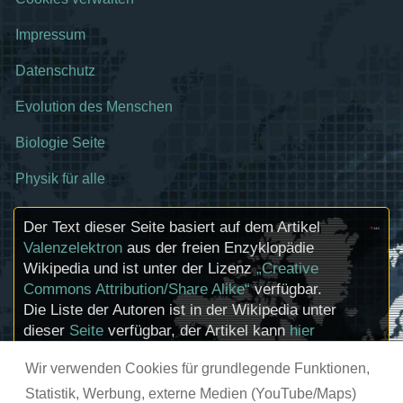
Impressum
Datenschutz
Evolution des Menschen
Biologie Seite
Physik für alle
Der Text dieser Seite basiert auf dem Artikel
Valenzelektron
aus der freien Enzyklopädie
Wikipedia und ist unter der Lizenz
„Creative
Commons Attribution/Share Alike“
verfügbar.
Die Liste der Autoren ist in der Wikipedia unter
dieser
Seite
verfügbar, der Artikel kann
hier
bearbeitet werden. Informationen zu den
Wir verwenden Cookies für grundlegende Funktionen,
Urhebern und zum Lizenzstatus eingebundener
Mediendateien (etwa Bilder oder Videos) können
Statistik, Werbung, externe Medien (YouTube/Maps)