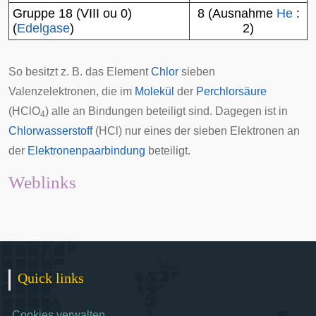
Gruppe 18 (VIII ou 0)
8 (Ausnahme
He
:
(
Edelgase
)
2)
So besitzt z. B. das Element
Chlor
sieben
Valenzelektronen, die im
Molekül
der
Perchlorsäure
(HClO
) alle an Bindungen beteiligt sind. Dagegen ist in
4
Chlorwasserstoff
(HCl) nur eines der sieben Elektronen an
der
Elektronenpaarbindung
beteiligt.
Weblinks
Quick links
Cookies verwalten