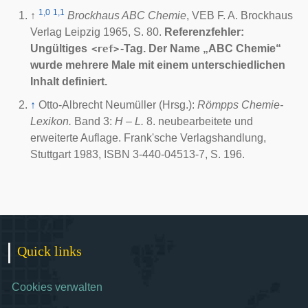
1,0
1,1
↑
Brockhaus ABC Chemie
, VEB F. A. Brockhaus
Verlag Leipzig 1965, S. 80.
Referenzfehler:
Ungültiges
-Tag. Der Name „ABC Chemie“
<ref>
wurde mehrere Male mit einem unterschiedlichen
Inhalt definiert.
↑
Otto-Albrecht Neumüller (Hrsg.):
Römpps Chemie-
Lexikon.
Band 3:
H – L.
8. neubearbeitete und
erweiterte Auflage. Frank'sche Verlagshandlung,
Stuttgart 1983, ISBN 3-440-04513-7, S. 196.
Quick links
Cookies verwalten