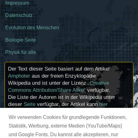
Impressum
Datenschutz
Evolution des Menschen
Biologie Seite
Physik für alle
Der Text dieser Seite basiert auf dem Artikel
Amphoter
aus der freien Enzyklopädie
Wikipedia und ist unter der Lizenz
„Creative
Commons Attribution/Share Alike“
verfügbar.
Die Liste der Autoren ist in der Wikipedia unter
dieser
Seite
verfügbar, der Artikel kann
hier
bearbeitet werden. Informationen zu den
Wir verwenden Cookies für grundlegende Funktionen,
Urhebern und zum Lizenzstatus eingebundener
Mediendateien (etwa Bilder oder Videos) können
Statistik, Werbung, externe Medien (YouTube/Maps)
im Regelfall durch Anklicken dieser abgerufen
und Google Fonts. Du kannst alle akzeptieren, nur