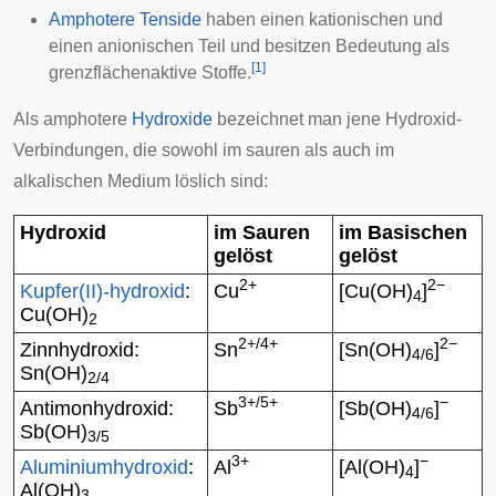
Amphotere Tenside
haben einen kationischen und
einen anionischen Teil und besitzen Bedeutung als
[
1
]
grenzflächenaktive Stoffe.
Als amphotere
Hydroxide
bezeichnet man jene Hydroxid-
Verbindungen, die sowohl im sauren als auch im
alkalischen Medium löslich sind:
Hydroxid
im Sauren
im Basischen
gelöst
gelöst
2+
2−
Kupfer(II)-hydroxid
:
Cu
[Cu(OH)
]
4
Cu(OH)
2
2+/4+
2−
Zinnhydroxid
:
Sn
[Sn(OH)
]
4/6
Sn(OH)
2/4
3+/5+
−
Antimonhydroxid
:
Sb
[Sb(OH)
]
4/6
Sb(OH)
3/5
3+
−
Aluminiumhydroxid
:
Al
[Al(OH)
]
4
Al(OH)
3