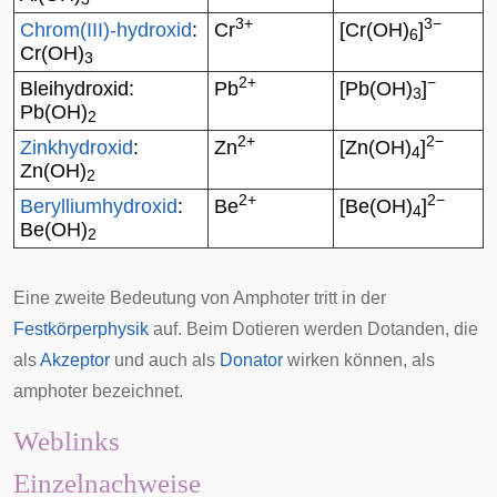
3+
3−
Chrom(III)-hydroxid
:
Cr
[Cr(OH)
]
6
Cr(OH)
3
2+
−
Bleihydroxid
:
Pb
[Pb(OH)
]
3
Pb(OH)
2
2+
2−
Zinkhydroxid
:
Zn
[Zn(OH)
]
4
Zn(OH)
2
2+
2−
Berylliumhydroxid
:
Be
[Be(OH)
]
4
Be(OH)
2
Eine zweite Bedeutung von Amphoter tritt in der
Festkörperphysik
auf. Beim
Dotieren
werden
Dotanden
, die
als
Akzeptor
und auch als
Donator
wirken können, als
amphoter bezeichnet.
Weblinks
Einzelnachweise