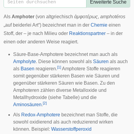
Erweiterte Suche
Als
Amphoter
(von altgriechisch
ἀμφοτέρως
,
amphotéros
„auf beiderlei Art“) bezeichnet man in der
Chemie
einen
Stoff, der – je nach Milieu oder
Reaktionspartner
– in der
einen oder anderen Weise reagiert.
Säure-Base-Amphotere bezeichnet man auch als
Ampholyte
. Diese können sowohl als
Säuren
als auch
[
1
]
als
Basen
reagieren.
Amphotere Stoffe reagieren
somit gegenüber stärkeren Basen wie Säuren und
gegenüber stärkeren Säuren wie Basen. Zu den
Amphoteren zählen diverse Metalloxide und
Metallhydroxide (siehe Tabelle) und die
[
2
]
Aminosäuren
.
Als
Redox-Amphotere
bezeichnet man Stoffe, die
sowohl oxidierend als auch reduzierend wirken
können. Beispiel:
Wasserstoffperoxid