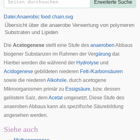
Erweiterte Suche
Datei:Anaerobic food chain.svg
Übersicht über die anaerobe Verwertung von polymeren
Substraten und Lipiden
Die
Acetogenese
stellt eine Stufe des
anaeroben
Abbaus
biogener
Substanzen im Rahmen der Ver
gärung
dar.
Hierbei werden die während der
Hydrolyse
und
Acidogenese
gebildeten niederen
Fett-
/
Karbonsäuren
sowie die niederen
Alkohole
, durch acetogene
Mikroorganismen
primär zu
Essigsäure
, bzw. dessen
gelöstem Salz, dem
Acetat
umgesetzt. Diese Stufe des
anaeroben Abbaus kann als
spezifische Säurebildung
angesehen werden.
Siehe auch