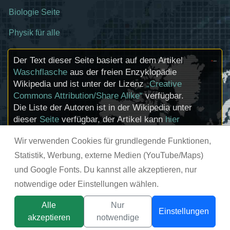
Biologie Seite
Physik für alle
Der Text dieser Seite basiert auf dem Artikel
Waschflasche
aus der freien Enzyklopädie
Wikipedia und ist unter der Lizenz
„Creative
Commons Attribution/Share Alike“
verfügbar.
Die Liste der Autoren ist in der Wikipedia unter
dieser
Seite
verfügbar, der Artikel kann
hier
bearbeitet werden. Informationen zu den
Wir verwenden Cookies für grundlegende Funktionen,
Urhebern und zum Lizenzstatus eingebundener
Mediendateien (etwa Bilder oder Videos) können
Statistik, Werbung, externe Medien (YouTube/Maps)
im Regelfall durch Anklicken dieser abgerufen
und Google Fonts. Du kannst alle akzeptieren, nur
werden.
notwendige oder Einstellungen wählen.
© chemie-schule.de 2026
Alle
Nur
Einstellungen
akzeptieren
notwendige