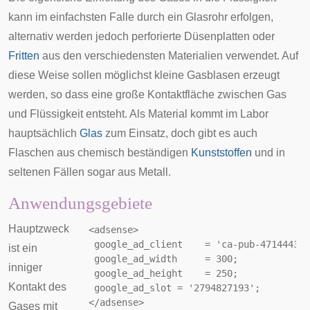
kann im einfachsten Falle durch ein Glasrohr erfolgen,
alternativ werden jedoch perforierte Düsenplatten oder
Fritten
aus den verschiedensten Materialien verwendet. Auf
diese Weise sollen möglichst kleine Gasblasen erzeugt
werden, so dass eine große Kontaktfläche zwischen Gas
und Flüssigkeit entsteht. Als Material kommt im Labor
hauptsächlich
Glas
zum Einsatz, doch gibt es auch
Flaschen aus chemisch beständigen
Kunststoffen
und in
seltenen Fällen sogar aus Metall.
Anwendungsgebiete
Hauptzweck
<adsense>

 google_ad_client    = 'ca-pub-471444394
ist ein
 google_ad_width     = 300;

inniger
 google_ad_height    = 250;

Kontakt des
 google_ad_slot = '2794827193';

Gases mit