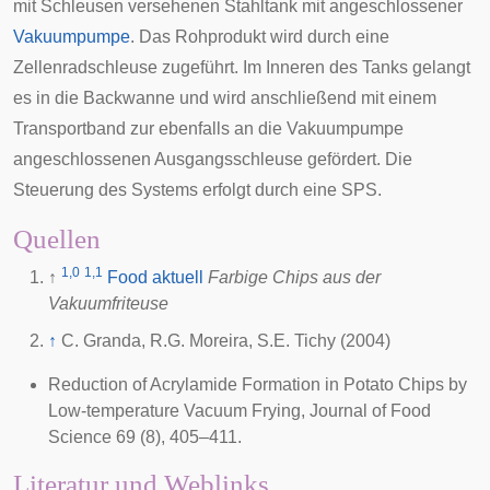
mit Schleusen versehenen Stahltank mit angeschlossener
Vakuumpumpe
. Das Rohprodukt wird durch eine
Zellenradschleuse
zugeführt. Im Inneren des Tanks gelangt
es in die Backwanne und wird anschließend mit einem
Transportband zur ebenfalls an die Vakuumpumpe
angeschlossenen Ausgangsschleuse gefördert. Die
Steuerung des Systems erfolgt durch eine
SPS
.
Quellen
1,0
1,1
↑
Food aktuell
Farbige Chips aus der
Vakuumfriteuse
↑
C. Granda, R.G. Moreira, S.E. Tichy (2004)
Reduction of Acrylamide Formation in Potato Chips by
Low-temperature Vacuum Frying, Journal of Food
Science 69 (8), 405–411.
Literatur und Weblinks