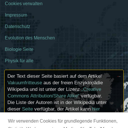
Cookies verwalten
Impressum
Datenschutz
Evolution des Menschen
Biologie Seite
Physik für alle
Der Text dieser Seite basiert auf dem Artikel
Vakuumfritteuse
aus der freien Enzyklopädie
Wikipedia und ist unter der Lizenz
„Creative
Commons Attribution/Share Alike“
verfügbar.
Die Liste der Autoren ist in der Wikipedia unter
dieser
Seite
verfügbar, der Artikel kann
hier
bearbeitet werden. Informationen zu den
Wir verwenden Cookies für grundlegende Funktionen,
Urhebern und zum Lizenzstatus eingebundener