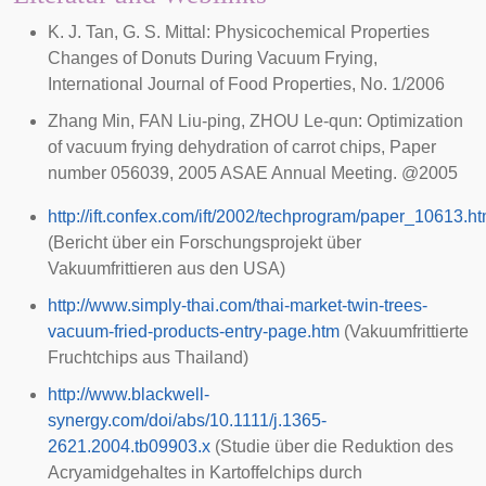
K. J. Tan, G. S. Mittal: Physicochemical Properties
Changes of Donuts During Vacuum Frying,
International Journal of Food Properties, No. 1/2006
Zhang Min, FAN Liu-ping, ZHOU Le-qun: Optimization
of vacuum frying dehydration of carrot chips, Paper
number 056039, 2005 ASAE Annual Meeting. @2005
http://ift.confex.com/ift/2002/techprogram/paper_10613.h
(Bericht über ein Forschungsprojekt über
Vakuumfrittieren aus den USA)
http://www.simply-thai.com/thai-market-twin-trees-
vacuum-fried-products-entry-page.htm
(Vakuumfrittierte
Fruchtchips aus Thailand)
http://www.blackwell-
synergy.com/doi/abs/10.1111/j.1365-
2621.2004.tb09903.x
(Studie über die Reduktion des
Acryamidgehaltes in Kartoffelchips durch