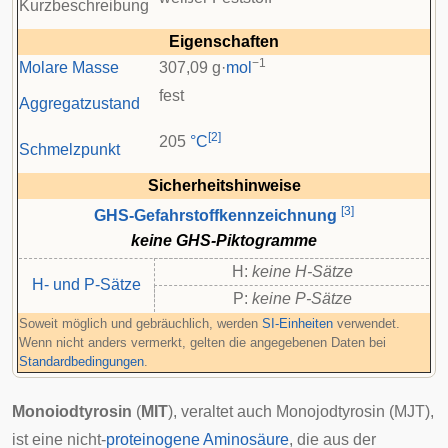
Kurzbeschreibung
Eigenschaften
−1
Molare Masse
307,09 g·
mol
fest
Aggregatzustand
[
2
]
205
°C
Schmelzpunkt
Sicherheitshinweise
[
3
]
GHS-Gefahrstoffkennzeichnung
keine GHS-Piktogramme
H:
keine H-Sätze
H- und P-Sätze
P:
keine P-Sätze
Soweit möglich und gebräuchlich, werden
SI-Einheiten
verwendet.
Wenn nicht anders vermerkt, gelten die angegebenen Daten bei
Standardbedingungen
.
Monoiodtyrosin
(
MIT
), veraltet auch Monojodtyrosin (MJT),
ist eine nicht-
proteinogene
Aminosäure
, die aus der