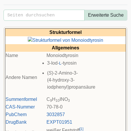
Erweiterte Suche
Strukturformel
Allgemeines
Name
Monoiodtyrosin
3-Iod-
-tyrosin
L
(
S
)-2-Amino-3-
Andere Namen
(4-hydroxy-3-
iodphenyl)propansäure
Summenformel
C
H
INO
9
10
3
CAS-Nummer
70-78-0
PubChem
3032857
DrugBank
EXPT01951
[
1
]
weißer Feststoff