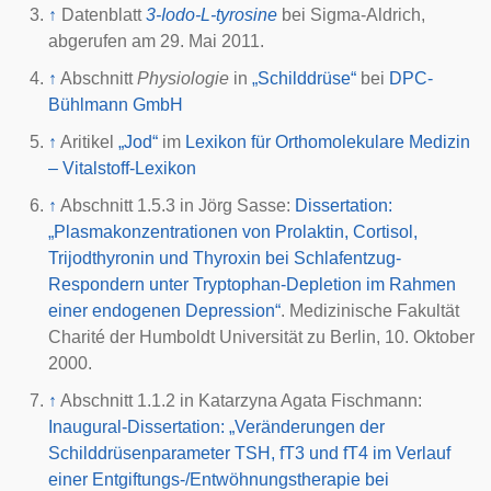
↑
Datenblatt
3-Iodo-L-tyrosine
bei Sigma-Aldrich,
abgerufen am 29. Mai 2011.
↑
Abschnitt
Physiologie
in
„Schilddrüse“
bei
DPC-
Bühlmann GmbH
↑
Aritikel
„Jod“
im
Lexikon für Orthomolekulare Medizin
– Vitalstoff-Lexikon
↑
Abschnitt 1.5.3 in Jörg Sasse:
Dissertation:
„Plasmakonzentrationen von Prolaktin, Cortisol,
Trijodthyronin und Thyroxin bei Schlafentzug-
Respondern unter Tryptophan-Depletion im Rahmen
einer endogenen Depression“
. Medizinische Fakultät
Charité der Humboldt Universität zu Berlin, 10. Oktober
2000.
↑
Abschnitt 1.1.2 in Katarzyna Agata Fischmann:
Inaugural-Dissertation: „Veränderungen der
Schilddrüsenparameter TSH, fT3 und fT4 im Verlauf
einer Entgiftungs-/Entwöhnungstherapie bei