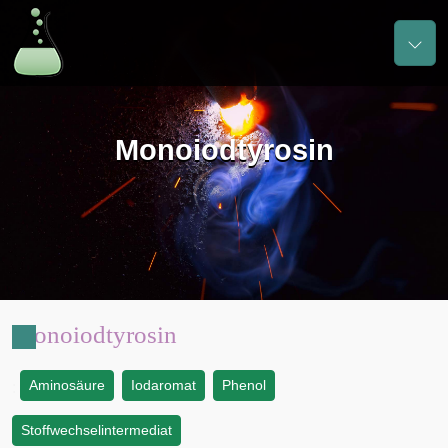
Monoiodtyrosin
Monoiodtyrosin
Aminosäure
Iodaromat
Phenol
:
Stoffwechselintermediat