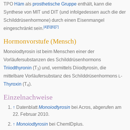
TPO
Häm
als
prosthetische Gruppe
enthält, kann die
Synthese von MIT und DIT (und infolgedessen auch die der
Schilddrüsenhormone) durch einen
Eisenmangel
[
4
]
[
5
]
[
6
]
[
7
]
eingeschränkt sein.
Hormonvorstufe (Mensch)
Monoiodtyrosin ist beim Menschen einer der
Vorläufersubstanzen des Schilddrüsenhormons
Triiodthyronin
(T
) und, vermittels Diiodtyrosin, die
3
mittelbare Vorläufersubstanz des Schilddrüsenhormons
-
L
Thyroxin
(T
).
4
Einzelnachweise
↑
Datenblatt
Monoiodtyrosin
bei Acros, abgerufen am
22. Februar 2010.
↑
Monoiodtyrosin
bei
ChemIDplus
.