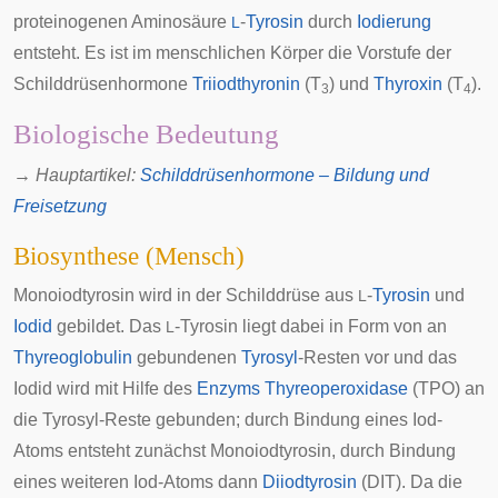
proteinogenen Aminosäure
-
Tyrosin
durch
Iodierung
L
entsteht. Es ist im menschlichen
Körper
die Vorstufe der
Schilddrüsenhormone
Triiodthyronin
(T
) und
Thyroxin
(T
).
3
4
Biologische Bedeutung
→ Hauptartikel:
Schilddrüsenhormone – Bildung und
Freisetzung
Biosynthese (Mensch)
Monoiodtyrosin wird in der
Schilddrüse
aus
-
Tyrosin
und
L
Iodid
gebildet. Das
-Tyrosin liegt dabei in Form von an
L
Thyreoglobulin
gebundenen
Tyrosyl
-Resten vor und das
Iodid wird mit Hilfe des
Enzyms
Thyreoperoxidase
(TPO) an
die Tyrosyl-Reste gebunden; durch Bindung eines Iod-
Atoms entsteht zunächst Monoiodtyrosin, durch Bindung
eines weiteren Iod-Atoms dann
Diiodtyrosin
(DIT). Da die