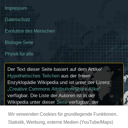
Impressum
Datenschutz
Evolution des Menschen
Biologie Seite
Physik für alle
Der Text dieser Seite basiert auf dem Artikel
Hypothetisches Teilchen
aus der freien
Enzyklopädie Wikipedia und ist unter der Lizenz
„Creative Commons Attribution/Share Alike“
verfügbar. Die Liste der Autoren ist in der
Wikipedia unter dieser
Seite
verfügbar, der
Artikel kann
hier
bearbeitet werden.
Wir verwenden Cookies für grundlegende Funktionen,
Informationen zu den Urhebern und zum
Lizenzstatus eingebundener Mediendateien
Statistik, Werbung, externe Medien (YouTube/Maps)