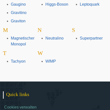
Gaugino
Higgs-Boson
Leptoquark
Gravitino
Graviton
M
N
S
Magnetischer
Neutralino
Superpartner
Monopol
T
W
Tachyon
WIMP
Quick links
Cookies verwalten