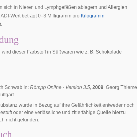
n sich in
Nieren
und
Lymphgefäßen
ablagern und
Allergien
r
ADI-Wert
beträgt 0–3
Milligramm
pro
Kilogramm
.
dung
 wird dieser Farbstoff in Süßwaren wie z. B. Schokolade
n
th Schwab in:
Römpp Online - Version 3.5
,
2009
, Georg Thieme
uttgart.
ubstanz wurde in Bezug auf ihre Gefährlichkeit entweder noch
gestuft oder eine verlässliche und zitierfähige Quelle hierzu
h nicht gefunden.
uch