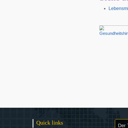
Lebensmit
Quick links
Der 