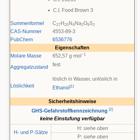
C.I. Food Brown 3
Summenformel
C
H
N
Na
O
S
27
20
4
2
9
2
CAS-Nummer
4553-89-3
PubChem
6536776
Eigenschaften
−1
Molare Masse
652,57 g·mol
fest
Aggregatzustand
löslich in Wasser, unlöslich in
Löslichkeit
[
1
]
Ethanol
Sicherheitshinweise
[
2
]
GHS-Gefahrstoffkennzeichnung
keine Einstufung verfügbar
H:
siehe oben
H- und P-Sätze
P:
siehe oben