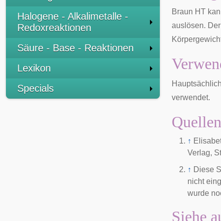
Braun HT kan
Halogene - Alkalimetalle -
auslösen. De
Redoxreaktionen
Körpergewicht
Säure - Base - Reaktionen
Verwen
Lexikon
Hauptsächlich
Specials
verwendet.
Quelle
↑
Elisabe
Verlag, St
↑
Diese S
nicht ein
wurde noc
Siehe a