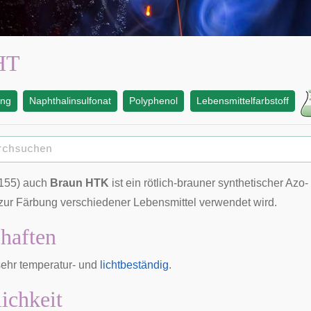
HT
ung
Naphthalinsulfonat
Polyphenol
Lebensmittelfarbstoff
155) auch
Braun HTK
ist ein rötlich-brauner
synthetischer
Azo-
 zur Färbung verschiedener Lebensmittel verwendet wird.
haften
sehr temperatur- und
lichtbeständig
.
lichkeit