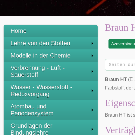
Braun 
Home
Lehre von den Stoffen
Azoverbind
:
Modelle in der Chemie
Verbrennung - Luft -
Sauerstoff
Braun HT
(E 
Wasser - Wasserstoff -
Farbstoff
, der
Redoxvorgang
Eigensc
Atombau und
Periodensystem
Braun HT ist 
Grundlagen der
Verträg
Bindungslehre