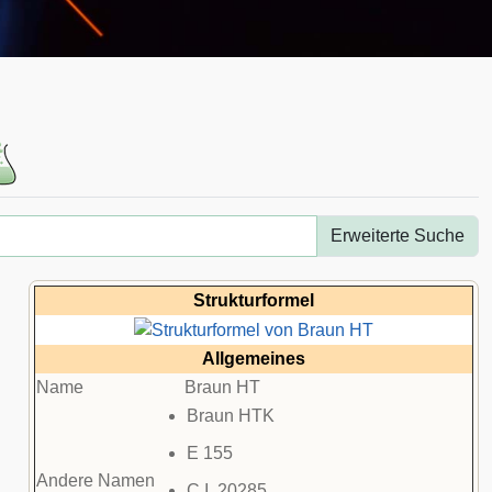
Erweiterte Suche
Strukturformel
Allgemeines
Name
Braun HT
Braun HTK
E 155
Andere Namen
C.I.
20285