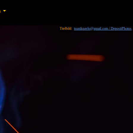
n
n
Titelbild:
tsunikpavlo@gmail.com / DepositPhotos