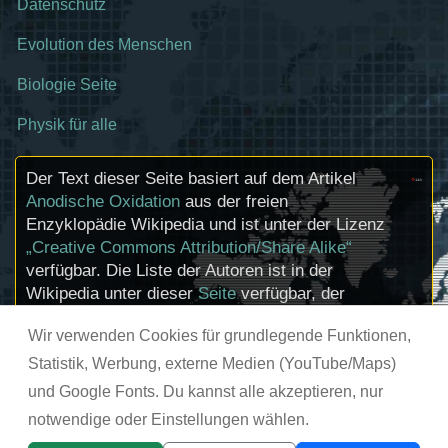
Datenschutz
Evolution des Menschen
Biologie Seite
Physik für alle
Der Text dieser Seite basiert auf dem Artikel
Anodische Oxidation
aus der freien
Enzyklopädie Wikipedia und ist unter der Lizenz
„Creative Commons Attribution/Share Alike“
verfügbar. Die Liste der Autoren ist in der
Wikipedia unter dieser
Seite
verfügbar, der
Artikel kann
hier
bearbeitet werden.
Wir verwenden Cookies für grundlegende Funktionen,
Informationen zu den Urhebern und zum
Lizenzstatus eingebundener Mediendateien
Statistik, Werbung, externe Medien (YouTube/Maps)
(etwa Bilder oder Videos) können im Regelfall
und Google Fonts. Du kannst alle akzeptieren, nur
durch Anklicken dieser abgerufen werden.
notwendige oder Einstellungen wählen.
© chemie-schule.de 2026