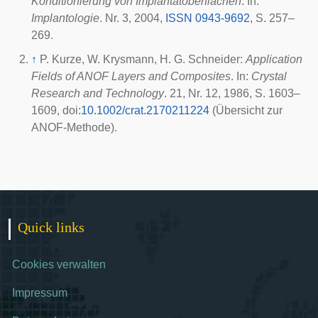
Konditionierung von Implantatoberflächen
. In:
Implantologie
. Nr. 3,
2004
,
ISSN 0943-9692
, S. 257–
269.
↑
P. Kurze, W. Krysmann, H. G. Schneider:
Application
Fields of ANOF Layers and Composites
. In:
Crystal
Research and Technology
. 21, Nr. 12,
1986
, S. 1603–
1609,
doi
:
10.1002/crat.2170211224
(Übersicht zur
ANOF-Methode).
Quick links
Cookies verwalten
Impressum