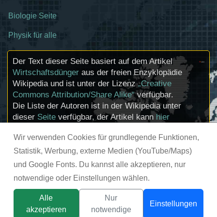
Biologie Seite
Physik für alle
Der Text dieser Seite basiert auf dem Artikel
Wirtschaftsdünger
aus der freien Enzyklopädie
Wikipedia und ist unter der Lizenz
„Creative
Commons Attribution/Share Alike“
verfügbar.
Die Liste der Autoren ist in der Wikipedia unter
dieser
Seite
verfügbar, der Artikel kann
hier
bearbeitet werden. Informationen zu den
Wir verwenden Cookies für grundlegende Funktionen,
Urhebern und zum Lizenzstatus eingebundener
Mediendateien (etwa Bilder oder Videos) können
Statistik, Werbung, externe Medien (YouTube/Maps)
im Regelfall durch Anklicken dieser abgerufen
und Google Fonts. Du kannst alle akzeptieren, nur
werden.
notwendige oder Einstellungen wählen.
© chemie-schule.de 2026
Alle
Nur
Einstellungen
akzeptieren
notwendige